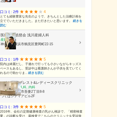
2階3階
4
口コミ: 2件
とても経験豊富な先生のようで、きちんとした治療計画を
立てていただきました。また行きたいと思います。
続きを
読む
医療法人皓慈会
浅川産婦人科
産婦人科
神奈川県横浜市鶴見区豊岡町22-15
5
口コミ: 1件
院内は綺麗だし、子連れで行っても小さいながらキッズス
ペースもあるし、受診中は看護師さんが子供を見ていてく
れるので助かりま...
続きを読む
つくば国際ブレスト&レディースクリニック
乳腺外科, 婦人科, 内科
茨城県つくば市吾妻2丁目8-8
つくばシティアビル2F
5
口コミ: 3件
2016年、会社の定期健康検査の乳がん検診で、「精密検査
要」の診断を受け、最検査でこちらのクリニックを受診致