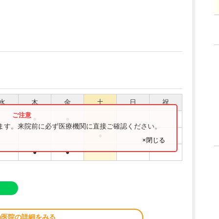
水
木
金
土
日
祝
●
●
ります。来院前に必ず医療機関に直接ご確認ください。
●
×閉じる
●
●
の医院の詳細をみる