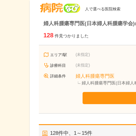
病院なび
人で選べる医院検索
婦人科腫瘍専門医(日本婦人科腫瘍学会)
128
件見つかりました
(未指定)
エリア/駅
(未指定)
診療科目
婦人科腫瘍専門医
詳細条件
婦人科腫瘍専門医(日本婦人
128
件中、
1～15件