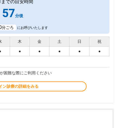
診までの目安時間
57
分後
0
分ごろ
にお呼びいたします
水
木
金
土
日
祝
●
●
●
●
●
●
が困難な際にご利用ください
イン診療の詳細をみる