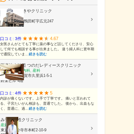
医療法人
せきやクリニック
産婦人科
愛知県岡崎市鴨田町字広元247
4.67
口コミ: 3件
女医さんがとても丁寧に薬の事など話してくださり、安心
して何でも相談する事が出来ました。 違う婦人科に更年期
で通院していま...
続きを読む
医療法人社団
つのだレディースクリニック
婦人科, 女性内科, 産科
神奈川県横須賀市久里浜1-5-1
鈴栄ビル 4階
5
口コミ: 4件
内診が痛くないです。上手で丁寧です。 痛いと言われて
る、子宮たいがん検診も、普通でした。 後から、出血もな
く、普通に、過...
続きを読む
みずほ女性クリニック
産婦人科
東京都国分寺市本町2-10-9