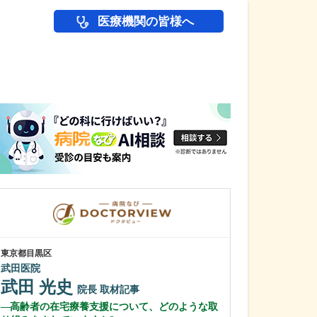
医療機関の皆様へ
医師(ドクター)の
東京都目黒区
神奈川県横浜市緑区
武田医院
坂本内科クリニ
武田 光史
瀧端 正博
院長
取材記事
高齢者の在宅療養支援について、どのような取
地域にとって、