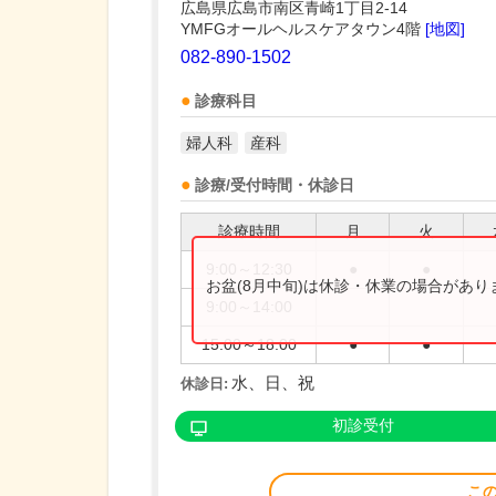
広島県広島市南区青崎1丁目2-14
YMFGオールヘルスケアタウン4階
[地図]
082-890-1502
診療科目
婦人科
産科
診療/受付時間・休診日
診療時間
月
火
9:00～12:30
●
●
お盆(8月中旬)は休診・休業の場合があ
9:00～14:00
15:00～18:00
●
●
水、日、祝
休診日:
初診受付
こ