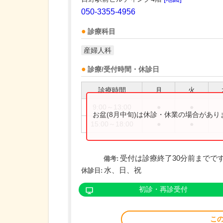
050-3355-4956
診療科目
産婦人科
診療/受付時間・休診日
診療時間
月
火
9:00～13:00
●
●
お盆(8月中旬)は休診・休業の場合があ
15:00～18:00
●
●
受付は診療終了30分前までで
備考:
水、日、祝
休診日:
初診・再診受付
こ