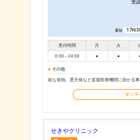
受
17
3
時
最短
受付時間
月
火
0:00～24:00
●
●
その他
急な発熱、悪天候など直接医療機関に掛かる事
オンラ
せきやクリニック