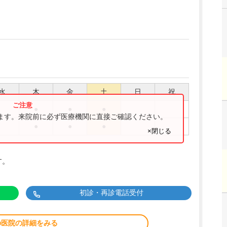
水
木
金
土
日
祝
●
●
●
ります。来院前に必ず医療機関に直接ご確認ください。
●
●
●
×閉じる
す。
初診・再診電話受付
の医院の詳細をみる