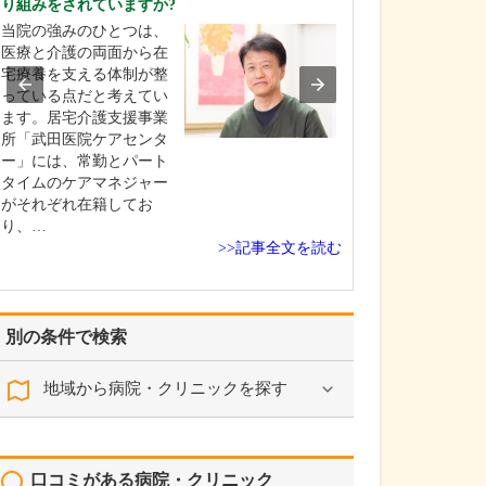
り組みをされていますか?
考えですか?
当院の強みのひとつは、
糖尿病や高血圧
医療と介護の両面から在
常症、慢性腎臓
宅療養を支える体制が整
長く付き合って
っている点だと考えてい
のある慢性疾患
ます。居宅介護支援事業
は、通いやすさ
所「武田医院ケアセンタ
すさがとても大
ー」には、常勤とパート
えています。そ
タイムのケアマネジャー
院は駅のすぐ目
がそれぞれ在籍してお
う立地に加え、
り、…
も…
>>記事全文を読む
別の条件で検索
地域から病院・クリニックを探す
口コミがある病院・クリニック