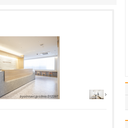
い。
初診の患者さんでも、リ
ラックスして受診してい
ただける雰囲気づくりで
しょうか。「何でも話し
てくださいね」と言って
も、最初はやはり緊張し
ている方もいますので、
まずは私からいろいろな
お話をして、患者さんの
緊…
>>記事全文を読む