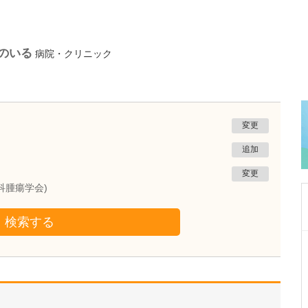
のいる
病院・クリニック
変更
追加
変更
科腫瘍学会)
検索する
千葉県柏市
あさひクリニック
松尾 祐志
院長
取材記事
日々の診療で心がけていることを教えてくださ