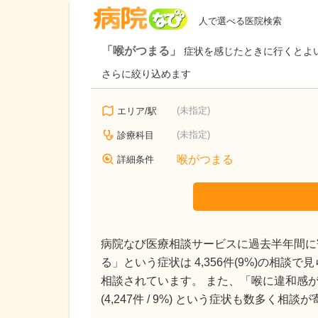
病院なび
人で選べる医院検索
「喉がつまる」
症状を感じたときに行くとよ
さらに絞り込めます
(未指定)
エリア/駅
(未指定)
診療科目
喉がつまる
詳細条件
病院なび医療相談サービスに過去半年間に寄
る」という症状は 4,356件(9%)の相談
相談されています。 また、「喉に違和感がある」
(4,247件 / 9%) という症状も数多く相