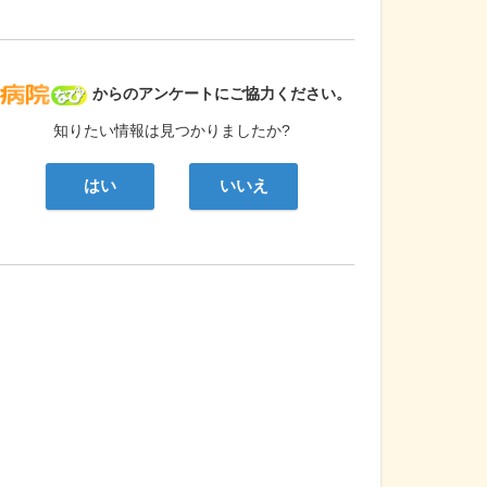
病院なび
からのアンケートにご協力ください。
知りたい情報は見つかりましたか?
はい
いいえ