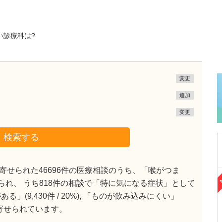
い診療科は?
変更
追加
変更
検索する
せられた46696件の医療相談のうち、「喉がつま
東京都大田区
で見られ、 うち818件の相談で「特に気になる症状」として
竹内内科小児科医院
(9,430件 / 20%), 「ものが飲み込みにくい」
五藤 良将
院長
取材記事
談が寄せられています。
医院の特徴を教えてください。