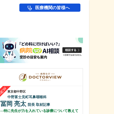
医療機関の皆様へ
医師(ドクター)の
東京都中野区
埼玉県さいたま市浦
中野富士見町耳鼻咽喉科
あずさクリニッ
冨岡 亮太
根井 貴仁
院長
取材記事
特に先生が力を入れている診療について教えて
「トラベルクリ