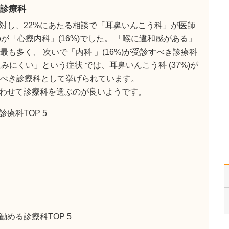
「診断や治療についてわ
診療科
かりやすく説明する」
対し、22%にあたる相談で「耳鼻いんこう科」が医師
「無駄な治療や投薬をし
ない」「病気と付き合い
が「心療内科」(16%)でした。 「喉に違和感がある」
ながら人生を楽しく」
が最も多く、 次いで「内科 」(16%)が受診すべき診療科
「医療の進歩にあわせた
にくい」という症状 では、耳鼻いんこう科 (37%)が
新しい治療を提供する」
をモットーに、地域にお
診すべき診療科として挙げられています。
住まいの皆さんの健康ニ
わせて診療科を選ぶのが良いようです。
ーズに…
>>記事全文を読む
療科TOP 5
める診療科TOP 5