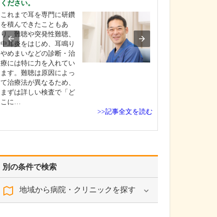
ください。
しく教えてくだ
これまで耳を専門に研鑽
トラベルクリニ
を積んできたこともあ
出張や留学、旅
り、難聴や突発性難聴、
海外に行かれる
中耳炎をはじめ、耳鳴り
航中や帰国後も
やめまいなどの診断・治
全、快適に過ご
療には特に力を入れてい
サポートするク
ます。難聴は原因によっ
です。当院では
て治療法が異なるため、
予防接種をはじ
まずは詳しい検査で「ど
先や滞在期間、
こに…
健…
>>記事全文を読む
別の条件で検索
地域から病院・クリニックを探す