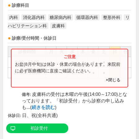
診療科目
内科
消化器内科
糖尿病内科
循環器内科
整形外科
リ
ハビリテーション科
皮膚科
診療/受付時間・休診日
診療時間
月
火
水
木
金
土
日
祝
9:00～12:00
●
●
●
●
●
●
お盆(8月中旬)は休診・休業の場合があります。来院前
に必ず医療機関に直接ご確認ください。
14:00～17:30
●
●
●
●
●
●
×閉じる
皮膚科の受付は木曜の午後(14:00～17:00)とな
備考:
っております。「初診受付」から診察の申し込み
も...(
続きを読む
)
日、祝(全科共通)
休診日:
初診受付