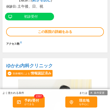
【糖尿...(
続きを読む
)
土午後、日、祝
休診日:
初診受付
この医院の詳細をみる
※
アクセス数
ゆかわ内科クリニック
情報認証済み
医療機関による
条件変更
2397
予約/受付
現在地