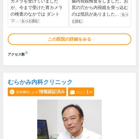
カメラを受けていました
腸内視鏡検査をしました。お
が、今まで受けた胃カメラ
尻の穴から内視鏡を突っ込む
の検査のなかでは ダント
のは抵抗がありました...
もっ
ツ...
もっと読む
と読む
この医院の詳細をみる
※
アクセス数
むらかみ内科クリニック
情報認証済み
1
医療機関による
口コミ
件