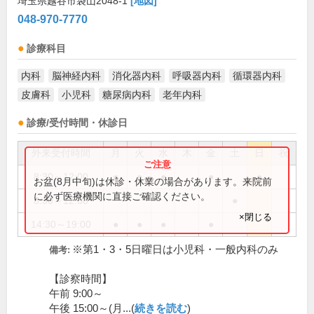
埼玉県越谷市袋山2048-1
[地図]
048-970-7770
診療科目
内科
脳神経内科
消化器内科
呼吸器内科
循環器内科
皮膚科
小児科
糖尿病内科
老年内科
診療/受付時間・休診日
外来受付時間
月
火
水
木
金
土
日
祝
8:30～12:00
●
●
●
●
●
お盆(8月中旬)は休診・休業の場合があります。来院前
に必ず医療機関に直接ご確認ください。
8:30～12:30
●
×閉じる
14:30～19:00
●
●
●
●
※第1・3・5日曜日は小児科・一般内科のみ
備考:
【診察時間】
午前 9:00～
午後 15:00～(月...(
続きを読む
)