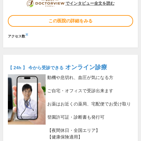
DOCTORVIEW
でインタビュー全文を読む
この医院の詳細をみる
※
アクセス数
オンライン診療
【 24h 】 今から受診できる
動機や息切れ、血圧が気になる方
ご自宅・オフィスで受診出来ます
お薬はお近くの薬局、宅配便でお受け取り
登園許可証・診断書も発行可
【夜間休日・全国エリア】
【健康保険適用】