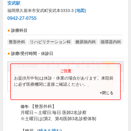
安武駅
福岡県久留米市安武町安武本3333-3
[地図]
0942-27-0755
診療科目
整形外科
リハビリテーション科
糖尿病内科
循環器内科
診療/受付時間・休診日
外来受付時間
月
火
水
木
金
土
日
祝
9:00～13:00
●
●
●
●
●
●
お盆(8月中旬)は休診・休業の場合があります。来院前
に必ず医療機関に直接ご確認ください。
14:30～18:00
●
●
●
●
●
×閉じる
【整形外科】
備考:
月曜日～土曜日:毎日 医師2名診察
※土曜日は(第2、第4)医師3名診察体制