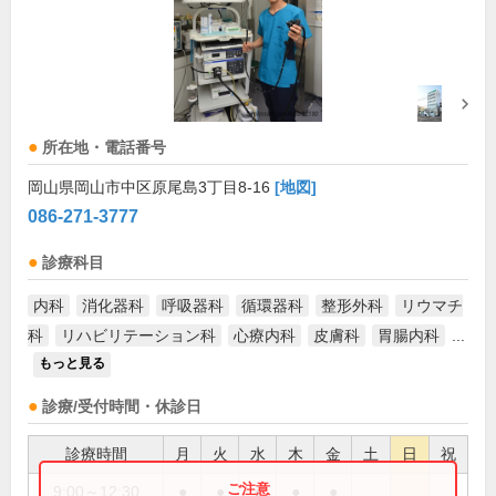
所在地・電話番号
岡山県岡山市中区原尾島3丁目8-16
[地図]
086-271-3777
診療科目
内科
消化器科
呼吸器科
循環器科
整形外科
リウマチ
科
リハビリテーション科
心療内科
皮膚科
胃腸内科
...
もっと見る
診療/受付時間・休診日
診療時間
月
火
水
木
金
土
日
祝
9:00～12:30
●
●
●
●
●