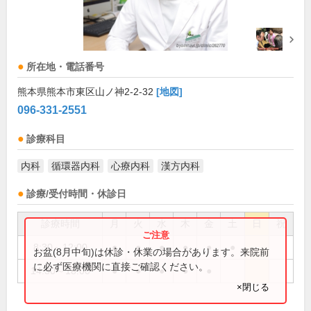
所在地・電話番号
熊本県熊本市東区山ノ神2-2-32
[地図]
096-331-2551
診療科目
内科
循環器内科
心療内科
漢方内科
診療/受付時間・休診日
診療時間
月
火
水
木
金
土
日
祝
8:30～12:00
●
●
●
●
●
●
お盆(8月中旬)は休診・休業の場合があります。来院前
に必ず医療機関に直接ご確認ください。
14:30～18:00
●
●
●
●
●
×閉じる