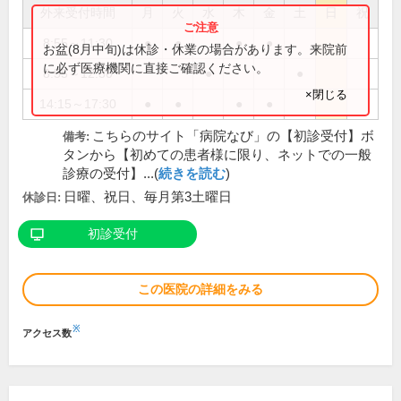
外来受付時間
月
火
水
木
金
土
日
祝
8:55～11:30
●
●
●
●
お盆(8月中旬)は休診・休業の場合があります。来院前
に必ず医療機関に直接ご確認ください。
8:55～12:30
●
●
×閉じる
14:15～17:30
●
●
●
●
こちらのサイト「病院なび」の【初診受付】ボ
備考:
タンから【初めての患者様に限り、ネットでの一般
診療の受付】...(
続きを読む
)
日曜、祝日、毎月第3土曜日
休診日:
初診受付
この医院の詳細をみる
※
アクセス数