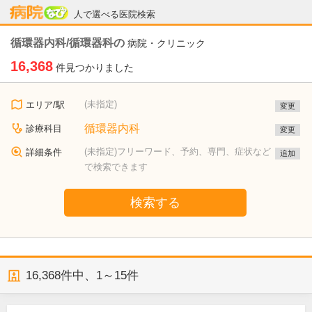
病院なび
人で選べる医院検索
循環器内科/循環器科の
病院・クリニック
16,368
件見つかりました
(未指定)
エリア/駅
変更
循環器内科
診療科目
変更
(未指定)フリーワード、予約、専門、症状など
詳細条件
追加
で検索できます
検索する
16,368
件中、
1～15件