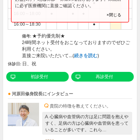
14:00～16:00
●
●
●
●
に必ず医療機関に直接ご確認ください。
16:00～18:00
●
●
●
×閉じる
16:00～18:30
●
★予約優先制★
備考:
24時間ネット受付をおこなっておりますのでぜひご
利用ください。
直接ご来院いただいて...(
続きを読む
)
日、祝
休診日:
初診受付
再診受付
河原田修身
院長
にインタビュー
貴院の特徴を教えてください。
心臓病や血管病の方は足に問題を抱えや
すく、足病の方は心臓病や血管病を患って
いることが多いです。これら…