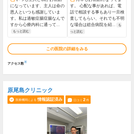
になっています、主人は命の
す。 心配な事があれば、電
恩人といつも感謝していま
話で相談する事もあり一旦検
す。私は過敏症腸症腸なんで
査してもらい、それでも不明
すから心療内科に通って...
な場合は総合病院を紹...
も
もっと読む
っと読む
この医院の詳細をみる
※
アクセス数
原尾島クリニック
情報認証済み
2
医療機関による
口コミ
件