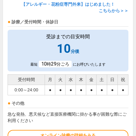
【アレルギー・花粉症専門外来】はじめました！
こちらから＞＞
診療／受付時間・休診日
受診までの目安時間
10
分後
10
29
時
分ごろ
最短
にお呼びいたします
受付時間
月
火
水
木
金
土
日
祝
0:00～24:00
●
●
●
●
●
●
●
●
その他
急な発熱、悪天候など直接医療機関に掛かる事が困難な際にご
利用ください
オンライン診療の詳細をみる