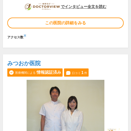
DOCTORVIEW
でインタビュー全文を読む
この医院の詳細をみる
※
アクセス数
みつおか医院
情報認証済み
1
医療機関による
口コミ
件