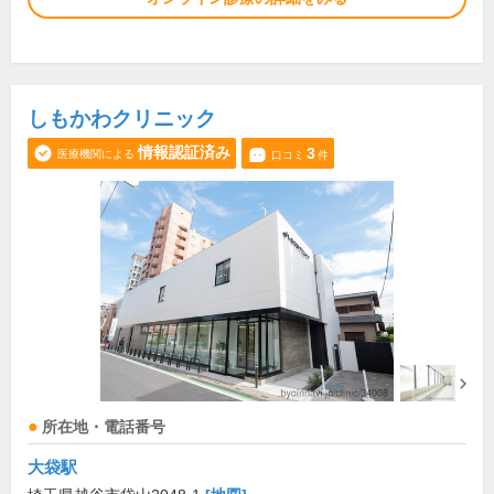
しもかわクリニック
情報認証済み
3
医療機関による
口コミ
件
所在地・電話番号
大袋駅