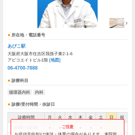
所在地・電話番号
あびこ駅
大阪府大阪市住吉区我孫子東2-1-6
アビコエイトビル1階
[地図]
06-4700-7888
診療科目
循環器内科
内科
診療/受付時間・休診日
診療時間
月
火
水
木
金
土
日
祝
9:00～12:00
●
●
●
●
●
●
お盆(8月中旬)は休診・休業の場合があります。来院前