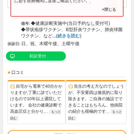
に必ず医療機関に直接ご確認ください。
16:30～19:00
●
●
●
●
×閉じる
◆健康診断実施中(当日予約なし受付可)
備考:
◆帯状疱疹ワクチン、B型肝炎ワクチン、肺炎球菌
ワクチン、など...(
続きを読む
)
日、祝、木曜午後、土曜午後
休診日:
初診受付
口コミ
自宅から電車で40分かか
先生の考え方なのでしょう
りますが,丁重に診ていただ
が、不安要因は徹底的に取り
けるので10年以上通院して
除きます。ご自身の施設でで
います。 会社の健康診断で
きることはもちろん、他病院
高血圧症と分かり,...
の紹介も積極的です...
もっと
もっと
読む
読む