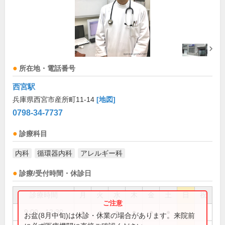
所在地・電話番号
西宮駅
兵庫県西宮市産所町11-14
[地図]
0798-34-7737
診療科目
内科
循環器内科
アレルギー科
診療/受付時間・休診日
診療時間
月
火
水
木
金
土
日
祝
9:00～12:30
●
●
●
●
●
●
お盆(8月中旬)は休診・休業の場合があります。来院前