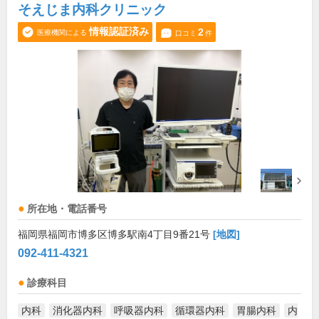
そえじま内科クリニック
情報認証済み
2
医療機関による
口コミ
件
所在地・電話番号
福岡県福岡市博多区博多駅南4丁目9番21号
[地図]
092-411-4321
診療科目
内科
消化器内科
呼吸器内科
循環器内科
胃腸内科
内