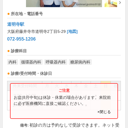
所在地・電話番号
道明寺駅
大阪府藤井寺市道明寺2丁目5-29
[地図]
072-955-1206
診療科目
内科
循環器内科
呼吸器内科
糖尿病内科
診療/受付時間・休診日
外来受付時間
月
火
水
木
金
土
日
祝
9:00～12:00
●
●
●
●
●
●
お盆(8月中旬)は休診・休業の場合があります。来院前
に必ず医療機関に直接ご確認ください。
17:00～19:00
●
●
●
●
×閉じる
初診の方は予約なしで受診できます。ネット受
備考: