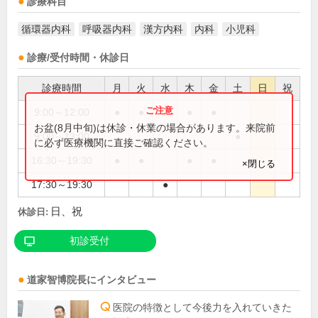
診療科目
循環器内科
呼吸器内科
漢方内科
内科
小児科
診療/受付時間・休診日
診療時間
月
火
水
木
金
土
日
祝
9:00～12:00
●
●
●
●
お盆(8月中旬)は休診・休業の場合があります。来院前
9:00～13:00
●
に必ず医療機関に直接ご確認ください。
16:30～19:30
●
●
●
●
×閉じる
17:30～19:30
●
日、祝
休診日:
初診受付
道家智博
院長
にインタビュー
医院の特徴として今後力を入れていきた