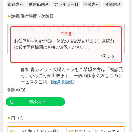
視鏡内科
糖尿病内科
アレルギー科
肝臓内科
膵臓内科
診療/受付時間・休診日
診療時間
月
火
水
木
金
土
日
祝
9:00～13:00
●
●
●
●
●
●
●
お盆(8月中旬)は休診・休業の場合があります。来院前
に必ず医療機関に直接ご確認ください。
14:30～18:00
●
●
●
●
●
×閉じる
胃カメラ・大腸カメラをご希望の方は「初診受
備考:
付」から受付が出来ます。一般の診療の方はこのサ
ービスをご利...(
続きを読む
)
祝
休診日:
初診受付
口コミ
いつも主人と私がお世話
何年もお世話になってま