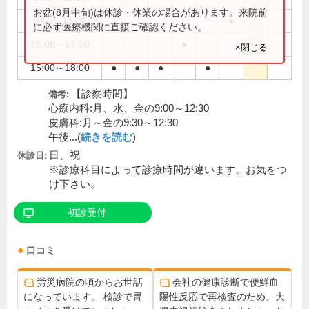
お盆(8月中旬)は休診・休業の場合があります。来院前
9:00～13:00
●
に必ず医療機関に直接ご確認ください。
15:00～17:00
●
×閉じる
15:00～18:00
●
●
●
●
【診察時間】
備考:
心療内科:月、水、金の9:00～12:30
皮膚科:月～金の9:30～12:30
午後...(
続きを読む
)
日、祝
休診日:
※診療科目によって診療時間が違います。お気をつ
け下さい。
初診受付
口コミ
労災病院の頃からお世話
会社の健康診断で便鮮血
になっています。 検診で胃
陽性反応で再検査のため、大