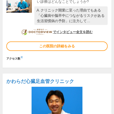
い診療はどんなことでしょうか?
クリニック開業に至った理由でもある
「心臓病や脳卒中につながるリスクがある
生活習慣病の予防」に注力して…
DOCTORVIEW
でインタビュー全文を読む
この医院の詳細をみる
※
アクセス数
かわらだ心臓足血管クリニック