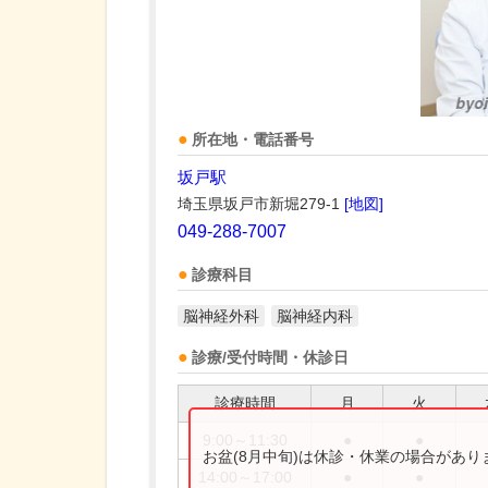
所在地・電話番号
坂戸駅
埼玉県坂戸市新堀279-1
[地図]
049-288-7007
診療科目
脳神経外科
脳神経内科
診療/受付時間・休診日
診療時間
月
火
9:00～11:30
●
●
お盆(8月中旬)は休診・休業の場合があ
14:00～17:00
●
●