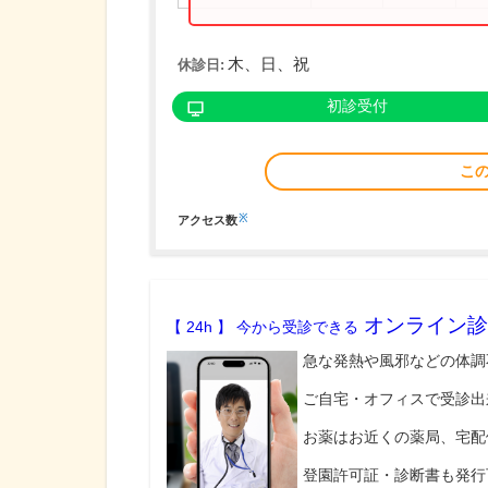
木、日、祝
休診日:
初診受付
こ
※
アクセス数
オンライン診
【 24h 】 今から受診できる
急な発熱や風邪などの体調
ご自宅・オフィスで受診出
お薬はお近くの薬局、宅配
登園許可証・診断書も発行