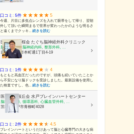
5
口コミ: 5件
今週、片目に多焦点レンズを入れて眼帯をして帰り、翌朝
外して頂いた瞬間まるで世界が変わったかのような明るさ
と遠くまでクッキ...
続きを読む
医療法人颯桜会
たぐち脳神経外科クリニック
脳神経外科, 脳神経内科, 整形外科, ...
岩手県盛岡市本町通1丁目4-19
4
口コミ: 1件
もともと高血圧だったのですが、頭痛も続いていたことか
ら不安になり脳ドックを受診しました。最新設備を使用し
た検査ですし、色...
続きを読む
医療法人桜丘会
水戸ブレインハートセンター
脳神経外科, 循環器科, 心臓血管外科, ...
茨城県水戸市青柳町4028
4.5
口コミ: 2件
ブレインハートというだけあって脳と心臓専門の大きな病