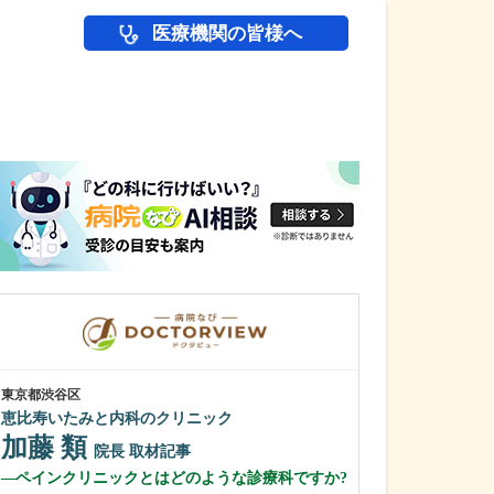
医療機関の皆様へ
医師(ドクター)の
東京都渋谷区
栃木県栃木市
恵比寿いたみと内科のクリニック
青木眼科医院
加藤 類
青木 真祐
院長
取材記事
ペインクリニックとはどのような診療科ですか?
貴院は、栃木県