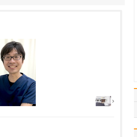
か?
小さいお子さんから高齢
者まで、幅広い年代の方
が来院されています。め
がねやコンタクトレンズ
の処方から、ドライア
イ、アレルギー、緑内障
などの日常的な症状、白
内障の手術や糖尿病性網
膜症のレーザー治療ま
で、さ…
>>記事全文を読む