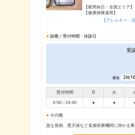
【夜間休日・全国エリア】
【健康保険適用】
【アレルギー・
診療／受付時間・休診日
受
2
1
時
最短
受付時間
月
火
0:00～24:00
●
●
その他
急な発熱、悪天候など直接医療機関に掛かる事