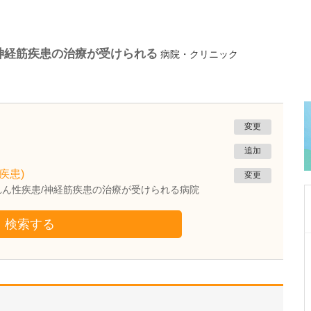
神経筋疾患の治療が受けられる
病院・クリニック
変更
追加
疾患)
変更
ん性疾患/神経筋疾患の治療が受けられる病院
検索する
広島県広島市東区
山村眼科
山村 基成
院長
取材記事
現在、どのような患者さんが来院されています