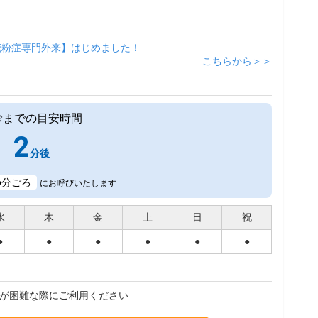
花粉症専門外来】はじめました！
こちらから＞＞
診までの目安時間
2
分後
6
分ごろ
にお呼びいたします
水
木
金
土
日
祝
●
●
●
●
●
●
が困難な際にご利用ください