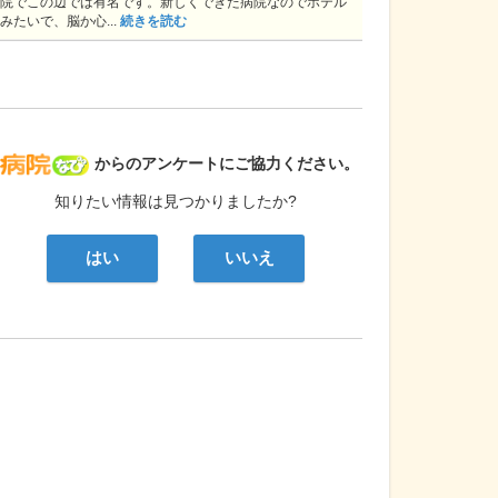
院でこの辺では有名です。新しくできた病院なのでホテル
みたいで、脳か心...
続きを読む
病院なび
からのアンケートにご協力ください。
知りたい情報は見つかりましたか?
はい
いいえ