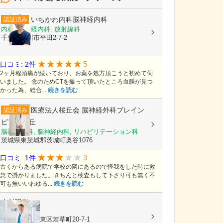
いちかわ内科脳神経内科
認証済み
内科, 脳神経内科, 放射線科
千葉県市川市平田2-7-2
5
口コミ: 2件
2ヶ月程頭痛が続いており、お薬を処方頂こうと初めて伺
いました。 念のためCTを撮って頂いたところ血腫が見つ
かった為、総合...
続きを読む
医療法人桜丘会
脳神経外科ブレイン
認証済み
ピア桜ケ丘
脳神経外科, 脳神経内科, リハビリテーション科
茨城県東茨城郡茨城町奥谷1076
3
口コミ: 1件
古くからある病院で学校の隣にあるので怪我をした時に救
急で掛かりました。きちんと検査もして下さり可も無く不
可も無いいわゆる...
続きを読む
山村眼科
眼科
広島県広島市東区若草町20-7-1