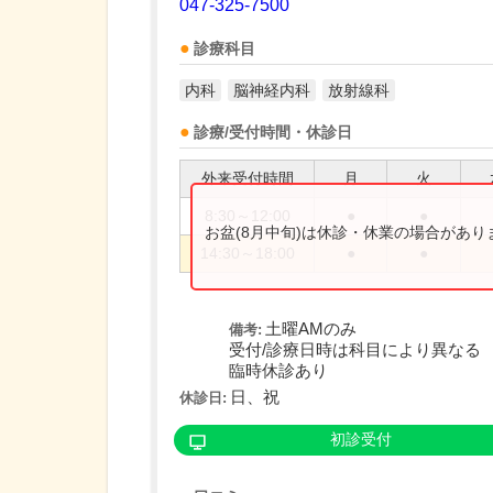
047-325-7500
診療科目
内科
脳神経内科
放射線科
診療/受付時間・休診日
外来受付時間
月
火
8:30～12:00
●
●
お盆(8月中旬)は休診・休業の場合があ
14:30～18:00
●
●
土曜AMのみ
備考:
受付/診療日時は科目により異なる
臨時休診あり
日、祝
休診日:
初診受付