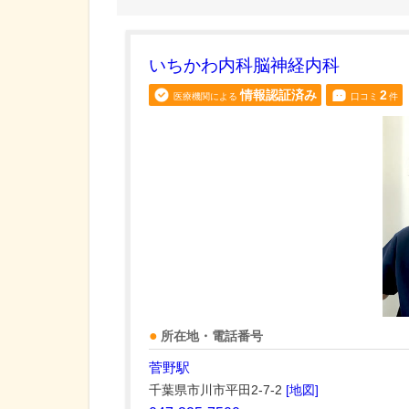
いちかわ内科脳神経内科
情報認証済み
2
医療機関による
口コミ
件
所在地・電話番号
菅野駅
千葉県市川市平田2-7-2
[地図]