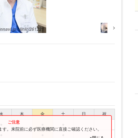
水
木
金
土
日
祝
●
●
●
ります。来院前に必ず医療機関に直接ご確認ください。
●
●
●
×閉じる