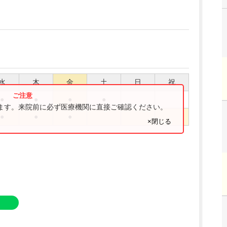
水
木
金
土
日
祝
●
●
●
●
ります。来院前に必ず医療機関に直接ご確認ください。
●
●
●
×閉じる