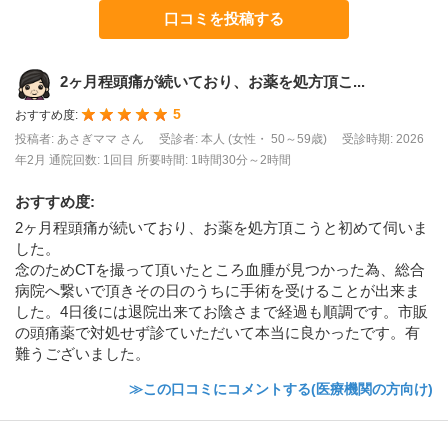
口コミを投稿する
2ヶ月程頭痛が続いており、お薬を処方頂こ...
5
おすすめ度:
投稿者: あさぎママ さん
受診者: 本人 (女性・ 50～59歳)
受診時期: 2026
年2月
通院回数: 1回目
所要時間: 1時間30分～2時間
おすすめ度
:
2ヶ月程頭痛が続いており、お薬を処方頂こうと初めて伺いま
した。
念のためCTを撮って頂いたところ血腫が見つかった為、総合
病院へ繋いで頂きその日のうちに手術を受けることが出来ま
した。4日後には退院出来てお陰さまで経過も順調です。市販
の頭痛薬で対処せず診ていただいて本当に良かったです。有
難うございました。
≫この口コミにコメントする(医療機関の方向け)