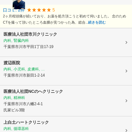
5
口コミ:
2
件
2ヶ月程頭痛が続いており、お薬を処方頂こうと初めて伺いました。 念のため
CTを撮って頂いたところ血腫が見つかった為、総合...
続きを読む
医療法人社団
市川クリニック
内科, 腎臓内科
千葉県市川市
平田1丁目17-19
渡辺医院
内科, 小児科, 皮膚科, ...
千葉県市川市
新田1-2-14
医療法人社団NCのへクリニック
内科, 精神科
千葉県市川市
八幡2-4-1
氏家ビル3階
上白土ハートクリニック
内科, 循環器科