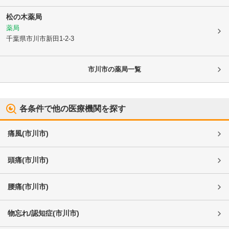
松の木薬局
薬局
千葉県市川市
新田1-2-3
市川市
の薬局一覧
各条件で他の医療機関を探す
痛風
(
市川市
)
頭痛
(
市川市
)
腰痛
(
市川市
)
物忘れ/認知症
(
市川市
)