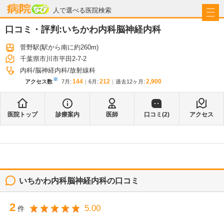
病院なび
人で選べる医院検索
口コミ・評判:
いちかわ内科脳神経内科
菅野駅
(駅から
南に約260m
)
千葉県市川市平田2-7-2
内科
脳神経内科
放射線科
※
144
212
2,900
アクセス数
7月
:
6月
:
過去12ヶ月:
医院トップ
診療案内
医師
口コミ(
2
)
アクセス
いちかわ内科脳神経内科
の口コミ
2
5.00
件