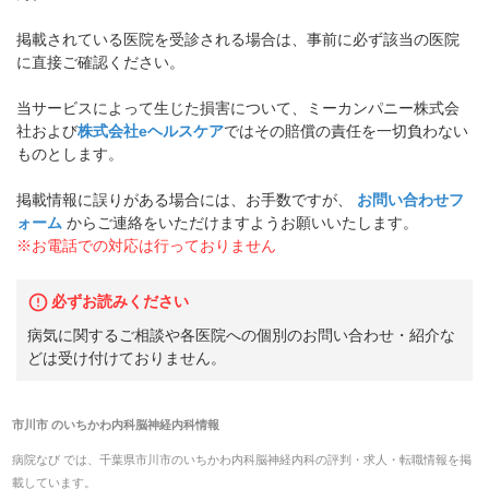
掲載されている医院を受診される場合は、事前に必ず該当の医院
に直接ご確認ください。
当サービスによって生じた損害について、ミーカンパニー株式会
社および
株式会社eヘルスケア
ではその賠償の責任を一切負わない
ものとします。
掲載情報に誤りがある場合には、お手数ですが、
お問い合わせフ
ォーム
からご連絡をいただけますようお願いいたします。
※お電話での対応は行っておりません
必ずお読みください
病気に関するご相談や各医院への個別のお問い合わせ・紹介な
どは受け付けておりません。
市川市
の
いちかわ内科脳神経内科
情報
病院なび では、
千葉県
市川市
の
いちかわ内科脳神経内科
の
評判・求人・転職
情報を掲
載しています。