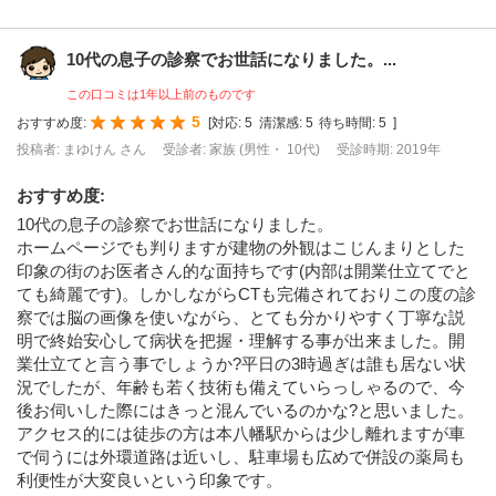
10代の息子の診察でお世話になりました。...
この口コミは1年以上前のものです
5
おすすめ度:
[
対応:
5
清潔感:
5
待ち時間:
5
]
投稿者: まゆけん さん
受診者: 家族 (男性・ 10代)
受診時期: 2019年
おすすめ度
:
10代の息子の診察でお世話になりました。
ホームページでも判りますが建物の外観はこじんまりとした
印象の街のお医者さん的な面持ちです(内部は開業仕立てでと
ても綺麗です)。しかしながらCTも完備されておりこの度の診
察では脳の画像を使いながら、とても分かりやすく丁寧な説
明で終始安心して病状を把握・理解する事が出来ました。開
業仕立てと言う事でしょうか?平日の3時過ぎは誰も居ない状
況でしたが、年齢も若く技術も備えていらっしゃるので、今
後お伺いした際にはきっと混んでいるのかな?と思いました。
アクセス的には徒歩の方は本八幡駅からは少し離れますが車
で伺うには外環道路は近いし、駐車場も広めで併設の薬局も
利便性が大変良いという印象です。