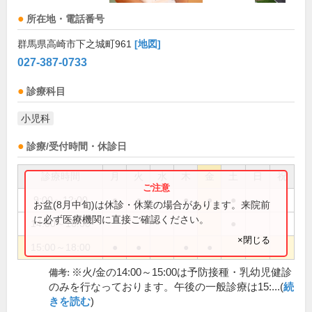
所在地・電話番号
群馬県高崎市下之城町961
[地図]
027-387-0733
診療科目
小児科
診療/受付時間・休診日
診療時間
月
火
水
木
金
土
日
祝
9:00～12:00
●
●
●
●
●
お盆(8月中旬)は休診・休業の場合があります。来院前
に必ず医療機関に直接ご確認ください。
14:00～16:00
●
×閉じる
15:00～18:00
●
●
●
●
※火/金の14:00～15:00は予防接種・乳幼児健診
備考:
のみを行なっております。午後の一般診療は15:...(
続
きを読む
)