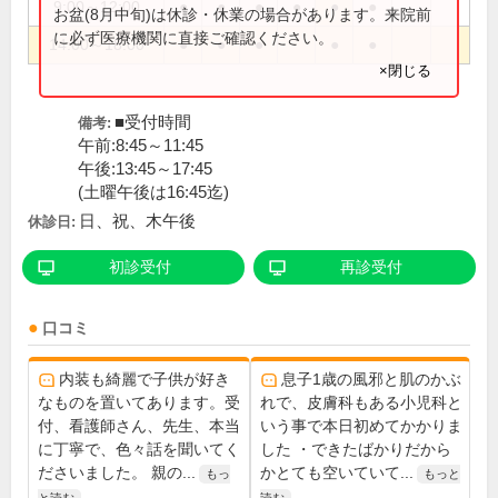
9:00～12:00
●
●
●
●
●
●
お盆(8月中旬)は休診・休業の場合があります。来院前
に必ず医療機関に直接ご確認ください。
14:00～18:00
●
●
●
●
●
×閉じる
■受付時間
備考:
午前:8:45～11:45
午後:13:45～17:45
(土曜午後は16:45迄)
日、祝、木午後
休診日:
初診受付
再診受付
口コミ
内装も綺麗で子供が好き
息子1歳の風邪と肌のかぶ
なものを置いてあります。受
れで、皮膚科もある小児科と
付、看護師さん、先生、本当
いう事で本日初めてかかりま
に丁寧で、色々話を聞いてく
した ・できたばかりだから
ださいました。 親の...
かとても空いていて...
もっ
もっと