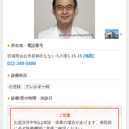
所在地・電話番号
宮城県仙台市若林区なないろの里1-15-15
[地図]
022-349-5486
診療科目
小児科
アレルギー科
診療/受付時間・休診日
診療時間
月
火
水
木
金
土
日
祝
8:30～12:00
●
●
●
●
●
お盆(8月中旬)は休診・休業の場合があります。来院前
に必ず医療機関に直接ご確認ください。