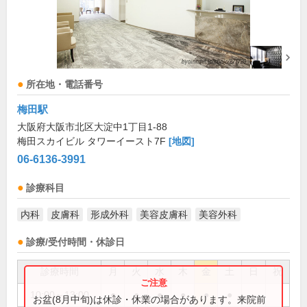
所在地・電話番号
梅田駅
大阪府大阪市北区大淀中1丁目1-88
梅田スカイビル タワーイースト7F
[地図]
06-6136-3991
診療科目
内科
皮膚科
形成外科
美容皮膚科
美容外科
診療/受付時間・休診日
診療時間
月
火
水
木
金
土
日
祝
10:00～13:00
●
●
●
●
●
●
お盆(8月中旬)は休診・休業の場合があります。来院前