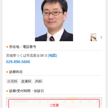
所在地・電話番号
茨城県つくば市流星台38-3
[地図]
029-896-5666
診療科目
小児科
皮膚科
内科
診療/受付時間・休診日
診療時間
月
火
水
木
金
土
日
祝