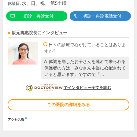
水、日、祝、 第5土曜
休診日:
初診・再診受付
初診・再診電話受付
坂元壽惠
院長
にインタビュー
日々の診療で心がけていることはありま
すか?
体調を崩したお子さんを連れて来られる
保護者の方は、みなさん本当に心配されて
いると思います。ですので「…
DOCTORVIEW
でインタビュー全文を読む
この医院の詳細をみる
※
アクセス数