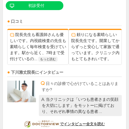
初診受付
口コミ
院長先生も看護師さんも優
頼りになる素晴らしい
しいです。内視鏡検査の先生も
院長先生です。開業してか
素晴らしく毎年検査を受けてい
らずっと安心して家族で通
ます。駅から近く、7時まで受
っています。クリニック内
付けているの...
もとてもきれいです。
もっと読む
下川雅丈
院長
にインタビュー
日々の診療で心がけていることはありま
すか?
当クリニックは「いつも患者さまの笑顔
を大切にします」をモットーに掲げてお
り、それぞれ事情の異なる患者…
DOCTORVIEW
でインタビュー全文を読む