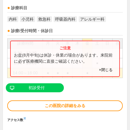
診療科目
内科
小児科
救急科
呼吸器内科
アレルギー科
診療/受付時間・休診日
診療時間
月
火
水
木
金
土
日
祝
9:30～12:30
●
●
●
●
お盆(8月中旬)は休診・休業の場合があります。来院前
に必ず医療機関に直接ご確認ください。
9:30～13:00
●
●
×閉じる
14:00～18:00
●
●
●
●
初診受付
この医院の詳細をみる
※
アクセス数