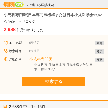
病院なび
人で選べる医院検索
小児科専門医(日本専門医機構または日本小児科学会)のい
る
病院・クリニック
2,688
件見つかりました
(未指定)
エリア/駅
変更
(未指定)
診療科目
追加
小児科専門医
詳細条件
変更
小児科専門医(日本専門医機構または日
本小児科学会)
検索する
2,688
件中、
1～15件