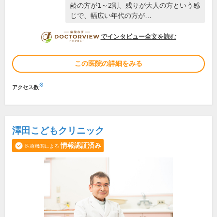
齢の方が1～2割、残りが大人の方という感
じで、幅広い年代の方が…
DOCTORVIEW
でインタビュー全文を読む
この医院の詳細をみる
※
アクセス数
澤田こどもクリニック
情報認証済み
医療機関による