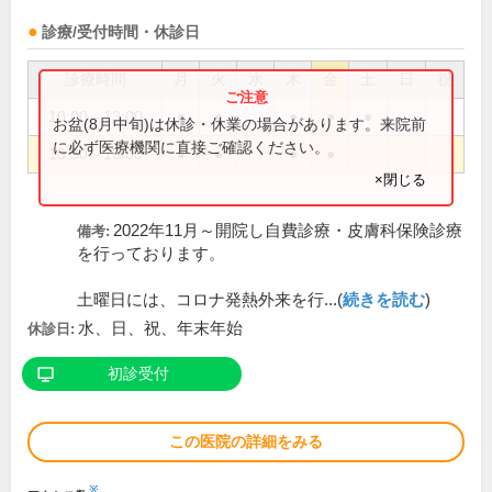
診療/受付時間・休診日
診療時間
月
火
水
木
金
土
日
祝
10:00～13:00
●
●
●
●
●
お盆(8月中旬)は休診・休業の場合があります。来院前
に必ず医療機関に直接ご確認ください。
15:30～19:00
●
●
●
●
×閉じる
2022年11月～開院し自費診療・皮膚科保険診療
備考:
を行っております。
土曜日には、コロナ発熱外来を行...(
続きを読む
)
水、日、祝、年末年始
休診日:
初診受付
この医院の詳細をみる
※