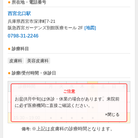
所在地・電話番号
西宮北口駅
兵庫県西宮市深津町7-21
阪急西宮ガーデンズ別館医療モール 2F
[地図]
0798-31-2246
診療科目
皮膚科
美容皮膚科
診療/受付時間・休診日
診療時間
月
火
水
木
金
土
日
祝
9:00～13:00
●
お盆(8月中旬)は休診・休業の場合があります。来院前
に必ず医療機関に直接ご確認ください。
10:00～13:00
●
●
●
●
●
×閉じる
15:30～19:00
●
●
●
●
●
※上記は皮膚科の診療時間となります。
備考: