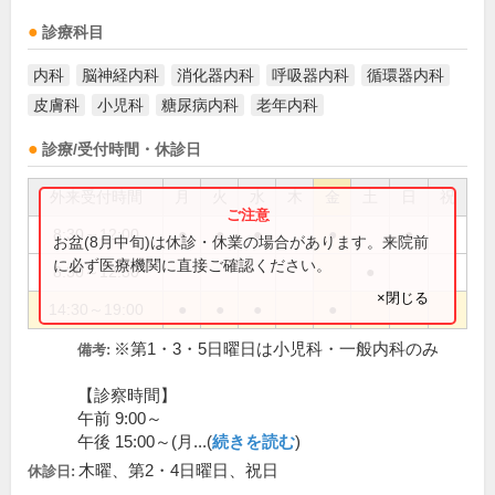
診療科目
内科
脳神経内科
消化器内科
呼吸器内科
循環器内科
皮膚科
小児科
糖尿病内科
老年内科
診療/受付時間・休診日
外来受付時間
月
火
水
木
金
土
日
祝
8:30～12:00
●
●
●
●
●
お盆(8月中旬)は休診・休業の場合があります。来院前
に必ず医療機関に直接ご確認ください。
8:30～12:30
●
×閉じる
14:30～19:00
●
●
●
●
※第1・3・5日曜日は小児科・一般内科のみ
備考:
【診察時間】
午前 9:00～
午後 15:00～(月...(
続きを読む
)
木曜、第2・4日曜日、祝日
休診日: