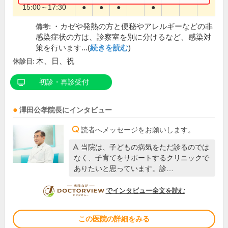
15:00～17:30
●
●
●
●
・カゼや発熱の方と便秘やアレルギーなどの非
備考:
感染症状の方は、診察室を別に分けるなど、感染対
策を行います...(
続きを読む
)
木、日、祝
休診日:
初診・再診受付
澤田公孝
院長
にインタビュー
読者へメッセージをお願いします。
当院は、子どもの病気をただ診るのでは
なく、子育てをサポートするクリニックで
ありたいと思っています。診…
DOCTORVIEW
でインタビュー全文を読む
この医院の詳細をみる