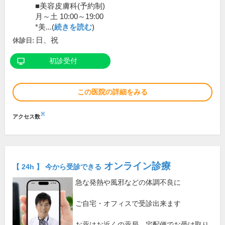
■美容皮膚科(予約制)
月～土 10:00～19:00
*美...(
続きを読む
)
日、祝
休診日:
初診受付
この医院の詳細をみる
※
アクセス数
オンライン診療
【 24h 】 今から受診できる
急な発熱や風邪などの体調不良に
ご自宅・オフィスで受診出来ます
お薬はお近くの薬局、宅配便でお受け取り