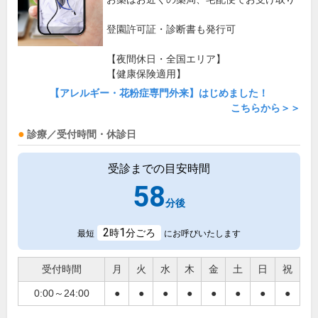
登園許可証・診断書も発行可
【夜間休日・全国エリア】
【健康保険適用】
【アレルギー・花粉症専門外来】はじめました！
こちらから＞＞
診療／受付時間・休診日
受診までの目安時間
58
分後
2
1
時
分ごろ
最短
にお呼びいたします
受付時間
月
火
水
木
金
土
日
祝
0:00～24:00
●
●
●
●
●
●
●
●