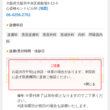
大阪府大阪市中央区南船場3-12-3
心斎橋セントビル5F
[地図]
06-4256-2761
診療科目
皮膚科
美容皮膚科
美容外科
形成外科
内科
呼吸器内
科
診療/受付時間・休診日
診療時間
月
火
水
木
金
土
日
祝
10:00～13:00
●
●
●
●
お盆(8月中旬)は休診・休業の場合があります。来院前
に必ず医療機関に直接ご確認ください。
15:30～19:00
●
●
●
●
×閉じる
※受付終了は30分前となりますのでご了承くだ
備考:
さい。
※該当曜日が祝日の場合も診療いたします。