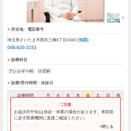
所在地・電話番号
埼玉県さいたま市西区三橋6丁目1043
[地図]
048-620-3151
診療科目
アレルギー科
小児科
診療/受付時間・休診日
診療時間
月
火
水
木
金
土
日
祝
8:30～11:30
●
●
●
●
お盆(8月中旬)は休診・休業の場合があります。来院前
8:30～12:00
●
に必ず医療機関に直接ご確認ください。
14:00～15:00
●
●
●
●
×閉じる