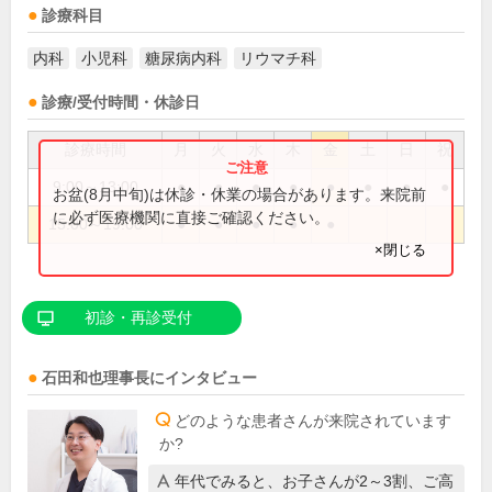
診療科目
内科
小児科
糖尿病内科
リウマチ科
診療/受付時間・休診日
診療時間
月
火
水
木
金
土
日
祝
9:00～13:00
●
●
●
●
●
●
●
●
お盆(8月中旬)は休診・休業の場合があります。来院前
に必ず医療機関に直接ご確認ください。
15:00～19:00
●
●
●
●
●
×閉じる
初診・再診受付
石田和也
理事長
にインタビュー
どのような患者さんが来院されています
か?
年代でみると、お子さんが2～3割、ご高