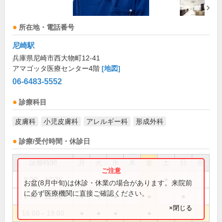
所在地・電話番号
尼崎駅
兵庫県尼崎市西大物町12-41
アマゴッタ医療センター4階
[地図]
06-6483-5552
診療科目
皮膚科
小児皮膚科
アレルギー科
形成外科
診療/受付時間・休診日
診療時間
月
火
水
木
金
土
日
祝
9:00～12:30
●
お盆(8月中旬)は休診・休業の場合があります。来院前
に必ず医療機関に直接ご確認ください。
9:30～12:30
●
●
●
●
●
×閉じる
16:00～19:00
●
●
●
●