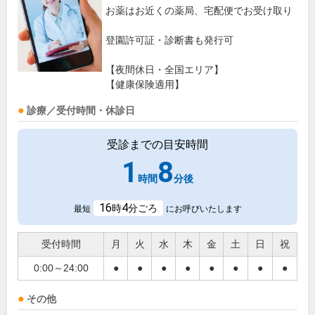
お薬はお近くの薬局、宅配便でお受け取り
登園許可証・診断書も発行可
【夜間休日・全国エリア】
【健康保険適用】
診療／受付時間・休診日
受診までの目安時間
1
8
時間
分後
16
4
時
分ごろ
最短
にお呼びいたします
受付時間
月
火
水
木
金
土
日
祝
0:00～24:00
●
●
●
●
●
●
●
●
その他