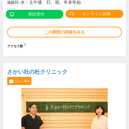
水・土午後、日、祝、年末年始
休診日:
オンライン診療
初診受付
この医院の詳細をみる
※
アクセス数
さかい社の杜クリニック
4
口コミ
件