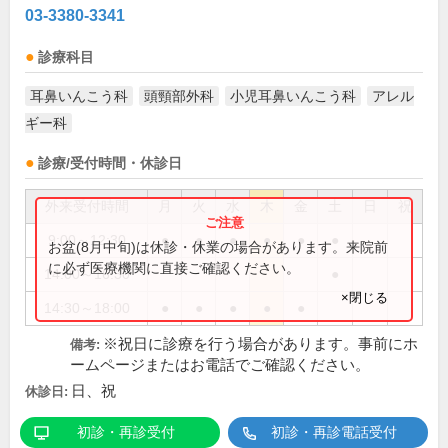
03-3380-3341
診療科目
耳鼻いんこう科
頭頸部外科
小児耳鼻いんこう科
アレル
ギー科
診療/受付時間・休診日
外来受付時間
月
火
水
木
金
土
日
祝
9:00～12:30
●
●
●
●
●
●
お盆(8月中旬)は休診・休業の場合があります。来院前
に必ず医療機関に直接ご確認ください。
14:00～16:30
●
×閉じる
14:30～18:00
●
●
●
●
●
※祝日に診療を行う場合があります。事前にホ
備考:
ームページまたはお電話でご確認ください。
日、祝
休診日:
初診・再診受付
初診・再診電話受付