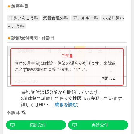
診療科目
耳鼻いんこう科
気管食道外科
アレルギー科
小児耳鼻い
んこう科
診療/受付時間・休診日
診療時間
月
火
水
木
金
土
日
祝
8:15～18:30
●
●
●
●
●
お盆(8月中旬)は休診・休業の場合があります。来院前
に必ず医療機関に直接ご確認ください。
9:30～13:00
●
×閉じる
9:30～13:30
●
受付は15分前から開始しています。
備考:
2診体制で診療しており女性医師も在勤しています。
詳しくはHP・...(
続きを読む
)
祝
休診日:
初診受付
再診受付