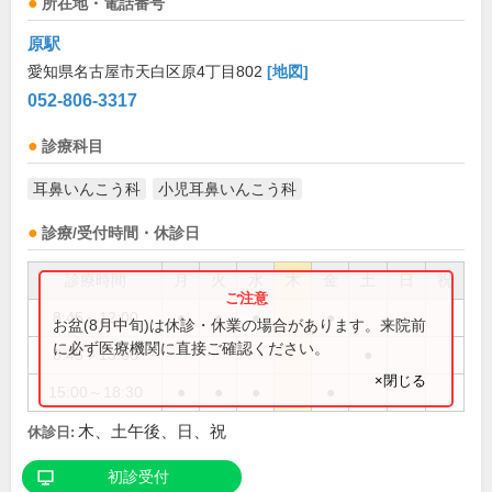
所在地・電話番号
原駅
愛知県名古屋市天白区原4丁目802
[地図]
052-806-3317
診療科目
耳鼻いんこう科
小児耳鼻いんこう科
診療/受付時間・休診日
診療時間
月
火
水
木
金
土
日
祝
8:45～12:00
●
●
●
●
お盆(8月中旬)は休診・休業の場合があります。来院前
に必ず医療機関に直接ご確認ください。
8:45～13:00
●
×閉じる
15:00～18:30
●
●
●
●
木、土午後、日、祝
休診日:
初診受付