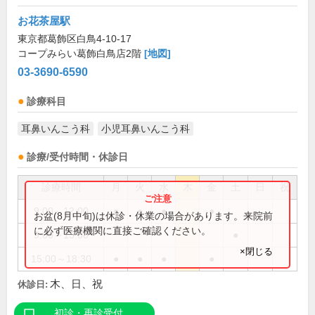
お花茶屋駅
東京都葛飾区白鳥4-10-17
コープみらい葛飾白鳥店2階
[地図]
03-3690-6590
診療科目
耳鼻いんこう科
小児耳鼻いんこう科
診療/受付時間・休診日
診療時間
月
火
水
木
金
土
日
祝
9:00～12:00
●
●
●
●
お盆(8月中旬)は休診・休業の場合があります。来院前
に必ず医療機関に直接ご確認ください。
9:00～13:00
●
×閉じる
15:00～18:30
●
●
●
●
木、日、祝
休診日:
初診・再診受付