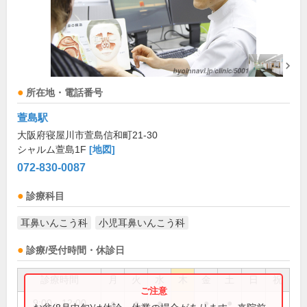
所在地・電話番号
萱島駅
大阪府寝屋川市萱島信和町21-30
シャルム萱島1F
[地図]
072-830-0087
診療科目
耳鼻いんこう科
小児耳鼻いんこう科
診療/受付時間・休診日
診療時間
月
火
水
木
金
土
日
祝
9:00～12:00
●
●
●
●
●