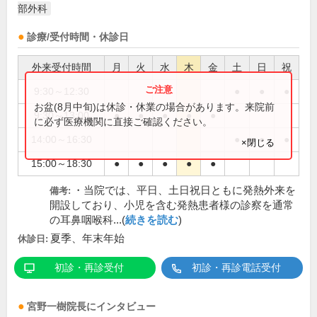
部外科
診療/受付時間・休診日
外来受付時間
月
火
水
木
金
土
日
祝
9:30～12:30
●
●
●
お盆(8月中旬)は休診・休業の場合があります。来院前
9:30～13:00
●
●
●
●
●
に必ず医療機関に直接ご確認ください。
14:00～16:30
●
●
●
×閉じる
15:00～18:30
●
●
●
●
●
・当院では、平日、土日祝日ともに発熱外来を
備考:
開設しており、小児を含む発熱患者様の診察を通常
の耳鼻咽喉科...(
続きを読む
)
夏季、年末年始
休診日:
初診・再診受付
初診・再診電話受付
宮野一樹
院長
にインタビュー