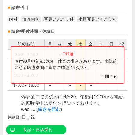
診療科目
内科
血液内科
耳鼻いんこう科
小児耳鼻いんこう科
診療/受付時間・休診日
診療時間
月
火
水
木
金
土
日
祝
9:30～12:00
●
お盆(8月中旬)は休診・休業の場合があります。来院前
9:30～12:30
●
●
●
●
に必ず医療機関に直接ご確認ください。
9:30～13:00
●
×閉じる
14:00～18:00
●
●
●
●
窓口での受付は朝9:20、午後は14:00から開始。
備考:
診療時間中は受付を行なっております。
web,L...(
続きを読む
)
日、祝
休診日:
初診・再診受付