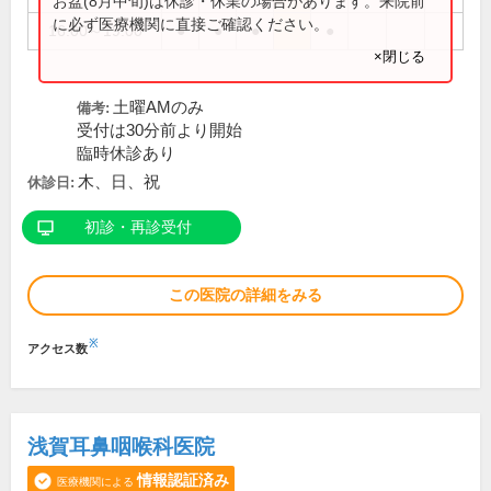
お盆(8月中旬)は休診・休業の場合があります。来院前
に必ず医療機関に直接ご確認ください。
16:00～19:00
●
●
●
●
×閉じる
土曜AMのみ
備考:
受付は30分前より開始
臨時休診あり
木、日、祝
休診日:
初診・再診受付
この医院の詳細をみる
※
アクセス数
浅賀耳鼻咽喉科医院
情報認証済み
医療機関による