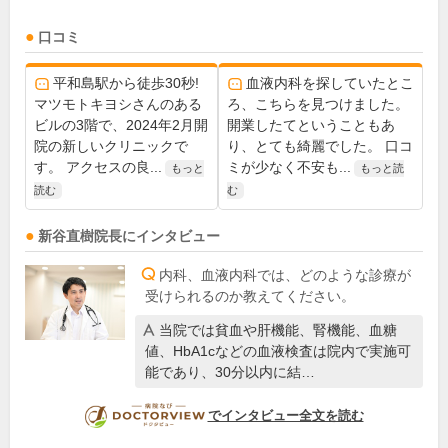
口コミ
平和島駅から徒歩30秒!
血液内科を探していたとこ
マツモトキヨシさんのある
ろ、こちらを見つけました。
ビルの3階で、2024年2月開
開業したてということもあ
院の新しいクリニックで
り、とても綺麗でした。 口コ
す。 アクセスの良...
ミが少なく不安も...
もっと
もっと読
読む
む
新谷直樹
院長
にインタビュー
内科、血液内科では、どのような診療が
受けられるのか教えてください。
当院では貧血や肝機能、腎機能、血糖
値、HbA1cなどの血液検査は院内で実施可
能であり、30分以内に結…
DOCTORVIEW
でインタビュー全文を読む