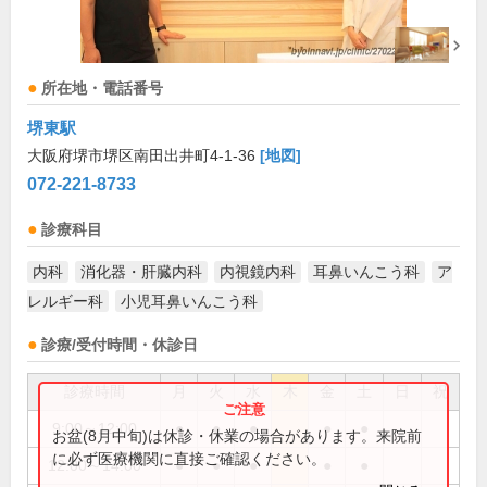
所在地・電話番号
堺東駅
大阪府堺市堺区南田出井町4-1-36
[地図]
072-221-8733
診療科目
内科
消化器・肝臓内科
内視鏡内科
耳鼻いんこう科
ア
レルギー科
小児耳鼻いんこう科
診療/受付時間・休診日
診療時間
月
火
水
木
金
土
日
祝
9:00～12:00
●
●
●
●
●
お盆(8月中旬)は休診・休業の場合があります。来院前
に必ず医療機関に直接ご確認ください。
12:00～14:00
●
●
●
●
●