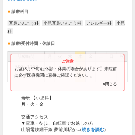
診療科目
耳鼻いんこう科
小児耳鼻いんこう科
アレルギー科
小児
科
診療/受付時間・休診日
診療時間
月
火
水
木
金
土
日
祝
9:00～12:30
●
●
●
●
●
●
お盆(8月中旬)は休診・休業の場合があります。来院前
に必ず医療機関に直接ご確認ください。
16:00～19:00
●
●
●
●
×閉じる
【小児科】
備考:
月・火・金
交通アクセス
▼電車・徒歩、自転車でお越しの方
山陽電鉄網干線 夢前川駅か...(
続きを読む
)