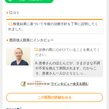
口コミ
検査結果に基づいて今後の治療方針を丁寧に説明してく
れました。
恩田信人
院長
にインタビュー
診療の際に心がけていることを教えてく
ださい。
患者さんのほとんどが、さまざまな不調
や不安を抱えて来院されます。だからこ
そ、患者さん一人ひとりとしっ…
DOCTORVIEW
でインタビュー全文を読む
この医院の詳細をみる
※