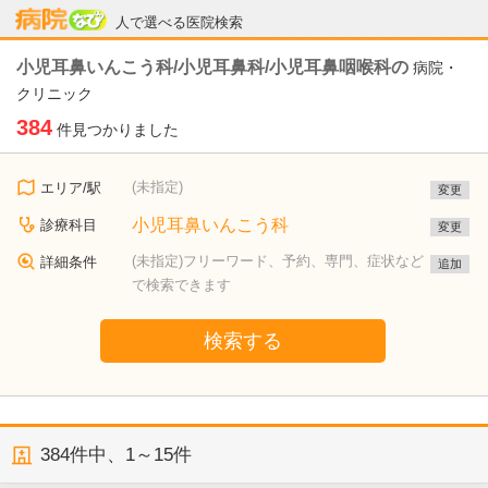
病院なび
人で選べる医院検索
小児耳鼻いんこう科/小児耳鼻科/小児耳鼻咽喉科の
病院・
クリニック
384
件見つかりました
(未指定)
エリア/駅
変更
小児耳鼻いんこう科
診療科目
変更
(未指定)フリーワード、予約、専門、症状など
詳細条件
追加
で検索できます
検索する
384
件中、
1～15件