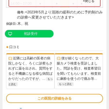
×閉じる
14:00～17:00
●
●
●
●
<2023年5月より混雑の緩和のために予約制のみ
備考:
の診療へ変更させていただきます>
木、祝
休診日:
初診受付
口コミ
近隣には高齢の医者の病
便が細くなったので、大
院しかなく、ろくに診察もさ
腸カメラ検査を受診しまし
れずに薬を出され、質問をす
た。問診を受け、検査希望日
ると不機嫌になる様な病院ば
を聞いてもらいます。検査前
かりだったのですが、...
に麻酔を使うので痛み等...
もっ
もっと読む
と読む
この医院の詳細をみる