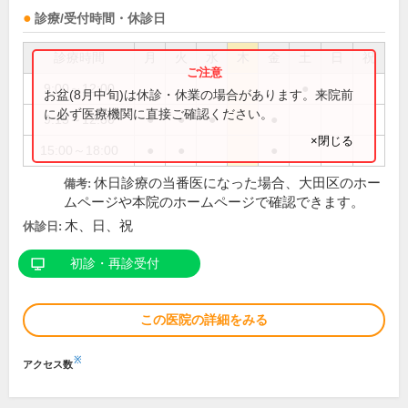
診療/受付時間・休診日
診療時間
月
火
水
木
金
土
日
祝
9:00～12:00
●
お盆(8月中旬)は休診・休業の場合があります。来院前
に必ず医療機関に直接ご確認ください。
9:15～12:30
●
●
●
●
×閉じる
15:00～18:00
●
●
●
休日診療の当番医になった場合、大田区のホー
備考:
ムページや本院のホームページで確認できます。
木、日、祝
休診日:
初診・再診受付
この医院の詳細をみる
※
アクセス数