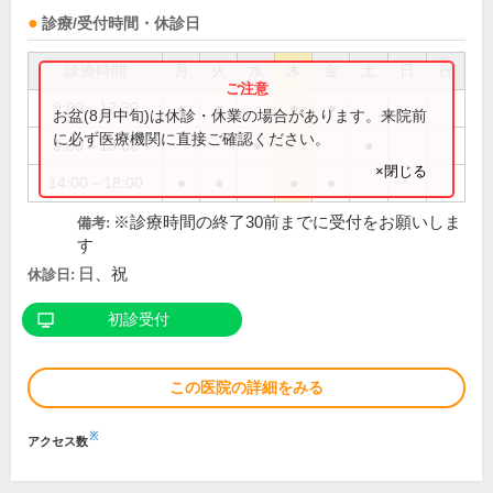
診療/受付時間・休診日
診療時間
月
火
水
木
金
土
日
祝
9:00～12:30
●
●
●
●
お盆(8月中旬)は休診・休業の場合があります。来院前
に必ず医療機関に直接ご確認ください。
9:00～13:00
●
●
×閉じる
14:00～18:00
●
●
●
●
※診療時間の終了30前までに受付をお願いしま
備考:
す
日、祝
休診日:
初診受付
この医院の詳細をみる
※
アクセス数