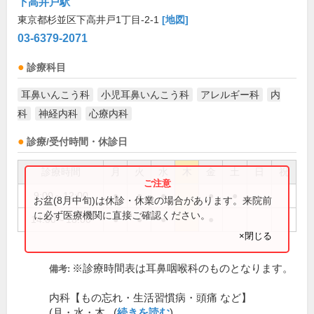
下高井戸駅
東京都杉並区下高井戸1丁目-2-1
[地図]
03-6379-2071
診療科目
耳鼻いんこう科
小児耳鼻いんこう科
アレルギー科
内
科
神経内科
心療内科
診療/受付時間・休診日
診療時間
月
火
水
木
金
土
日
祝
9:00～12:00
●
●
●
●
●
お盆(8月中旬)は休診・休業の場合があります。来院前
に必ず医療機関に直接ご確認ください。
14:00～18:00
●
●
●
●
×閉じる
※診療時間表は耳鼻咽喉科のものとなります。
備考:
内科【もの忘れ・生活習慣病・頭痛 など】
(月・水・木...(
続きを読む
)