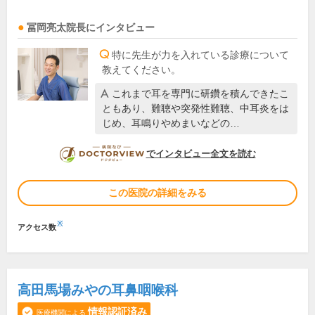
冨岡亮太
院長
にインタビュー
特に先生が力を入れている診療について
教えてください。
これまで耳を専門に研鑽を積んできたこ
ともあり、難聴や突発性難聴、中耳炎をは
じめ、耳鳴りやめまいなどの…
DOCTORVIEW
でインタビュー全文を読む
この医院の詳細をみる
※
アクセス数
高田馬場みやの耳鼻咽喉科
情報認証済み
医療機関による