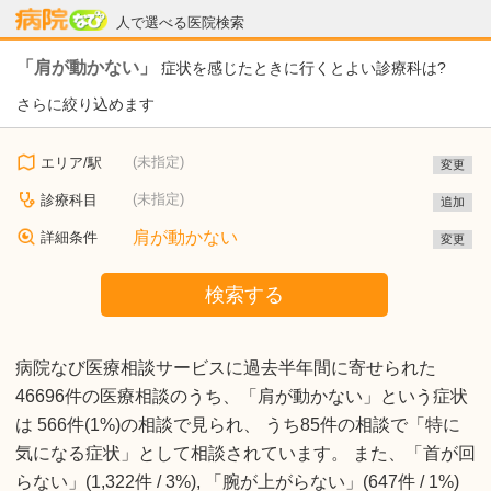
病院なび
人で選べる医院検索
「肩が動かない」
症状を感じたときに行くとよい診療科は?
さらに絞り込めます
(未指定)
エリア/駅
変更
(未指定)
診療科目
追加
肩が動かない
詳細条件
変更
検索する
病院なび医療相談サービスに過去半年間に寄せられた
46696件の医療相談のうち、「肩が動かない」という症状
は 566件(1%)の相談で見られ、 うち85件の相談で「特に
気になる症状」として相談されています。 また、「首が回
らない」(1,322件 / 3%), 「腕が上がらない」(647件 / 1%)