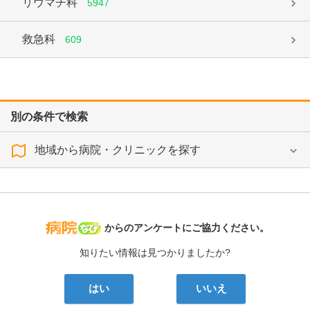
リウマチ科
5947
救急科
609
別の条件で検索
地域から病院・クリニックを探す
病院なび
からのアンケートにご協力ください。
知りたい情報は見つかりましたか?
はい
いいえ