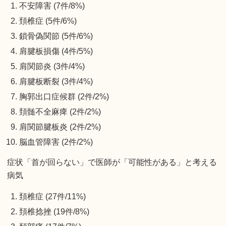
不安障害 (7件/8%)
頚椎症 (5件/6%)
鎖骨偽関節 (5件/6%)
肩腱板損傷 (4件/5%)
肩関節炎 (3件/4%)
肩腱板断裂 (3件/4%)
胸郭出口症候群 (2件/2%)
頚髄不全麻痺 (2件/2%)
肩関節腱板炎 (2件/2%)
脳血管障害 (2件/2%)
症状「首が回らない」で医師が「可能性がある」と考える
病気
頚椎症 (27件/11%)
頚椎捻挫 (19件/8%)