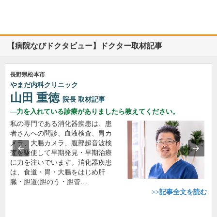
【病院なびドクタビュー】ドクター取材記事
長野県松本市
やまだ内科クリニック
山田 重徳
院長
取材記事
力を入れている診療がありましたら教えてください。
私の専門である消化器疾患は、患
者さんへの問診、血液検査、胃カ
メラ、大腸カメラ、腹部超音波検
査を駆使して早期発見・早期治療
に力を注いでいます。消化器疾患
は、食道・胃・大腸をはじめ肝
臓・胆道(胆のう・胆管…
>>記事全文を読む