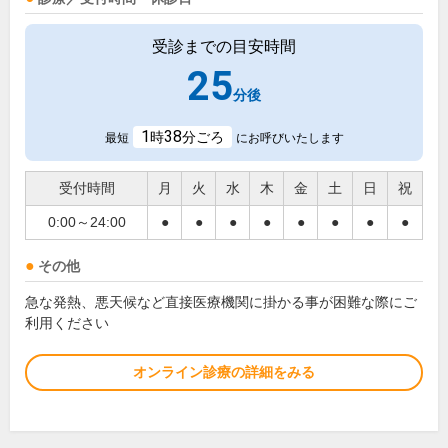
受診までの目安時間
25
分後
1
38
時
分ごろ
最短
にお呼びいたします
受付時間
月
火
水
木
金
土
日
祝
0:00～24:00
●
●
●
●
●
●
●
●
その他
急な発熱、悪天候など直接医療機関に掛かる事が困難な際にご
利用ください
オンライン診療の詳細をみる