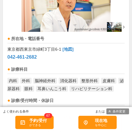
所在地・電話番号
東京都西東京市緑町3丁目6-1
[地図]
042-461-2682
診療科目
内科
外科
脳神経外科
消化器科
整形外科
皮膚科
泌
尿器科
眼科
耳鼻いんこう科
リハビリテーション科
診療/受付時間・休診日
条件変更
診療時間
月
火
水
木
金
土
日
祝
67
予約/受付
現在地
9:00～12:00
●
●
●
●
●
●
お盆(8月中旬)は休診・休業の場合があります。来院前
に必ず医療機関に直接ご確認ください。