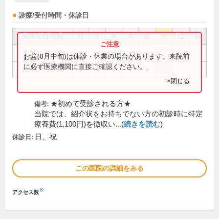
診療/受付時間・休診日
外来受付時間
月
火
水
木
金
土
日
祝
8:30～11:30
●
●
●
●
●
お盆(8月中旬)は休診・休業の場合があります。来院前
に必ず医療機関に直接ご確認ください。
12:30～16:30
●
●
●
●
●
×閉じる
★初めて受診される方★
備考:
当院では、紹介状をお持ちでない方の初診時に特定
療養費(1,100円)を徴収い...(
続きを読む
)
日、祝
休診日:
この医院の詳細をみる
※
アクセス数