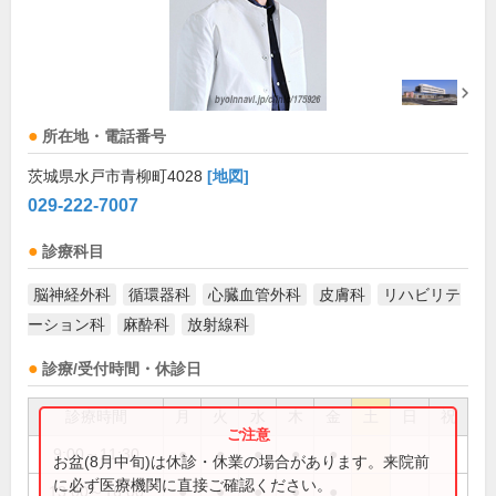
所在地・電話番号
茨城県水戸市青柳町4028
[地図]
029-222-7007
診療科目
脳神経外科
循環器科
心臓血管外科
皮膚科
リハビリテ
ーション科
麻酔科
放射線科
診療/受付時間・休診日
診療時間
月
火
水
木
金
土
日
祝
9:00～11:30
●
●
●
●
●
お盆(8月中旬)は休診・休業の場合があります。来院前
に必ず医療機関に直接ご確認ください。
13:00～16:00
●
●
●
●
●