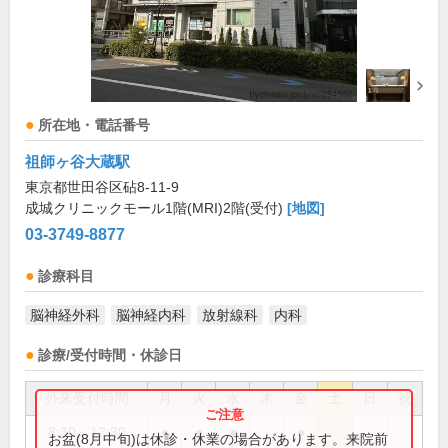
所在地・電話番号
祖師ヶ谷大蔵駅
東京都世田谷区砧8-11-9
成城クリニックモール1階(MRI)2階(受付)
[地図]
03-3749-8877
診療科目
脳神経外科
脳神経内科
放射線科
内科
診療/受付時間・休診日
外来受付時間
月
火
水
木
金
土
日
祝
8:30～12:30
●
●
●
●
お盆(8月中旬)は休診・休業の場合があります。来院前