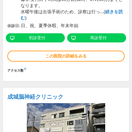
なります。
水曜午後は出張手術のため、診察は行っ...(
続きを読
む
)
日、祝、夏季休暇、年末年始
休診日:
初診受付
再診受付
この医院の詳細をみる
※
アクセス数
成城脳神経クリニック