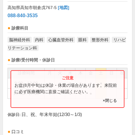
高知県高知市朝倉戊767-5
[地図]
088-840-3535
診療科目
脳神経外科
内科
心臓血管外科
眼科
整形外科
リハビ
リテーション科
診療/受付時間・休診日
診療時間
月
火
水
木
金
土
日
祝
9:00～12:00
●
●
●
●
●
●
お盆(8月中旬)は休診・休業の場合があります。来院前
に必ず医療機関に直接ご確認ください。
14:00～17:00
●
●
●
●
●
×閉じる
日、祝、年末年始(12/30～1/3)
休診日:
口コミ