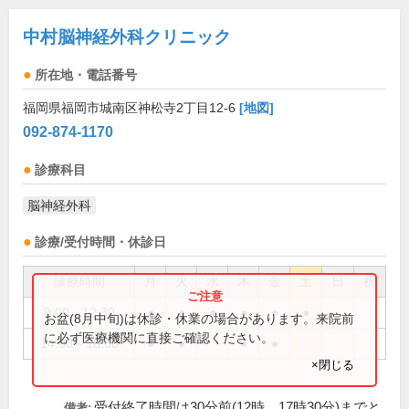
中村脳神経外科クリニック
所在地・電話番号
福岡県福岡市城南区神松寺2丁目12-6
[地図]
092-874-1170
診療科目
脳神経外科
診療/受付時間・休診日
診療時間
月
火
水
木
金
土
日
祝
9:00～12:30
●
●
●
●
●
●
お盆(8月中旬)は休診・休業の場合があります。来院前
に必ず医療機関に直接ご確認ください。
14:00～18:00
●
●
●
●
×閉じる
受付終了時間は30分前(12時、17時30分)までと
備考: