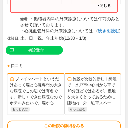
×閉じる
・循環器内科の外来診療については午前のみと
備考:
させて頂いております。
・心臓血管外科の外来診療については...(
続きを読む
)
土、日、祝、年末年始(12/30～1/3)
休診日:
初診受付
口コミ
ブレインハートというだ
施設が比較的新しく綺麗
けあって脳と心臓専門の大き
で、水戸市中心街から車で
な病院でこの辺では有名で
10分ほどではあるが、敷地
す。新しくできた病院なので
を大きくとってあるために
ホテルみたいで、脳か心...
建物内、外、駐車スペー...
もっと読む
もっと読む
この医院の詳細をみる