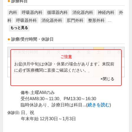
診療科目
内科
呼吸器内科
循環器内科
消化器内科
神経内科
外
科
呼吸器外科
消化器外科
肛門外科
整形外科
...
もっと見る
診療/受付時間・休診日
外来受付時間
月
火
水
木
金
土
日
祝
8:30～11:30
●
●
●
●
●
●
お盆(8月中旬)は休診・休業の場合があります。来院前
に必ず医療機関に直接ご確認ください。
13:30～16:30
●
●
●
●
●
×閉じる
土曜AMのみ
備考:
受付AM8:30～11:30、PM13:30～16:30
臨時休診あり、診療日時は科目...(
続きを読む
)
日、祝
休診日:
年末年始 12月30日～1月3日