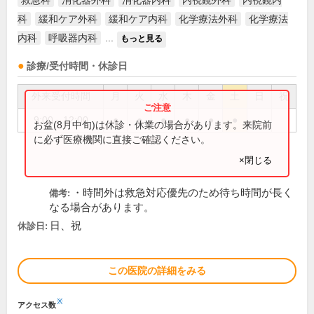
救急科
消化器外科
消化器内科
内視鏡外科
内視鏡内
科
緩和ケア外科
緩和ケア内科
化学療法外科
化学療法
内科
呼吸器内科
...
もっと見る
診療/受付時間・休診日
外来受付時間
月
火
水
木
金
土
日
祝
9:00～12:00
●
●
●
●
●
●
お盆(8月中旬)は休診・休業の場合があります。来院前
に必ず医療機関に直接ご確認ください。
×閉じる
・時間外は救急対応優先のため待ち時間が長く
備考:
なる場合があります。
日、祝
休診日:
この医院の詳細をみる
※
アクセス数