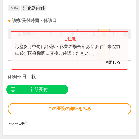
内科
消化器内科
診療/受付時間・休診日
診療時間
月
火
水
木
金
土
日
祝
9:00～12:00
●
●
●
●
●
●
お盆(8月中旬)は休診・休業の場合があります。来院前
に必ず医療機関に直接ご確認ください。
15:30～18:30
●
●
●
●
×閉じる
日、祝
休診日:
初診受付
この医院の詳細をみる
※
アクセス数