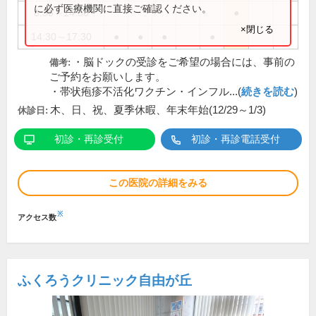
に必ず医療機関に直接ご確認ください。
8:30～14:30
●
×閉じる
14:30～17:30
●
●
●
●
・脳ドックの受診をご希望の場合には、事前の
備考:
ご予約をお願いします。
・帯状疱疹不活化ワクチン・インフル...(
続きを読む
)
木、日、祝、夏季休暇、年末年始(12/29～1/3)
休診日:
初診・再診受付
初診・再診電話受付
この医院の詳細をみる
※
アクセス数
ふくろうクリニック自由が丘