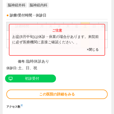
脳神経外科
脳神経内科
診療/受付時間・休診日
診療時間
月
火
水
木
金
土
日
祝
9:00～12:00
●
●
●
●
●
お盆(8月中旬)は休診・休業の場合があります。来院前
に必ず医療機関に直接ご確認ください。
15:00～18:00
●
●
●
●
●
×閉じる
臨時休診あり
備考:
土、日、祝
休診日:
初診受付
この医院の詳細をみる
※
アクセス数