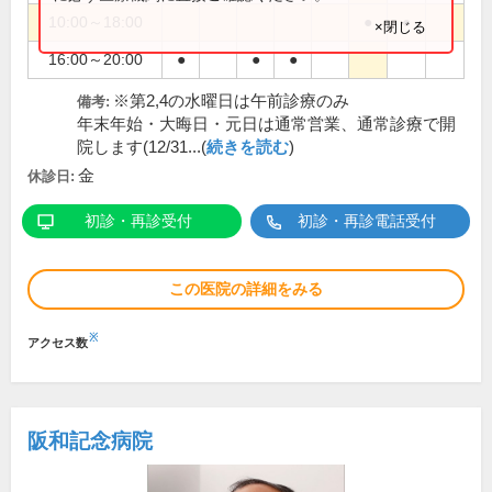
10:00～18:00
●
●
×閉じる
16:00～20:00
●
●
●
※第2,4の水曜日は午前診療のみ
備考:
年末年始・大晦日・元日は通常営業、通常診療で開
院します(12/31...(
続きを読む
)
金
休診日:
初診・再診受付
初診・再診電話受付
この医院の詳細をみる
※
アクセス数
阪和記念病院