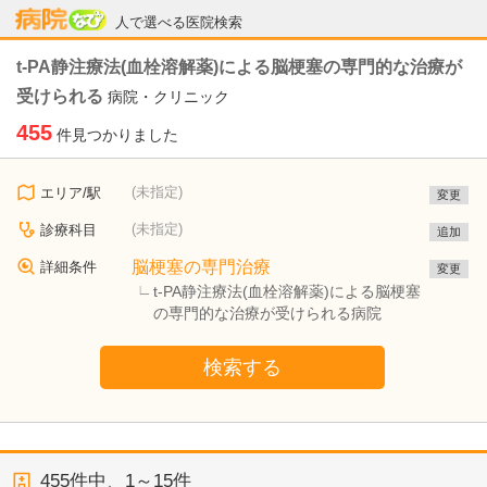
病院なび
人で選べる医院検索
t-PA静注療法(血栓溶解薬)による脳梗塞の専門的な治療が
受けられる
病院・クリニック
455
件見つかりました
(未指定)
エリア/駅
変更
(未指定)
診療科目
追加
脳梗塞の専門治療
詳細条件
変更
t-PA静注療法(血栓溶解薬)による脳梗塞
の専門的な治療が受けられる病院
検索する
455
件中、
1～15件