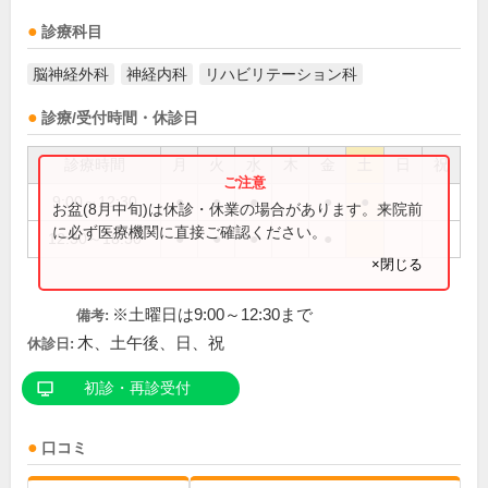
診療科目
脳神経外科
神経内科
リハビリテーション科
診療/受付時間・休診日
診療時間
月
火
水
木
金
土
日
祝
9:00～12:30
●
●
●
●
●
お盆(8月中旬)は休診・休業の場合があります。来院前
に必ず医療機関に直接ご確認ください。
12:30～18:30
●
●
●
●
×閉じる
※土曜日は9:00～12:30まで
備考:
木、土午後、日、祝
休診日:
初診・再診受付
口コミ