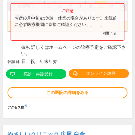
診療時間
月
火
水
木
金
土
日
祝
9:00～12:00
●
●
●
●
●
●
お盆(8月中旬)は休診・休業の場合があります。来院前
に必ず医療機関に直接ご確認ください。
14:00～17:00
●
●
●
●
●
●
×閉じる
詳しくはホームページの診療予定をご確認下さ
備考:
い。
日、祝、年末年始
休診日:
オンライン診療
初診・再診受付
この医院の詳細をみる
※
アクセス数
やさしいクリニック 広尾 白金