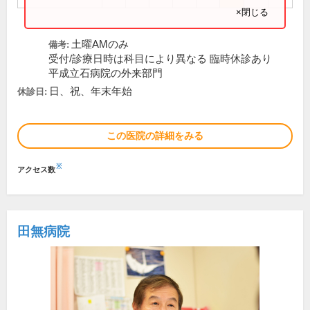
×閉じる
土曜AMのみ
備考:
受付/診療日時は科目により異なる 臨時休診あり
平成立石病院の外来部門
日、祝、年末年始
休診日:
この医院の詳細をみる
※
アクセス数
田無病院