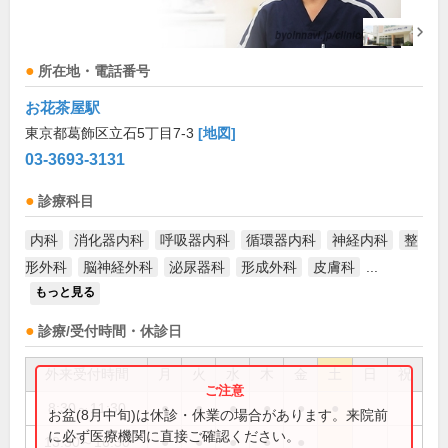
所在地・電話番号
お花茶屋駅
東京都葛飾区立石5丁目7-3
[地図]
03-3693-3131
診療科目
内科
消化器内科
呼吸器内科
循環器内科
神経内科
整
形外科
脳神経外科
泌尿器科
形成外科
皮膚科
...
もっと見る
診療/受付時間・休診日
外来受付時間
月
火
水
木
金
土
日
祝
8:30～11:30
●
●
●
●
●
●
お盆(8月中旬)は休診・休業の場合があります。来院前
に必ず医療機関に直接ご確認ください。
13:30～16:30
●
●
●
●
●