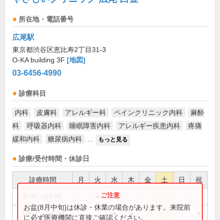
所在地・電話番号
広尾駅
東京都渋谷区恵比寿2丁目31-3
O-KA building 3F
[地図]
03-6456-4990
診療科目
内科
皮膚科
アレルギー科
ペインクリニック内科
麻酔
科
呼吸器内科
睡眠障害内科
アレルギー疾患内科
疼痛
緩和内科
糖尿病内科
...
もっと見る
診療/受付時間・休診日
診療時間
月
火
水
木
金
土
日
祝
9:00～12:00
●
お盆(8月中旬)は休診・休業の場合があります。来院前
10:00～14:00
●
●
●
に必ず医療機関に直接ご確認ください。