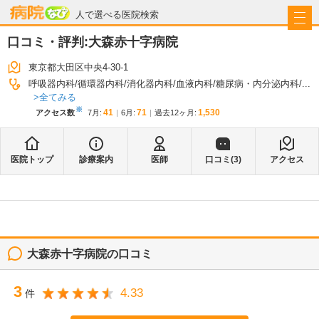
病院なび
人で選べる医院検索
口コミ・評判:
大森赤十字病院
東京都大田区中央4-30-1
呼吸器内科
循環器内科
消化器内科
血液内科
糖尿病・内分泌内科
...
全てみる
※
41
71
1,530
アクセス数
7月
:
6月
:
過去12ヶ月:
医院トップ
診療案内
医師
口コミ(
3
)
アクセス
大森赤十字病院
の口コミ
3
4.33
件