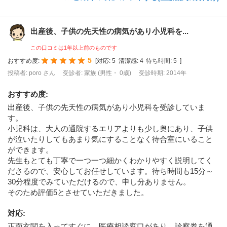
出産後、子供の先天性の病気があり小児科を...
この口コミは1年以上前のものです
5
おすすめ度:
[
対応:
5
清潔感:
4
待ち時間:
5
]
投稿者: poro さん
受診者: 家族 (男性・ 0歳)
受診時期: 2014年
おすすめ度
:
出産後、子供の先天性の病気があり小児科を受診していま
す。
小児科は、大人の通院するエリアよりも少し奥にあり、子供
が泣いたりしてもあまり気にすることなく待合室にいること
ができます。
先生もとても丁寧で一つ一つ細かくわかりやすく説明してく
ださるので、安心してお任せしています。待ち時間も15分～
30分程度でみていただけるので、申し分ありません。
そのため評価5とさせていただきました。
対応
:
正面玄関を入ってすぐに、医療相談窓口があり、診察券を通