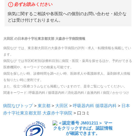
必ずお読みください
病気に関するご相談や各医院への個別のお問い合わせ・紹介な
どは受け付けておりません。
大田区
の
日本赤十字社東京都支部 大森赤十字病院
情報
病院なび では、
東京都
大田区
の
大森赤十字病院
の
評判・求人・転職
情報を掲載してい
ます。
病院なび では市区町村別/診療科目別に病院・医院・薬局を探せるほか、予約ができる
医療機関や、キーワードでの検索も可能です。
病院を探したい時、診療時間を調べたい時、医師求人や看護師求人、薬剤師求人情報
を知りたい時に便利です。
また、役立つ医療コラムなども掲載していますので、是非ご覧になってください。
関連キーワード:
呼吸器内科 / 循環器内科 / 消化器内科 / 血液内科 / 病院 / かかりつけ
病院なびトップ
>
東京都
>
大田区
>
呼吸器内科
循環器内科
>
日本
赤十字社東京都支部 大森赤十字病院
>
口コミ