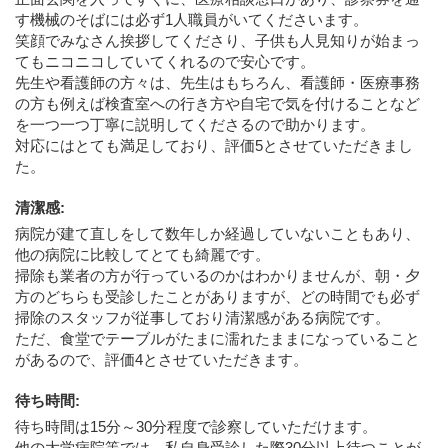
す機械のそばには必ず1人職員がいてくださいます。
笑顔でみなさん挨拶してくださり、子供も人見知りが始まっ
てもニコニコしていてくれるので安心です。
先生や看護師の方々は、先生はもちろん、看護師・医療事務
の方も例えば検査室への行き方や自宅で気を付けることなど
を一つ一つ丁寧に説明してくださるので助かります。
対応にはとても満足しており、評価5とさせていただきまし
た。
清潔感
:
病院が建て直しをして数年しか経過していないこともあり、
他の病院に比較してとても綺麗です。
掃除も業者の方が行っているのかはわかりませんが、朝・夕
方のどちらも受診したことがありますが、どの時間でも必ず
掃除のスタッフが従事しており清潔感がある病院です。
ただ、食堂でテーブルがたまに濡れたままになっていること
があるので、評価4とさせていただきます。
待ち時間
:
待ち時間は15分～30分程度で診察していただけます。
他の大学病院等では、私自身受診した際30分以上待つことが