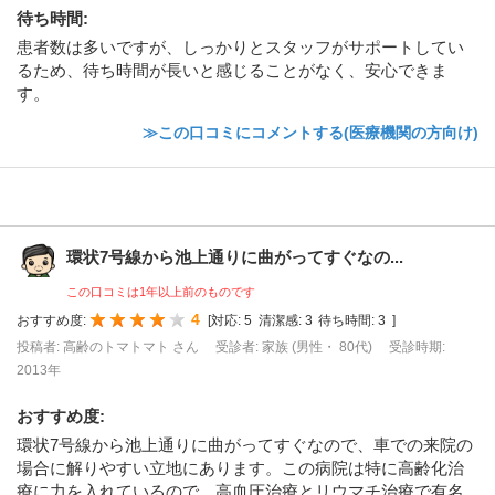
待ち時間
:
患者数は多いですが、しっかりとスタッフがサポートしてい
るため、待ち時間が長いと感じることがなく、安心できま
す。
≫この口コミにコメントする(医療機関の方向け)
環状7号線から池上通りに曲がってすぐなの...
この口コミは1年以上前のものです
4
おすすめ度:
[
対応:
5
清潔感:
3
待ち時間:
3
]
投稿者: 高齢のトマトマト さん
受診者: 家族 (男性・ 80代)
受診時期:
2013年
おすすめ度
:
環状7号線から池上通りに曲がってすぐなので、車での来院の
場合に解りやすい立地にあります。この病院は特に高齢化治
療に力を入れているので、高血圧治療とリウマチ治療で有名