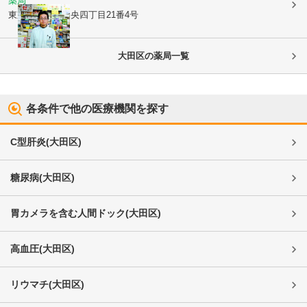
薬局
東京都大田区
中央四丁目21番4号
大田区
の薬局一覧
各条件で他の医療機関を探す
C型肝炎
(
大田区
)
糖尿病
(
大田区
)
胃カメラを含む人間ドック
(
大田区
)
高血圧
(
大田区
)
リウマチ
(
大田区
)