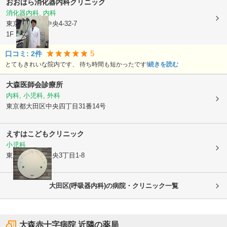
おおはら消化器内科クリニック
消化器内科, 内科
東京都大田区
中央4-32-7
1F
5
口コミ:
2
件
とてもきれいな院内です、 待ち時間も短かったです!
続きを読む
大森医師会診療所
内科, 小児科, 外科
東京都大田区
中央四丁目31番14号
えすはこどもクリニック
小児科
東京都大田区
中央3丁目1-8
大田区(呼吸器内科)の病院・クリニック一覧
大森赤十字病院
近隣の薬局