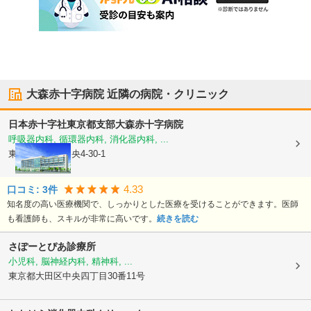
大森赤十字病院
近隣の病院・クリニック
日本赤十字社東京都支部
大森赤十字病院
呼吸器内科, 循環器内科, 消化器内科, ...
東京都大田区
中央4-30-1
4.33
口コミ:
3
件
知名度の高い医療機関で、しっかりとした医療を受けることができます。医師
も看護師も、スキルが非常に高いです。
続きを読む
さぽーとぴあ診療所
小児科, 脳神経内科, 精神科, ...
東京都大田区
中央四丁目30番11号