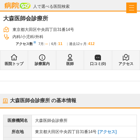
病院なび
人で選べる医院検索
大森医師会診療所
東京都大田区中央四丁目31番14号
内科
小児科
外科
※
--
11
412
アクセス数
7月
:
6月
:
過去12ヶ月:
医院トップ
診療案内
医師
口コミ(
0
)
アクセス
大森医師会診療所
の基本情報
医療機関名
大森医師会診療所
所在地
東京都大田区中央四丁目31番14号
[アクセス]