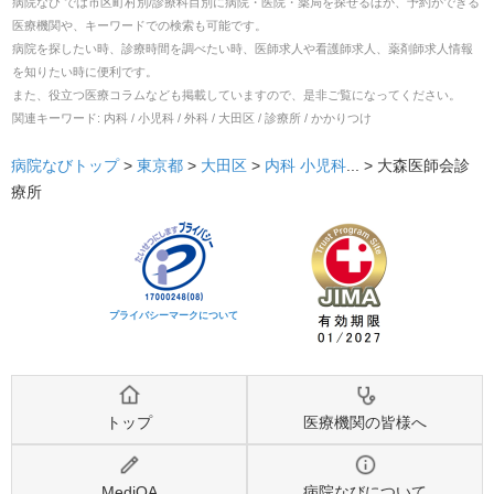
病院なび では市区町村別/診療科目別に病院・医院・薬局を探せるほか、予約ができる
医療機関や、キーワードでの検索も可能です。
病院を探したい時、診療時間を調べたい時、医師求人や看護師求人、薬剤師求人情報
を知りたい時に便利です。
また、役立つ医療コラムなども掲載していますので、是非ご覧になってください。
関連キーワード:
内科 / 小児科 / 外科 / 大田区 / 診療所 / かかりつけ
病院なびトップ
>
東京都
>
大田区
>
内科
小児科
... >
大森医師会診
療所
プライバシーマークについて
トップ
医療機関の皆様へ
MediQA
病院なびについて