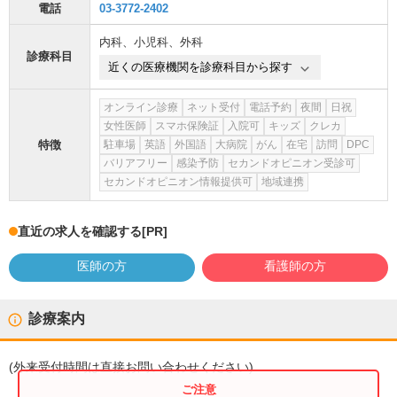
電話
03-3772-2402
内科
、
小児科
、
外科
診療科目
近くの医療機関を診療科目から探す
オンライン診療
ネット受付
電話予約
夜間
日祝
女性医師
スマホ保険証
入院可
キッズ
クレカ
特徴
駐車場
英語
外国語
大病院
がん
在宅
訪問
DPC
バリアフリー
感染予防
セカンドオピニオン受診可
セカンドオピニオン情報提供可
地域連携
直近の求人を確認する
[PR]
医師の方
看護師の方
診療案内
(
外来受付時間
は直接お問い合わせください)