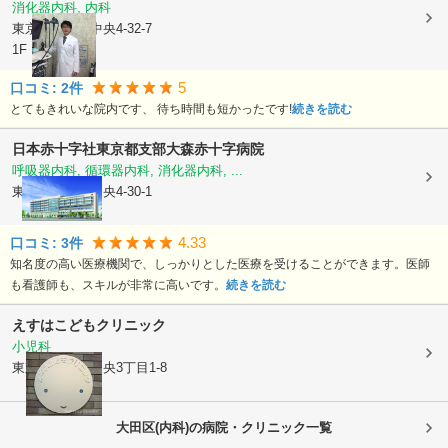
消化器内科, 内科
東京都大田区
中央4-32-7
1F
5
口コミ:
2
件
とてもきれいな院内です、 待ち時間も短かったです!
続きを読む
日本赤十字社東京都支部
大森赤十字病院
呼吸器内科, 循環器内科, 消化器内科, ...
東京都大田区
中央4-30-1
4.33
口コミ:
3
件
知名度の高い医療機関で、しっかりとした医療を受けることができます。医師
も看護師も、スキルが非常に高いです。
続きを読む
えすはこどもクリニック
小児科
東京都大田区
中央3丁目1-8
大田区(内科)の病院・クリニック一覧