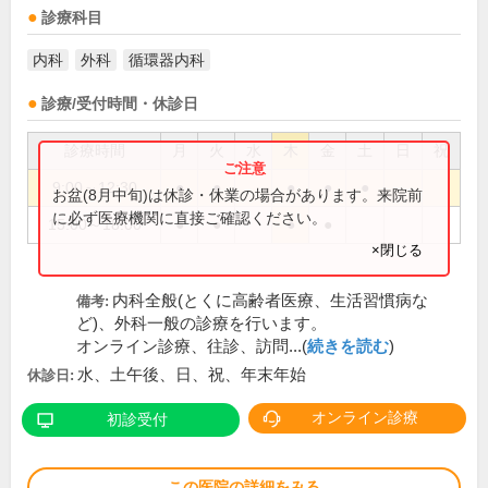
診療科目
内科
外科
循環器内科
診療/受付時間・休診日
診療時間
月
火
水
木
金
土
日
祝
9:00～12:30
●
●
●
●
●
お盆(8月中旬)は休診・休業の場合があります。来院前
に必ず医療機関に直接ご確認ください。
15:00～18:00
●
●
●
●
×閉じる
内科全般(とくに高齢者医療、生活習慣病な
備考:
ど)、外科一般の診療を行います。
オンライン診療、往診、訪問...(
続きを読む
)
水、土午後、日、祝、年末年始
休診日:
オンライン診療
初診受付
この医院の詳細をみる