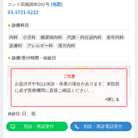
コンド田園調布201号
[地図]
03-3721-5222
診療科目
内科
小児科
糖尿病内科
代謝・内分泌内科
老年内科
皮膚科
アレルギー科
漢方内科
診療/受付時間・休診日
診療時間
月
火
水
木
金
土
日
祝
9:00～12:00
●
●
●
●
●
●
お盆(8月中旬)は休診・休業の場合があります。来院前
に必ず医療機関に直接ご確認ください。
15:30～19:00
●
●
●
●
●
×閉じる
日、祝
休診日:
初診・再診受付
初診・再診電話受付