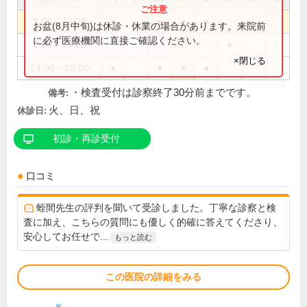
9:00～13:00
●
●
●
●
お盆(8月中旬)は休診・休業の場合があります。来院前
に必ず医療機関に直接ご確認ください。
9:00～14:00
●
×閉じる
14:00～18:00
●
●
●
●
・検査受付は診察終了30分前までです。
備考:
火、日、祝
休診日:
初診・再診受付
口コミ
蛭間先生の評判を聞いて受診しました。丁寧な診察と検
査に加え、こちらの質問にも優しく的確に答えてくださり、
安心してお任せで...
もっと読む
この医院の詳細をみる