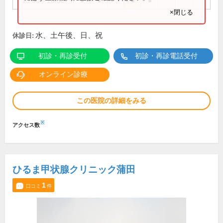
15:30～18:30
●
●
●
●
×閉じる
水、土午後、日、祝
休診日:
初診・再診受付
初診・再診電話受付
オンライン診療
この医院の詳細をみる
※
アクセス数
ひるま甲状腺クリニック蒲田
1
口コミ
件