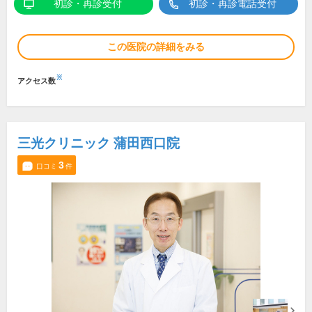
初診・再診受付
初診・再診電話受付
この医院の詳細をみる
※
アクセス数
三光クリニック 蒲田西口院
3
口コミ
件