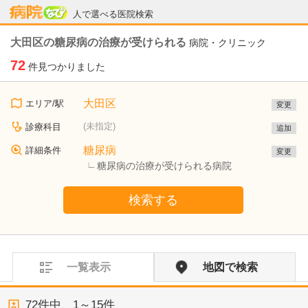
病院なび
人で選べる医院検索
大田区の糖尿病の治療が受けられる
病院・クリニック
72
件見つかりました
大田区
エリア/駅
変更
(未指定)
診療科目
追加
糖尿病
詳細条件
変更
糖尿病の治療が受けられる病院
検索する
一覧表示
地図で検索
72
件中、
1～15件