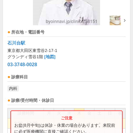
所在地・電話番号
石川台駅
東京都大田区東雪谷2-17-1
グランディ雪谷1階
[地図]
03-3748-0028
診療科目
内科
診療/受付時間・休診日
診療時間
月
火
水
木
金
土
日
祝
9:00～12:30
●
●
●
●
●
お盆(8月中旬)は休診・休業の場合があります。来院前
に必ず医療機関に直接ご確認ください。