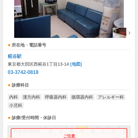
所在地・電話番号
糀谷駅
東京都大田区西糀谷1丁目13-14
[地図]
03-3742-0818
診療科目
内科
漢方内科
呼吸器内科
循環器内科
アレルギー科
小児科
診療/受付時間・休診日
外来受付時間
月
火
水
木
金
土
日
祝