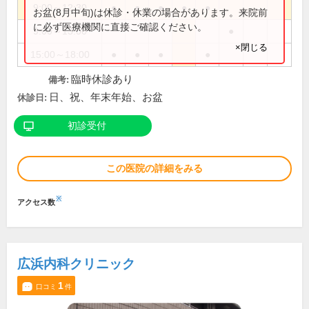
9:00～12:30
●
●
●
●
●
お盆(8月中旬)は休診・休業の場合があります。来院前
に必ず医療機関に直接ご確認ください。
9:00～13:00
●
×閉じる
15:00～18:00
●
●
●
●
臨時休診あり
備考:
日、祝、年末年始、お盆
休診日:
初診受付
この医院の詳細をみる
※
アクセス数
広浜内科クリニック
1
口コミ
件