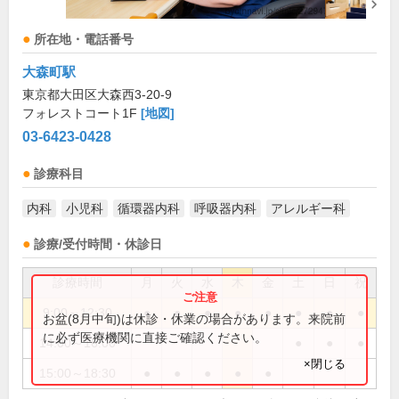
所在地・電話番号
大森町駅
東京都大田区大森西3-20-9
フォレストコート1F
[地図]
03-6423-0428
診療科目
内科
小児科
循環器内科
呼吸器内科
アレルギー科
診療/受付時間・休診日
診療時間
月
火
水
木
金
土
日
祝
9:00～12:30
●
●
●
●
●
●
●
●
お盆(8月中旬)は休診・休業の場合があります。来院前
に必ず医療機関に直接ご確認ください。
14:00～16:00
●
●
●
×閉じる
15:00～18:30
●
●
●
●
●