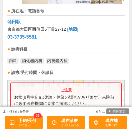
所在地・電話番号
蒲田駅
東京都大田区西蒲田5丁目27-12
[地図]
03-3735-5581
診療科目
内科
消化器内科
内視鏡内科
診療/受付時間・休診日
診療時間
月
火
水
木
金
土
日
祝
10:00～12:30
●
●
●
●
●
お盆(8月中旬)は休診・休業の場合があります。来院前
に必ず医療機関に直接ご確認ください。
16:00～18:30
●
●
●
●
条件変更
×閉じる
38
予約/受付
現在診療
現在地
【受付時間】
備考: