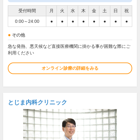
受付時間
月
火
水
木
金
土
日
祝
0:00～24:00
●
●
●
●
●
●
●
●
その他
急な発熱、悪天候など直接医療機関に掛かる事が困難な際にご
利用ください
オンライン診療の詳細をみる
とじま内科クリニック