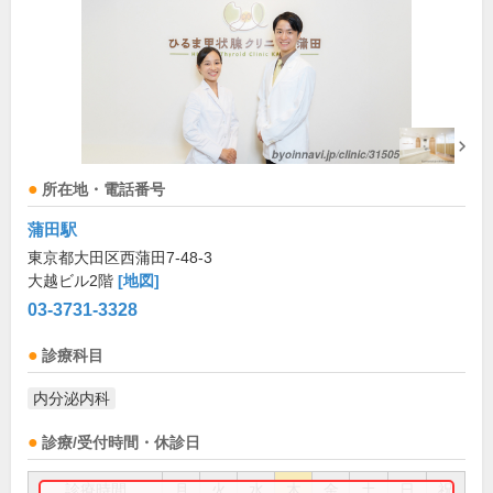
所在地・電話番号
蒲田駅
東京都大田区西蒲田7-48-3
大越ビル2階
[地図]
03-3731-3328
診療科目
内分泌内科
診療/受付時間・休診日
診療時間
月
火
水
木
金
土
日
祝