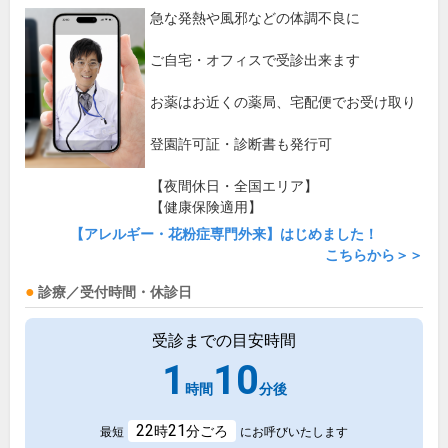
急な発熱や風邪などの体調不良に
ご自宅・オフィスで受診出来ます
お薬はお近くの薬局、宅配便でお受け取り
登園許可証・診断書も発行可
【夜間休日・全国エリア】
【健康保険適用】
【アレルギー・花粉症専門外来】はじめました！
こちらから＞＞
診療／受付時間・休診日
受診までの目安時間
1
10
時間
分後
22
21
時
分ごろ
最短
にお呼びいたします