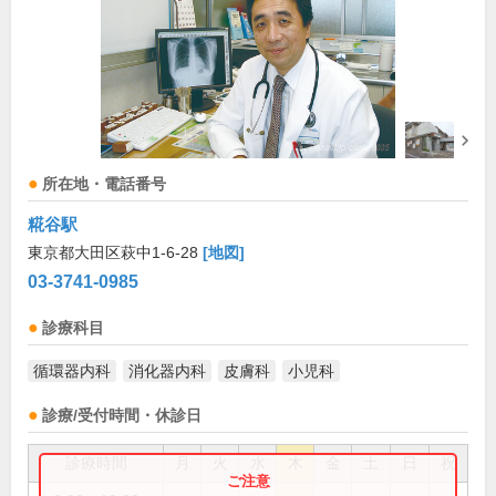
所在地・電話番号
糀谷駅
東京都大田区萩中1-6-28
[地図]
03-3741-0985
診療科目
循環器内科
消化器内科
皮膚科
小児科
診療/受付時間・休診日
診療時間
月
火
水
木
金
土
日
祝