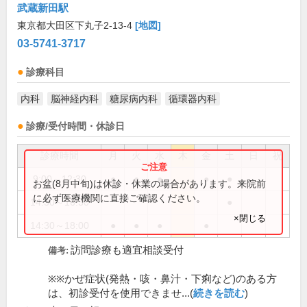
武蔵新田駅
東京都大田区下丸子2-13-4
[地図]
03-5741-3717
診療科目
内科
脳神経内科
糖尿病内科
循環器内科
診療/受付時間・休診日
診療時間
月
火
水
木
金
土
日
祝
9:00～12:30
●
●
●
●
●
お盆(8月中旬)は休診・休業の場合があります。来院前
に必ず医療機関に直接ご確認ください。
14:30～16:30
●
×閉じる
14:30～18:00
●
●
●
●
訪問診療も適宜相談受付
備考:
※※かぜ症状(発熱・咳・鼻汁・下痢など)のある方
は、初診受付を使用できませ...(
続きを読む
)