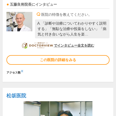
五藤良将
院長
にインタビュー
医院の特徴を教えてください。
「診断や治療についてわかりやすく説明
する」「無駄な治療や投薬をしない」「病
気と付き合いながら人生を楽…
DOCTORVIEW
でインタビュー全文を読む
この医院の詳細をみる
※
アクセス数
松坂医院