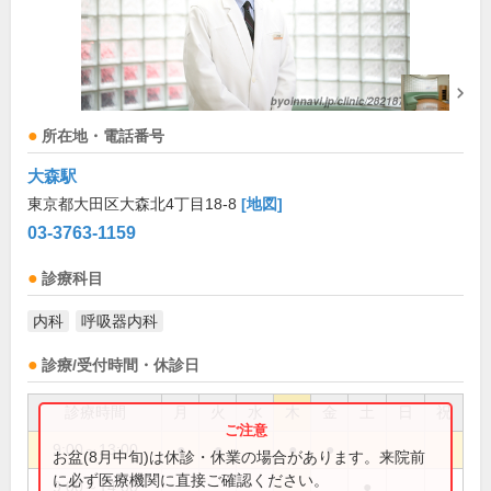
所在地・電話番号
大森駅
東京都大田区大森北4丁目18-8
[地図]
03-3763-1159
診療科目
内科
呼吸器内科
診療/受付時間・休診日
診療時間
月
火
水
木
金
土
日
祝
9:00～13:00
●
●
●
●
お盆(8月中旬)は休診・休業の場合があります。来院前
に必ず医療機関に直接ご確認ください。
9:00～14:00
●