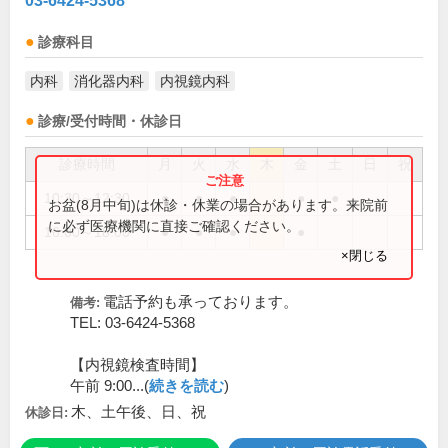
03-6424-5368
診療科目
内科
消化器内科
内視鏡内科
診療/受付時間・休診日
診療時間
月
火
水
木
金
土
日
祝
10:30～12:30
●
●
●
●
●
お盆(8月中旬)は休診・休業の場合があります。来院前
に必ず医療機関に直接ご確認ください。
16:00～18:00
●
●
●
●
×閉じる
電話予約も承っております。
備考:
TEL: 03-6424-5368
【内視鏡検査時間】
午前 9:00...(
続きを読む
)
木、土午後、日、祝
休診日: