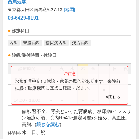
西馬込駅
東京都大田区南馬込5-27-13
[地図]
03-6429-8191
診療科目
内科
腎臓内科
糖尿病内科
漢方内科
診療/受付時間・休診日
診療時間
月
火
水
木
金
土
日
祝
8:45～12:00
●
●
●
●
お盆(8月中旬)は休診・休業の場合があります。来院前
に必ず医療機関に直接ご確認ください。
8:45～13:00
●
×閉じる
14:00～18:00
●
●
●
●
腎不全、腎炎といった腎臓病、糖尿病(インスリ
備考:
ン治療可能、院内HbA1c測定可能)を始め、高血圧、
高脂...(
続きを読む
)
水、日、祝
休診日: