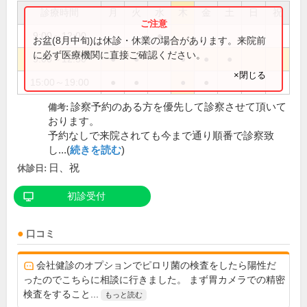
診療時間
月
火
水
木
金
土
日
祝
9:00～12:00
●
お盆(8月中旬)は休診・休業の場合があります。来院前
に必ず医療機関に直接ご確認ください。
9:00～12:30
●
●
●
●
●
×閉じる
15:00～19:00
●
●
●
●
診察予約のある方を優先して診察させて頂いて
備考:
おります。
予約なしで来院されても今まで通り順番で診察致
し...(
続きを読む
)
日、祝
休診日:
初診受付
口コミ
会社健診のオプションでピロリ菌の検査をしたら陽性だ
ったのでこちらに相談に行きました。 まず胃カメラでの精密
検査をすること...
もっと読む