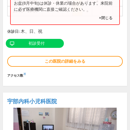
9:00～13:00
●
●
●
●
●
お盆(8月中旬)は休診・休業の場合があります。来院前
に必ず医療機関に直接ご確認ください。
16:00～19:00
●
●
●
●
×閉じる
木、日、祝
休診日:
初診受付
この医院の詳細をみる
※
アクセス数
宇部内科小児科医院