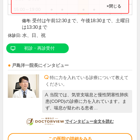
×閉じる
15:00～19:00
●
●
●
●
受付は午前12:30まで、午後18:30まで、土曜日
備考:
は13:30まで
水、日、祝
休診日:
初診・再診受付
戸島洋一
院長
にインタビュー
特に力を入れている診療について教えて
ください。
当院では、気管支喘息と慢性閉塞性肺疾
患(COPD)の診療に力を入れています。ま
ず、喘息が疑われる患者…
DOCTORVIEW
でインタビュー全文を読む
この医院の詳細をみる