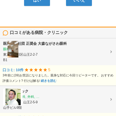
はい
いいえ
口コミがある病院・クリニック
医療法人社団 正奨会
大森ながさわ眼科
眼科
東京都大田区山王2-2-7
B1
5
口コミ: 10件
3年前に(39)お世話になりました。親身な対応に今回リピーターです。 おすすめ
評価コメント? 行けば解る!
続きを読む
栗原クリニック
内科, 消化器科, 外科, ...
東京都大田区山王2-5-9
山手ビル9階