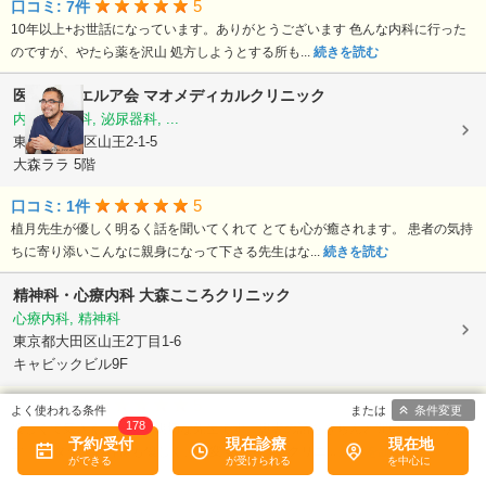
5
口コミ: 7件
10年以上+お世話になっています。ありがとうございます 色んな内科に行った
のですが、やたら薬を沢山 処方しようとする所も...
続きを読む
医療法人 エルア会
マオメディカルクリニック
内科, 皮膚科, 泌尿器科, ...
東京都大田区山王2-1-5
大森ララ 5階
5
口コミ: 1件
植月先生が優しく明るく話を聞いてくれて とても心が癒されます。 患者の気持
ちに寄り添いこんなに親身になって下さる先生はな...
続きを読む
精神科・心療内科 大森こころクリニック
心療内科, 精神科
東京都大田区山王2丁目1-6
キャビックビル9F
5
口コミ: 2件
条件変更
178
優しくて気さく、そして親切な先生です。患者の話をきちんと聞いてくだりま
予約/受付
現在診療
現在地
す。 スタッフの皆様も優しく、大変安心できるクリニ...
続きを読む