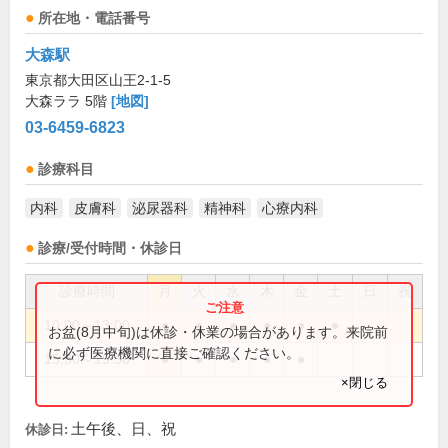
所在地・電話番号
大森駅
東京都大田区山王2-1-5
大森ララ 5階
[地図]
03-6459-6823
診療科目
内科
皮膚科
泌尿器科
精神科
心療内科
診療/受付時間・休診日
診療時間
月
火
水
木
金
土
日
祝
10:00～13:00
●
●
●
●
●
●
お盆(8月中旬)は休診・休業の場合があります。来院前
に必ず医療機関に直接ご確認ください。
15:30～19:30
●
●
●
●
●
×閉じる
土午後、日、祝
休診日: