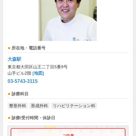
所在地・電話番号
大森駅
東京都大田区山王二丁目5番9号
山手ビル2階
[地図]
03-5743-3115
診療科目
整形外科
形成外科
リハビリテーション科
診療/受付時間・休診日
診療時間
月
火
水
木
金
土
日
祝