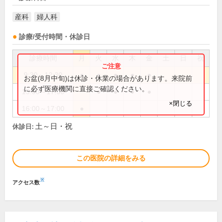
産科
婦人科
診療/受付時間・休診日
診療時間
月
火
水
木
金
土
日
祝
9:30～12:30
●
●
●
●
●
お盆(8月中旬)は休診・休業の場合があります。来院前
に必ず医療機関に直接ご確認ください。
15:00～17:00
●
●
●
●
×閉じる
16:00～17:00
●
土～日・祝
休診日:
この医院の詳細をみる
※
アクセス数