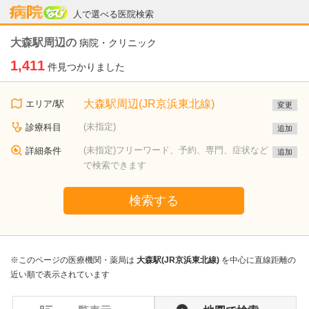
病院なび
人で選べる医院検索
大森駅周辺の
病院・クリニック
1,411
件見つかりました
大森駅周辺(JR京浜東北線)
エリア/駅
変更
(未指定)
診療科目
追加
(未指定)フリーワード、予約、専門、症状など
詳細条件
追加
で検索できます
検索する
※このページの医療機関・薬局は
大森駅(JR京浜東北線)
を中心に直線距離の
近い順で表示されています