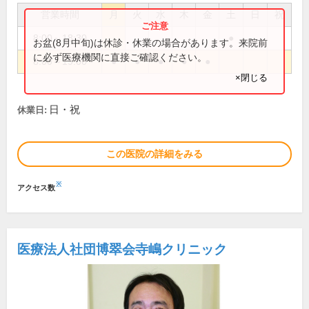
営業時間
月
火
水
木
金
土
日
祝
8:00～18:30
●
お盆(8月中旬)は休診・休業の場合があります。来院前
に必ず医療機関に直接ご確認ください。
8:00～19:00
●
●
●
●
●
×閉じる
日・祝
休業日:
この医院の詳細をみる
※
アクセス数
医療法人社団博翠会寺嶋クリニック