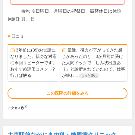
※日曜日、月曜日の祝祭日、振替休日は休診
備考:
月、日
休診日:
口コミ
3年前に(39)お世話に
最近、視力が下がってきた感
なりました。親身な対応
じがあったのと、3か月前に受け
に今回リピーターです。
た人間ドックで「しみ状出血あ
おすすめ評価コメント?
り」と診断されていたので、仕事
行けば解る!
が終わ...
もっと読む
この医院の詳細をみる
※
アクセス数
大森駅前なかじま内科・糖尿病クリニック