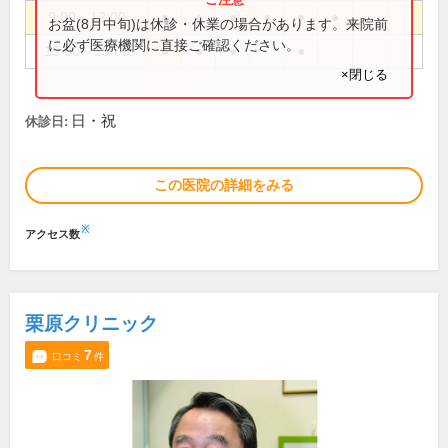
9:00～12:00
●
●
●
●
●
●
お盆(8月中旬)は休診・休業の場合があります。来院前
に必ず医療機関に直接ご確認ください。
15:00～19:00
●
●
●
●
×閉じる
日・祝
休診日:
この医院の詳細をみる
※
アクセス数
栗原クリニック
7
口コミ
件