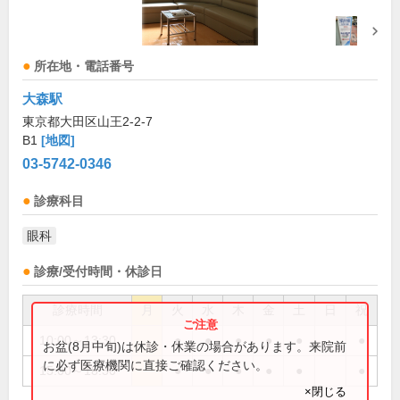
所在地・電話番号
大森駅
東京都大田区山王2-2-7
B1
[地図]
03-5742-0346
診療科目
眼科
診療/受付時間・休診日
診療時間
月
火
水
木
金
土
日
祝
10:00～13:30
●
●
●
●
●
●
お盆(8月中旬)は休診・休業の場合があります。来院前
に必ず医療機関に直接ご確認ください。
15:00～18:30
●
●
●
●
●
●
×閉じる