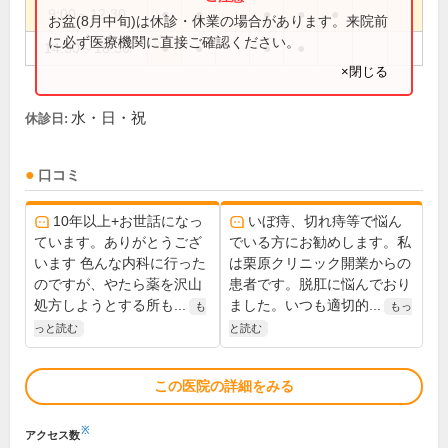
9:00～12:30
●
●
●
●
●
お盆(8月中旬)は休診・休業の場合があります。来院前
に必ず医療機関に直接ご確認ください。
14:30～18:30
●
●
●
●
×閉じる
水・日・祝
休診日:
口コミ
10年以上+お世話になっ
いぼ痔、切れ痔等で悩ん
ています。ありがとうござ
でいる方にお勧めします。私
います 色んな内科に行った
は栗原クリニック開業からの
のですが、やたら薬を沢山
患者です。脱肛に悩んでおり
処方しようとする所も...
ました。いつも適切的...
も
もっ
っと読む
と読む
この医院の詳細をみる
※
アクセス数