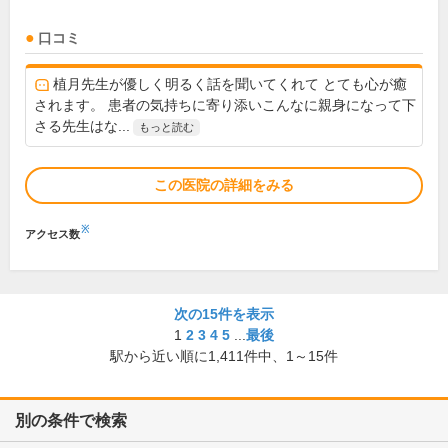
口コミ
植月先生が優しく明るく話を聞いてくれて とても心が癒
されます。 患者の気持ちに寄り添いこんなに親身になって下
さる先生はな...
もっと読む
この医院の詳細をみる
※
アクセス数
次の15件を表示
1
2
3
4
5
...
最後
駅から近い順に
1,411
件中、
1～15件
別の条件で検索