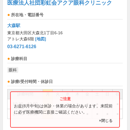
医療法人社団彩虹会アクア眼科クリニック
所在地・電話番号
大森駅
東京都大田区大森北1丁目6-16
アトレ大森6階
[地図]
03-6271-6126
診療科目
眼科
診療/受付時間・休診日
診療時間
月
火
水
木
金
土
日
祝
10:30～13:00
●
●
●
●
●
●
●
お盆(8月中旬)は休診・休業の場合があります。来院前
に必ず医療機関に直接ご確認ください。
14:00～18:30
●
●
●
●
●
●
●
×閉じる