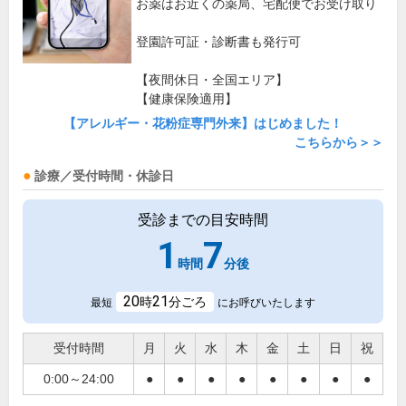
お薬はお近くの薬局、宅配便でお受け取り
登園許可証・診断書も発行可
【夜間休日・全国エリア】
【健康保険適用】
【アレルギー・花粉症専門外来】はじめました！
こちらから＞＞
診療／受付時間・休診日
受診までの目安時間
1
7
時間
分後
20
21
時
分ごろ
最短
にお呼びいたします
受付時間
月
火
水
木
金
土
日
祝
0:00～24:00
●
●
●
●
●
●
●
●