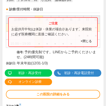
診療/受付時間・休診日
診療時間
月
火
水
木
金
土
日
祝
9:30～13:00
●
●
●
●
●
●
●
●
お盆(8月中旬)は休診・休業の場合があります。来院前
に必ず医療機関に直接ご確認ください。
14:30～17:15
●
●
●
×閉じる
15:00～19:00
●
●
●
●
●
予約優先制です。LINEからご予約くださいま
備考:
せ。(24時間可能)
年末年始(12/31-1/3)
休診日:
初診・再診受付
初診・再診電話受付
オンライン診療
この医院の詳細をみる
※
アクセス数