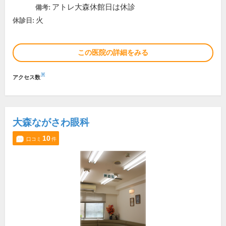
アトレ大森休館日は休診
備考:
火
休診日:
この医院の詳細をみる
※
アクセス数
大森ながさわ眼科
10
口コミ
件