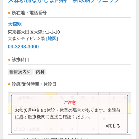
所在地・電話番号
大森駅
東京都大田区大森北1-1-10
大森シティビル2階
[地図]
03-3298-3000
診療科目
糖尿病内科
内科
診療/受付時間・休診日
診療時間
月
火
水
木
金
土
日
祝
9:00～13:00
●
●
●
●
お盆(8月中旬)は休診・休業の場合があります。来院前
に必ず医療機関に直接ご確認ください。
9:00～14:00
●
×閉じる
15:00～18:00
●
●
●
●