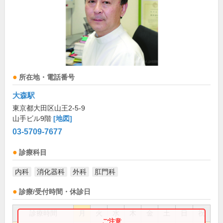
所在地・電話番号
大森駅
東京都大田区山王2-5-9
山手ビル9階
[地図]
03-5709-7677
診療科目
内科
消化器科
外科
肛門科
診療/受付時間・休診日
診療時間
月
火
水
木
金
土
日
祝