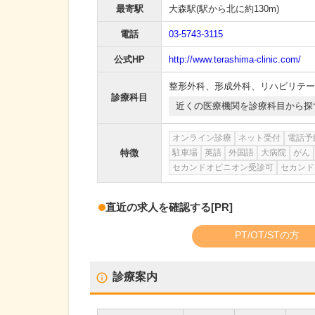
最寄駅
大森駅
(駅から
北に約130m
)
電話
03-5743-3115
公式HP
http://www.terashima-clinic.com/
整形外科
、
形成外科
、
リハビリテー
診療科目
近くの医療機関を診療科目から探
オンライン診療
ネット受付
電話予
特徴
駐車場
英語
外国語
大病院
がん
セカンドオピニオン受診可
セカンド
直近の求人を確認する
[PR]
PT/OT/STの方
診療案内