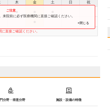
水
木
金
土
日
祝
●
●
●
●
す。来院前に必ず医療機関に直接ご確認ください。
●
●
×閉じる
関に直接ご確認ください。
門分野・得意分野
施設・設備の特徴