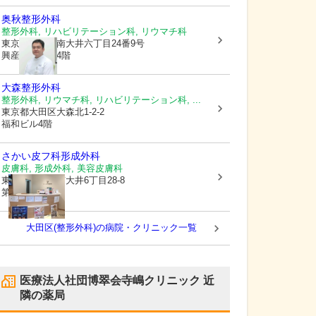
奥秋整形外科
整形外科, リハビリテーション科, リウマチ科
東京都品川区
南大井六丁目24番9号
興産大森ビル4階
大森整形外科
整形外科, リウマチ科, リハビリテーション科, ...
東京都大田区
大森北1-2-2
福和ビル4階
さかい皮フ科形成外科
皮膚科, 形成外科, 美容皮膚科
東京都品川区
南大井6丁目28-8
第25東ビル5階
大田区(整形外科)の病院・クリニック一覧
医療法人社団博翠会寺嶋クリニック
近
隣の薬局