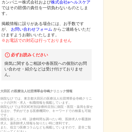
カンパニー株式会社および
株式会社eヘルスケア
ではその賠償の責任を一切負わないものとしま
す。
掲載情報に誤りがある場合には、お手数です
が、
お問い合わせフォーム
からご連絡をいただ
けますようお願いいたします。
※お電話での対応は行っておりません
必ずお読みください
病気に関するご相談や各医院への個別のお問
い合わせ・紹介などは受け付けておりませ
ん。
大田区
の
医療法人社団博翠会寺嶋クリニック
情報
病院なび では、
東京都
大田区
の
医療法人社団博翠会寺嶋クリニ
ック
の
評判・求人・転職
情報を掲載しています。
病院なび では市区町村別/診療科目別に病院・医院・薬局を探せ
るほか、予約ができる医療機関や、キーワードでの検索も可能
です。
病院を探したい時、診療時間を調べたい時、医師求人や看護師
求人、薬剤師求人情報を知りたい時に便利です。
また、役立つ医療コラムなども掲載していますので、是非ご覧
になってください。