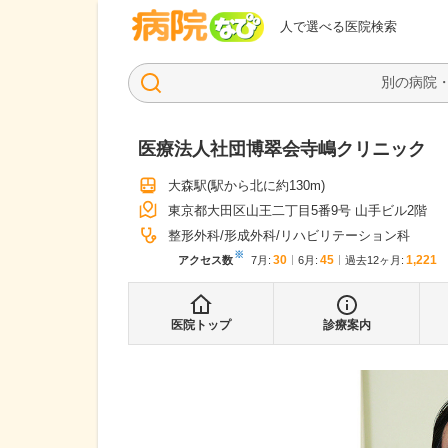
病院なび
人で選べる医院検索
医療法人社団博翠会寺嶋クリニック
大森駅
(駅から
北に約130m
)
東京都大田区山王二丁目5番9号 山手ビル2階
整形外科
形成外科
リハビリテーション科
※
30
45
1,221
アクセス数
7月
:
6月
:
過去12ヶ月:
医院トップ
診療案内