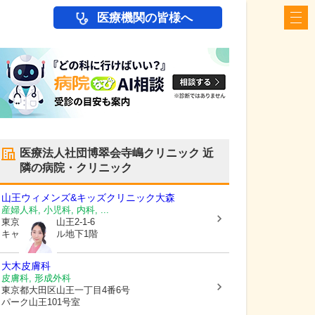
医療機関の皆様へ
医療法人社団博翠会寺嶋クリニック
近
隣の病院・クリニック
山王ウィメンズ&キッズクリニック大森
産婦人科, 小児科, 内科, ...
東京都大田区
山王2-1-6
キャビックビル地下1階
大木皮膚科
皮膚科, 形成外科
東京都大田区
山王一丁目4番6号
パーク山王101号室