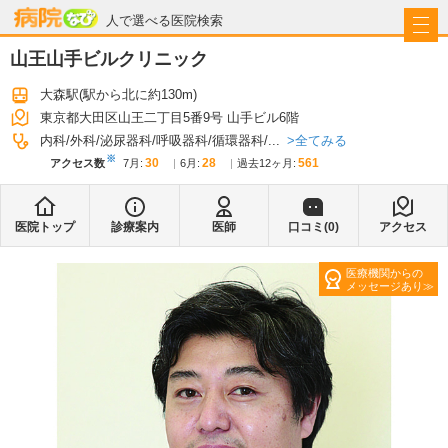
病院なび
人で選べる医院検索
山王山手ビルクリニック
大森駅
(駅から
北に約130m
)
東京都大田区山王二丁目5番9号 山手ビル6階
全てみる
内科
外科
泌尿器科
呼吸器科
循環器科
...
※
30
28
561
アクセス数
7月
:
6月
:
過去12ヶ月:
医院トップ
診療案内
医師
口コミ(
0
)
アクセス
医療機関からの
メッセージあり