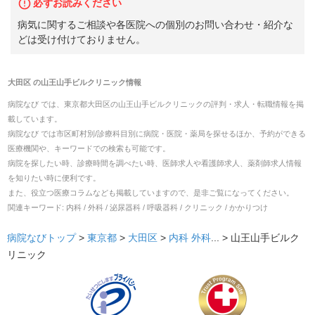
必ずお読みください
病気に関するご相談や各医院への個別のお問い合わせ・紹介な
どは受け付けておりません。
大田区
の
山王山手ビルクリニック
情報
病院なび では、
東京都
大田区
の
山王山手ビルクリニック
の
評判・求人・転職
情報を掲
載しています。
病院なび では市区町村別/診療科目別に病院・医院・薬局を探せるほか、予約ができる
医療機関や、キーワードでの検索も可能です。
病院を探したい時、診療時間を調べたい時、医師求人や看護師求人、薬剤師求人情報
を知りたい時に便利です。
また、役立つ医療コラムなども掲載していますので、是非ご覧になってください。
関連キーワード:
内科 / 外科 / 泌尿器科 / 呼吸器科 / クリニック / かかりつけ
病院なびトップ
>
東京都
>
大田区
>
内科
外科
... >
山王山手ビルク
リニック