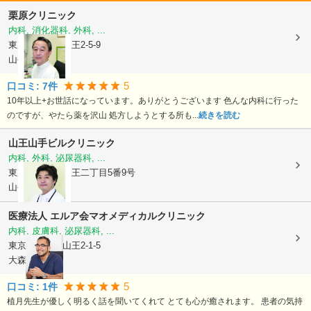
栗原クリニック
内科, 消化器科, 外科, ...
東京都大田区
山王2-5-9
山手ビル9階
5
口コミ:
7
件
10年以上+お世話になっています。ありがとうございます 色んな内科に行った
のですが、やたら薬を沢山 処方しようとする所も...
続きを読む
山王山手ビルクリニック
内科, 外科, 泌尿器科, ...
東京都大田区
山王二丁目5番9号
山手ビル6階
医療法人 エルア会
マオメディカルクリニック
内科, 皮膚科, 泌尿器科, ...
東京都大田区
山王2-1-5
大森ララ 5階
5
口コミ:
1
件
植月先生が優しく明るく話を聞いてくれて とても心が癒されます。 患者の気持