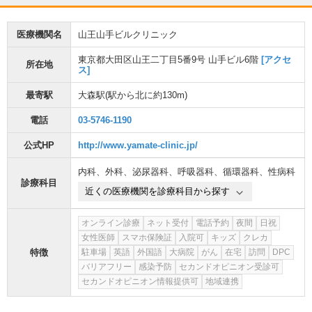
医療機関名
山王山手ビルクリニック
東京都大田区山王二丁目5番9号 山手ビル6階
[アクセ
所在地
ス]
最寄駅
大森駅
(駅から
北に約130m
)
電話
03-5746-1190
公式HP
http://www.yamate-clinic.jp/
内科
、
外科
、
泌尿器科
、
呼吸器科
、
循環器科
、
性病科
診療科目
近くの医療機関を診療科目から探す
オンライン診療
ネット受付
電話予約
夜間
日祝
女性医師
スマホ保険証
入院可
キッズ
クレカ
特徴
駐車場
英語
外国語
大病院
がん
在宅
訪問
DPC
バリアフリー
感染予防
セカンドオピニオン受診可
セカンドオピニオン情報提供可
地域連携