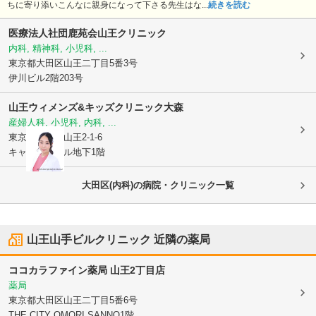
ちに寄り添いこんなに親身になって下さる先生はな...
続きを読む
医療法人社団鹿苑会山王クリニック
内科, 精神科, 小児科, ...
東京都大田区
山王二丁目5番3号
伊川ビル2階203号
山王ウィメンズ&キッズクリニック大森
産婦人科, 小児科, 内科, ...
東京都大田区
山王2-1-6
キャビックビル地下1階
大田区(内科)の病院・クリニック一覧
山王山手ビルクリニック
近隣の薬局
ココカラファイン薬局 山王2丁目店
薬局
東京都大田区
山王二丁目5番6号
THE CITY OMORI SANNO1階