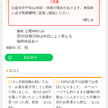
8:30～12:00
●
●
●
●
●
●
お盆(8月中旬)は休診・休業の場合があります。来院前
に必ず医療機関に直接ご確認ください。
14:30～18:00
●
●
●
●
●
×閉じる
土曜AMのみ
備考:
受付/診療日時は科目により異なる
臨時休診あり
日、祝
休診日:
初診受付
口コミ
2ヶ月程頭痛が続いてお
10代の息子の診察でお世
り、お薬を処方頂こうと初め
話になりました。 ホームペ
て伺いました。 念のためCT
ージでも判りますが建物の外
を撮って頂いたところ血腫が
観はこじんまりとした印象の
見つかった為、総合...
街のお医者さん的な...
もっと
もっと
読む
読む