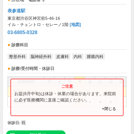
表参道駅
東京都渋谷区神宮前5-46-16
イル・チェントロ・セレーノ1階
[地図]
03-6805-0328
診療科目
整形外科
脳神経外科
皮膚科
内科
腫瘍内科
診療/受付時間・休診日
診療時間
月
火
水
木
金
土
日
祝
9:00～12:00
●
お盆(8月中旬)は休診・休業の場合があります。来院前
に必ず医療機関に直接ご確認ください。
10:00～19:00
●
●
●
●
●
●
×閉じる
祝
休診日: