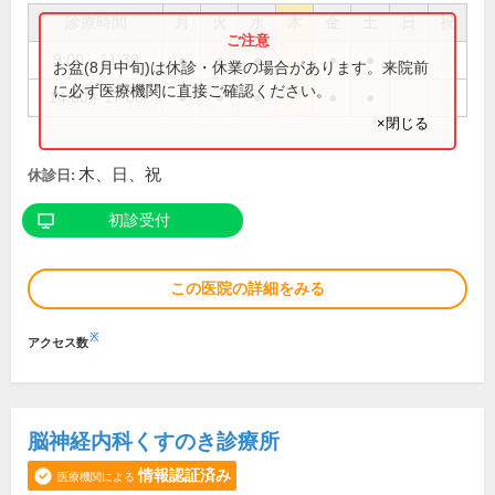
診療時間
月
火
水
木
金
土
日
祝
9:00～11:30
●
●
●
●
●
お盆(8月中旬)は休診・休業の場合があります。来院前
に必ず医療機関に直接ご確認ください。
14:00～17:00
●
●
●
●
●
×閉じる
木、日、祝
休診日:
初診受付
この医院の詳細をみる
※
アクセス数
脳神経内科くすのき診療所
情報認証済み
医療機関による