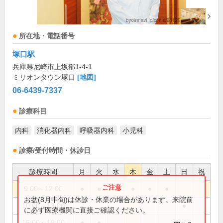
所在地・電話番号
塚口駅
兵庫県尼崎市上坂部1-4-1
ミリオンタウン塚口
[地図]
06-6439-7337
診療科目
内科
消化器内科
呼吸器内科
小児科
診療/受付時間・休診日
診療時間
月
火
水
木
金
土
日
祝
9:00～12:00
●
●
●
●
●
お盆(8月中旬)は休診・休業の場合があります。来院前
10:00～13:00
●
に必ず医療機関に直接ご確認ください。
16:00～19:00
●
●