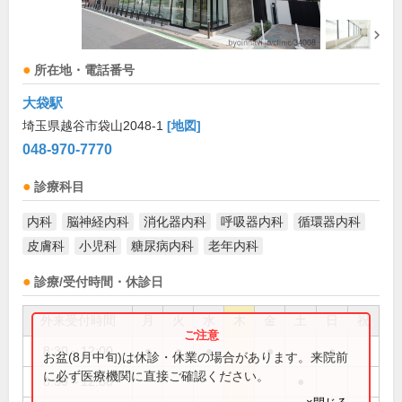
所在地・電話番号
大袋駅
埼玉県越谷市袋山2048-1
[地図]
048-970-7770
診療科目
内科
脳神経内科
消化器内科
呼吸器内科
循環器内科
皮膚科
小児科
糖尿病内科
老年内科
診療/受付時間・休診日
外来受付時間
月
火
水
木
金
土
日
祝
8:30～12:00
●
●
●
●
●
お盆(8月中旬)は休診・休業の場合があります。来院前
に必ず医療機関に直接ご確認ください。
8:30～12:30
●