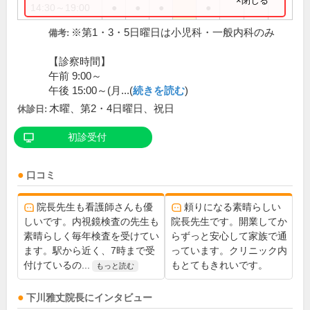
×閉じる
14:30～19:00
●
●
●
●
※第1・3・5日曜日は小児科・一般内科のみ
備考:
【診察時間】
午前 9:00～
午後 15:00～(月...(
続きを読む
)
木曜、第2・4日曜日、祝日
休診日:
初診受付
口コミ
院長先生も看護師さんも優
頼りになる素晴らしい
しいです。内視鏡検査の先生も
院長先生です。開業してか
素晴らしく毎年検査を受けてい
らずっと安心して家族で通
ます。駅から近く、7時まで受
っています。クリニック内
付けているの...
もとてもきれいです。
もっと読む
下川雅丈
院長
にインタビュー