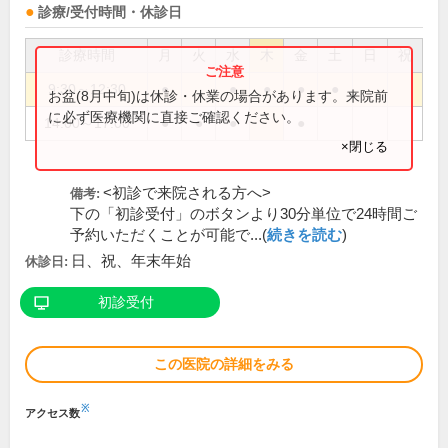
診療/受付時間・休診日
診療時間
月
火
水
木
金
土
日
祝
9:30～12:30
●
●
●
●
●
お盆(8月中旬)は休診・休業の場合があります。来院前
に必ず医療機関に直接ご確認ください。
14:00～17:00
●
●
●
●
×閉じる
<初診で来院される方へ>
備考:
下の「初診受付」のボタンより30分単位で24時間ご
予約いただくことが可能で...(
続きを読む
)
日、祝、年末年始
休診日:
初診受付
この医院の詳細をみる
※
アクセス数