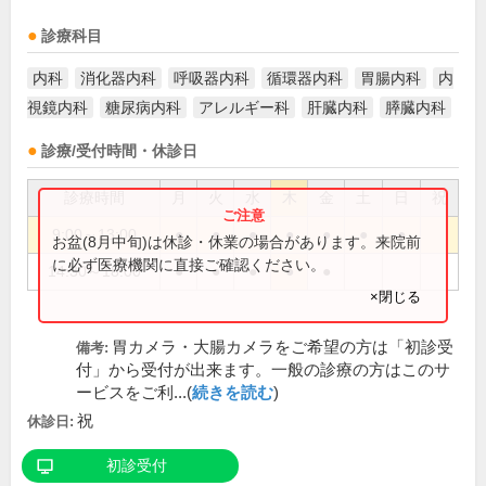
診療科目
内科
消化器内科
呼吸器内科
循環器内科
胃腸内科
内
視鏡内科
糖尿病内科
アレルギー科
肝臓内科
膵臓内科
診療/受付時間・休診日
診療時間
月
火
水
木
金
土
日
祝
9:00～13:00
●
●
●
●
●
●
●
お盆(8月中旬)は休診・休業の場合があります。来院前
に必ず医療機関に直接ご確認ください。
14:30～18:00
●
●
●
●
●
×閉じる
胃カメラ・大腸カメラをご希望の方は「初診受
備考:
付」から受付が出来ます。一般の診療の方はこのサ
ービスをご利...(
続きを読む
)
祝
休診日:
初診受付