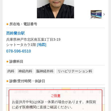
所在地・電話番号
西鈴蘭台駅
兵庫県神戸市北区南五葉1丁目3-19
シャトータカラ1階
[地図]
078-596-6510
診療科目
内科
神経内科
脳神経外科
リハビリテーション科
診療/受付時間・休診日
診療時間
月
火
水
木
金
土
日
祝
9:00～12:30
●
●
●
●
お盆(8月中旬)は休診・休業の場合があります。来院前
に必ず医療機関に直接ご確認ください。
9:00～13:00
●
●