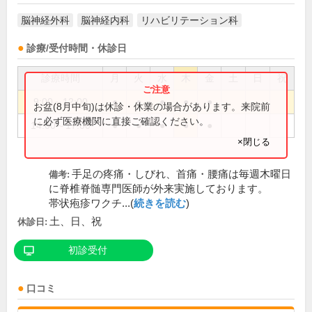
脳神経外科
脳神経内科
リハビリテーション科
診療/受付時間・休診日
診療時間
月
火
水
木
金
土
日
祝
9:00～12:00
●
●
●
●
●
お盆(8月中旬)は休診・休業の場合があります。来院前
に必ず医療機関に直接ご確認ください。
14:00～17:00
●
●
●
●
●
×閉じる
手足の疼痛・しびれ、首痛・腰痛は毎週木曜日
備考:
に脊椎脊髄専門医師が外来実施しております。
帯状疱疹ワクチ...(
続きを読む
)
土、日、祝
休診日:
初診受付
口コミ