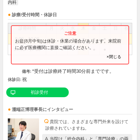
内科
診療/受付時間・休診日
診療時間
月
火
水
木
金
土
日
祝
9:00～12:00
●
●
●
●
●
●
●
お盆(8月中旬)は休診・休業の場合があります。来院前
に必ず医療機関に直接ご確認ください。
14:00～17:00
●
●
●
●
●
●
×閉じる
*受付は診療終了時間30分前までです。
備考:
祝
休診日:
初診受付
瀧端正博
理事長
にインタビュー
貴院では、さまざまな専門外来を設けて
診療されていますね。
当院は「総合内科」と「専門診療」の両