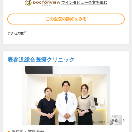
DOCTORVIEW
でインタビュー全文を読む
この医院の詳細をみる
※
アクセス数
表参道総合医療クリニック
所在地・電話番号