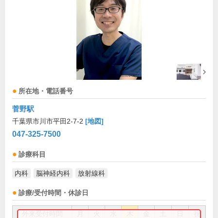
所在地・電話番号
菅野駅
千葉県市川市平田2-7-2
[地図]
047-325-7500
診療科目
内科
脳神経内科
放射線科
診療/受付時間・休診日
外来受付時間
月
火
水
木
金
土
日
祝