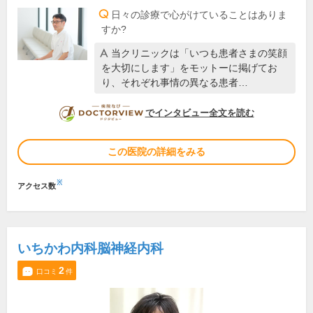
日々の診療で心がけていることはありま
すか?
当クリニックは「いつも患者さまの笑顔
を大切にします」をモットーに掲げてお
り、それぞれ事情の異なる患者…
DOCTORVIEW
でインタビュー全文を読む
この医院の詳細をみる
※
アクセス数
いちかわ内科脳神経内科
2
口コミ
件