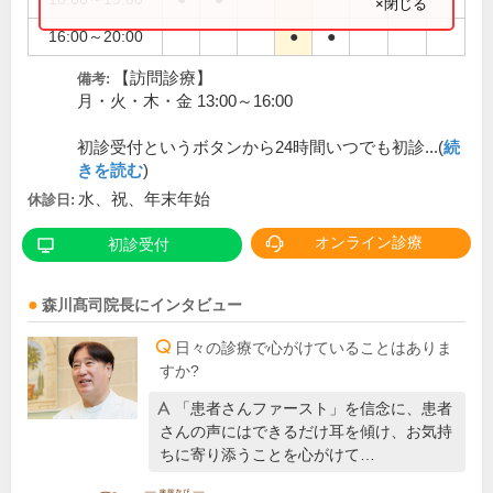
×閉じる
16:00～20:00
●
●
【訪問診療】
備考:
月・火・木・金 13:00～16:00
初診受付というボタンから24時間いつでも初診...(
続
きを読む
)
水、祝、年末年始
休診日:
オンライン診療
初診受付
森川髙司
院長
にインタビュー
日々の診療で心がけていることはありま
すか?
「患者さんファースト」を信念に、患者
さんの声にはできるだけ耳を傾け、お気持
ちに寄り添うことを心がけて…