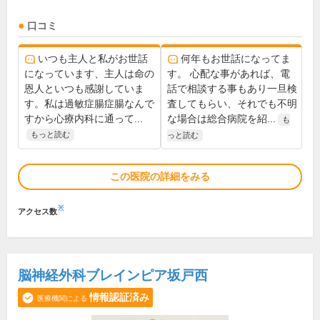
口コミ
いつも主人と私がお世話
何年もお世話になってま
になっています、主人は命の
す。 心配な事があれば、電
恩人といつも感謝していま
話で相談する事もあり一旦検
す。私は過敏症腸症腸なんで
査してもらい、それでも不明
すから心療内科に通って...
な場合は総合病院を紹...
も
もっと読む
っと読む
この医院の詳細をみる
※
アクセス数
脳神経外科ブレインピア坂戸西
情報認証済み
医療機関による