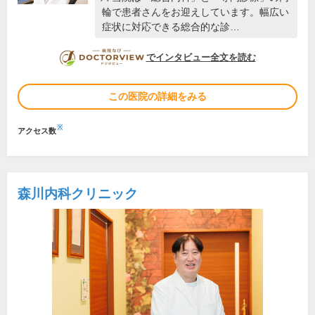
輪で患者さんをお迎えしています。幅広い
症状に対応できる総合的な診…
DOCTORVIEW
でインタビュー全文を読む
この医院の詳細をみる
※
アクセス数
森川内科クリニック