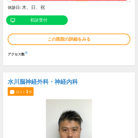
木、日、祝
休診日:
初診受付
この医院の詳細をみる
※
アクセス数
水川脳神経外科・神経内科
1
口コミ
件