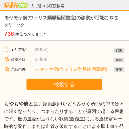
病院なび
人で選べる医院検索
モヤモヤ病(ウィリス動脈輪閉塞症)の診察が可能な
病院・
クリニック
738
件見つかりました
(未指定)
エリア/駅
変更
(未指定)
診療科目
追加
モヤモヤ病(ウィリス動脈輪閉塞症)
詳細条件
変更
検索する
もやもや病とは
、頚動脈(けいどうみゃく)が頭の中で徐々
に細くなったり、つまったりすることが原因で起こる疾患
です。脳の血流が足りない状態(脳虚血)による脳梗塞や一
時的な発作、または血管が破綻することによる脳出血で発