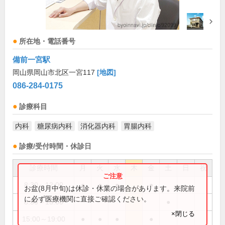
所在地・電話番号
備前一宮駅
岡山県岡山市北区一宮117
[地図]
086-284-0175
診療科目
内科
糖尿病内科
消化器内科
胃腸内科
診療/受付時間・休診日
診療時間
月
火
水
木
金
土
日
祝
8:30～12:00
●
●
●
●
お盆(8月中旬)は休診・休業の場合があります。来院前
に必ず医療機関に直接ご確認ください。
8:30～13:00
●
×閉じる
15:00～19:00
●
●
●
●