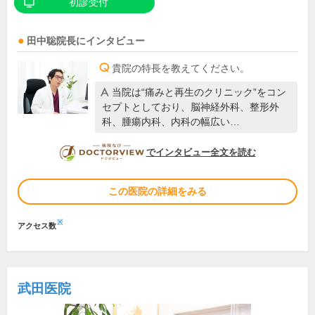
初診受付
田中聡
院長
にインタビュー
貴院の特長を教えてください。
当院は“痛みと再生のクリニック”をコン
セプトとしており、脳神経外科、整形外
科、腫瘍内科、内科の幅広い…
DOCTORVIEW
でインタビュー全文を読む
この医院の詳細をみる
※
アクセス数
武田医院