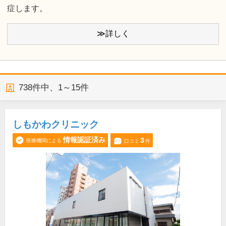
症します。
≫詳しく
738
件中、
1～15件
しもかわクリニック
情報認証済み
3
医療機関による
口コミ
件