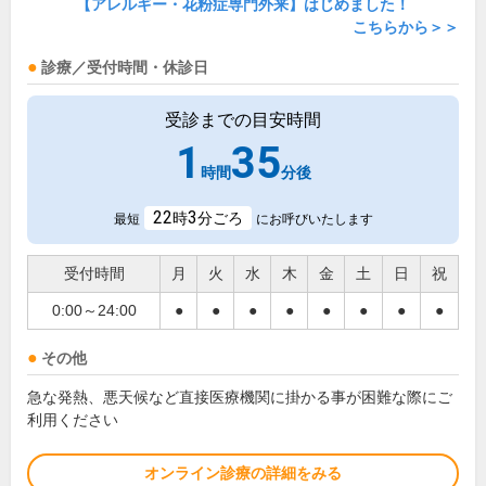
【アレルギー・花粉症専門外来】はじめました！
こちらから＞＞
診療／受付時間・休診日
受診までの目安時間
1
35
時間
分後
22
3
時
分ごろ
最短
にお呼びいたします
受付時間
月
火
水
木
金
土
日
祝
0:00～24:00
●
●
●
●
●
●
●
●
その他
急な発熱、悪天候など直接医療機関に掛かる事が困難な際にご
利用ください
オンライン診療の詳細をみる