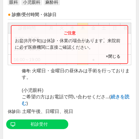
眼科
小児眼科
麻酔科
診療/受付時間・休診日
診療時間
月
火
水
木
金
土
日
祝
9:00～12:00
●
●
●
●
●
●
お盆(8月中旬)は休診・休業の場合があります。来院前
に必ず医療機関に直接ご確認ください。
15:00～18:00
●
●
●
●
×閉じる
16:00～19:00
●
火曜日・金曜日の昼休みは手術を行っておりま
備考:
す。
(小児眼科)
ご希望の方はお電話で問い合わせくださ...(
続きを読
む
)
土曜午後、日曜日、祝日
休診日:
初診受付