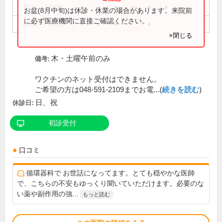
9:00～12:00
●
●
●
●
●
●
お盆(8月中旬)は休診・休業の場合があります。来院前
に必ず医療機関に直接ご確認ください。
15:00～18:00
●
●
●
●
×閉じる
木・土曜午前のみ
備考:
ワクチンのネット受付はできません。
ご希望の方は048-591-2109までお電...(
続きを読む
)
日、祝
休診日:
初診受付
口コミ
循環器科で お世話になってます。とても穏やかな医師
で、こちらの不安もゆっくり聞いていただけます。必要のな
い薬や副作用の強...
もっと読む