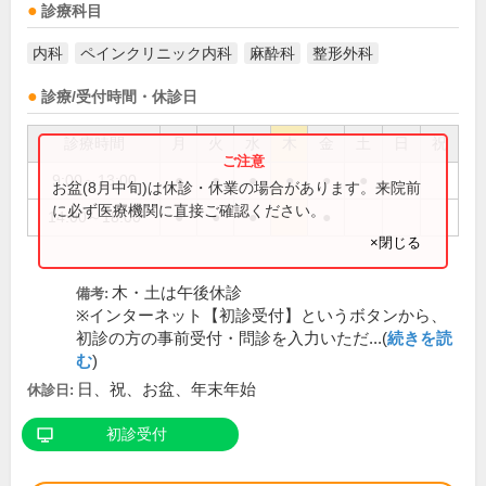
診療科目
内科
ペインクリニック内科
麻酔科
整形外科
診療/受付時間・休診日
診療時間
月
火
水
木
金
土
日
祝
9:00～13:00
●
●
●
●
●
●
お盆(8月中旬)は休診・休業の場合があります。来院前
に必ず医療機関に直接ご確認ください。
14:00～18:00
●
●
●
●
×閉じる
木・土は午後休診
備考:
※インターネット【初診受付】というボタンから、
初診の方の事前受付・問診を入力いただ...(
続きを読
む
)
日、祝、お盆、年末年始
休診日:
初診受付