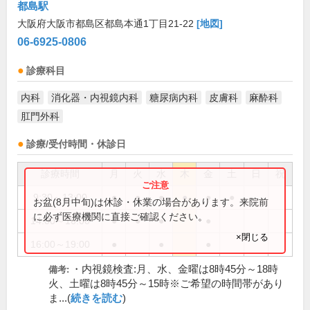
都島駅
大阪府大阪市都島区都島本通1丁目21-22
[地図]
06-6925-0806
診療科目
内科
消化器・内視鏡内科
糖尿病内科
皮膚科
麻酔科
肛門外科
診療/受付時間・休診日
診療時間
月
火
水
木
金
土
日
祝
9:30～13:00
●
●
●
●
●
●
お盆(8月中旬)は休診・休業の場合があります。来院前
に必ず医療機関に直接ご確認ください。
14:00～16:00
●
●
●
●
×閉じる
16:00～19:00
●
●
●
・内視鏡検査:月、水、金曜は8時45分～18時
備考:
火、土曜は8時45分～15時※ご希望の時間帯があり
ま...(
続きを読む
)