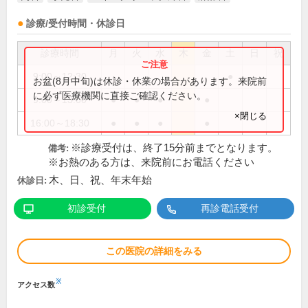
診療/受付時間・休診日
診療時間
月
火
水
木
金
土
日
祝
9:00～12:30
●
お盆(8月中旬)は休診・休業の場合があります。来院前
に必ず医療機関に直接ご確認ください。
9:00～13:00
●
●
●
●
×閉じる
16:00～18:30
●
●
●
●
※診療受付は、終了15分前までとなります。
備考:
※お熱のある方は、来院前にお電話ください
木、日、祝、年末年始
休診日:
初診受付
再診電話受付
この医院の詳細をみる
※
アクセス数