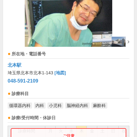
所在地・電話番号
北本駅
埼玉県北本市北本1-143
[地図]
048-591-2109
診療科目
循環器内科
内科
小児科
脳神経内科
麻酔科
診療/受付時間・休診日
診療時間
月
火
水
木
金
土
日
祝