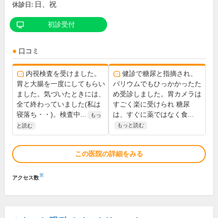
日、祝
休診日:
初診受付
口コミ
内視検査を受けました。
健診で糖尿と指摘され、
胃と大腸を一度にしてもらい
バリウムでもひっかかったた
ました。気づいたときには、
め受診しました。胃カメラは
全て終わっていました(私は
すごく楽に受けられ 糖尿
寝落ち・・)。検査中...
は、すぐに薬ではなく食...
もっ
もっと読む
と読む
この医院の詳細をみる
※
アクセス数