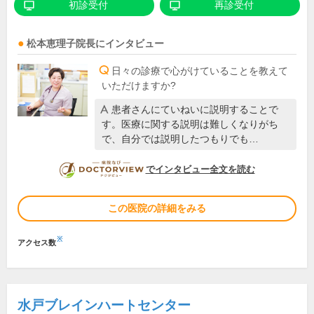
初診受付
再診受付
松本恵理子
院長
にインタビュー
日々の診療で心がけていることを教えて
いただけますか?
患者さんにていねいに説明することで
す。医療に関する説明は難しくなりがち
で、自分では説明したつもりでも…
DOCTORVIEW
でインタビュー全文を読む
この医院の詳細をみる
※
アクセス数
水戸ブレインハートセンター