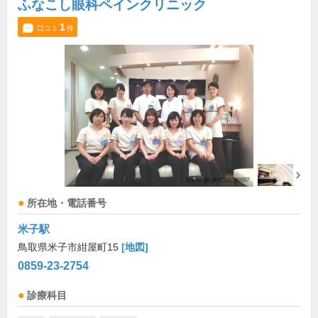
ふなこし眼科ペインクリニック
1
口コミ
件
所在地・電話番号
米子駅
鳥取県米子市紺屋町15
[地図]
0859-23-2754
診療科目