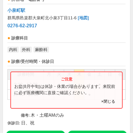
小泉町駅
群馬県邑楽郡大泉町北小泉3丁目11-6
[地図]
0276-62-2917
診療科目
内科
外科
麻酔科
診療/受付時間・休診日
診療時間
月
火
水
木
金
土
日
祝
9:00～12:30
●
●
●
●
●
●
お盆(8月中旬)は休診・休業の場合があります。来院前
に必ず医療機関に直接ご確認ください。
15:00～18:00
●
●
●
●
×閉じる
木・土曜AMのみ
備考:
日、祝
休診日: