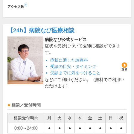
※
アクセス数
【24h】
病院なび医療相談
病院なび公式サービス
症状や受診について医師に相談ができま
す。
症状に適した診療科
受診の目安・タイミング
受診までに気をつけること
などにご利用ください。（無料でご利用い
ただけます）
相談／受付時間
相談受付時間
月
火
水
木
金
土
日
祝
0:00～24:00
●
●
●
●
●
●
●
●