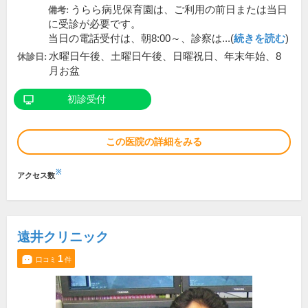
うらら病児保育園は、ご利用の前日または当日
備考:
に受診が必要です。
当日の電話受付は、朝8:00～、診察は...(
続きを読む
)
水曜日午後、土曜日午後、日曜祝日、年末年始、8
休診日:
月お盆
初診受付
この医院の詳細をみる
※
アクセス数
遠井クリニック
1
口コミ
件