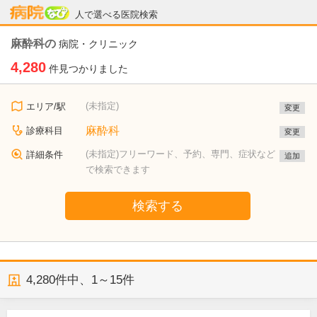
病院なび
人で選べる医院検索
麻酔科の
病院・クリニック
4,280
件見つかりました
(未指定)
エリア/駅
変更
麻酔科
診療科目
変更
(未指定)フリーワード、予約、専門、症状など
詳細条件
追加
で検索できます
検索する
4,280
件中、
1～15件