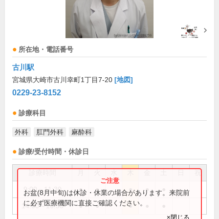
所在地・電話番号
古川駅
宮城県大崎市古川幸町1丁目7-20
[地図]
0229-23-8152
診療科目
外科
肛門外科
麻酔科
診療/受付時間・休診日
診療時間
月
火
水
木
金
土
日
祝
9:00～11:30
●
●
●
●
●
お盆(8月中旬)は休診・休業の場合があります。来院前
に必ず医療機関に直接ご確認ください。
14:00～16:30
●
●
●
●
●
×閉じる