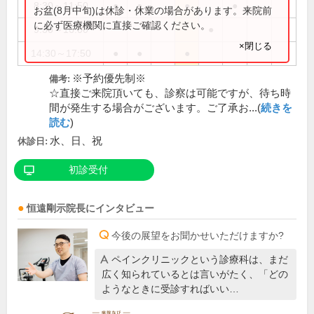
8:30～11:50
●
●
●
●
お盆(8月中旬)は休診・休業の場合があります。来院前
に必ず医療機関に直接ご確認ください。
9:30～16:00
●
×閉じる
14:30～17:50
●
●
●
※予約優先制※
備考:
☆直接ご来院頂いても、診察は可能ですが、待ち時
間が発生する場合がございます。ご了承お...(
続きを
読む
)
水、日、祝
休診日:
初診受付
恒遠剛示
院長
にインタビュー
今後の展望をお聞かせいただけますか?
ペインクリニックという診療科は、まだ
広く知られているとは言いがたく、「どの
ようなときに受診すればいい…