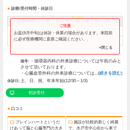
診療/受付時間・休診日
診療時間
月
火
水
木
金
土
日
祝
9:00～11:30
●
●
●
●
●
お盆(8月中旬)は休診・休業の場合があります。来院前
に必ず医療機関に直接ご確認ください。
13:00～16:00
●
●
●
●
●
×閉じる
・循環器内科の外来診療については午前のみと
備考:
させて頂いております。
・心臓血管外科の外来診療については...(
続きを読む
)
土、日、祝、年末年始(12/30～1/3)
休診日:
初診受付
口コミ
ブレインハートというだ
施設が比較的新しく綺麗
けあって脳と心臓専門の大き
で、水戸市中心街から車で