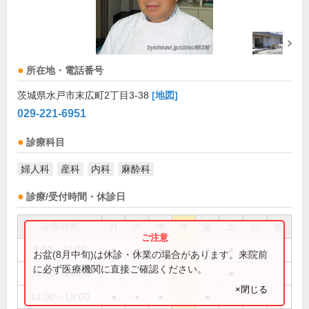
所在地・電話番号
茨城県水戸市末広町2丁目3-38
[地図]
029-221-6951
診療科目
婦人科
産科
内科
麻酔科
診療/受付時間・休診日
診療時間
月
火
水
木
金
土
日
祝
9:30～12:30
●
●
●
●
●
お盆(8月中旬)は休診・休業の場合があります。来院前
に必ず医療機関に直接ご確認ください。
14:00～16:00
●
×閉じる
14:00～18:00
●
●
●
●