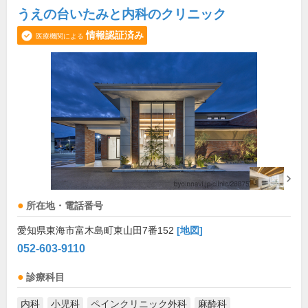
うえの台いたみと内科のクリニック
情報認証済み
医療機関による
所在地・電話番号
愛知県東海市富木島町東山田7番152
[地図]
052-603-9110
診療科目
内科
小児科
ペインクリニック外科
麻酔科