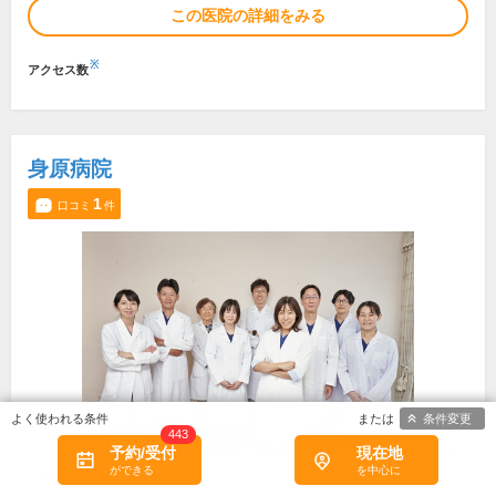
この医院の詳細をみる
※
アクセス数
身原病院
1
口コミ
件
条件変更
443
予約/受付
現在地
所在地・電話番号