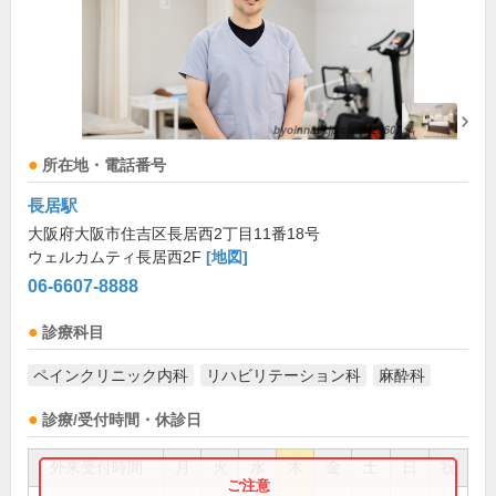
所在地・電話番号
長居駅
大阪府大阪市住吉区長居西2丁目11番18号
ウェルカムティ長居西2F
[地図]
06-6607-8888
診療科目
ペインクリニック内科
リハビリテーション科
麻酔科
診療/受付時間・休診日
外来受付時間
月
火
水
木
金
土
日
祝