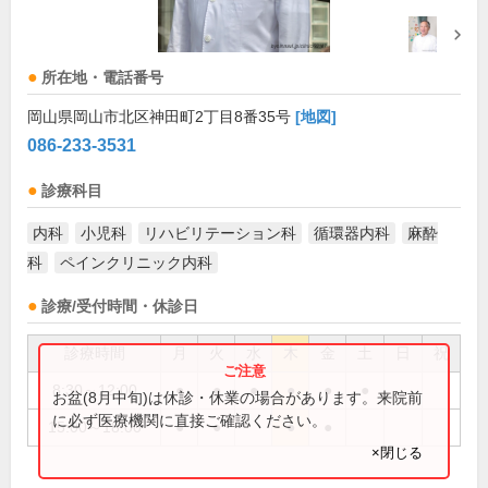
所在地・電話番号
岡山県岡山市北区神田町2丁目8番35号
[地図]
086-233-3531
診療科目
内科
小児科
リハビリテーション科
循環器内科
麻酔
科
ペインクリニック内科
診療/受付時間・休診日
診療時間
月
火
水
木
金
土
日
祝
8:30～12:00
●
●
●
●
●
●
お盆(8月中旬)は休診・休業の場合があります。来院前
に必ず医療機関に直接ご確認ください。
15:00～18:00
●
●
●
●
×閉じる