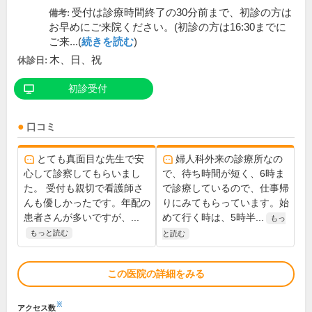
受付は診療時間終了の30分前まで、初診の方は
備考:
お早めにご来院ください。(初診の方は16:30までに
ご来...(
続きを読む
)
木、日、祝
休診日:
初診受付
口コミ
とても真面目な先生で安
婦人科外来の診療所なの
心して診察してもらいまし
で、待ち時間が短く、6時ま
た。 受付も親切で看護師さ
で診療しているので、仕事帰
んも優しかったです。年配の
りにみてもらっています。始
患者さんが多いですが、...
めて行く時は、5時半...
もっ
もっと読む
と読む
この医院の詳細をみる
※
アクセス数