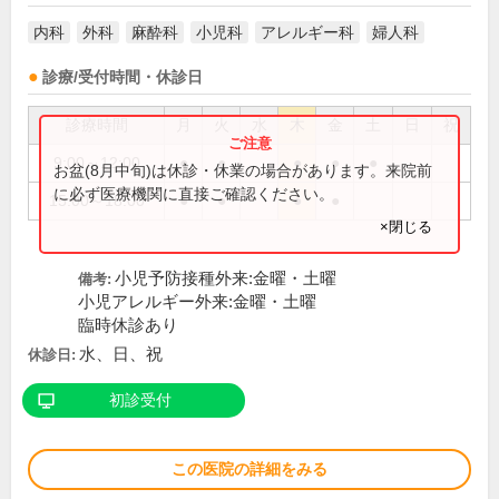
内科
外科
麻酔科
小児科
アレルギー科
婦人科
診療/受付時間・休診日
診療時間
月
火
水
木
金
土
日
祝
9:00～12:00
●
●
●
●
●
お盆(8月中旬)は休診・休業の場合があります。来院前
に必ず医療機関に直接ご確認ください。
15:00～18:00
●
●
●
●
×閉じる
小児予防接種外来:金曜・土曜
備考:
小児アレルギー外来:金曜・土曜
臨時休診あり
水、日、祝
休診日:
初診受付
この医院の詳細をみる