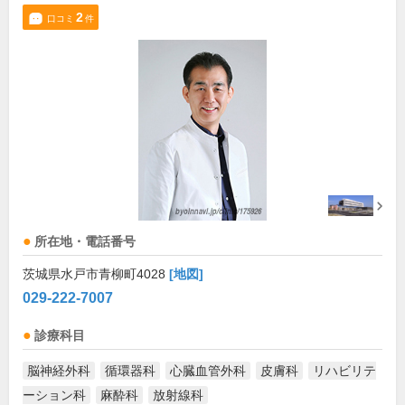
2
口コミ
件
所在地・電話番号
茨城県水戸市青柳町4028
[地図]
029-222-7007
診療科目
脳神経外科
循環器科
心臓血管外科
皮膚科
リハビリテ
ーション科
麻酔科
放射線科