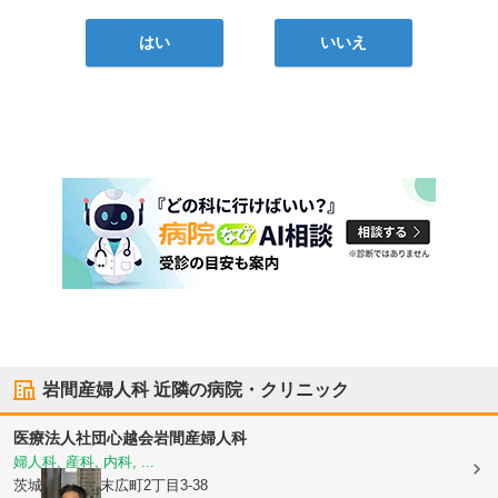
はい
いいえ
岩間産婦人科
近隣の病院・クリニック
医療法人社団心越会
岩間産婦人科
婦人科, 産科, 内科, ...
茨城県水戸市
末広町2丁目3-38