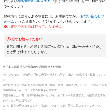
社および
株式会社eヘルスケア
ではその賠償の責任を一切負わない
ものとします。
掲載情報に誤りがある場合には、お手数ですが、
お問い合わせフ
ォーム
からご連絡をいただけますようお願いいたします。
※お電話での対応は行っておりません
必ずお読みください
病気に関するご相談や各医院への個別のお問い合わせ・紹介な
どは受け付けておりません。
水戸市
の
医療法人社団心越会 岩間産婦人科
情報
病院なび では、
茨城県
水戸市
の
岩間産婦人科
の
評判・求人・転職
情報を掲載していま
す。
病院なび では市区町村別/診療科目別に病院・医院・薬局を探せるほか、予約ができる
医療機関や、キーワードでの検索も可能です。
病院を探したい時、診療時間を調べたい時、医師求人や看護師求人、薬剤師求人情報
を知りたい時に便利です。
また、役立つ医療コラムなども掲載していますので、是非ご覧になってください。