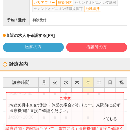
バリアフリー
感染予防
セカンドオピニオン受診可
セカンドオピニオン情報提供可
地域連携
予約 / 受付
初診受付
直近の求人を確認する
[PR]
医師の方
看護師の方
診療案内
診療時間
月
火
水
木
金
土
日
祝
●
●
●
●
●
9:30
〜
12:30
●
お盆(8月中旬)は休診・休業の場合があります。来院前に必ず
14:00
〜
16:00
医療機関に直接ご確認ください。
●
●
●
●
14:00
〜
18:00
×閉じる
診療時間・内容等について、事前に必ず医療機関に直接ご確認く