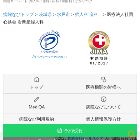
関連キーワード:
婦人科 / 産科 / 内科 / 麻酔科 / かかりつけ
病院なびトップ
>
茨城県
>
水戸市
>
婦人科
産科
... >
医療法人社団
心越会 岩間産婦人科
プライバシーマークについて
トップ
医療機関の皆様へ
MediQA
病院なびについて
病院なび利用規約
個人情報保護方針
予約/受付
©2025
株式会社eヘルスケア
, All rights reserved.