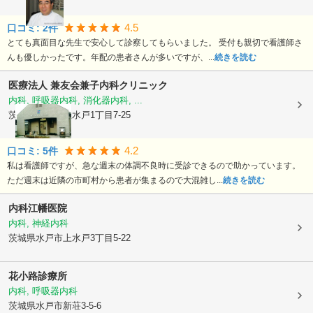
4.5
口コミ:
2
件
とても真面目な先生で安心して診察してもらいました。 受付も親切で看護師さ
んも優しかったです。年配の患者さんが多いですが、...
続きを読む
医療法人 兼友会
兼子内科クリニック
内科, 呼吸器内科, 消化器内科, ...
茨城県水戸市
上水戸1丁目7-25
4.2
口コミ:
5
件
私は看護師ですが、急な週末の体調不良時に受診できるので助かっています。
ただ週末は近隣の市町村から患者が集まるので大混雑し...
続きを読む
内科江幡医院
内科, 神経内科
茨城県水戸市
上水戸3丁目5-22
花小路診療所
内科, 呼吸器内科
茨城県水戸市
新荘3-5-6