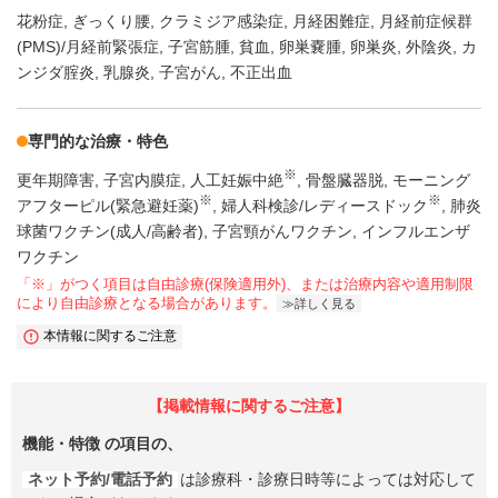
花粉症
ぎっくり腰
クラミジア感染症
月経困難症
月経前症候群
(PMS)/月経前緊張症
子宮筋腫
貧血
卵巣嚢腫
卵巣炎
外陰炎
カ
ンジダ腟炎
乳腺炎
子宮がん
不正出血
専門的な治療・特色
※
更年期障害
子宮内膜症
人工妊娠中絶
骨盤臓器脱
モーニング
※
※
アフターピル(緊急避妊薬)
婦人科検診/レディースドック
肺炎
球菌ワクチン(成人/高齢者)
子宮頸がんワクチン
インフルエンザ
ワクチン
「※」がつく項目は自由診療(保険適用外)、または治療内容や適用制限
により自由診療となる場合があります。
詳しく見る
本情報に関するご注意
【掲載情報に関するご注意】
機能・特徴
の項目の、
ネット予約/電話予約
は診療科・診療日時等によっては対応して