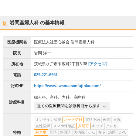
岩間産婦人科
の基本情報
医療機関名
医療法人社団心越会 岩間産婦人科
院長
岩間 洋一
所在地
茨城県水戸市末広町2丁目3-38
[アクセス]
電話
029-221-6951
公式HP
https://www.iwama-sanfujinka.com/
婦人科
、
産科
、
内科
、
麻酔科
診療科目
近くの医療機関を診療科目から探す
オンライン診療
ネット受付
電話予約
夜間
日祝
女性医師
スマホ保険証
入院可
キッズ
クレカ
特徴
駐車場
英語
外国語
大病院
がん
在宅
訪問
DPC