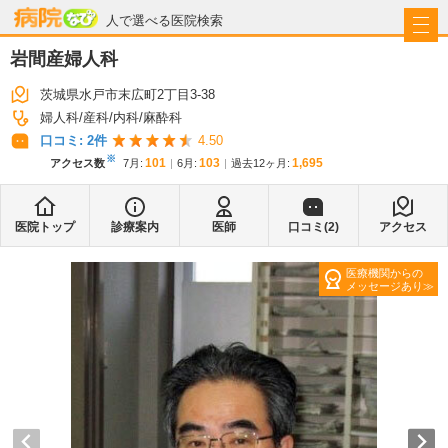
病院なび
人で選べる医院検索
岩間産婦人科
茨城県水戸市末広町2丁目3-38
婦人科
産科
内科
麻酔科
口コミ:
2
件
4.50
※
101
103
1,695
アクセス数
7月
:
6月
:
過去12ヶ月:
医院トップ
診療案内
医師
口コミ(
2
)
アクセス
医療機関からの
メッセージあり