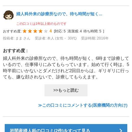
婦人科外来の診療所なので、待ち時間が短く...
この口コミは1年以上前のものです
4
おすすめ度:
[
対応:
5
清潔感:
4
待ち時間:
5
]
投稿者: まま さん
受診者: 本人 (女性・ 30代)
受診時期: 2016年
おすすめ度 :
婦人科外来の診療所なので、待ち時間が短く、6時まで診療して
いるので、仕事帰りにみてもらっています。始めて行く時は、5
時半前にいかないとダメだけれど2回目からは、ギリギリに行っ
ても、嫌な顔されないで、診療してもらえます。
>>もっと読む
≫この口コミにコメントする(医療機関の方向け)
岩間産婦人科の口コミ(2件)をすべて見る