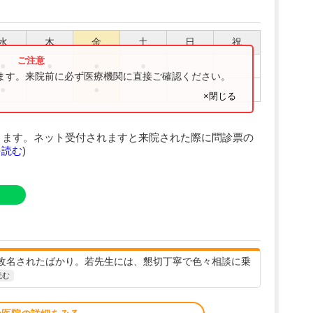
水
木
金
土
日
祝
●
●
●
●
ります。来院前に必ず医療機関に直接ご確認ください。
●
●
×閉じる
きます。ネット受付されますと来院された際に問診票の
を読む
)
改名されたばかり。若先生には、懇切丁寧で色々相談に乗
読む