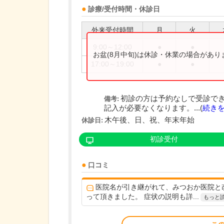
診療/受付時間・休診日
外来受付時間
月
火
9:00～12:00
●
●
お盆(8月中旬)は休診・休業の場合があ
17:00～19:00
●
●
初診の方は予約なしで受診で
備考:
記入が必要なくなります。...(
続き
木午後、日、祝、年末年始
休診日:
初診受付
口コミ
医院名が引き継がれて、みつおか医院と
って頂きました。 症状の説明も詳...
もっと