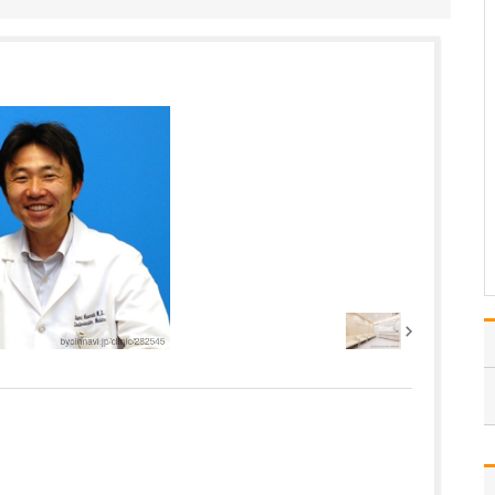
診療にあたるなかで、特に力を入れている疾患
はありますか?
注力しているのは、心不
全をはじめとする循環器
疾患の診療です。心不全
とは、心臓のポンプ機能
が低下し、全身に十分な
血液を送り出せなくなる
ことで、息切れやむく
み、倦怠感などの症状を
引き起こす病気です。進
行す…
>>記事全文を読む