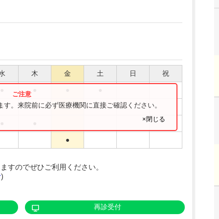
水
木
金
土
日
祝
●
●
●
●
ります。来院前に必ず医療機関に直接ご確認ください。
●
●
●
×閉じる
●
●
●
りますのでぜひご利用ください。
む
)
再診受付