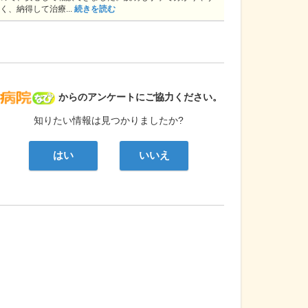
く、納得して治療...
続きを読む
病院なび
からのアンケートにご協力ください。
知りたい情報は見つかりましたか?
はい
いいえ