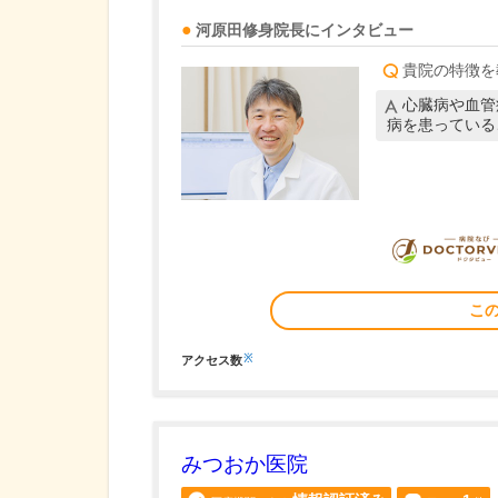
河原田修身
院長
にインタビュー
貴院の特徴を
心臓病や血管
病を患っている
こ
※
アクセス数
みつおか医院