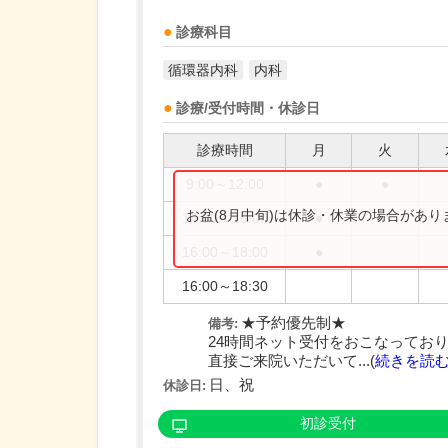
診療科目
循環器内科
内科
診療/受付時間・休診日
診療時間
月
火
9:00～12:00
●
●
お盆(8月中旬)は休診・休業の場合があ
14:00～16:00
●
16:00～18:00
●
16:00～18:30
★予約優先制★
備考:
24時間ネット受付をおこなってお
直接ご来院いただいて...(
続きを読
日、祝
休診日:
初診受付