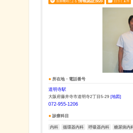
情報認証済み
1
医療機関による
口コミ
件
所在地・電話番号
道明寺駅
大阪府藤井寺市道明寺2丁目5-29
[地図]
072-955-1206
診療科目
内科
循環器内科
呼吸器内科
糖尿病内