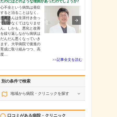
たのにはどのような理由があったのでしょうか?
小児科・内科・
心不全という病気は発症
ー科・循環器内
すると治ることはなく、
病内科を掲げ、
患者さんは生涯付き合っ
広い疾患に対応
ていかなくてはなりませ
ことでしょうか
ん。しかも、悪化と改善
とアレルギー科
を繰り返しながら病状は
の宏行副院長が
だんだん悪くなっていき
母の裕美子医師
ます。大学病院で後進の
器内科と糖尿病
育成に取り組みつつ、高
が…
度…
>>記事全文を読む
別の条件で検索
地域から病院・クリニックを探す
口コミがある病院・クリニック