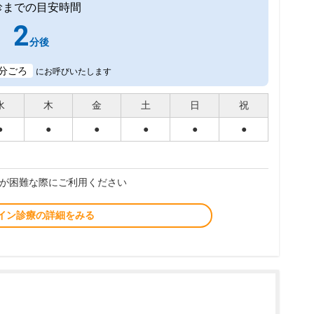
診までの目安時間
2
分後
分ごろ
にお呼びいたします
水
木
金
土
日
祝
●
●
●
●
●
●
が困難な際にご利用ください
イン診療の詳細をみる