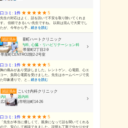
5
口コミ: 1件
先生の対応はよく、話を訊いて不安を取り除いてくれま
す。 信頼できるいい先生ですね。 以前は混んで大変でし
たが、今年から予...
続きを読む
帯屋町ハートクリニック
認証済み
循環器内科, 内科, 心臓・リハビリテーション科
高知県高知市帯屋町2丁目2-9
帯屋町CENTRO2階2-2号室
5
口コミ: 1件
胸の痛みがあり受診しました。レントゲン、心電図、心エ
コー、負荷心電図を受けました。先生はホームページで見
た印象通りで、と...
続きを読む
こいけ内科クリニック
認証済み
内科, 循環器内科
広島県福山市明治町14-26
5
口コミ: 1件
「先生が本当に優しくて、親身になって話を聞いてくれる
ので、安心して相談できました。説明も丁寧で分かりやす