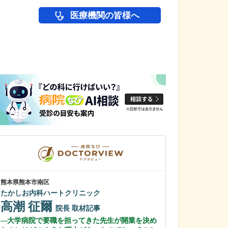
医療機関の皆様へ
医師(ドクター)の
熊本県熊本市南区
群馬県高崎市
たかしお内科ハートクリニック
乾小児科内科医
高潮 征爾
乾 恵輔
院長
取材記事
院
大学病院で要職を担ってきた先生が開業を決め
貴院の特徴を教