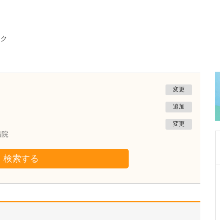
ック
変更
追加
変更
病院
検索する
神奈川県川崎市麻生区
新百合ヶ丘龍クリニック
龍 祥之助
院長
龍 彩香
副院長
取材記事