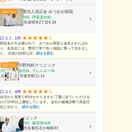
医療法人清正会
みつおか医院
認証済み
内科, 循環器内科, 呼吸器内科, ...
大阪府藤井寺市道明寺2丁目5-29
5
口コミ: 1件
医院名が引き継がれて、みつおか医院と改名されたばか
り。若先生には、懇切丁寧で色々相談に乗って頂きまし
た。 症状の説明も詳...
続きを読む
川野内科クリニック
認証済み
内科, 循環器内科, アレルギー科
兵庫県西宮市産所町11-14
5
口コミ: 4件
自宅から電車で40分かかりますが,丁重に診ていただける
ので10年以上通院しています。 会社の健康診断で高血圧
症と分かり,...
続きを読む
おおくまクリニック
内科, 循環器内科, 糖尿病内科
愛知県名古屋市名東区石が根町87