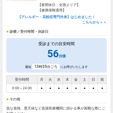
【夜間休日・全国エリア】
【健康保険適用】
【アレルギー・花粉症専門外来】はじめました！
こちらから＞＞
診療／受付時間・休診日
受診までの目安時間
56
分後
13
35
時
分ごろ
最短
にお呼びいたします
受付時間
月
火
水
木
金
土
日
祝
0:00～24:00
●
●
●
●
●
●
●
●
その他
急な発熱、悪天候など直接医療機関に掛かる事が困難な際にご