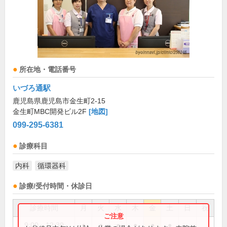
所在地・電話番号
いづろ通駅
鹿児島県鹿児島市金生町2-15
金生町MBC開発ビル2F
[地図]
099-295-6381
診療科目
内科
循環器科
診療/受付時間・休診日
診療時間
月
火
水
木
金
土
日
祝
9:00～12:30
●
●
●
●
●
●