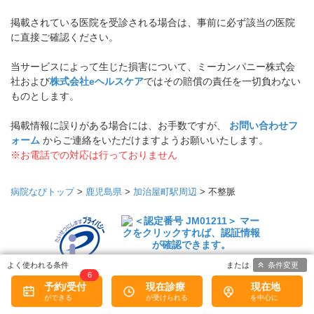
掲載されている医院を受診される場合は、事前に必ず該当の医院
に直接ご確認ください。
当サービスによって生じた損害について、ミーカンパニー株式会
社および
株式会社eヘルスケア
ではその賠償の責任を一切負わない
ものとします。
掲載情報に誤りがある場合には、お手数ですが、
お問い合わせフ
ォーム
からご連絡をいただけますようお願いいたします。
※お電話での対応は行っておりません
病院なびトップ
>
鹿児島県
>
加治屋町駅周辺
>
不整脈
条件変更
6
プライバシーマー
予約/受付
現在診療
現在地
クについて