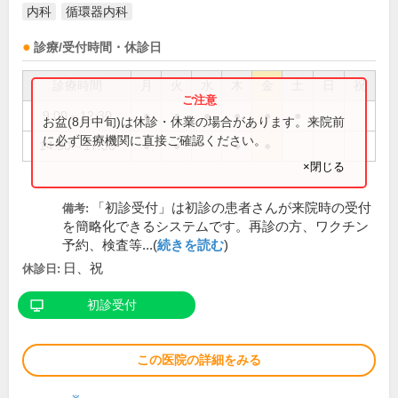
内科
循環器内科
診療/受付時間・休診日
診療時間
月
火
水
木
金
土
日
祝
9:00～12:30
●
●
●
●
●
●
お盆(8月中旬)は休診・休業の場合があります。来院前
に必ず医療機関に直接ご確認ください。
14:30～17:30
●
●
●
●
×閉じる
「初診受付」は初診の患者さんが来院時の受付
備考:
を簡略化できるシステムです。再診の方、ワクチン
予約、検査等...(
続きを読む
)
日、祝
休診日:
初診受付
この医院の詳細をみる