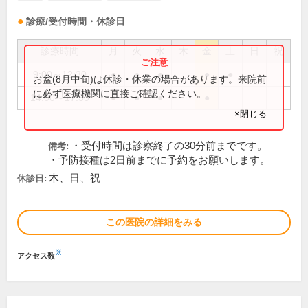
診療/受付時間・休診日
診療時間
月
火
水
木
金
土
日
祝
9:00～12:30
●
●
●
●
●
お盆(8月中旬)は休診・休業の場合があります。来院前
に必ず医療機関に直接ご確認ください。
14:00～17:30
●
●
●
●
×閉じる
・受付時間は診察終了の30分前までです。
備考:
・予防接種は2日前までに予約をお願いします。
木、日、祝
休診日:
この医院の詳細をみる
※
アクセス数