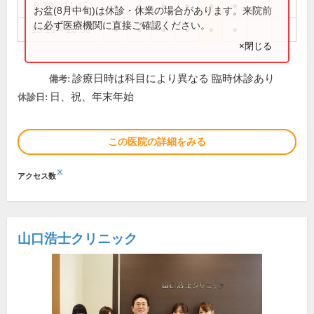
8:30～11:45
●
●
●
●
●
●
お盆(8月中旬)は休診・休業の場合があります。来院前
に必ず医療機関に直接ご確認ください。
13:15～16:50
●
●
●
●
●
●
×閉じる
診療日時は科目により異なる 臨時休診あり
備考:
日、祝、年末年始
休診日:
この医院の詳細をみる
※
アクセス数
山口浩士クリニック