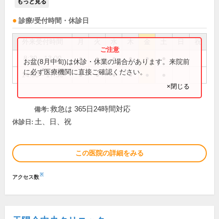
もっと見る
診療/受付時間・休診日
外来受付時間
月
火
水
木
金
土
日
祝
8:30～13:00
●
●
●
●
●
●
お盆(8月中旬)は休診・休業の場合があります。来院前
に必ず医療機関に直接ご確認ください。
14:00～17:30
●
●
●
●
●
●
×閉じる
救急は 365日24時間対応
備考:
土、日、祝
休診日:
この医院の詳細をみる
※
アクセス数