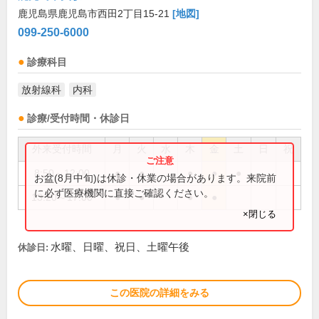
鹿児島県鹿児島市西田2丁目15-21
[地図]
099-250-6000
診療科目
放射線科
内科
診療/受付時間・休診日
外来受付時間
月
火
水
木
金
土
日
祝
8:50～12:00
●
●
●
●
●
お盆(8月中旬)は休診・休業の場合があります。来院前
に必ず医療機関に直接ご確認ください。
13:20～17:00
●
●
●
●
×閉じる
水曜、日曜、祝日、土曜午後
休診日:
この医院の詳細をみる