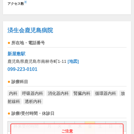
※
アクセス数
済生会鹿児島病院
所在地・電話番号
新屋敷駅
鹿児島県鹿児島市南林寺町1-11
[地図]
099-223-0101
診療科目
内科
呼吸器内科
消化器内科
腎臓内科
循環器内科
放
射線科
透析内科
診療/受付時間・休診日
外来受付時間
月
火
水
木
金
土
日
祝