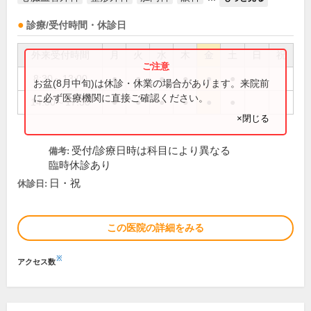
診療/受付時間・休診日
外来受付時間
月
火
水
木
金
土
日
祝
8:30～13:00
●
●
●
●
●
●
お盆(8月中旬)は休診・休業の場合があります。来院前
に必ず医療機関に直接ご確認ください。
14:00～17:30
●
●
●
●
●
●
×閉じる
受付/診療日時は科目により異なる
備考:
臨時休診あり
日・祝
休診日:
この医院の詳細をみる
※
アクセス数