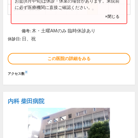
お盆(8月中旬)は休診・休業の場合があります。来院前
に必ず医療機関に直接ご確認ください。
14:00～18:30
●
●
●
●
×閉じる
木・土曜AMのみ 臨時休診あり
備考:
日、祝
休診日:
この医院の詳細をみる
※
アクセス数
内科 柴田病院