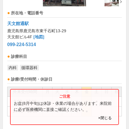
所在地・電話番号
天文館通駅
鹿児島県鹿児島市東千石町13-29
天文館ビル4F
[地図]
099-224-5314
診療科目
内科
循環器科
診療/受付時間・休診日
外来受付時間
月
火
水
木
金
土
日
祝
9:00～13:00
●
●
●
●
●
●
お盆(8月中旬)は休診・休業の場合があります。来院前
に必ず医療機関に直接ご確認ください。
14:00～18:00
●
●
●
●
●
×閉じる