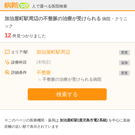
病院なび
人で選べる医院検索
加治屋町駅周辺の不整脈の治療が受けられる
病院・クリニ
ック
12
件見つかりました
加治屋町駅周辺
エリア/駅
変更
(未指定)
診療科目
追加
不整脈
詳細条件
変更
不整脈の治療が受けられる病院
検索する
※このページの医療機関・薬局は
加治屋町駅(鹿児島市電2系統)
を中心に直線
距離の近い順で表示されています