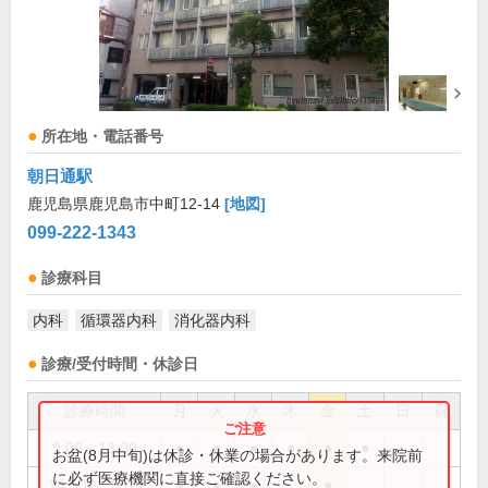
所在地・電話番号
朝日通駅
鹿児島県鹿児島市中町12-14
[地図]
099-222-1343
診療科目
内科
循環器内科
消化器内科
診療/受付時間・休診日
診療時間
月
火
水
木
金
土
日
祝
9:00～13:00
●
●
●
●
●
●
お盆(8月中旬)は休診・休業の場合があります。来院前
に必ず医療機関に直接ご確認ください。
14:30～18:00
●
●
●
●