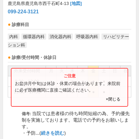
鹿児島県鹿児島市西千石町4-13
[地図]
099-224-3121
診療科目
内科
循環器内科
消化器内科
呼吸器内科
リハビリテー
ション科
診療/受付時間・休診日
外来受付時間
月
火
水
木
金
土
日
祝
8:30～12:00
●
●
●
●
●
●
お盆(8月中旬)は休診・休業の場合があります。来院前
に必ず医療機関に直接ご確認ください。
13:30～17:00
●
●
●
●
●
●
×閉じる
当院では患者様の待ち時間短縮の為、予約優先
備考:
制を実施しております。電話での予約をお願いしま
す。
・予防...(
続きを読む
)