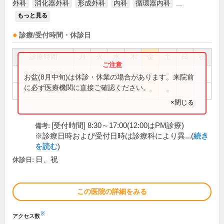
外科
消化器外科
形成外科
内科
循環器内科
...
もっと見る
診療/受付時間・休診日
診療時間
月
火
水
木
金
土
日
祝
9:00～12:30
●
●
●
●
●
●
お盆(8月中旬)は休診・休業の場合があります。来院前
に必ず医療機関に直接ご確認ください。
14:00～18:00
●
●
●
●
●
●
×閉じる
[受付時間] 8:30～17:00(12:00はPM診療)
備考:
※診療日時および受付日時は診療科により異...(
続き
を読む
)
日、祝
休診日:
この医院の詳細をみる
※
アクセス数