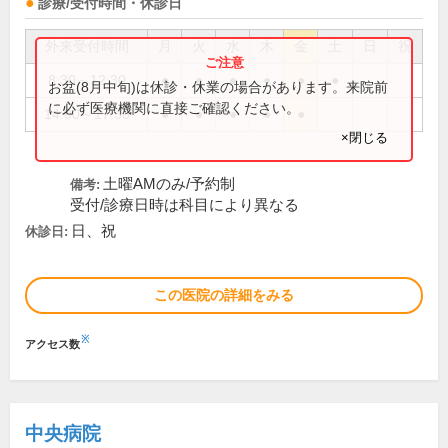
診療/受付時間・休診日
外来受付時間
月
火
水
木
金
土
日
祝
8:30～12:30
●
●
●
●
●
●
お盆(8月中旬)は休診・休業の場合があります。来院前
に必ず医療機関に直接ご確認ください。
14:00～17:30
●
●
●
●
●
×閉じる
土曜AMのみ/予約制
備考:
受付/診療日時は科目により異なる
日、祝
休診日:
この医院の詳細をみる
※
アクセス数
中央病院