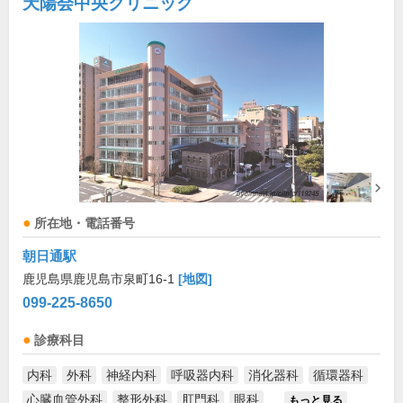
天陽会中央クリニック
所在地・電話番号
朝日通駅
鹿児島県鹿児島市泉町16-1
[地図]
099-225-8650
診療科目
内科
外科
神経内科
呼吸器内科
消化器科
循環器科
心臓血管外科
整形外科
肛門科
眼科
...
もっと見る