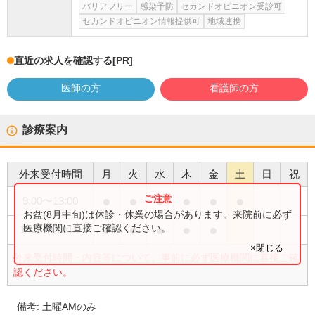
バリアフリー
感染予防
セカンドオピニオン受診可
セカンドオピニオン情報提供可
地域連携
直近の求人を確認する
[PR]
医師の方
看護師の方
診療案内
外来受付時間
月
火
水
木
金
土
日
祝
●
●
●
●
●
●
9:00
〜
13:00
お盆(8月中旬)は休診・休業の場合があります。来院前に必ず
●
●
●
●
●
医療機関に直接ご確認ください。
14:00
〜
18:00
×閉じる
外来受付時間・内容等について、事前に必ず医療機関に直接ご確
認ください。
備考:
土曜AMのみ