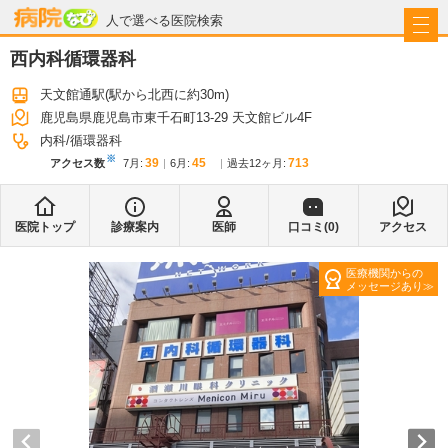
病院なび
人で選べる医院検索
西内科循環器科
天文館通駅
(駅から
北西に約30m
)
鹿児島県鹿児島市東千石町13-29 天文館ビル4F
内科
循環器科
※
39
45
713
アクセス数
7月
:
6月
:
過去12ヶ月:
医院トップ
診療案内
医師
口コミ(
0
)
アクセス
医療機関からの
メッセージあり