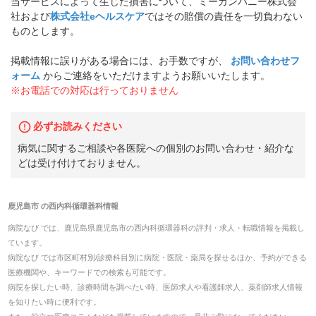
当サービスによって生じた損害について、ミーカンパニー株式会
社および
株式会社eヘルスケア
ではその賠償の責任を一切負わない
ものとします。
掲載情報に誤りがある場合には、お手数ですが、
お問い合わせフ
ォーム
からご連絡をいただけますようお願いいたします。
※お電話での対応は行っておりません
必ずお読みください
病気に関するご相談や各医院への個別のお問い合わせ・紹介な
どは受け付けておりません。
鹿児島市
の
西内科循環器科
情報
病院なび では、
鹿児島県
鹿児島市
の
西内科循環器科
の
評判・求人・転職
情報を掲載し
ています。
病院なび では市区町村別/診療科目別に病院・医院・薬局を探せるほか、予約ができる
医療機関や、キーワードでの検索も可能です。
病院を探したい時、診療時間を調べたい時、医師求人や看護師求人、薬剤師求人情報
を知りたい時に便利です。