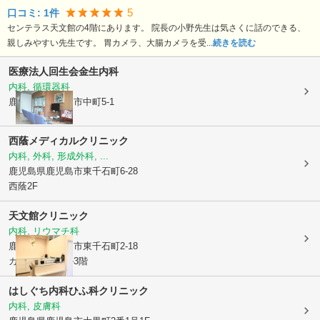
5
口コミ:
1
件
センテラス天文館の4階にあります。 院長の小野先生は気さくに話のできる、
親しみやすい先生です。 胃カメラ、大腸カメラを受...
続きを読む
医療法人回生会
金生内科
内科, 循環器科
鹿児島県鹿児島市
中町5-1
西蔭メディカルクリニック
内科, 外科, 形成外科, ...
鹿児島県鹿児島市
東千石町6-28
西蔭2F
天文館クリニック
内科, リウマチ科
鹿児島県鹿児島市
東千石町2-18
カゴシマ旭ビル3階
はしぐち内科ひふ科クリニック
内科, 皮膚科