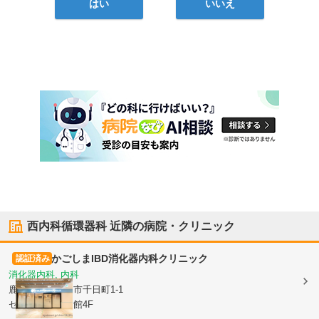
はい
いいえ
西内科循環器科
近隣の病院・クリニック
かごしまIBD消化器内科クリニック
認証済み
消化器内科, 内科
鹿児島県鹿児島市
千日町1-1
センテラス天文館4F