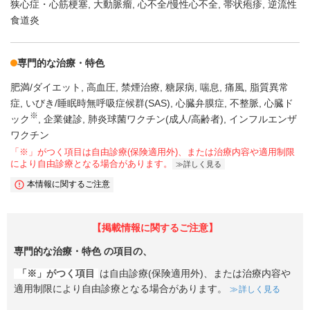
狭心症・心筋梗塞
大動脈瘤
心不全/慢性心不全
帯状疱疹
逆流性
食道炎
専門的な治療・特色
肥満/ダイエット
高血圧
禁煙治療
糖尿病
喘息
痛風
脂質異常
症
いびき/睡眠時無呼吸症候群(SAS)
心臓弁膜症
不整脈
心臓ド
※
ック
企業健診
肺炎球菌ワクチン(成人/高齢者)
インフルエンザ
ワクチン
「※」がつく項目は自由診療(保険適用外)、または治療内容や適用制限
により自由診療となる場合があります。
詳しく見る
本情報に関するご注意
【掲載情報に関するご注意】
専門的な治療・特色
の項目の、
「※」がつく項目
は自由診療(保険適用外)、または治療内容や
適用制限により自由診療となる場合があります。
詳しく見る