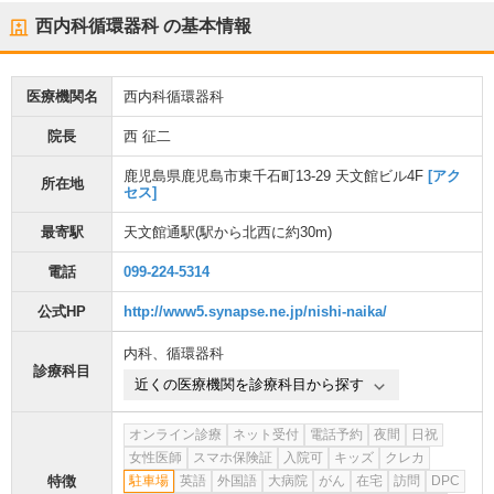
西内科循環器科
の基本情報
医療機関名
西内科循環器科
院長
西 征二
鹿児島県鹿児島市東千石町13-29 天文館ビル4F
[アク
所在地
セス]
最寄駅
天文館通駅
(駅から
北西に約30m
)
電話
099-224-5314
公式HP
http://www5.synapse.ne.jp/nishi-naika/
内科
、
循環器科
診療科目
近くの医療機関を診療科目から探す
オンライン診療
ネット受付
電話予約
夜間
日祝
女性医師
スマホ保険証
入院可
キッズ
クレカ
特徴
駐車場
英語
外国語
大病院
がん
在宅
訪問
DPC