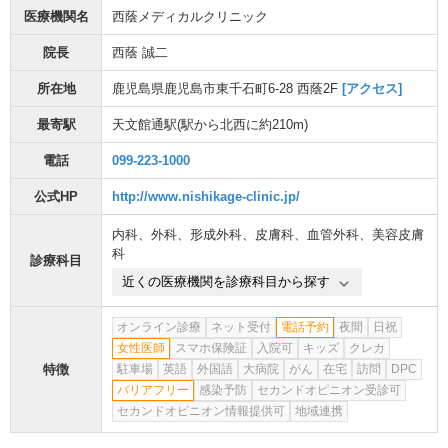
医療機関名
西蔭メディカルクリニック
院長
西蔭 誠二
所在地
鹿児島県鹿児島市東千石町6-28 西蔭2F
[アクセス]
最寄駅
天文館通駅
(駅から
北西に約210m
)
電話
099-223-1000
公式HP
http://www.nishikage-clinic.jp/
内科
、
外科
、
形成外科
、
皮膚科
、
血管外科
、
美容皮膚
科
診療科目
近くの医療機関を診療科目から探す
オンライン診療
ネット受付
電話予約
夜間
日祝
女性医師
スマホ保険証
入院可
キッズ
クレカ
特徴
駐車場
英語
外国語
大病院
がん
在宅
訪問
DPC
バリアフリー
感染予防
セカンドオピニオン受診可
セカンドオピニオン情報提供可
地域連携