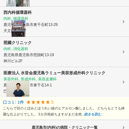
西内科循環器科
内科, 循環器科
鹿児島県鹿児島市
東千石町13-29
天文館ビル4F
照國クリニック
内科, 消化器科
鹿児島県鹿児島市
照国町13-19
神川ビル2F
医療法人 水音会
鹿児島ラミュー美容形成外科クリニック
美容外科, 形成外科, 美容皮膚科
鹿児島県鹿児島市
東千石14-1
巴里屋ビル6階
5
口コミ:
1
件
こちらで目のくぼみとほうれい線のヒアルロン酸しました。 どちらもとても綺
麗な仕上がりでした。 3カ月程経ちますがまだ全然...
続きを読む
鹿児島市(内科)の病院・クリニック一覧