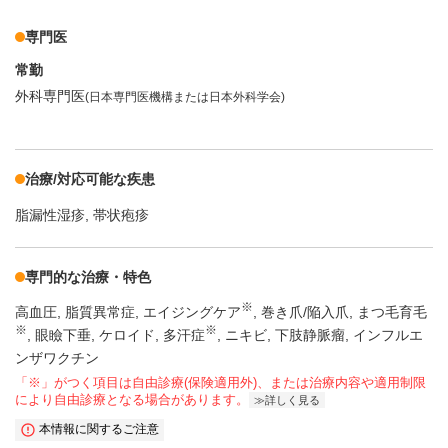
専門医
常勤
外科専門医
(日本専門医機構または日本外科学会)
治療/対応可能な疾患
脂漏性湿疹
帯状疱疹
専門的な治療・特色
※
高血圧
脂質異常症
エイジングケア
巻き爪/陥入爪
まつ毛育毛
※
※
眼瞼下垂
ケロイド
多汗症
ニキビ
下肢静脈瘤
インフルエ
ンザワクチン
「※」がつく項目は自由診療(保険適用外)、または治療内容や適用制限
により自由診療となる場合があります。
詳しく見る
本情報に関するご注意