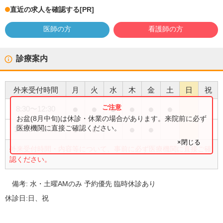
直近の求人を確認する
[PR]
医師の方
看護師の方
診療案内
外来受付時間
月
火
水
木
金
土
日
祝
●
●
●
●
●
●
8:30
〜
12:30
お盆(8月中旬)は休診・休業の場合があります。来院前に必ず
●
●
●
●
医療機関に直接ご確認ください。
14:00
〜
18:00
×閉じる
外来受付時間・内容等について、事前に必ず医療機関に直接ご確
認ください。
備考:
水・土曜AMのみ 予約優先 臨時休診あり
休診日:
日、祝