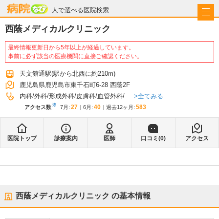
病院なび
人で選べる医院検索
西蔭メディカルクリニック
最終情報更新日から5年以上が経過しています。
事前に必ず該当の医療機関に直接ご確認ください。
天文館通駅
(駅から
北西に約210m
)
鹿児島県鹿児島市東千石町6-28 西蔭2F
全てみる
内科
外科
形成外科
皮膚科
血管外科
...
※
27
40
583
アクセス数
7月
:
6月
:
過去12ヶ月:
医院トップ
診療案内
医師
口コミ(
0
)
アクセス
西蔭メディカルクリニック
の基本情報