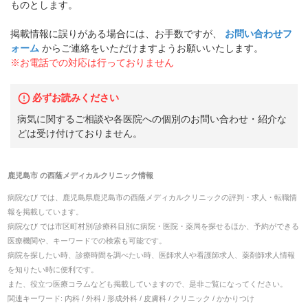
ものとします。
掲載情報に誤りがある場合には、お手数ですが、
お問い合わせフ
ォーム
からご連絡をいただけますようお願いいたします。
※お電話での対応は行っておりません
必ずお読みください
病気に関するご相談や各医院への個別のお問い合わせ・紹介な
どは受け付けておりません。
鹿児島市
の
西蔭メディカルクリニック
情報
病院なび では、
鹿児島県
鹿児島市
の
西蔭メディカルクリニック
の
評判・求人・転職
情
報を掲載しています。
病院なび では市区町村別/診療科目別に病院・医院・薬局を探せるほか、予約ができる
医療機関や、キーワードでの検索も可能です。
病院を探したい時、診療時間を調べたい時、医師求人や看護師求人、薬剤師求人情報
を知りたい時に便利です。
また、役立つ医療コラムなども掲載していますので、是非ご覧になってください。
関連キーワード:
内科 / 外科 / 形成外科 / 皮膚科 / クリニック / かかりつけ