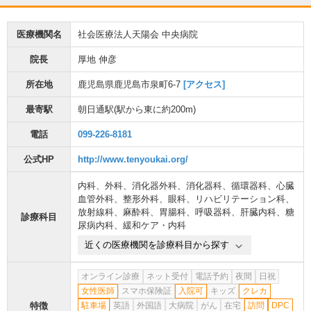
医療機関名
社会医療法人天陽会 中央病院
院長
厚地 伸彦
所在地
鹿児島県鹿児島市泉町6-7
[アクセス]
最寄駅
朝日通駅
(駅から
東に約200m
)
電話
099-226-8181
公式HP
http://www.tenyoukai.org/
内科
、
外科
、
消化器外科
、
消化器科
、
循環器科
、
心臓
血管外科
、
整形外科
、
眼科
、
リハビリテーション科
、
放射線科
、
麻酔科
、
胃腸科
、
呼吸器科
、
肝臓内科
、
糖
診療科目
尿病内科
、
緩和ケア・内科
近くの医療機関を診療科目から探す
オンライン診療
ネット受付
電話予約
夜間
日祝
女性医師
スマホ保険証
入院可
キッズ
クレカ
特徴
駐車場
英語
外国語
大病院
がん
在宅
訪問
DPC