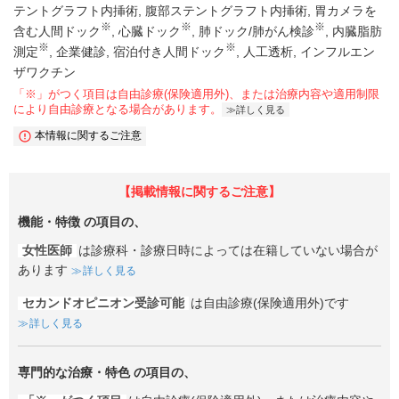
テントグラフト内挿術
腹部ステントグラフト内挿術
胃カメラを
※
※
※
含む人間ドック
心臓ドック
肺ドック/肺がん検診
内臓脂肪
※
※
測定
企業健診
宿泊付き人間ドック
人工透析
インフルエン
ザワクチン
「※」がつく項目は自由診療(保険適用外)、または治療内容や適用制限
により自由診療となる場合があります。
詳しく見る
本情報に関するご注意
【掲載情報に関するご注意】
機能・特徴
の項目の、
女性医師
は診療科・診療日時によっては在籍していない場合が
あります
詳しく見る
セカンドオピニオン受診可能
は自由診療(保険適用外)です
詳しく見る
専門的な治療・特色
の項目の、