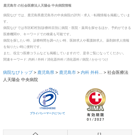
鹿児島市
の
社会医療法人天陽会 中央病院
情報
病院なび では、
鹿児島県
鹿児島市
の
中央病院
の
評判・求人・転職
情報を掲載していま
す。
病院なび では市区町村別/診療科目別に病院・医院・薬局を探せるほか、予約ができる
医療機関や、キーワードでの検索も可能です。
病院を探したい時、診療時間を調べたい時、医師求人や看護師求人、薬剤師求人情報
を知りたい時に便利です。
また、役立つ医療コラムなども掲載していますので、是非ご覧になってください。
関連キーワード:
内科 / 外科 / 消化器外科 / 消化器科 / 病院 / かかりつけ
病院なびトップ
>
鹿児島県
>
鹿児島市
>
内科
外科
... >
社会医療法
人天陽会 中央病院
プライバシーマークについて