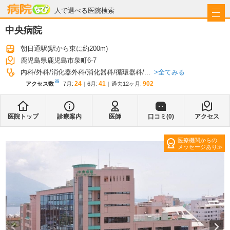
病院なび
人で選べる医院検索
中央病院
朝日通駅
(駅から
東に約200m
)
鹿児島県鹿児島市泉町6-7
全てみる
内科
外科
消化器外科
消化器科
循環器科
...
※
24
41
902
アクセス数
7月
:
6月
:
過去12ヶ月:
医院トップ
診療案内
医師
口コミ(
0
)
アクセス
医療機関からの
メッセージあり