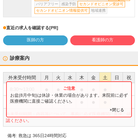
バリアフリー
感染予防
セカンドオピニオン受診可
セカンドオピニオン情報提供可
地域連携
直近の求人を確認する
[PR]
医師の方
看護師の方
診療案内
外来受付時間
月
火
水
木
金
土
日
祝
●
●
●
●
●
●
8:30
〜
13:00
お盆(8月中旬)は休診・休業の場合があります。来院前に必ず
●
●
●
●
●
●
医療機関に直接ご確認ください。
14:00
〜
17:30
×閉じる
外来受付時間・内容等について、事前に必ず医療機関に直接ご確
認ください。
備考:
救急は 365日24時間対応