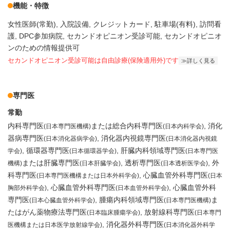
機能・特徴
女性医師(常勤)
入院設備
クレジットカード
駐車場(有料)
訪問看
護
DPC参加病院
セカンドオピニオン受診可能
セカンドオピニオ
ンのための情報提供可
セカンドオピニオン受診可能
は自由診療(保険適用外)です
詳しく見る
専門医
常勤
内科専門医
または総合内科専門医
消化
(日本専門医機構)
(日本内科学会)
器病専門医
消化器内視鏡専門医
(日本消化器病学会)
(日本消化器内視鏡
循環器専門医
肝臓内科領域専門医
学会)
(日本循環器学会)
(日本専門医
または肝臓専門医
透析専門医
外
機構)
(日本肝臓学会)
(日本透析医学会)
科専門医
心臓血管外科専門医
(日本専門医機構または日本外科学会)
(日本
心臓血管外科専門医
心臓血管外科
胸部外科学会)
(日本血管外科学会)
専門医
腫瘍内科領域専門医
ま
(日本心臓血管外科学会)
(日本専門医機構)
たはがん薬物療法専門医
放射線科専門医
(日本臨床腫瘍学会)
(日本専門
消化器外科専門医
医機構または日本医学放射線学会)
(日本消化器外科学