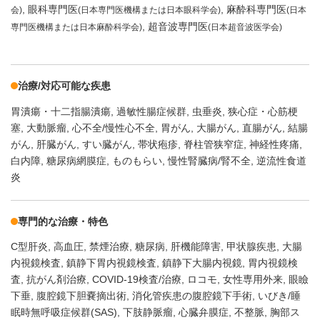
眼科専門医
麻酔科専門医
会)
(日本専門医機構または日本眼科学会)
(日本
超音波専門医
専門医機構または日本麻酔科学会)
(日本超音波医学会)
治療/対応可能な疾患
胃潰瘍・十二指腸潰瘍
過敏性腸症候群
虫垂炎
狭心症・心筋梗
塞
大動脈瘤
心不全/慢性心不全
胃がん
大腸がん
直腸がん
結腸
がん
肝臓がん
すい臓がん
帯状疱疹
脊柱管狭窄症
神経性疼痛
白内障
糖尿病網膜症
ものもらい
慢性腎臓病/腎不全
逆流性食道
炎
専門的な治療・特色
C型肝炎
高血圧
禁煙治療
糖尿病
肝機能障害
甲状腺疾患
大腸
内視鏡検査
鎮静下胃内視鏡検査
鎮静下大腸内視鏡
胃内視鏡検
査
抗がん剤治療
COVID-19検査/治療
ロコモ
女性専用外来
眼瞼
下垂
腹腔鏡下胆嚢摘出術
消化管疾患の腹腔鏡下手術
いびき/睡
眠時無呼吸症候群(SAS)
下肢静脈瘤
心臓弁膜症
不整脈
胸部ス