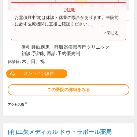
診療時間
月
火
水
木
金
土
日
祝
9:00～13:00
●
●
●
●
●
お盆(8月中旬)は休診・休業の場合があります。来院前
に必ず医療機関に直接ご確認ください。
15:00～19:00
●
●
●
●
●
×閉じる
睡眠疾患・呼吸器疾患専門クリニック
備考:
初診:予約制 再診:予約優先制
木、日、祝
休診日:
オンライン診療
この医院の詳細をみる
※
アクセス数
(有)二矢メディカル ドゥ・ラポール薬局