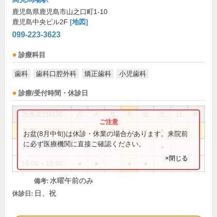
鹿児島県鹿児島市山之口町1-10
鹿児島中央ビル2F
[地図]
099-223-3623
診療科目
歯科
歯科口腔外科
矯正歯科
小児歯科
診療/受付時間・休診日
外来受付時間
月
火
水
木
金
土
日
祝
9:30～13:30
●
●
●
●
●
●
お盆(8月中旬)は休診・休業の場合があります。来院前
に必ず医療機関に直接ご確認ください。
14:30～18:00
●
×閉じる
15:00～19:00
●
●
●
●
水曜午前のみ
備考:
日、祝
休診日: