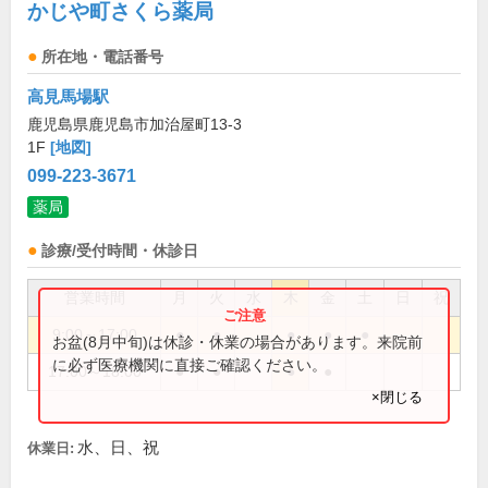
かじや町さくら薬局
所在地・電話番号
高見馬場駅
鹿児島県鹿児島市加治屋町13-3
1F
[地図]
099-223-3671
薬局
診療/受付時間・休診日
営業時間
月
火
水
木
金
土
日
祝
9:00～17:00
●
●
●
●
●
お盆(8月中旬)は休診・休業の場合があります。来院前
に必ず医療機関に直接ご確認ください。
17:00～18:00
●
●
●
●
×閉じる
水、日、祝
休業日: