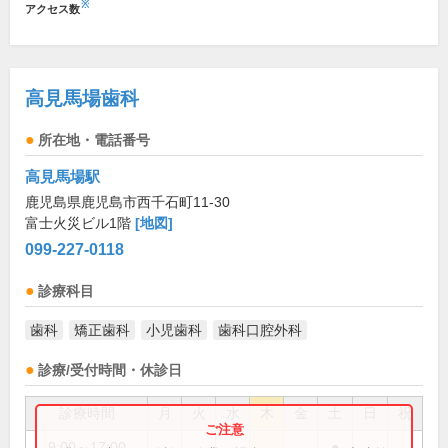
※
アクセス数
高見馬場歯科
所在地・電話番号
高見馬場駅
鹿児島県鹿児島市西千石町11-30
富士火災ビル1階
[地図]
099-227-0118
診療科目
歯科
矯正歯科
小児歯科
歯科口腔外科
診療/受付時間・休診日
診療時間
月
火
水
木
金
土
日
祝
9:00～17:00
●