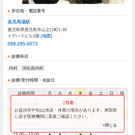
所在地・電話番号
高見馬場駅
鹿児島県鹿児島市山之口町1-30
イデハラビル1階
[地図]
099-295-0073
診療科目
内科
消化器内科
診療/受付時間・休診日
診療時間
月
火
水
木
金
土
日
祝
9:00～12:00
●
お盆(8月中旬)は休診・休業の場合があります。来院前
9:00～13:00
●
●
●
●
に必ず医療機関に直接ご確認ください。
14:00～17:00
●
×閉じる
15:00～18:00
●
●
●
●