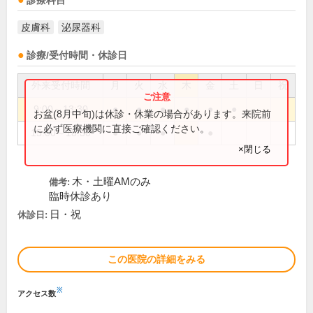
診療科目
皮膚科
泌尿器科
診療/受付時間・休診日
外来受付時間
月
火
水
木
金
土
日
祝
9:00～13:30
●
●
●
●
●
●
お盆(8月中旬)は休診・休業の場合があります。来院前
に必ず医療機関に直接ご確認ください。
15:00～18:30
●
●
●
●
×閉じる
木・土曜AMのみ
備考:
臨時休診あり
日・祝
休診日:
この医院の詳細をみる
※
アクセス数