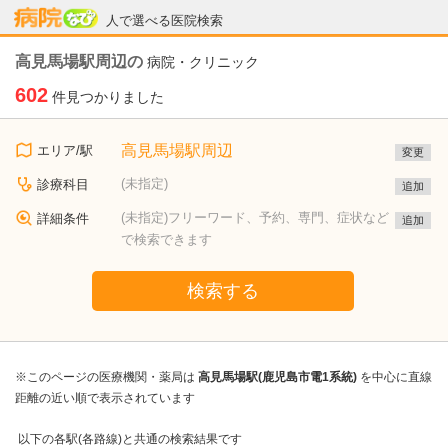
病院なび
人で選べる医院検索
高見馬場駅周辺の
病院・クリニック
602
件見つかりました
高見馬場駅周辺
エリア/駅
変更
(未指定)
診療科目
追加
(未指定)フリーワード、予約、専門、症状など
詳細条件
追加
で検索できます
検索する
※このページの医療機関・薬局は
高見馬場駅(鹿児島市電1系統)
を中心に直線
距離の近い順で表示されています
以下の各駅(各路線)と共通の検索結果です