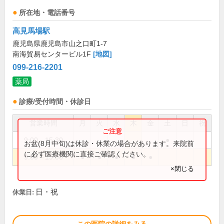
所在地・電話番号
高見馬場駅
鹿児島県鹿児島市山之口町1-7
南海貿易センタービル1F
[地図]
099-216-2201
薬局
診療/受付時間・休診日
営業時間
月
火
水
木
金
土
日
祝
9:00～15:30
●
お盆(8月中旬)は休診・休業の場合があります。来院前
に必ず医療機関に直接ご確認ください。
9:00～19:00
●
●
●
●
●
×閉じる
日・祝
休業日: