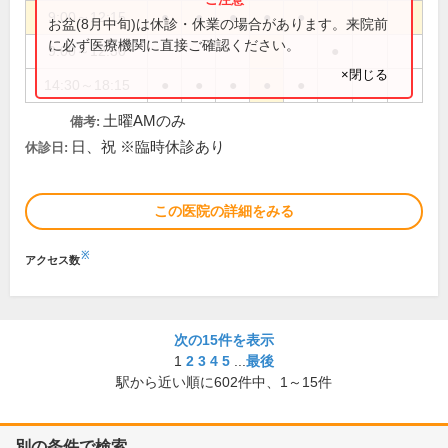
9:00～12:15
●
●
●
●
●
お盆(8月中旬)は休診・休業の場合があります。来院前
に必ず医療機関に直接ご確認ください。
9:00～12:30
●
×閉じる
14:30～18:15
●
●
●
●
●
土曜AMのみ
備考:
日、祝 ※臨時休診あり
休診日:
この医院の詳細をみる
※
アクセス数
次の15件を表示
1
2
3
4
5
...
最後
駅から近い順に
602
件中、
1～15件
別の条件で検索