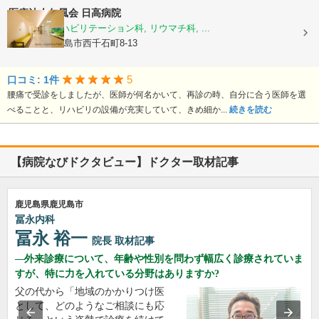
医療法人仁風会
日高病院
整形外科, リハビリテーション科, リウマチ科, ...
鹿児島県鹿児島市西千石町8-13
5
口コミ: 1件
腰痛で受診をしましたが、医師が何名かいて、再診の時、自分に合う医師を選
べることと、リハビリの設備が充実していて、きめ細か...
続きを読む
【病院なびドクタビュー】ドクター取材記事
鹿児島県鹿児島市
冨永内科
冨永 裕一
院長
取材記事
外来診療について、年齢や性別を問わず幅広く診療されていま
すが、特に力を入れている分野はありますか?
父の代から「地域のかかりつけ医
として、どのようなご相談にも応