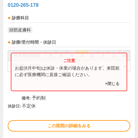
0120-265-178
診療科目
頭部皮膚科
診療/受付時間・休診日
外来受付時間
月
火
水
木
金
土
日
祝
10:00～22:00
●
●
●
●
●
●
●
●
お盆(8月中旬)は休診・休業の場合があります。来院前
に必ず医療機関に直接ご確認ください。
×閉じる
予約制
備考:
不定休
休診日:
この医院の詳細をみる