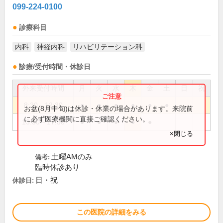
099-224-0100
診療科目
内科
神経内科
リハビリテーション科
診療/受付時間・休診日
外来受付時間
月
火
水
木
金
土
日
祝
8:30～12:30
●
●
●
●
●
●
お盆(8月中旬)は休診・休業の場合があります。来院前
に必ず医療機関に直接ご確認ください。
13:30～17:30
●
●
●
●
●
×閉じる
土曜AMのみ
備考:
臨時休診あり
日・祝
休診日:
この医院の詳細をみる