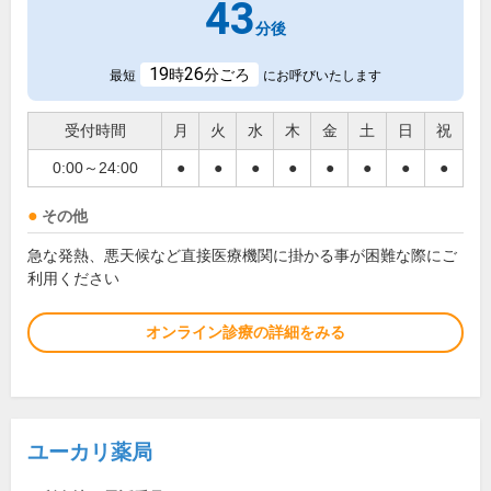
43
分後
19
26
時
分ごろ
最短
にお呼びいたします
受付時間
月
火
水
木
金
土
日
祝
0:00～24:00
●
●
●
●
●
●
●
●
その他
急な発熱、悪天候など直接医療機関に掛かる事が困難な際にご
利用ください
オンライン診療の詳細をみる
ユーカリ薬局