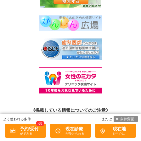
《掲載している情報についてのご注意》
条件変更
掲載している各種情報は、ミーカンパニー株式会社および
株式会
68
社eヘルスケア
が調査した情報をもとにしています。 正確な情報掲
予約/受付
現在診療
現在地
載に努めておりますが、内容を完全に保証するものではありませ
ん。