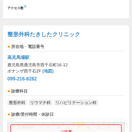
※
アクセス数
整形外科たきしたクリニック
所在地・電話番号
高見馬場駅
鹿児島県鹿児島市西千石町16-12
ボナンザ西千石2F
[地図]
099-216-8282
診療科目
整形外科
リウマチ科
リハビリテーション科
診療/受付時間・休診日
診療時間
月
火
水
木
金
土
日
祝