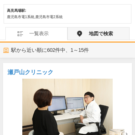
高見馬場駅:
鹿児島市電1系統,鹿児島市電2系統
一覧表示
地図で検索
駅から近い順に
602
件中、
1～15件
瀬戸山クリニック