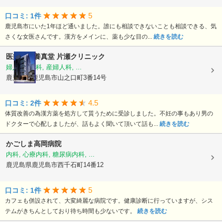
5
口コミ: 1件
鹿児島市にいた1年ほど通いました。誰にも相談できないことも相談できる、気
さくな女医さんです。漢方をメインに、薬も少な目の...
続きを読む
医療法人養真堂
片瀬クリニック
婦人科, 産科, 産婦人科, ...
鹿児島県鹿児島市山之口町3番14号
4.5
口コミ: 2件
体質改善の為漢方薬を処方して貰うために受診しました。不妊の事もあり男の
ドクターで心配しましたが、話もよく聞いて頂いて話も...
続きを読む
かごしま高岡病院
内科, 心療内科, 糖尿病内科, ...
鹿児島県鹿児島市西千石町14番12
5
口コミ: 1件
カフェも併設されて、大変綺麗な病院です。健康診断に行っていますが、シス
テムがきちんとしており待ち時間も少ないです。
続きを読む