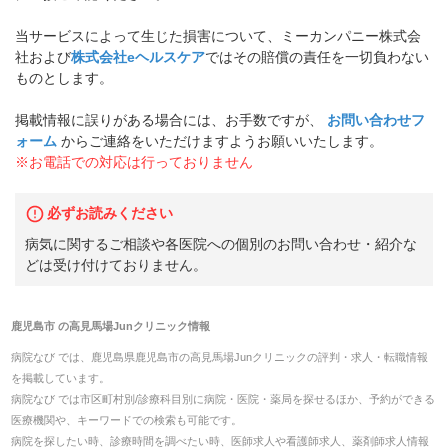
当サービスによって生じた損害について、ミーカンパニー株式会
社および
株式会社eヘルスケア
ではその賠償の責任を一切負わない
ものとします。
掲載情報に誤りがある場合には、お手数ですが、
お問い合わせフ
ォーム
からご連絡をいただけますようお願いいたします。
※お電話での対応は行っておりません
必ずお読みください
病気に関するご相談や各医院への個別のお問い合わせ・紹介な
どは受け付けておりません。
鹿児島市
の
高見馬場Junクリニック
情報
病院なび では、
鹿児島県
鹿児島市
の
高見馬場Junクリニック
の
評判・求人・転職
情報
を掲載しています。
病院なび では市区町村別/診療科目別に病院・医院・薬局を探せるほか、予約ができる
医療機関や、キーワードでの検索も可能です。
病院を探したい時、診療時間を調べたい時、医師求人や看護師求人、薬剤師求人情報