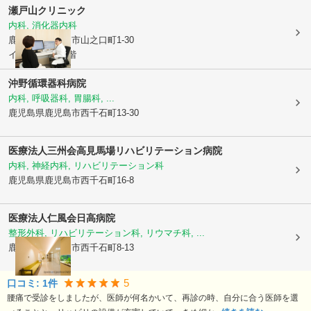
瀬戸山クリニック
内科, 消化器内科
鹿児島県鹿児島市
山之口町1-30
イデハラビル1階
沖野循環器科病院
内科, 呼吸器科, 胃腸科, ...
鹿児島県鹿児島市
西千石町13-30
医療法人三州会
高見馬場リハビリテーション病院
内科, 神経内科, リハビリテーション科
鹿児島県鹿児島市
西千石町16-8
医療法人仁風会
日高病院
整形外科, リハビリテーション科, リウマチ科, ...
鹿児島県鹿児島市
西千石町8-13
5
口コミ:
1
件
腰痛で受診をしましたが、医師が何名かいて、再診の時、自分に合う医師を選