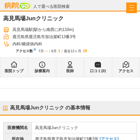
病院なび
人で選べる医院検索
高見馬場Junクリニック
高見馬場駅
(駅から
南西に約110m
)
鹿児島県鹿児島市加治屋町13番3号
内科
糖尿病内科
※
--
1
28
アクセス数
7月
:
6月
:
過去12ヶ月:
医院トップ
診療案内
医師
口コミ(
0
)
アクセス
高見馬場Junクリニック
の基本情報
医療機関名
高見馬場Junクリニック
所在地
鹿児島県鹿児島市加治屋町13番3号
[アクセス]