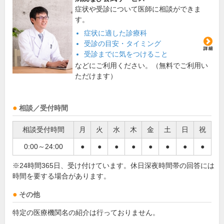
症状や受診について医師に相談ができま
す。
症状に適した診療科
受診の目安・タイミング
受診までに気をつけること
などにご利用ください。（無料でご利用い
ただけます）
相談／受付時間
相談受付時間
月
火
水
木
金
土
日
祝
0:00～24:00
●
●
●
●
●
●
●
●
※24時間365日、受け付けています。休日深夜時間帯の回答には
時間を要する場合があります。
その他
特定の医療機関名の紹介は行っておりません。