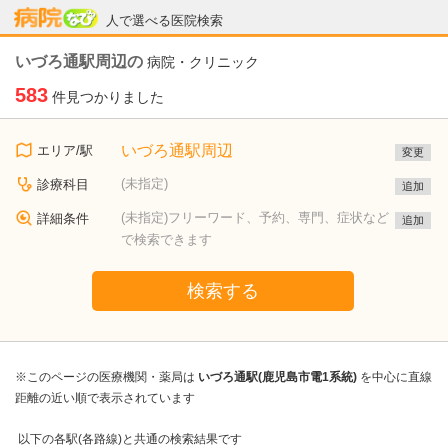
病院なび
人で選べる医院検索
いづろ通駅周辺の
病院・クリニック
583
件見つかりました
いづろ通駅周辺
エリア/駅
変更
(未指定)
診療科目
追加
(未指定)フリーワード、予約、専門、症状など
詳細条件
追加
で検索できます
検索する
※このページの医療機関・薬局は
いづろ通駅(鹿児島市電1系統)
を中心に直線
距離の近い順で表示されています
以下の各駅(各路線)と共通の検索結果です