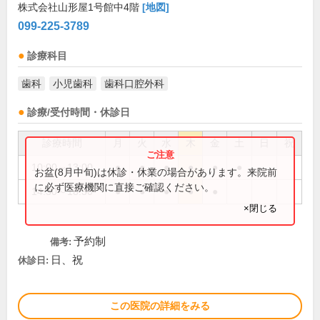
株式会社山形屋1号館中4階
[地図]
099-225-3789
診療科目
歯科
小児歯科
歯科口腔外科
診療/受付時間・休診日
診療時間
月
火
水
木
金
土
日
祝
10:00～13:00
●
●
●
●
●
●
お盆(8月中旬)は休診・休業の場合があります。来院前
に必ず医療機関に直接ご確認ください。
14:30～18:30
●
●
●
●
●
×閉じる
予約制
備考:
日、祝
休診日:
この医院の詳細をみる