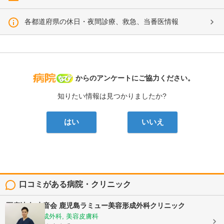
各都道府県の休日・夜間診療、救急、当番医情報
病院なび
からのアンケートにご協力ください。
知りたい情報は見つかりましたか?
はい
いいえ
口コミがある病院・クリニック
医療法人 水音会
鹿児島ラミュー美容形成外科クリニック
美容外科, 形成外科, 美容皮膚科