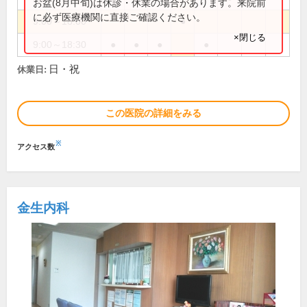
お盆(8月中旬)は休診・休業の場合があります。来院前
に必ず医療機関に直接ご確認ください。
9:00～18:00
●
×閉じる
9:00～18:30
●
●
●
●
日・祝
休業日:
この医院の詳細をみる
※
アクセス数
金生内科