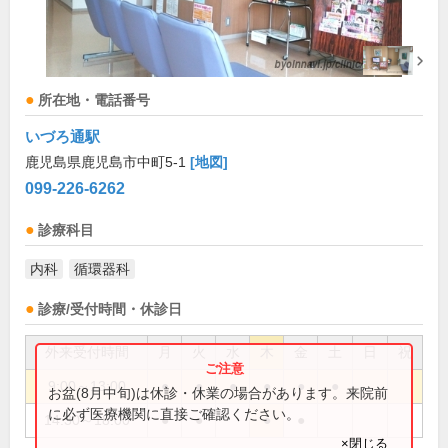
所在地・電話番号
いづろ通駅
鹿児島県鹿児島市中町5-1
[地図]
099-226-6262
診療科目
内科
循環器科
診療/受付時間・休診日
外来受付時間
月
火
水
木
金
土
日
祝
9:00～13:00
●
●
●
●
●
●
お盆(8月中旬)は休診・休業の場合があります。来院前
に必ず医療機関に直接ご確認ください。
14:30～18:00
●
●
●
●
×閉じる