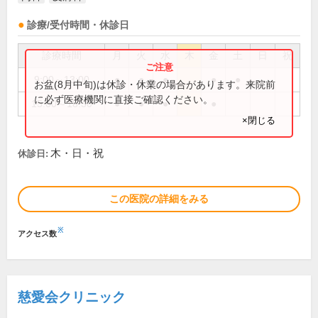
診療/受付時間・休診日
診療時間
月
火
水
木
金
土
日
祝
9:00～13:00
●
●
●
●
●
お盆(8月中旬)は休診・休業の場合があります。来院前
に必ず医療機関に直接ご確認ください。
15:00～18:30
●
●
●
●
×閉じる
木・日・祝
休診日:
この医院の詳細をみる
※
アクセス数
慈愛会クリニック