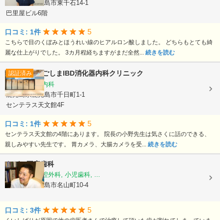
鹿児島県鹿児島市東千石14-1
巴里屋ビル6階
5
口コミ: 1件
こちらで目のくぼみとほうれい線のヒアルロン酸しました。 どちらもとても綺
麗な仕上がりでした。 3カ月程経ちますがまだ全然...
続きを読む
かごしまIBD消化器内科クリニック
認証済み
消化器内科, 内科
鹿児島県鹿児島市千日町1-1
センテラス天文館4F
5
口コミ: 1件
センテラス天文館の4階にあります。 院長の小野先生は気さくに話のできる、
親しみやすい先生です。 胃カメラ、大腸カメラを受...
続きを読む
ながい正彦歯科
歯科, 歯科口腔外科, 小児歯科, ...
鹿児島県鹿児島市名山町10-4
5
口コミ: 3件