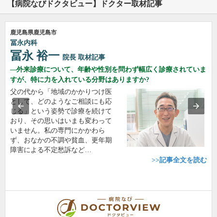
【病院なびドクタビュー】ドクター取材記事
鹿児島県鹿児島市
冨永内科
冨永 裕一
院長
取材記事
外来診療について、年齢や性別を問わず幅広く診療されていま
すが、特に力を入れている分野はありますか?
父の代から「地域のかかりつけ医
として、どのようなご相談にも応
じる」という姿勢で診療を続けて
おり、その思いはいまも変わって
いません。私の専門にかかわら
ず、おなかの不調や貧血、更年期
障害による不定愁訴など…
>>記事全文を読む