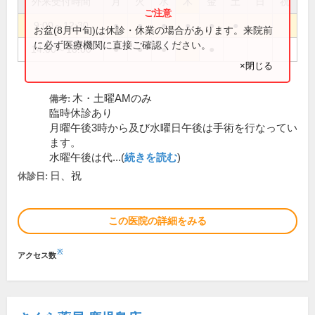
外来受付時間
月
火
水
木
金
土
日
祝
9:00～12:30
●
●
●
●
●
●
お盆(8月中旬)は休診・休業の場合があります。来院前
に必ず医療機関に直接ご確認ください。
14:00～18:00
●
●
●
●
×閉じる
木・土曜AMのみ
備考:
臨時休診あり
月曜午後3時から及び水曜日午後は手術を行なってい
ます。
水曜午後は代...(
続きを読む
)
日、祝
休診日:
この医院の詳細をみる
※
アクセス数