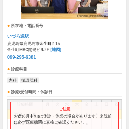
所在地・電話番号
いづろ通駅
鹿児島県鹿児島市金生町2-15
金生町MBC開発ビル2F
[地図]
099-295-6381
診療科目
内科
循環器科
診療/受付時間・休診日
診療時間
月
火
水
木
金
土
日
祝
9:00～12:30
●
●
●
●
●
●
お盆(8月中旬)は休診・休業の場合があります。来院前
に必ず医療機関に直接ご確認ください。
14:00～18:30
●
●
●
●