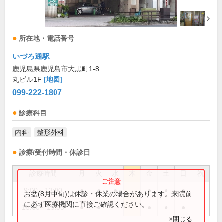
所在地・電話番号
いづろ通駅
鹿児島県鹿児島市大黒町1-8
丸ビル1F
[地図]
099-222-1807
診療科目
内科
整形外科
診療/受付時間・休診日
診療時間
月
火
水
木
金
土
日
祝
9:00～13:00
●
●
●
●
●
●
お盆(8月中旬)は休診・休業の場合があります。来院前
に必ず医療機関に直接ご確認ください。
15:00～19:00
●
●
●
●
●
×閉じる