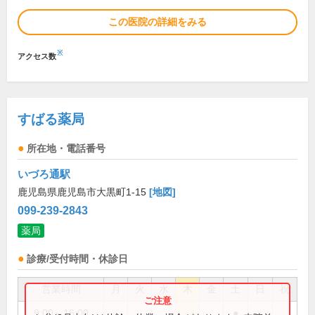
この医院の詳細をみる
※
アクセス数
すばる薬局
所在地・電話番号
いづろ通駅
鹿児島県鹿児島市大黒町1-15
[地図]
099-239-2843
薬局
診療/受付時間・休診日
営業時間
月
火
水
木
金
土
日
祝
9:00～16:00
●