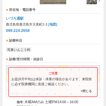
所在地・電話番号
いづろ通駅
鹿児島県鹿児島市大黒町2-3
[地図]
099-224-2658
診療科目
耳鼻いんこう科
診療/受付時間・休診日
診療時間
月
火
水
木
金
土
日
祝
9:00～13:00
●
●
●
●
●
●
お盆(8月中旬)は休診・休業の場合があります。来院前
に必ず医療機関に直接ご確認ください。
14:00～16:00
●
×閉じる
15:00～18:30
●
●
●
●
木曜AMのみ 土曜PM14:00～16:00
備考: