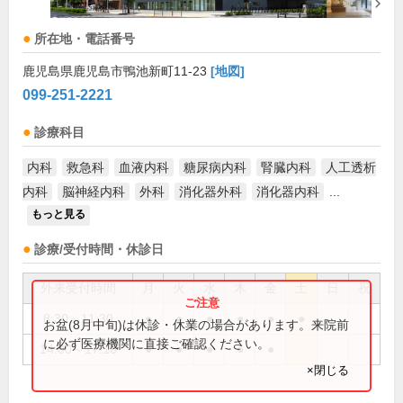
所在地・電話番号
鹿児島県鹿児島市鴨池新町11-23
[地図]
099-251-2221
診療科目
内科
救急科
血液内科
糖尿病内科
腎臓内科
人工透析
内科
脳神経内科
外科
消化器外科
消化器内科
...
もっと見る
診療/受付時間・休診日
外来受付時間
月
火
水
木
金
土
日
祝
8:30～11:30
●
●
●
●
●
●
お盆(8月中旬)は休診・休業の場合があります。来院前
に必ず医療機関に直接ご確認ください。
14:00～17:10
●
●
●
●
●
×閉じる