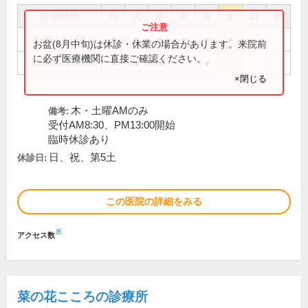
診療時間
月
火
水
木
金
土
日
祝
9:00～12:00
●
●
●
●
●
●
お盆(8月中旬)は休診・休業の場合があります。来院前
に必ず医療機関に直接ご確認ください。
13:30～17:00
●
●
●
●
×閉じる
木・土曜AMのみ
備考:
受付AM8:30、PM13:00開始
臨時休診あり
日、祝、第5土
休診日:
この医院の詳細をみる
※
アクセス数
菜の花こころの診療所