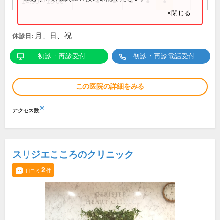
14:00～18:00
●
●
●
●
●
×閉じる
月、日、祝
休診日:
初診・再診受付
初診・再診電話受付
この医院の詳細をみる
※
アクセス数
スリジエこころのクリニック
2
口コミ
件