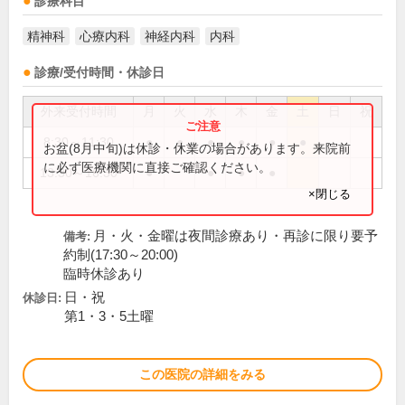
診療科目
精神科
心療内科
神経内科
内科
診療/受付時間・休診日
外来受付時間
月
火
水
木
金
土
日
祝
8:30～11:30
●
●
●
●
●
●
お盆(8月中旬)は休診・休業の場合があります。来院前
に必ず医療機関に直接ご確認ください。
13:30～16:30
●
●
●
●
×閉じる
月・火・金曜は夜間診療あり・再診に限り要予
備考:
約制(17:30～20:00)
臨時休診あり
日・祝
休診日:
第1・3・5土曜
この医院の詳細をみる