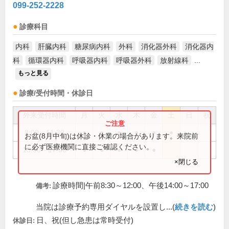
099-252-2228
診療科目
内科
肝臓内科
糖尿病内科
外科
消化器外科
消化器内
科
循環器内科
呼吸器内科
呼吸器外科
放射線科
...
もっと見る
診療/受付時間・休診日
外来受付時間
月
火
水
木
金
土
日
祝
8:00～11:30
●
●
●
●
●
●
お盆(8月中旬)は休診・休業の場合があります。来院前
に必ず医療機関に直接ご確認ください。
13:00～17:00
●
●
●
●
●
×閉じる
診療時間|午前8:30～12:00、午後14:00～17:00
備考:
当院は診療予約専用ダイヤルを設置し...(
続きを読む
)
日、祝(但し急患は常時受付)
休診日: