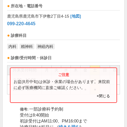
所在地・電話番号
鹿児島県鹿児島市下伊敷2丁目4-15
[地図]
099-220-4645
診療科目
内科
精神科
神経内科
診療/受付時間・休診日
外来受付時間
月
火
水
木
金
土
日
祝
9:00～12:00
●
●
●
●
●
●
お盆(8月中旬)は休診・休業の場合があります。来院前
に必ず医療機関に直接ご確認ください。
13:30～17:00
●
●
●
●
●
●
×閉じる
一部診療科予約制
備考:
受付は8:40開始
初診受付はAM11:00、PM16:00まで