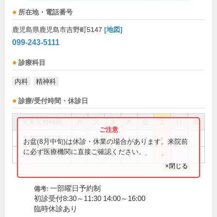
所在地・電話番号
鹿児島県鹿児島市吉野町5147
[地図]
099-243-5111
診療科目
内科
精神科
診療/受付時間・休診日
外来受付時間
月
火
水
木
金
土
日
祝
9:00～13:00
●
●
●
●
●
●
お盆(8月中旬)は休診・休業の場合があります。来院前
に必ず医療機関に直接ご確認ください。
14:00～17:00
●
●
●
●
●
●
×閉じる
一部曜日予約制
備考:
初診受付8:30～11:30 14:00～16:00
臨時休診あり