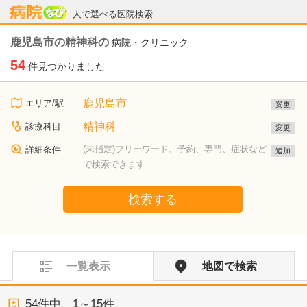
病院なび
人で選べる医院検索
鹿児島市の精神科の
病院・クリニック
54
件見つかりました
鹿児島市
エリア/駅
変更
精神科
診療科目
変更
(未指定)フリーワード、予約、専門、症状など
詳細条件
追加
で検索できます
検索する
一覧表示
地図で検索
54
件中、
1～15件