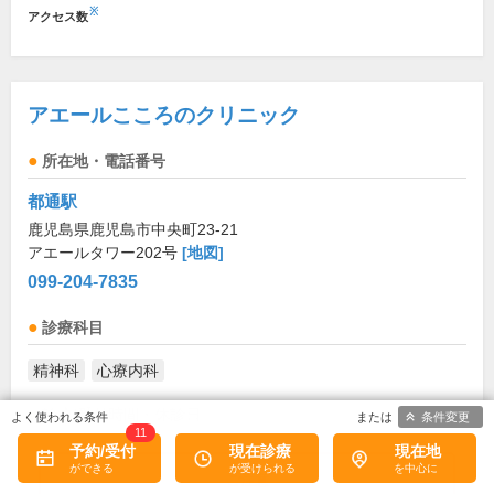
※
アクセス数
アエールこころのクリニック
所在地・電話番号
都通駅
鹿児島県鹿児島市中央町23-21
アエールタワー202号
[地図]
099-204-7835
診療科目
精神科
心療内科
診療/受付時間・休診日
条件変更
11
予約/受付
現在診療
現在地
診療時間
月
火
水
木
金
土
日
祝