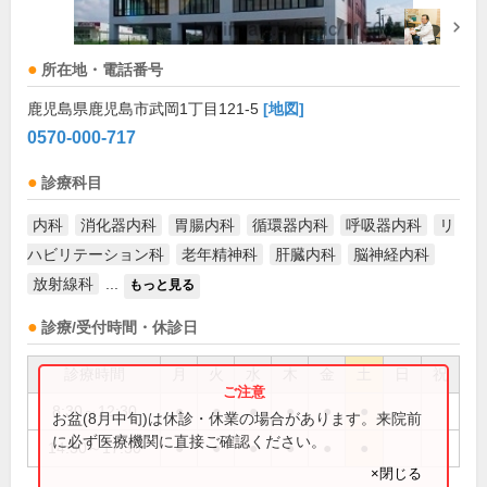
所在地・電話番号
鹿児島県鹿児島市武岡1丁目121-5
[地図]
0570-000-717
診療科目
内科
消化器内科
胃腸内科
循環器内科
呼吸器内科
リ
ハビリテーション科
老年精神科
肝臓内科
脳神経内科
放射線科
...
もっと見る
診療/受付時間・休診日
診療時間
月
火
水
木
金
土
日
祝
8:30～12:30
●
●
●
●
●
●
お盆(8月中旬)は休診・休業の場合があります。来院前
に必ず医療機関に直接ご確認ください。
14:30～17:30
●
●
●
●
●
●
×閉じる