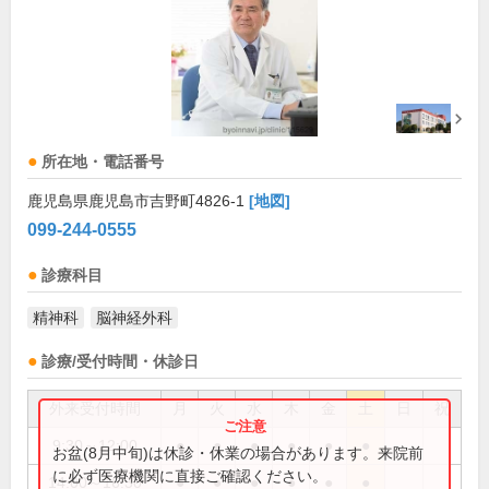
所在地・電話番号
鹿児島県鹿児島市吉野町4826-1
[地図]
099-244-0555
診療科目
精神科
脳神経外科
診療/受付時間・休診日
外来受付時間
月
火
水
木
金
土
日
祝
9:30～12:00
●
●
●
●
●
●
お盆(8月中旬)は休診・休業の場合があります。来院前
に必ず医療機関に直接ご確認ください。
14:00～16:30
●
●
●
●
●
●