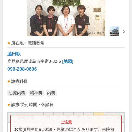
所在地・電話番号
脇田駅
鹿児島県鹿児島市宇宿3-32-5
[地図]
099-208-0606
診療科目
心療内科
精神科
内科
診療/受付時間・休診日
診療時間
月
火
水
木
金
土
日
祝
9:30～13:30
●
●
●
●
●
お盆(8月中旬)は休診・休業の場合があります。来院前