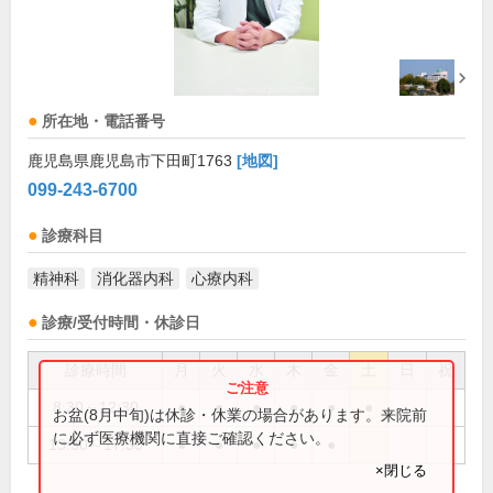
所在地・電話番号
鹿児島県鹿児島市下田町1763
[地図]
099-243-6700
診療科目
精神科
消化器内科
心療内科
診療/受付時間・休診日
診療時間
月
火
水
木
金
土
日
祝
8:30～12:30
●
●
●
●
●
●
お盆(8月中旬)は休診・休業の場合があります。来院前
に必ず医療機関に直接ご確認ください。
13:30～17:30
●
●
●
●
●
×閉じる