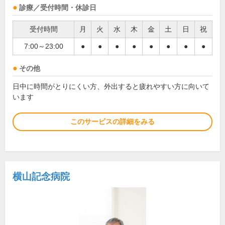
診療／受付時間・休診日
受付時間
月
火
水
木
金
土
日
祝
7:00～23:00
●
●
●
●
●
●
●
●
その他
日中に時間がとりにくい方、外出すると疲れやすい方に向いて
います
このサービスの詳細をみる
横山記念病院