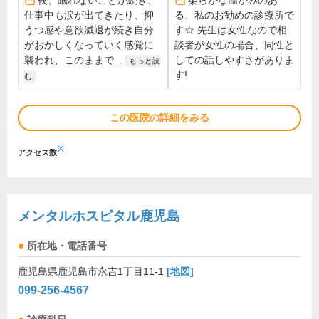
夜、眠れないことが続き、
柔らかな温かみのあ
仕事中も涙が出てきたり、抑
る、私のお勧めの診療所で
うつ感や意欲減退が続き自分
す☆ 先生は女性なので相
がおかしくなっていく感覚に
談者が女性の場合、同性と
襲われ、このままで...
しての話しやすさがありま
もっと読
す!
む
この医院の詳細をみる
※
アクセス数
メンタルホスピタル鹿児島
所在地・電話番号
鹿児島県鹿児島市永吉1丁目11-1
[地図]
099-256-4567