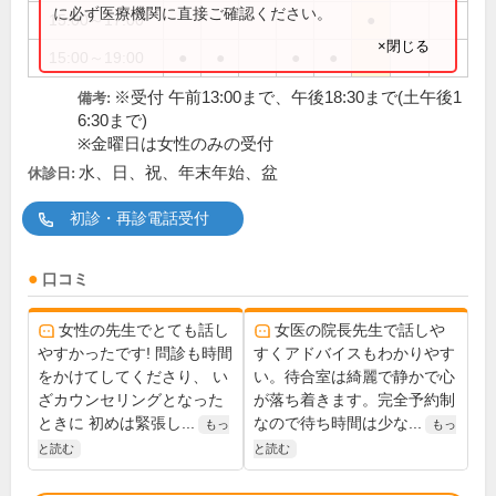
に必ず医療機関に直接ご確認ください。
15:00～17:00
●
×閉じる
15:00～19:00
●
●
●
●
※受付 午前13:00まで、午後18:30まで(土午後1
備考:
6:30まで)
※金曜日は女性のみの受付
水、日、祝、年末年始、盆
休診日:
初診・再診電話受付
口コミ
女性の先生でとても話し
女医の院長先生で話しや
やすかったです! 問診も時間
すくアドバイスもわかりやす
をかけてしてくださり、 い
い。待合室は綺麗で静かで心
ざカウンセリングとなった
が落ち着きます。完全予約制
ときに 初めは緊張し...
なので待ち時間は少な...
もっ
もっ
と読む
と読む