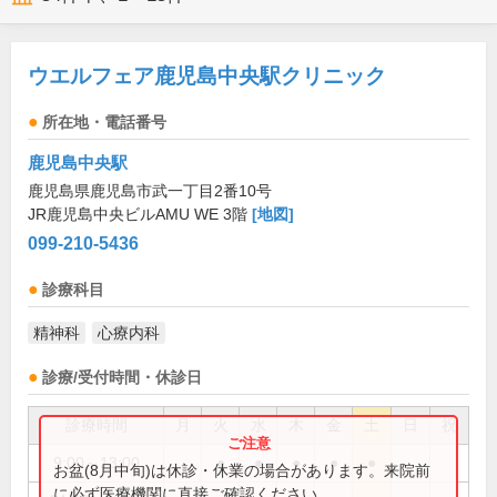
ウエルフェア鹿児島中央駅クリニック
所在地・電話番号
鹿児島中央駅
鹿児島県鹿児島市武一丁目2番10号
JR鹿児島中央ビルAMU WE 3階
[地図]
099-210-5436
診療科目
精神科
心療内科
診療/受付時間・休診日
診療時間
月
火
水
木
金
土
日
祝
9:00～13:00
●
●
●
●
●
お盆(8月中旬)は休診・休業の場合があります。来院前
に必ず医療機関に直接ご確認ください。