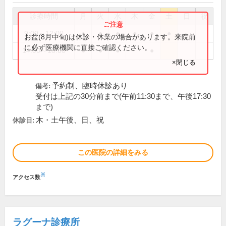
診療時間
月
火
水
木
金
土
日
祝
9:00～12:00
●
●
●
●
●
●
お盆(8月中旬)は休診・休業の場合があります。来院前
に必ず医療機関に直接ご確認ください。
14:00～18:00
●
●
●
●
×閉じる
予約制、臨時休診あり
備考:
受付は上記の30分前まで(午前11:30まで、午後17:30
まで)
木・土午後、日、祝
休診日:
この医院の詳細をみる
※
アクセス数
ラグーナ診療所