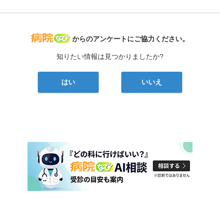
病院なび
からのアンケートにご協力ください。
知りたい情報は見つかりましたか?
はい
いいえ