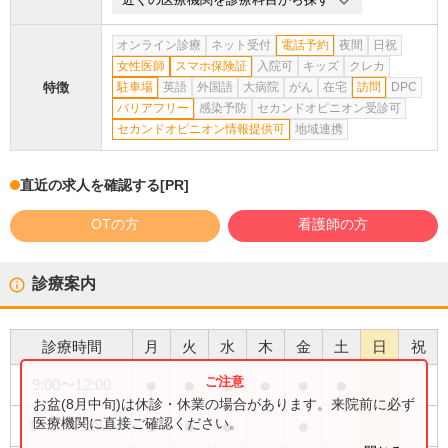
オンライン診療
ネット受付
電話予約
夜間
日祝
女性医師
スマホ保険証
入院可
キッズ
クレカ
特徴
駐車場
英語
外国語
大病院
がん
在宅
訪問
DPC
バリアフリー
感染予防
セカンドオピニオン受診可
セカンドオピニオン情報提供可
地域連携
直近の求人を確認する
[PR]
OTの方
看護師の方
診療案内
診療時間
月
火
水
木
金
土
日
祝
●
●
●
●
●
●
9:00
〜
12:00
お盆(8月中旬)は休診・休業の場合があります。来院前に必ず
●
●
●
●
医療機関に直接ご確認ください。
14:00
〜
18:00