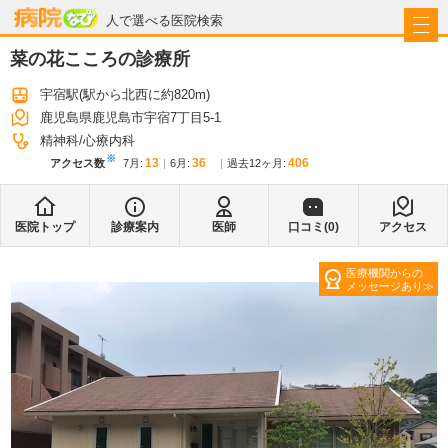
病院なび
人で選べる医院検索
菜の花こころの診療所
宇宿駅
(駅から
北西に約820m
)
鹿児島県鹿児島市宇宿7丁目5-1
精神科
心療内科
※
13
36
406
アクセス数
7月
:
6月
:
過去12ヶ月:
医院トップ
診療案内
医師
口コミ(
0
)
アクセス
医療機関からの
メッセージあり