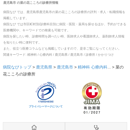
鹿児島市
の
菜の花こころの診療所
情報
病院なび では、
鹿児島県
鹿児島市
の
菜の花こころの診療所
の
評判・求人・転職
情報を
掲載しています。
病院なび では市区町村別/診療科目別に病院・医院・薬局を探せるほか、予約ができる
医療機関や、キーワードでの検索も可能です。
病院を探したい時、診療時間を調べたい時、医師求人や看護師求人、薬剤師求人情報
を知りたい時に便利です。
また、役立つ医療コラムなども掲載していますので、是非ご覧になってください。
関連キーワード:
精神科 / 心療内科 / 鹿児島県 / 鹿児島市 / 診療所 / かかりつけ
病院なびトップ
>
鹿児島県
>
鹿児島市
>
精神科
心療内科
... >
菜の
花こころの診療所
プライバシーマークについて