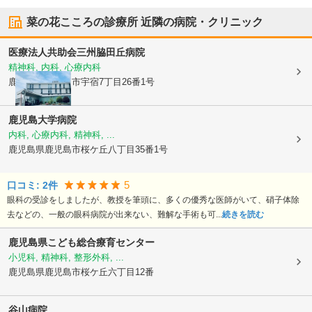
菜の花こころの診療所
近隣の病院・クリニック
医療法人共助会三州脇田丘病院
精神科, 内科, 心療内科
鹿児島県鹿児島市
宇宿7丁目26番1号
鹿児島大学病院
内科, 心療内科, 精神科, ...
鹿児島県鹿児島市
桜ケ丘八丁目35番1号
5
口コミ:
2
件
眼科の受診をしましたが、教授を筆頭に、多くの優秀な医師がいて、硝子体除
去などの、一般の眼科病院が出来ない、難解な手術も可...
続きを読む
鹿児島県こども総合療育センター
小児科, 精神科, 整形外科, ...
鹿児島県鹿児島市
桜ケ丘六丁目12番
谷山病院