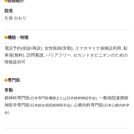
医師紹介
院長
久保 かおり
機能・特徴
電話予約(初診/再診)
女性医師(常勤)
スマホマイナ保険証利用
駐
車場(無料)
訪問看護
バリアフリー
セカンドオピニオンのための
情報提供可
専門医
常勤
精神科専門医
一般病院連携精
(日本専門医機構または日本精神神経学会)
神医学専門医
心療内科専門医
(日本総合病院精神医学会)
(日本心療内科学
会)