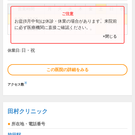
営業時間
月
火
水
木
金
土
日
祝
8:30～13:00
●
お盆(8月中旬)は休診・休業の場合があります。来院前
に必ず医療機関に直接ご確認ください。
8:30～18:00
●
●
●
●
●
×閉じる
日・祝
休業日:
この医院の詳細をみる
※
アクセス数
田村クリニック
所在地・電話番号
脇田駅