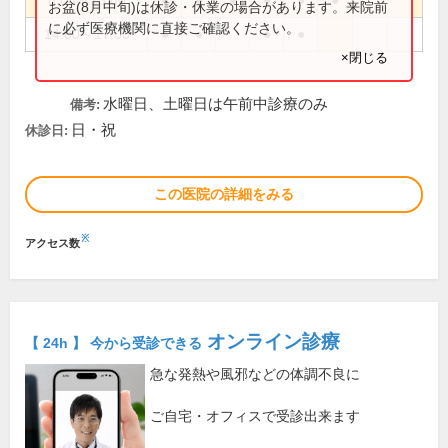
8:00～13:00
●
●
●
●
●
●
お盆(8月中旬)は休診・休業の場合があります。来院前
に必ず医療機関に直接ご確認ください。
14:00～17:00
●
●
●
●
×閉じる
水曜日、土曜日は午前中診療のみ
備考:
日・祝
休診日:
この医院の詳細をみる
※
アクセス数
オンライン診療
【 24h 】 今から受診できる
急な発熱や風邪などの体調不良に
ご自宅・オフィスで受診出来ます