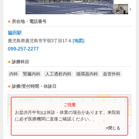
所在地・電話番号
脇田駅
鹿児島県鹿児島市宇宿3丁目17-6
[地図]
099-257-2277
診療科目
内科
腎臓内科
人工透析内科
循環器内科
血管外科
診療/受付時間・休診日
診療時間
月
火
水
木
金
土
日
祝
9:00～13:00
●
●
●
●
●
●
お盆(8月中旬)は休診・休業の場合があります。来院前
に必ず医療機関に直接ご確認ください。
14:00～18:00
●
●
●
●
●
×閉じる