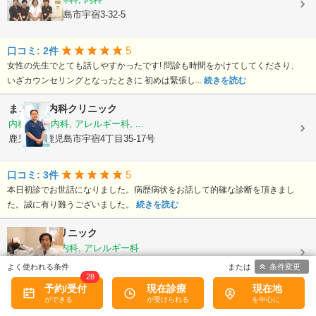
鹿児島県鹿児島市宇宿3-32-5
5
口コミ: 2件
女性の先生でとても話しやすかったです! 問診も時間をかけてしてくださり、
いざカウンセリングとなったときに 初めは緊張し...
続きを読む
まごころ内科クリニック
内科, 神経内科, アレルギー科, ...
鹿児島県鹿児島市宇宿4丁目35-17号
5
口コミ: 3件
本日初診でお世話になりました。病歴病状をお話して的確な診断を頂きまし
た。誠に有り難うございました。
続きを読む
栃木隆男クリニック
内科, 呼吸器内科, アレルギー科
鹿児島県鹿児島市宇宿2-25-30
条件変更
28
予約/受付
現在診療
現在地
5
口コミ: 3件
あたたかい先生、スタッフの方々です。 喘息をはじめ呼吸器疾患が専門で有名