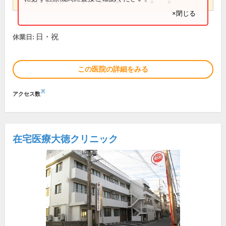
8:45～18:00
●
●
●
●
●
×閉じる
日・祝
休業日:
この医院の詳細をみる
※
アクセス数
在宅医療大徳クリニック