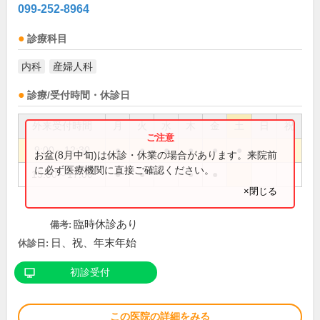
099-252-8964
診療科目
内科
産婦人科
診療/受付時間・休診日
外来受付時間
月
火
水
木
金
土
日
祝
9:00～12:30
●
●
●
●
●
●
お盆(8月中旬)は休診・休業の場合があります。来院前
に必ず医療機関に直接ご確認ください。
15:00～17:00
●
●
●
●
×閉じる
臨時休診あり
備考:
日、祝、年末年始
休診日:
初診受付
この医院の詳細をみる