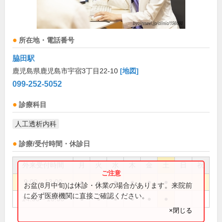
所在地・電話番号
脇田駅
鹿児島県鹿児島市宇宿3丁目22-10
[地図]
099-252-5052
診療科目
人工透析内科
診療/受付時間・休診日
外来受付時間
月
火
水
木
金
土
日
祝
9:00～13:00
●
●
●
●
●
●
お盆(8月中旬)は休診・休業の場合があります。来院前
に必ず医療機関に直接ご確認ください。
14:00～16:00
●
●
●
●
●
●
×閉じる