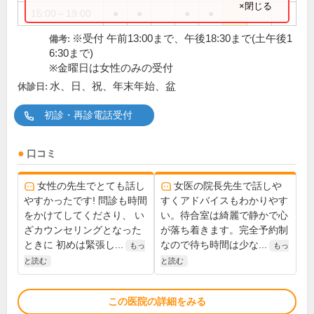
×閉じる
15:00～19:00
●
●
●
●
※受付 午前13:00まで、午後18:30まで(土午後1
備考:
6:30まで)
※金曜日は女性のみの受付
水、日、祝、年末年始、盆
休診日:
初診・再診電話受付
口コミ
女性の先生でとても話し
女医の院長先生で話しや
やすかったです! 問診も時間
すくアドバイスもわかりやす
をかけてしてくださり、 い
い。待合室は綺麗で静かで心
ざカウンセリングとなった
が落ち着きます。完全予約制
ときに 初めは緊張し...
なので待ち時間は少な...
もっ
もっ
と読む
と読む
この医院の詳細をみる