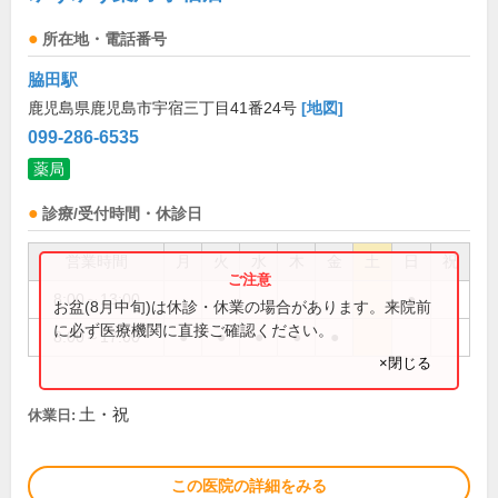
所在地・電話番号
脇田駅
鹿児島県鹿児島市宇宿三丁目41番24号
[地図]
099-286-6535
薬局
診療/受付時間・休診日
営業時間
月
火
水
木
金
土
日
祝
8:00～13:00
●
お盆(8月中旬)は休診・休業の場合があります。来院前
に必ず医療機関に直接ご確認ください。
8:00～17:00
●
●
●
●
●
×閉じる
土・祝
休業日:
この医院の詳細をみる