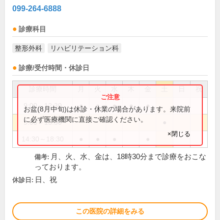
099-264-6888
診療科目
整形外科
リハビリテーション科
診療/受付時間・休診日
診療時間
月
火
水
木
金
土
日
祝
9:00～12:30
●
●
●
●
●
お盆(8月中旬)は休診・休業の場合があります。来院前
に必ず医療機関に直接ご確認ください。
9:00～13:30
●
×閉じる
14:30～18:30
●
●
●
●
月、火、水、金は、18時30分まで診療をおこな
備考:
っております。
日、祝
休診日:
この医院の詳細をみる