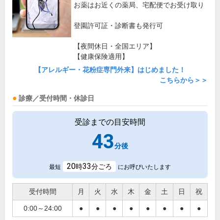
お薬はお近くの薬局、宅配便でお受け取り
登園許可証・診断書も発行可
【夜間休日・全国エリア】
【健康保険適用】
【アレルギー・花粉症専門外来】はじめました！
こちらから＞＞
診療／受付時間・休診日
受診までの目安時間
43
分後
20
33
時
分ごろ
最短
にお呼びいたします
受付時間
月
火
水
木
金
土
日
祝
0:00～24:00
●
●
●
●
●
●
●
●