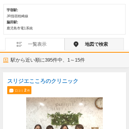
宇宿駅:
JR指宿枕崎線
脇田駅:
鹿児島市電1系統
一覧表示
地図で検索
駅から近い順に
395
件中、
1～15件
スリジエこころのクリニック
2
口コミ
件