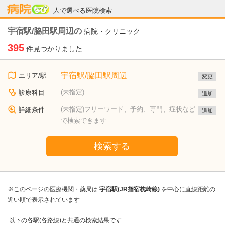
病院なび
人で選べる医院検索
宇宿駅/脇田駅周辺の
病院・クリニック
395
件見つかりました
宇宿駅/脇田駅周辺
エリア/駅
変更
(未指定)
診療科目
追加
(未指定)フリーワード、予約、専門、症状など
詳細条件
追加
で検索できます
検索する
※このページの医療機関・薬局は
宇宿駅(JR指宿枕崎線)
を中心に直線距離の
近い順で表示されています
以下の各駅(各路線)と共通の検索結果です