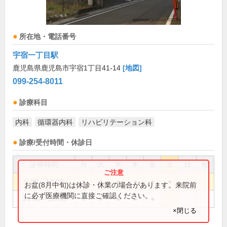
所在地・電話番号
宇宿一丁目駅
鹿児島県鹿児島市宇宿1丁目41-14
[地図]
099-254-8011
診療科目
内科
循環器内科
リハビリテーション科
診療/受付時間・休診日
診療時間
月
火
水
木
金
土
日
祝
9:00～13:00
●
●
●
●
●
●
お盆(8月中旬)は休診・休業の場合があります。来院前
に必ず医療機関に直接ご確認ください。
14:00～18:00
●
●
●
●
●
×閉じる