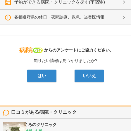
予約ができる病院・クリニックを探す(宇宿駅)
各都道府県の休日・夜間診療、救急、当番医情報
病院なび
からのアンケートにご協力ください。
知りたい情報は見つかりましたか?
はい
いいえ
口コミがある病院・クリニック
スリジエこころのクリニック
心療内科, 精神科, 内科