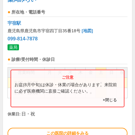
所在地・電話番号
宇宿駅
鹿児島県鹿児島市宇宿四丁目35番18号
[地図]
099-814-7878
薬局
診療/受付時間・休診日
営業時間
月
火
水
木
金
土
日
祝
9:00～13:00
●
●
お盆(8月中旬)は休診・休業の場合があります。来院前
に必ず医療機関に直接ご確認ください。
9:00～19:00
●
●
●
●
×閉じる
日・祝
休業日:
この医院の詳細をみる