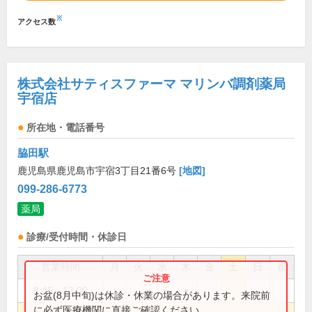
※
アクセス数
株式会社サティスファーマ マリンバ調剤薬局
宇宿店
所在地・電話番号
脇田駅
鹿児島県鹿児島市宇宿3丁目21番6号
[地図]
099-286-6773
薬局
診療/受付時間・休診日
営業時間
月
火
水
木
金
土
日
祝
8:45～13:00
●
お盆(8月中旬)は休診・休業の場合があります。来院前
に必ず医療機関に直接ご確認ください。