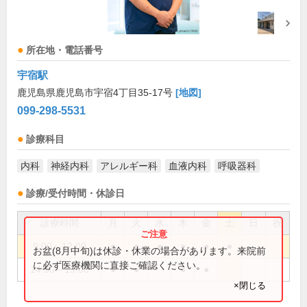
所在地・電話番号
宇宿駅
鹿児島県鹿児島市宇宿4丁目35-17号
[地図]
099-298-5531
診療科目
内科
神経内科
アレルギー科
血液内科
呼吸器科
診療/受付時間・休診日
診療時間
月
火
水
木
金
土
日
祝
9:00～12:00
●
●
●
●
●
●
お盆(8月中旬)は休診・休業の場合があります。来院前
に必ず医療機関に直接ご確認ください。
14:00～19:00
●
●
●
●
×閉じる