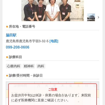
所在地・電話番号
脇田駅
鹿児島県鹿児島市宇宿3-32-5
[地図]
099-208-0606
診療科目
心療内科
精神科
内科
診療/受付時間・休診日
診療時間
月
火
水
木
金
土
日
祝
9:30～13:30
●
●
●
●
●
お盆(8月中旬)は休診・休業の場合があります。来院前
に必ず医療機関に直接ご確認ください。
15:00～17:00
●