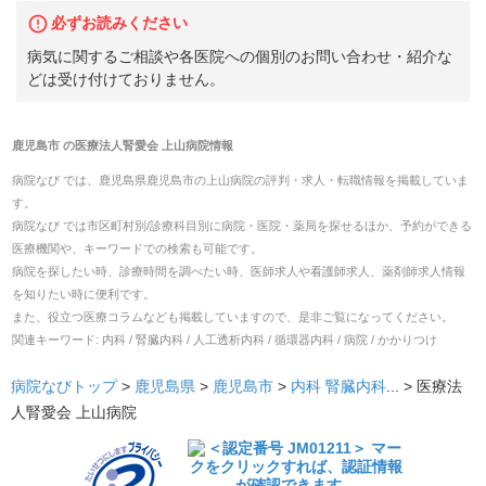
必ずお読みください
病気に関するご相談や各医院への個別のお問い合わせ・紹介な
どは受け付けておりません。
鹿児島市
の
医療法人腎愛会 上山病院
情報
病院なび では、
鹿児島県
鹿児島市
の
上山病院
の
評判・求人・転職
情報を掲載していま
す。
病院なび では市区町村別/診療科目別に病院・医院・薬局を探せるほか、予約ができる
医療機関や、キーワードでの検索も可能です。
病院を探したい時、診療時間を調べたい時、医師求人や看護師求人、薬剤師求人情報
を知りたい時に便利です。
また、役立つ医療コラムなども掲載していますので、是非ご覧になってください。
関連キーワード:
内科 / 腎臓内科 / 人工透析内科 / 循環器内科 / 病院 / かかりつけ
病院なびトップ
>
鹿児島県
>
鹿児島市
>
内科
腎臓内科
... >
医療法
人腎愛会 上山病院