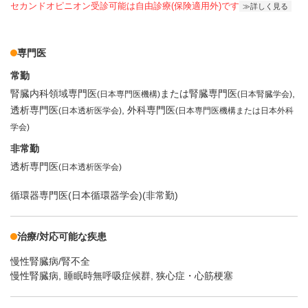
セカンドオピニオン受診可能
は自由診療(保険適用外)です
詳しく見る
専門医
常勤
腎臓内科領域専門医
または腎臓専門医
(日本専門医機構)
(日本腎臓学会)
透析専門医
外科専門医
(日本透析医学会)
(日本専門医機構または日本外科
学会)
非常勤
透析専門医
(日本透析医学会)
循環器専門医(日本循環器学会)(非常勤)
治療/対応可能な疾患
慢性腎臓病/腎不全
慢性腎臓病, 睡眠時無呼吸症候群, 狭心症・心筋梗塞