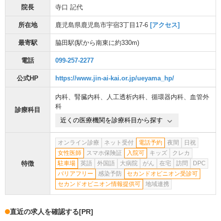
院長
寺口 記代
所在地
鹿児島県鹿児島市宇宿3丁目17-6
[アクセス]
最寄駅
脇田駅
(駅から
南東に約330m
)
電話
099-257-2277
公式HP
https://www.jin-ai-kai.or.jp/ueyama_hp/
内科
、
腎臓内科
、
人工透析内科
、
循環器内科
、
血管外
科
診療科目
近くの医療機関を診療科目から探す
オンライン診療
ネット受付
電話予約
夜間
日祝
女性医師
スマホ保険証
入院可
キッズ
クレカ
特徴
駐車場
英語
外国語
大病院
がん
在宅
訪問
DPC
バリアフリー
感染予防
セカンドオピニオン受診可
セカンドオピニオン情報提供可
地域連携
直近の求人を確認する
[PR]