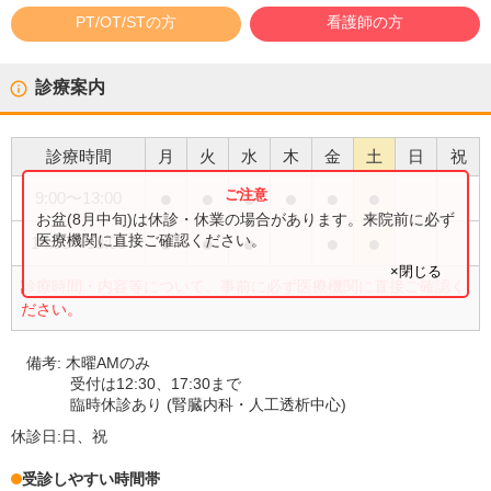
PT/OT/STの方
看護師の方
診療案内
診療時間
月
火
水
木
金
土
日
祝
●
●
●
●
●
●
9:00
〜
13:00
お盆(8月中旬)は休診・休業の場合があります。来院前に必ず
●
●
●
●
●
医療機関に直接ご確認ください。
14:00
〜
18:00
×閉じる
診療時間・内容等について、事前に必ず医療機関に直接ご確認く
ださい。
備考:
木曜AMのみ
受付は12:30、17:30まで
臨時休診あり (腎臓内科・人工透析中心)
休診日:
日、祝
受診しやすい時間帯