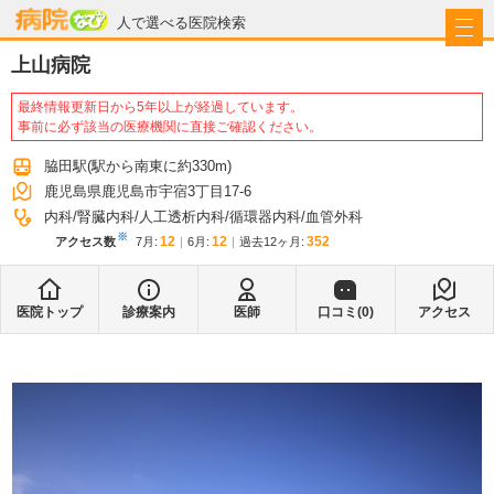
病院なび
人で選べる医院検索
上山病院
最終情報更新日から5年以上が経過しています。
事前に必ず該当の医療機関に直接ご確認ください。
脇田駅
(駅から
南東に約330m
)
鹿児島県鹿児島市宇宿3丁目17-6
内科
腎臓内科
人工透析内科
循環器内科
血管外科
※
12
12
352
アクセス数
7月
:
6月
:
過去12ヶ月:
医院トップ
診療案内
医師
口コミ(
0
)
アクセス