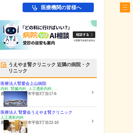
医療機関の皆様へ
うえやま腎クリニック
近隣の病院・ク
リニック
医療法人腎愛会
上山病院
内科, 腎臓内科, 人工透析内科, ...
鹿児島県鹿児島市
宇宿3丁目17-6
医療法人 腎愛会
うえやま腎クリニック
人工透析内科
鹿児島県鹿児島市
宇宿3丁目22-10