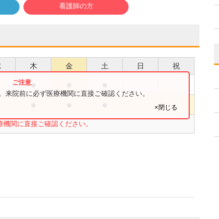
看護師の方
水
木
金
土
日
祝
●
●
●
●
す。来院前に必ず医療機関に直接ご確認ください。
●
●
●
●
×閉じる
療機関に直接ご確認ください。