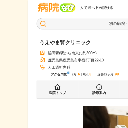
病院なび
人で選べる医院検索
うえやま腎クリニック
脇田駅
(駅から
南東に約300m
)
鹿児島県鹿児島市宇宿3丁目22-10
人工透析内科
※
6
8
98
アクセス数
7月
:
6月
:
過去12ヶ月:
医院トップ
診療案内