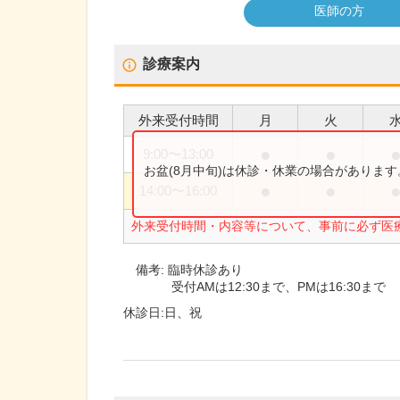
医師の方
診療案内
外来受付時間
月
火
●
●
9:00
〜
13:00
お盆(8月中旬)は休診・休業の場合がありま
●
●
14:00
〜
16:00
外来受付時間・内容等について、事前に必ず医
備考:
臨時休診あり
受付AMは12:30まで、PMは16:30まで
休診日:
日、祝