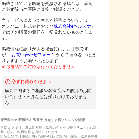
掲載されている医院を受診される場合は、事前
に必ず該当の医院に直接ご確認ください。
当サービスによって生じた損害について、ミー
カンパニー株式会社および
株式会社eヘルスケア
ではその賠償の責任を一切負わないものとしま
す。
掲載情報に誤りがある場合には、お手数です
が、
お問い合わせフォーム
からご連絡をいただ
けますようお願いいたします。
※お電話での対応は行っておりません
必ずお読みください
病気に関するご相談や各医院への個別のお問
い合わせ・紹介などは受け付けておりませ
ん。
鹿児島市
の
医療法人 腎愛会 うえやま腎クリニック
情報
病院なび では、
鹿児島県
鹿児島市
の
うえやま腎クリニック
の
評
判・求人・転職
情報を掲載しています。
病院なび では市区町村別/診療科目別に病院・医院・薬局を探せ