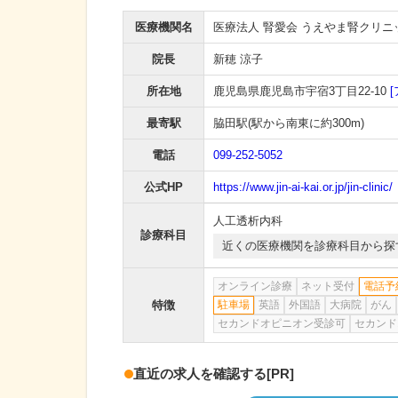
医療機関名
医療法人 腎愛会 うえやま腎クリニ
院長
新穂 涼子
所在地
鹿児島県鹿児島市宇宿3丁目22-10
最寄駅
脇田駅
(駅から
南東に約300m
)
電話
099-252-5052
公式HP
https://www.jin-ai-kai.or.jp/jin-clinic/
人工透析内科
診療科目
近くの医療機関を診療科目から探
オンライン診療
ネット受付
電話予
特徴
駐車場
英語
外国語
大病院
がん
セカンドオピニオン受診可
セカンド
直近の求人を確認する
[PR]