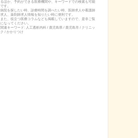
るほか、予約ができる医療機関や、キーワードでの検索も可能
です。
病院を探したい時、診療時間を調べたい時、医師求人や看護師
求人、薬剤師求人情報を知りたい時に便利です。
また、役立つ医療コラムなども掲載していますので、是非ご覧
になってください。
関連キーワード:
人工透析内科 / 鹿児島県 / 鹿児島市 / クリニッ
ク / かかりつけ