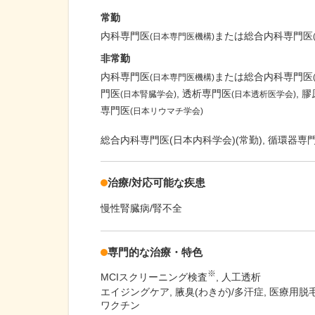
常勤
内科専門医
または総合内科専門医
(日本専門医機構)
非常勤
内科専門医
または総合内科専門医
(日本専門医機構)
門医
透析専門医
膠
(日本腎臓学会)
(日本透析医学会)
専門医
(日本リウマチ学会)
総合内科専門医(日本内科学会)(常勤), 循環器専門
治療/対応可能な疾患
慢性腎臓病/腎不全
専門的な治療・特色
※
MCIスクリーニング検査
人工透析
エイジングケア, 腋臭(わきが)/多汗症, 医療用脱
ワクチン