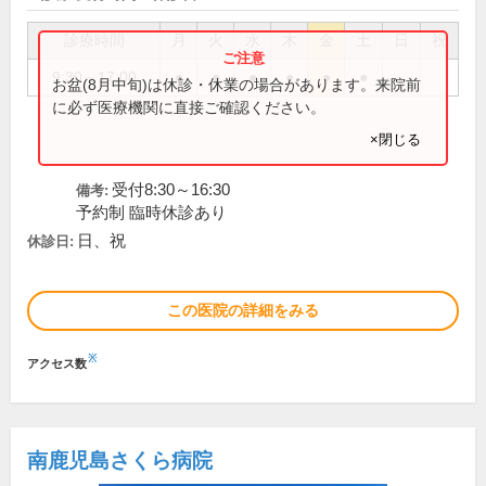
診療時間
月
火
水
木
金
土
日
祝
9:30～17:00
●
●
●
●
●
●
お盆(8月中旬)は休診・休業の場合があります。来院前
に必ず医療機関に直接ご確認ください。
×閉じる
受付8:30～16:30
備考:
予約制 臨時休診あり
日、祝
休診日:
この医院の詳細をみる
※
アクセス数
南鹿児島さくら病院