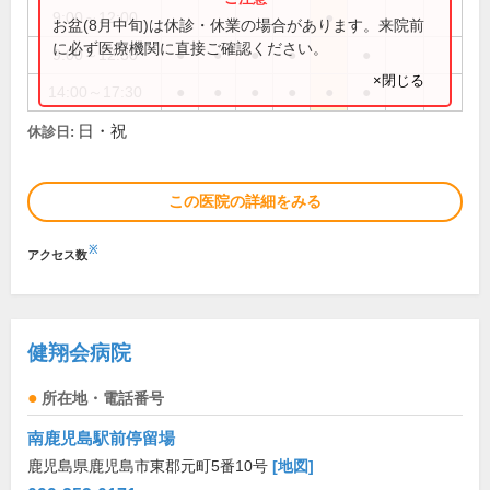
9:00～12:00
●
お盆(8月中旬)は休診・休業の場合があります。来院前
に必ず医療機関に直接ご確認ください。
9:00～12:30
●
●
●
●
●
×閉じる
14:00～17:30
●
●
●
●
●
●
日・祝
休診日:
この医院の詳細をみる
※
アクセス数
健翔会病院
所在地・電話番号
南鹿児島駅前停留場
鹿児島県鹿児島市東郡元町5番10号
[地図]