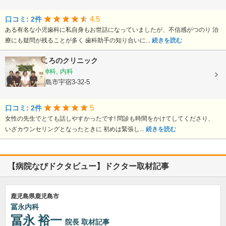
4.5
口コミ: 2件
ある有名な小児歯科に私自身もお世話になっていましたが、不信感がつのり 治
療にも疑問が残ることが多く 歯科助手の知り合いに...
続きを読む
スリジエこころのクリニック
心療内科, 精神科, 内科
鹿児島県鹿児島市宇宿3-32-5
5
口コミ: 2件
女性の先生でとても話しやすかったです! 問診も時間をかけてしてくださり、
いざカウンセリングとなったときに 初めは緊張し...
続きを読む
【病院なびドクタビュー】ドクター取材記事
鹿児島県鹿児島市
冨永内科
冨永 裕一
院長
取材記事