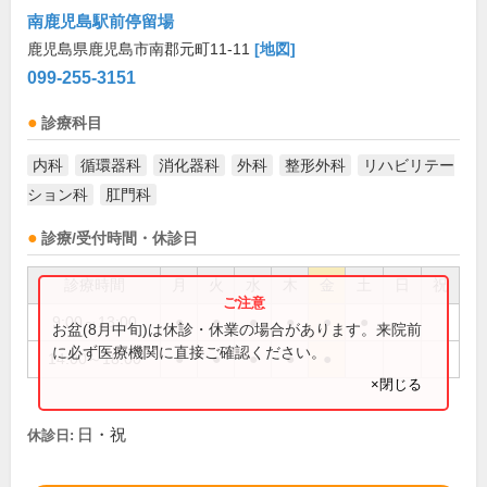
南鹿児島駅前停留場
鹿児島県鹿児島市南郡元町11-11
[地図]
099-255-3151
診療科目
内科
循環器科
消化器科
外科
整形外科
リハビリテー
ション科
肛門科
診療/受付時間・休診日
診療時間
月
火
水
木
金
土
日
祝
9:00～13:00
●
●
●
●
●
●
お盆(8月中旬)は休診・休業の場合があります。来院前
に必ず医療機関に直接ご確認ください。
14:00～18:00
●
●
●
●
●
×閉じる
日・祝
休診日: