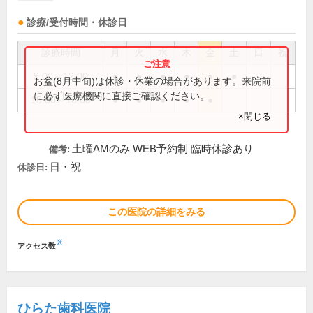
診療/受付時間・休診日
診療時間
月
火
水
木
金
土
日
祝
9:00～12:00
●
●
●
●
●
●
お盆(8月中旬)は休診・休業の場合があります。来院前
に必ず医療機関に直接ご確認ください。
15:00～18:00
●
●
●
●
●
×閉じる
土曜AMのみ WEB予約制 臨時休診あり
備考:
日・祝
休診日:
この医院の詳細をみる
※
アクセス数
ひらた歯科医院