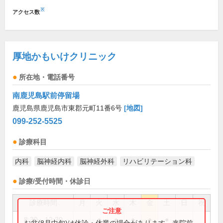
※
アクセス数
厚地かもいけクリニック
所在地・電話番号
南鹿児島駅前停留場
鹿児島県鹿児島市東郡元町11番6号
[地図]
099-252-5525
診療科目
内科
脳神経内科
脳神経外科
リハビリテーション科
診療/受付時間・休診日
診療時間
月
火
水
木
金
土
日
祝
8:30～12:30
●
●
●
●
●
お盆(8月中旬)は休診・休業の場合があります。来院前