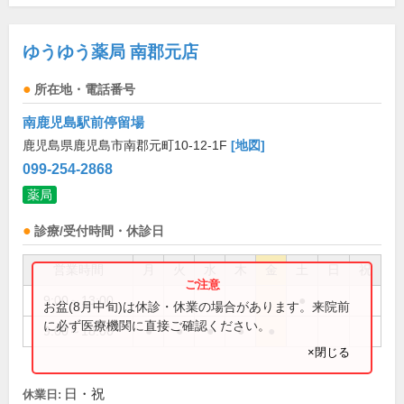
ゆうゆう薬局 南郡元店
所在地・電話番号
南鹿児島駅前停留場
鹿児島県鹿児島市南郡元町10-12-1F
[地図]
099-254-2868
薬局
診療/受付時間・休診日
営業時間
月
火
水
木
金
土
日
祝
9:00～13:00
●
お盆(8月中旬)は休診・休業の場合があります。来院前
に必ず医療機関に直接ご確認ください。
9:00～18:00
●
●
●
●
●
×閉じる
日・祝
休業日: