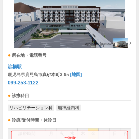
所在地・電話番号
涙橋駅
鹿児島県鹿児島市真砂本町3-95
[地図]
099-253-1122
診療科目
リハビリテーション科
脳神経内科
診療/受付時間・休診日
診療時間
月
火
水
木
金
土
日
祝