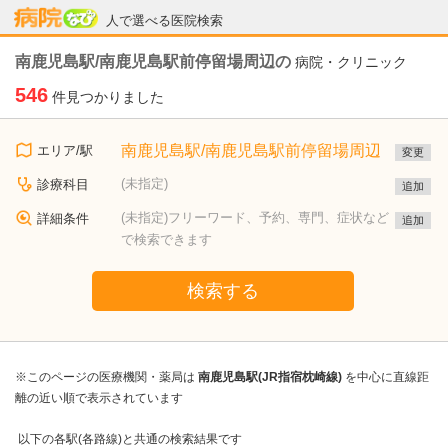
病院なび
人で選べる医院検索
南鹿児島駅/南鹿児島駅前停留場周辺の
病院・クリニック
546
件見つかりました
南鹿児島駅/南鹿児島駅前停留場周辺
エリア/駅
変更
(未指定)
診療科目
追加
(未指定)フリーワード、予約、専門、症状など
詳細条件
追加
で検索できます
検索する
※このページの医療機関・薬局は
南鹿児島駅(JR指宿枕崎線)
を中心に直線距
離の近い順で表示されています
以下の各駅(各路線)と共通の検索結果です