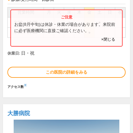
営業時間
月
火
水
木
金
土
日
祝
9:00～18:00
●
●
お盆(8月中旬)は休診・休業の場合があります。来院前
に必ず医療機関に直接ご確認ください。
9:00～19:00
●
●
●
●
×閉じる
日・祝
休業日:
この医院の詳細をみる
※
アクセス数
大勝病院