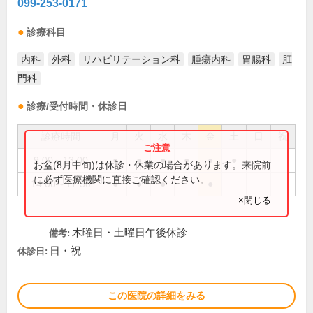
099-253-0171
診療科目
内科
外科
リハビリテーション科
腫瘍内科
胃腸科
肛
門科
診療/受付時間・休診日
診療時間
月
火
水
木
金
土
日
祝
9:00～13:00
●
●
●
●
●
●
お盆(8月中旬)は休診・休業の場合があります。来院前
に必ず医療機関に直接ご確認ください。
14:00～17:30
●
●
●
●
×閉じる
木曜日・土曜日午後休診
備考:
日・祝
休診日:
この医院の詳細をみる