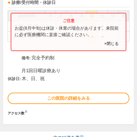
診療/受付時間・休診日
診療時間
月
火
水
木
金
土
日
祝
9:30～12:30
●
●
●
●
●
お盆(8月中旬)は休診・休業の場合があります。来院前
に必ず医療機関に直接ご確認ください。
14:00～18:00
●
●
●
●
●
×閉じる
完全予約制
備考:
月1回日曜診療あり
木、日、祝
休診日:
この医院の詳細をみる
※
アクセス数