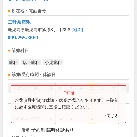
所在地・電話番号
二軒茶屋駅
鹿児島県鹿児島市紫原3丁目28-6
[地図]
099-255-3660
診療科目
歯科
矯正歯科
小児歯科
診療/受付時間・休診日
外来受付時間
月
火
水
木
金
土
日
祝
9:00～12:30
●
●
●
●
●
お盆(8月中旬)は休診・休業の場合があります。来院前
に必ず医療機関に直接ご確認ください。
9:00～17:00
●
×閉じる
14:30～19:00
●
●
●
●
予約制 臨時休診あり
備考: