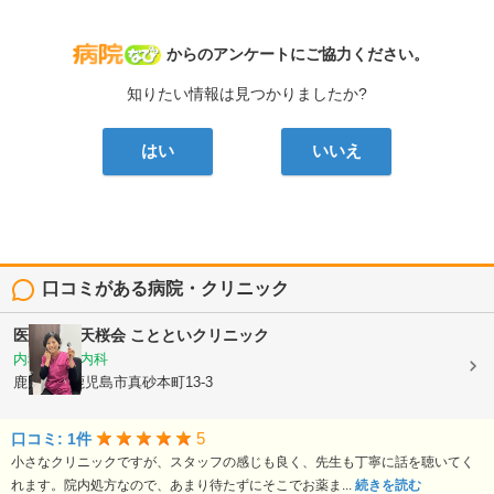
病院なび
からのアンケートにご協力ください。
知りたい情報は見つかりましたか?
はい
いいえ
口コミがある病院・クリニック
医療法人 天桜会
ことといクリニック
内科, 血液内科
鹿児島県鹿児島市真砂本町13-3
5
口コミ: 1件
小さなクリニックですが、スタッフの感じも良く、先生も丁寧に話を聴いてく
れます。院内処方なので、あまり待たずにそこでお薬ま...
続きを読む