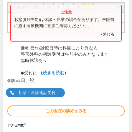
外来受付時間
月
火
水
木
金
土
日
祝
9:00～12:30
●
●
●
●
●
●
お盆(8月中旬)は休診・休業の場合があります。来院前
に必ず医療機関に直接ご確認ください。
14:30～17:30
●
●
●
●
●
×閉じる
受付/診療日時は科目により異なる
備考:
整形外科の初診受付は午前中のみとなります
臨時休診あり
◆受付は...(
続きを読む
)
日、祝
休診日:
初診・再診電話受付
この医院の詳細をみる
※
アクセス数