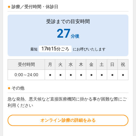
診療／受付時間・休診日
受診までの目安時間
27
分後
17
15
時
分ごろ
最短
にお呼びいたします
受付時間
月
火
水
木
金
土
日
祝
0:00～24:00
●
●
●
●
●
●
●
●
その他
急な発熱、悪天候など直接医療機関に掛かる事が困難な際にご
利用ください
オンライン診療の詳細をみる