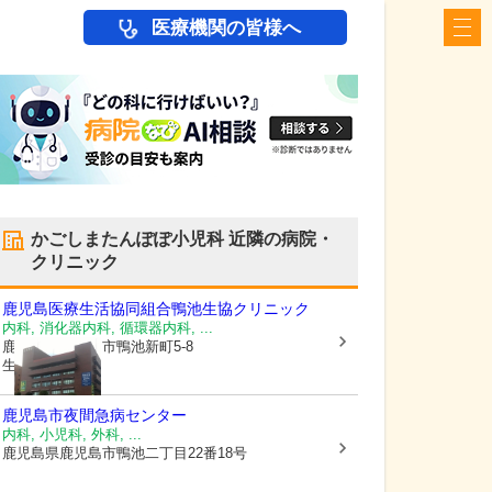
医療機関の皆様へ
かごしまたんぽぽ小児科
近隣の病院・
クリニック
鹿児島医療生活協同組合
鴨池生協クリニック
内科, 消化器内科, 循環器内科, ...
鹿児島県鹿児島市
鴨池新町5-8
生協会館2階
鹿児島市夜間急病センター
内科, 小児科, 外科, ...
鹿児島県鹿児島市
鴨池二丁目22番18号