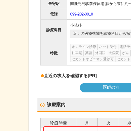
最寄駅
南鹿児島駅前停留場
(駅から
東に約6
電話
099-202-0010
小児科
診療科目
近くの医療機関を診療科目から探
オンライン診療
ネット受付
電話予
特徴
駐車場
英語
外国語
大病院
がん
セカンドオピニオン受診可
セカンド
直近の求人を確認する
[PR]
医師の方
診療案内
診療時間
月
火