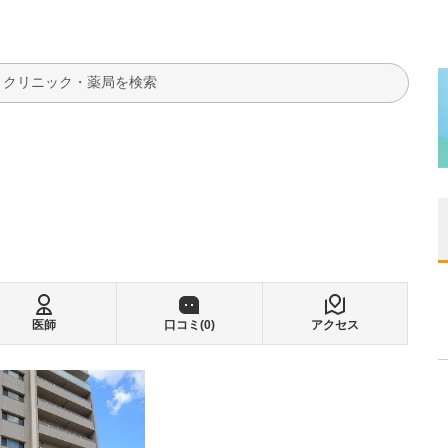
検索
医師
口コミ(
0
)
アクセス