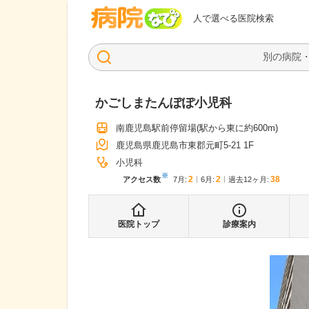
病院なび
人で選べる医院検索
かごしまたんぽぽ小児科
南鹿児島駅前停留場
(駅から
東に約600m
)
鹿児島県鹿児島市東郡元町5-21 1F
小児科
※
2
2
38
アクセス数
7月
:
6月
:
過去12ヶ月:
医院トップ
診療案内