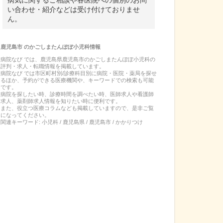
病気に関するご相談や各医院への個別のお問
い合わせ・紹介などは受け付けておりませ
ん。
鹿児島市
の
かごしまたんぽぽ小児科
情報
病院なび では、
鹿児島県
鹿児島市
の
かごしまたんぽぽ小児科
の
評判・求人・転職
情報を掲載しています。
病院なび では市区町村別/診療科目別に病院・医院・薬局を探せ
るほか、予約ができる医療機関や、キーワードでの検索も可能
です。
病院を探したい時、診療時間を調べたい時、医師求人や看護師
求人、薬剤師求人情報を知りたい時に便利です。
また、役立つ医療コラムなども掲載していますので、是非ご覧
になってください。
関連キーワード:
小児科 / 鹿児島県 / 鹿児島市 / かかりつけ