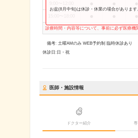
●
●
9:00
〜
12:00
お盆(8月中旬)は休診・休業の場合がありま
●
●
15:00
〜
18:00
診療時間・内容等について、事前に必ず医療機
備考:
土曜AMのみ WEB予約制 臨時休診あり
休診日:
日・祝
医師・施設情報
ドクター紹介
専