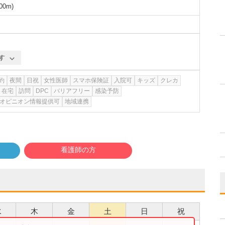
00m
)
す
約
夜間
日祝
女性医師
スマホ保険証
入院可
キッズ
クレカ
在宅
訪問
DPC
バリアフリー
感染予防
オピニオン情報提供可
地域連携
看護師の方
水
木
金
土
日
祝