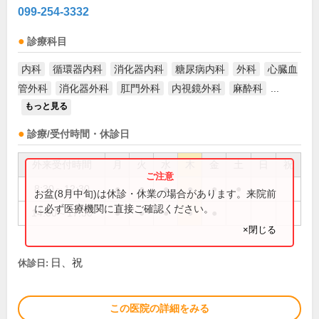
099-254-3332
診療科目
内科
循環器内科
消化器内科
糖尿病内科
外科
心臓血
管外科
消化器外科
肛門外科
内視鏡外科
麻酔科
...
もっと見る
診療/受付時間・休診日
外来受付時間
月
火
水
木
金
土
日
祝
8:30～12:30
●
●
●
●
●
●
お盆(8月中旬)は休診・休業の場合があります。来院前
に必ず医療機関に直接ご確認ください。
14:00～17:30
●
●
●
●
●
×閉じる
日、祝
休診日:
この医院の詳細をみる