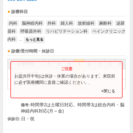
診療科目
内科
脳神経内科
外科
婦人科
放射線科
麻酔科
泌尿
器科
呼吸器外科
リハビリテーション科
ペインクリニック
内科
...
もっと見る
診療/受付時間・休診日
診療時間
月
火
水
木
金
土
日
祝
8:30～12:30
●
お盆(8月中旬)は休診・休業の場合があります。来院前
に必ず医療機関に直接ご確認ください。
8:30～17:00
●
●
●
●
●
×閉じる
時間帯2は土曜日対応。時間帯3は総合内科・脳
備考:
神経内科対応(月～金)
日・祝
休診日: