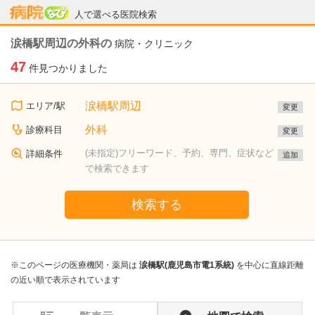
病院なび
人で選べる医院検索
涙橋駅周辺の外科の
病院・クリニック
47
件見つかりました
涙橋駅周辺
エリア/駅
変更
外科
診療科目
変更
(未指定)フリーワード、予約、専門、症状など
詳細条件
追加
で検索できます
検索する
※このページの医療機関・薬局は
涙橋駅(鹿児島市電1系統)
を中心に直線距離
の近い順で表示されています