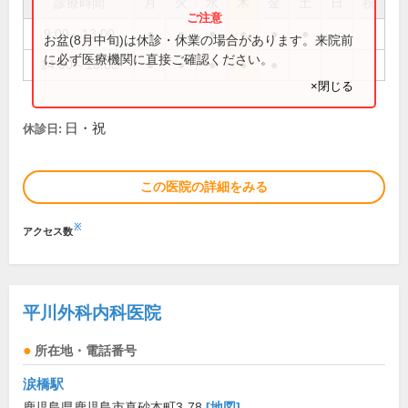
診療時間
月
火
水
木
金
土
日
祝
9:00～13:00
●
●
●
●
●
●
お盆(8月中旬)は休診・休業の場合があります。来院前
に必ず医療機関に直接ご確認ください。
14:00～18:00
●
●
●
●
●
×閉じる
日・祝
休診日:
この医院の詳細をみる
※
アクセス数
平川外科内科医院
所在地・電話番号
涙橋駅
鹿児島県鹿児島市真砂本町3-78
[地図]