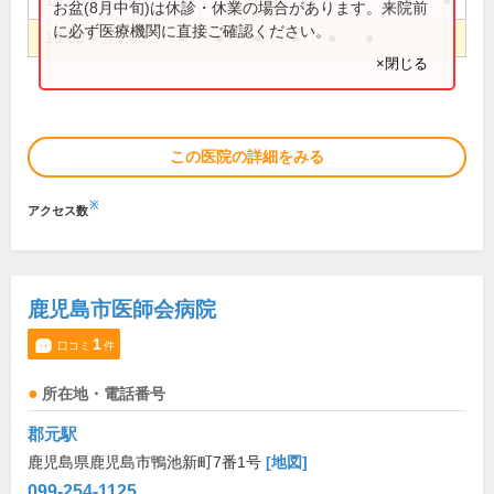
18:00～翌7:00
●
●
お盆(8月中旬)は休診・休業の場合があります。来院前
に必ず医療機関に直接ご確認ください。
19:00～翌7:00
●
●
●
●
●
●
×閉じる
この医院の詳細をみる
※
アクセス数
鹿児島市医師会病院
1
口コミ
件
所在地・電話番号
郡元駅
鹿児島県鹿児島市鴨池新町7番1号
[地図]
099-254-1125