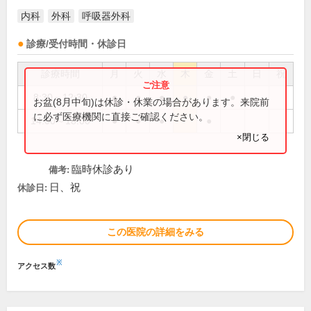
内科
外科
呼吸器外科
診療/受付時間・休診日
診療時間
月
火
水
木
金
土
日
祝
8:30～12:30
●
●
●
●
●
●
お盆(8月中旬)は休診・休業の場合があります。来院前
に必ず医療機関に直接ご確認ください。
14:00～18:00
●
●
●
●
×閉じる
臨時休診あり
備考:
日、祝
休診日:
この医院の詳細をみる
※
アクセス数