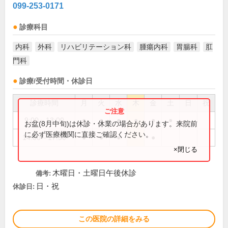
099-253-0171
診療科目
内科
外科
リハビリテーション科
腫瘍内科
胃腸科
肛
門科
診療/受付時間・休診日
診療時間
月
火
水
木
金
土
日
祝
9:00～13:00
●
●
●
●
●
●
お盆(8月中旬)は休診・休業の場合があります。来院前
に必ず医療機関に直接ご確認ください。
14:00～17:30
●
●
●
●
×閉じる
木曜日・土曜日午後休診
備考:
日・祝
休診日:
この医院の詳細をみる