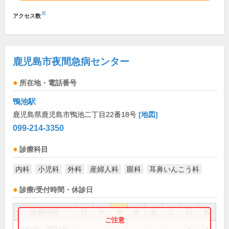
※
アクセス数
鹿児島市夜間急病センター
所在地・電話番号
鴨池駅
鹿児島県鹿児島市鴨池二丁目22番18号
[地図]
099-214-3350
診療科目
内科
小児科
外科
産婦人科
眼科
耳鼻いんこう科
診療/受付時間・休診日
診療時間
月
火
水
木
金
土
日
祝