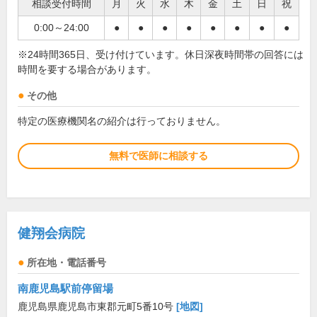
相談受付時間
月
火
水
木
金
土
日
祝
0:00～24:00
●
●
●
●
●
●
●
●
※24時間365日、受け付けています。休日深夜時間帯の回答には
時間を要する場合があります。
その他
特定の医療機関名の紹介は行っておりません。
無料で医師に相談する
健翔会病院
所在地・電話番号
南鹿児島駅前停留場
鹿児島県鹿児島市東郡元町5番10号
[地図]