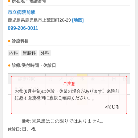
所在地・電話番号
市立病院前駅
鹿児島県鹿児島市上荒田町26-29
[地図]
099-206-0011
診療科目
内科
胃腸科
外科
診療/受付時間・休診日
診療時間
月
火
水
木
金
土
日
祝
8:30～12:30
●
●
●
●
●
●
お盆(8月中旬)は休診・休業の場合があります。来院前
に必ず医療機関に直接ご確認ください。
14:00～18:00
●
●
●
●
×閉じる
※急患はこの限りではありません。
備考:
日、祝
休診日: