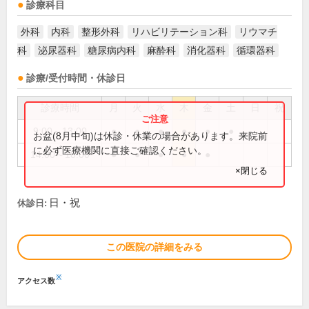
診療科目
外科
内科
整形外科
リハビリテーション科
リウマチ
科
泌尿器科
糖尿病内科
麻酔科
消化器科
循環器科
診療/受付時間・休診日
診療時間
月
火
水
木
金
土
日
祝
9:00～13:00
●
●
●
●
●
●
お盆(8月中旬)は休診・休業の場合があります。来院前
に必ず医療機関に直接ご確認ください。
14:00～18:00
●
●
●
●
●
×閉じる
日・祝
休診日:
この医院の詳細をみる
※
アクセス数