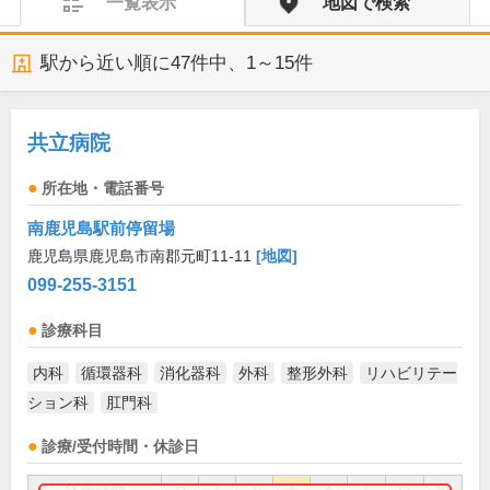
一覧表示
地図で検索
駅から近い順に
47
件中、
1～15件
共立病院
所在地・電話番号
南鹿児島駅前停留場
鹿児島県鹿児島市南郡元町11-11
[地図]
099-255-3151
診療科目
内科
循環器科
消化器科
外科
整形外科
リハビリテー
ション科
肛門科
診療/受付時間・休診日