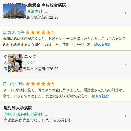
公益財団法人慈愛会
今村総合病院
内科, 救急科, 血液内科, ...
鹿児島県鹿児島市鴨池新町11-23
5
口コミ: 1件
夜間に急に体調が悪くなり、救急センターに連絡したところ、こちらの病院の
内科を診療するよう紹介されました。夜間でしたが、私...
続きを読む
なかのクリニック
内科, 胃腸科, 外科
鹿児島県鹿児島市上荒田町26-29
5
口コミ: 3件
ネットの評判を見て、胃カメラ検査に行きました。看護士さんたちの対応が丁
寧で、ホッとできました。 先生の説明も明瞭で安心で...
続きを読む
鹿児島大学病院
内科, 心療内科, 精神科, ...
鹿児島県鹿児島市桜ケ丘八丁目35番1号