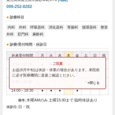
099-252-8282
診療科目
内科
外科
呼吸器科
消化器科
胃腸科
循環器科
整形
外科
肛門科
麻酔科
診療/受付時間・休診日
外来受付時間
月
火
水
木
金
土
日
祝
8:30～12:30
●
●
●
●
お盆(8月中旬)は休診・休業の場合があります。来院前
8:30～13:00
●
に必ず医療機関に直接ご確認ください。
8:30～15:30
●
×閉じる
14:00～18:30
●
●
●
●
木曜AMのみ 土曜15:30まで 臨時休診あり
備考:
日・祝
休診日: