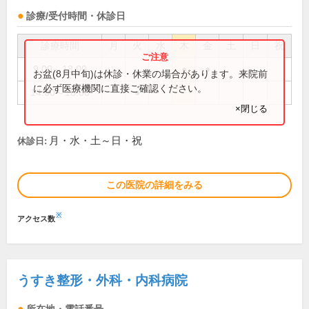
診療/受付時間・休診日
診療時間
月
火
水
木
金
土
日
祝
9:00～13:00
●
●
お盆(8月中旬)は休診・休業の場合があります。来院前
に必ず医療機関に直接ご確認ください。
14:00～18:00
●
×閉じる
月・水・土～日・祝
休診日:
この医院の詳細をみる
※
アクセス数
うすき整形・外科・内科病院