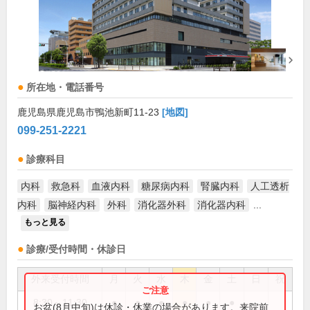
所在地・電話番号
鹿児島県鹿児島市鴨池新町11-23
[地図]
099-251-2221
診療科目
内科
救急科
血液内科
糖尿病内科
腎臓内科
人工透析
内科
脳神経内科
外科
消化器外科
消化器内科
...
もっと見る
診療/受付時間・休診日
外来受付時間
月
火
水
木
金
土
日
祝
8:30～11:30
●
●
●
●
●
●
お盆(8月中旬)は休診・休業の場合があります。来院前