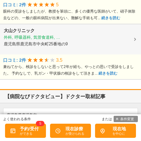
5
口コミ: 2件
眼科の受診をしましたが、教授を筆頭に、多くの優秀な医師がいて、硝子体除
去などの、一般の眼科病院が出来ない、難解な手術も可...
続きを読む
大山クリニック
外科, 呼吸器科, 気管食道科, ...
鹿児島県鹿児島市中央町25番地の9
3.5
口コミ: 2件
兼ねてから、検診をしないと思って2年が経ち、やっとの思いで受診をしまし
た。 予約なしで、乳ガン・甲状腺の検診をして頂きま...
続きを読む
【病院なびドクタビュー】ドクター取材記事
鹿児島県鹿児島市
条件変更
植村病院
5
川名 英世
予約/受付
現在診療
現在地
院長
取材記事
貴院は地域の「駆け込み寺」のような存在なのですね。