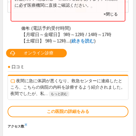
に必ず医療機関に直接ご確認ください。
14:00～17:10
●
●
●
●
●
×閉じる
(電話予約受付時間)
備考:
【月曜日～金曜日】 9時～12時 / 14時～17時
【土曜日】 9時～12時...(
続きを読む
)
オンライン診療
口コミ
夜間に急に体調が悪くなり、救急センターに連絡したと
ころ、こちらの病院の内科を診療するよう紹介されました。
夜間でしたが、私...
もっと読む
この医院の詳細をみる
※
アクセス数