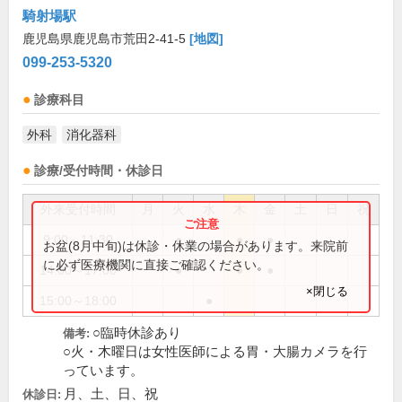
騎射場駅
鹿児島県鹿児島市荒田2-41-5
[地図]
099-253-5320
診療科目
外科
消化器科
診療/受付時間・休診日
外来受付時間
月
火
水
木
金
土
日
祝
9:00～11:30
●
●
●
お盆(8月中旬)は休診・休業の場合があります。来院前
に必ず医療機関に直接ご確認ください。
14:00～17:00
●
●
●
×閉じる
15:00～18:00
●
○臨時休診あり
備考:
○火・木曜日は女性医師による胃・大腸カメラを行
っています。
月、土、日、祝
休診日: