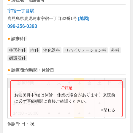
所在地・電話番号
宇宿一丁目駅
鹿児島県鹿児島市宇宿一丁目32番1号
[地図]
099-256-0393
診療科目
整形外科
内科
消化器科
リハビリテーション科
外科
循環器科
診療/受付時間・休診日
診療時間
月
火
水
木
金
土
日
祝
9:00～13:00
●
●
●
●
●
●
お盆(8月中旬)は休診・休業の場合があります。来院前
に必ず医療機関に直接ご確認ください。
14:30～17:00
●
×閉じる
14:30～18:00
●
●
●
●
●
日・祝
休診日: