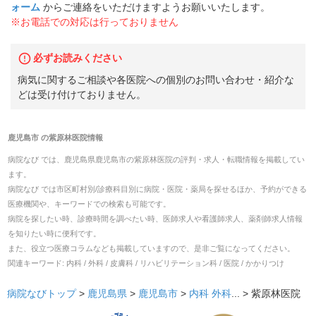
ォーム
からご連絡をいただけますようお願いいたします。
※お電話での対応は行っておりません
必ずお読みください
病気に関するご相談や各医院への個別のお問い合わせ・紹介な
どは受け付けておりません。
鹿児島市
の
紫原林医院
情報
病院なび では、
鹿児島県
鹿児島市
の
紫原林医院
の
評判・求人・転職
情報を掲載してい
ます。
病院なび では市区町村別/診療科目別に病院・医院・薬局を探せるほか、予約ができる
医療機関や、キーワードでの検索も可能です。
病院を探したい時、診療時間を調べたい時、医師求人や看護師求人、薬剤師求人情報
を知りたい時に便利です。
また、役立つ医療コラムなども掲載していますので、是非ご覧になってください。
関連キーワード:
内科 / 外科 / 皮膚科 / リハビリテーション科 / 医院 / かかりつけ
病院なびトップ
>
鹿児島県
>
鹿児島市
>
内科
外科
... >
紫原林医院