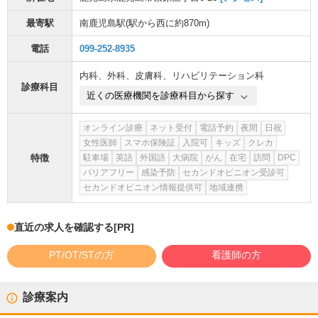
最寄駅
南鹿児島駅
(駅から
西に約870m
)
電話
099-252-8935
内科
、
外科
、
皮膚科
、
リハビリテーション科
診療科目
近くの医療機関を診療科目から探す
オンライン診療
ネット受付
電話予約
夜間
日祝
女性医師
スマホ保険証
入院可
キッズ
クレカ
特徴
駐車場
英語
外国語
大病院
がん
在宅
訪問
DPC
バリアフリー
感染予防
セカンドオピニオン受診可
セカンドオピニオン情報提供可
地域連携
直近の求人を確認する
[PR]
PT/OT/STの方
看護師の方
診療案内