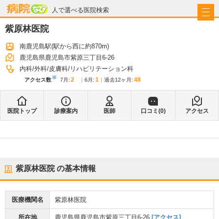
病院なび
人で選べる医院検索
紫原林医院
南鹿児島駅
(駅から
西に約870m
)
鹿児島県鹿児島市紫原三丁目6-26
内科
外科
皮膚科
リハビリテーション科
※
2
1
48
アクセス数
7月
:
6月
:
過去12ヶ月:
医院トップ
診療案内
医師
口コミ(
0
)
アクセス
紫原林医院
の基本情報
医療機関名
紫原林医院
所在地
鹿児島県鹿児島市紫原三丁目6-26
[アクセス]