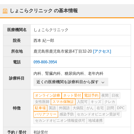
しょこらクリニック
の基本情報
医療機関名
しょこらクリニック
院長
西本 紀一郎
所在地
鹿児島県鹿児島市紫原4丁目32-20
[アクセス]
電話
099-800-3954
内科
、
腎臓内科
、
糖尿病内科
、
老年内科
診療科目
近くの医療機関を診療科目から探す
オンライン診療
ネット受付
電話予約
夜間
日祝
女性医師
スマホ保険証
入院可
キッズ
クレカ
特徴
駐車場
英語
外国語
大病院
がん
在宅
訪問
DPC
バリアフリー
感染予防
セカンドオピニオン受診可
セカンドオピニオン情報提供可
地域連携
予約 / 受付
初診受付