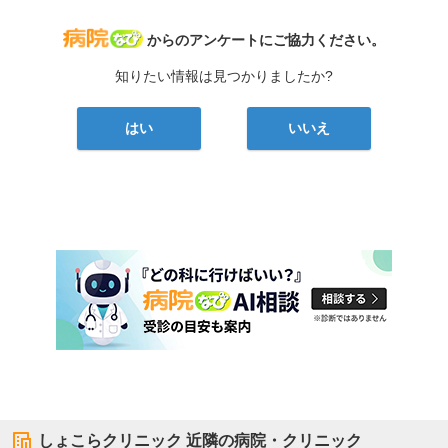
病院なび
からのアンケートにご協力ください。
知りたい情報は見つかりましたか?
はい
いいえ
しょこらクリニック
近隣の病院・クリニック