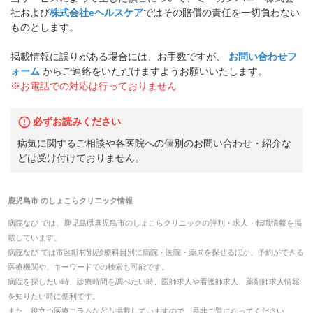
社および
株式会社eヘルスケア
ではその賠償の責任を一切負わない
ものとします。
掲載情報に誤りがある場合には、お手数ですが、
お問い合わせフ
ォーム
からご連絡をいただけますようお願いいたします。
※お電話での対応は行っておりません
必ずお読みください
病気に関するご相談や各医院への個別のお問い合わせ・紹介な
どは受け付けておりません。
鹿児島市
の
しょこらクリニック
情報
病院なび では、
鹿児島県
鹿児島市
の
しょこらクリニック
の
評判・求人・転職
情報を掲
載しています。
病院なび では市区町村別/診療科目別に病院・医院・薬局を探せるほか、予約ができる
医療機関や、キーワードでの検索も可能です。
病院を探したい時、診療時間を調べたい時、医師求人や看護師求人、薬剤師求人情報
を知りたい時に便利です。
また、役立つ医療コラムなども掲載していますので、是非ご覧になってください。