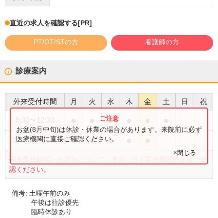
直近の求人を確認する
[PR]
PT/OT/STの方
看護師の方
診療案内
外来受付時間
月
火
水
木
金
土
日
祝
●
●
●
●
●
●
8:30
〜
12:30
お盆(8月中旬)は休診・休業の場合があります。来院前に必ず
●
●
●
●
●
医療機関に直接ご確認ください。
14:00
〜
17:30
×閉じる
外来受付時間・内容等について、事前に必ず医療機関に直接ご確
認ください。
備考:
土曜午前のみ
午後は往診優先
臨時休診あり