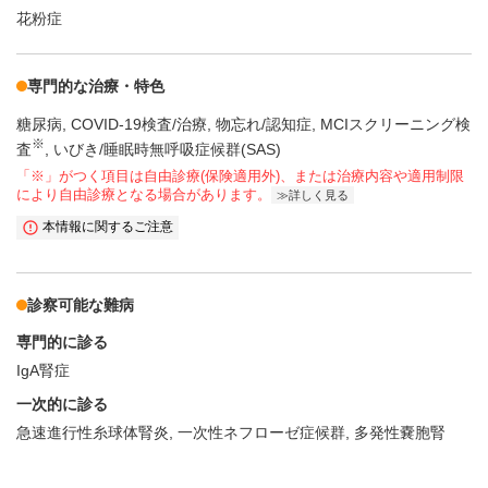
花粉症
専門的な治療・特色
糖尿病
COVID-19検査/治療
物忘れ/認知症
MCIスクリーニング検
※
査
いびき/睡眠時無呼吸症候群(SAS)
「※」がつく項目は自由診療(保険適用外)、または治療内容や適用制限
により自由診療となる場合があります。
詳しく見る
本情報に関するご注意
診察可能な難病
専門的に診る
IgA腎症
一次的に診る
急速進行性糸球体腎炎
一次性ネフローゼ症候群
多発性嚢胞腎