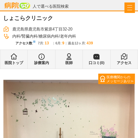
病院なび
人で選べる医院検索
しょこらクリニック
鹿児島県鹿児島市紫原4丁目32-20
内科
腎臓内科
糖尿病内科
老年内科
※
13
9
439
アクセス数
7月
:
6月
:
過去12ヶ月:
医院トップ
診療案内
医師
口コミ(
0
)
アクセス
医療機関からの
メッセージあり