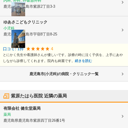
内科, 外科, 呼吸器外科
鹿児島県鹿児島市
紫原2丁目3-3
ゆあさこどもクリニック
小児科
鹿児島県鹿児島市
宇宿8丁目8-25
4
口コミ:
1
件
とにかく先生や看護師さんが優しいです。診療の時に泣く子供を、上手にあや
しながら診察してくれます。院内も綺麗です。
続きを読む
鹿児島市(小児科)の病院・クリニック一覧
紫原たはら医院
近隣の薬局
有限会社 健生堂薬局
薬局
鹿児島県鹿児島市
紫原四丁目26番1号