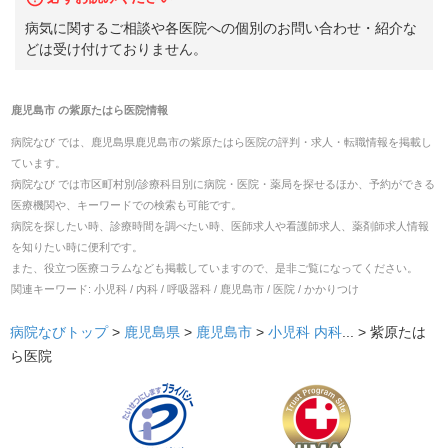
病気に関するご相談や各医院への個別のお問い合わせ・紹介な
どは受け付けておりません。
鹿児島市
の
紫原たはら医院
情報
病院なび では、
鹿児島県
鹿児島市
の
紫原たはら医院
の
評判・求人・転職
情報を掲載し
ています。
病院なび では市区町村別/診療科目別に病院・医院・薬局を探せるほか、予約ができる
医療機関や、キーワードでの検索も可能です。
病院を探したい時、診療時間を調べたい時、医師求人や看護師求人、薬剤師求人情報
を知りたい時に便利です。
また、役立つ医療コラムなども掲載していますので、是非ご覧になってください。
関連キーワード:
小児科 / 内科 / 呼吸器科 / 鹿児島市 / 医院 / かかりつけ
病院なびトップ
>
鹿児島県
>
鹿児島市
>
小児科
内科
... >
紫原たは
ら医院