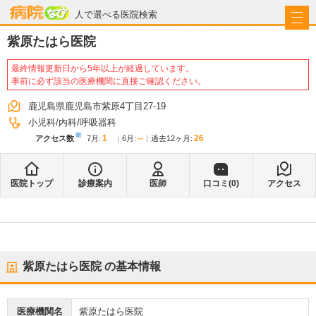
病院なび
人で選べる医院検索
紫原たはら医院
最終情報更新日から5年以上が経過しています。
事前に必ず該当の医療機関に直接ご確認ください。
鹿児島県鹿児島市紫原4丁目27-19
小児科
内科
呼吸器科
※
1
--
26
アクセス数
7月
:
6月
:
過去12ヶ月:
医院トップ
診療案内
医師
口コミ(
0
)
アクセス
紫原たはら医院
の基本情報
医療機関名
紫原たはら医院