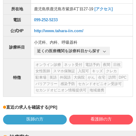
所在地
鹿児島県鹿児島市紫原4丁目27-19
[アクセス]
電話
099-252-5233
公式HP
http://www.tahara-iin.com/
小児科
、
内科
、
呼吸器科
診療科目
近くの医療機関を診療科目から探す
オンライン診療
ネット受付
電話予約
夜間
日祝
女性医師
スマホ保険証
入院可
キッズ
クレカ
特徴
駐車場
英語
外国語
大病院
がん
在宅
訪問
DPC
バリアフリー
感染予防
セカンドオピニオン受診可
セカンドオピニオン情報提供可
地域連携
直近の求人を確認する
[PR]
医師の方
看護師の方