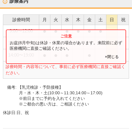
診療案内
診療時間
月
火
水
木
金
土
日
祝
●
●
●
●
●
●
9:00
〜
12:00
●
●
お盆(8月中旬)は休診・休業の場合があります。来院前に必ず
14:00
〜
17:00
医療機関に直接ご確認ください。
●
●
●
●
14:00
〜
19:00
×閉じる
診療時間・内容等について、事前に必ず医療機関に直接ご確認く
ださい。
備考:
【乳児検診・予防接種】
月・水・木・土(10:00～11:30,14:00～17:00)
※前日までに予約を入れてください
※ご都合の悪い方は、ご相談ください
休診日:
日、祝