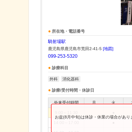
所在地・電話番号
騎射場駅
鹿児島県鹿児島市荒田2-41-5
[地図]
099-253-5320
診療科目
外科
消化器科
診療/受付時間・休診日
外来受付時間
月
火
9:00～11:30
●
お盆(8月中旬)は休診・休業の場合があ
14:00～17:00
●