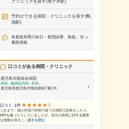
クリニックを探す(竜ケ水駅)
予約ができる病院・クリニックを探す(鴨
池駅)
各都道府県の休日・夜間診療、救急、当
番医情報
口コミがある病院・クリニック
鹿児島市医師会病院
内科, 脳神経内科, 外科, ...
鹿児島県鹿児島市鴨池新町7番1号
5
口コミ: 1件
これまで、婦人科系の持病で様々な病院で診察をしたり、
MRIを撮ったりしていましたが、自分の病気に対する確実
な情報を得るこ...
続きを読む