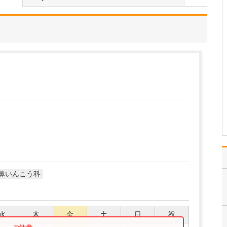
院の特長ですね。
そうですね。当院は、開
院してから40年近く経ち
ます。当初から父が地域
の皆さんのご要望に応じ
てさまざまな疾患を診療
していたこともあり、か
かりつけ医として、幅広
い分野の診療を行えるの
が大きな特長だと思い
ま…
>>記事全文を読む
鼻いんこう科
水
木
金
土
日
祝