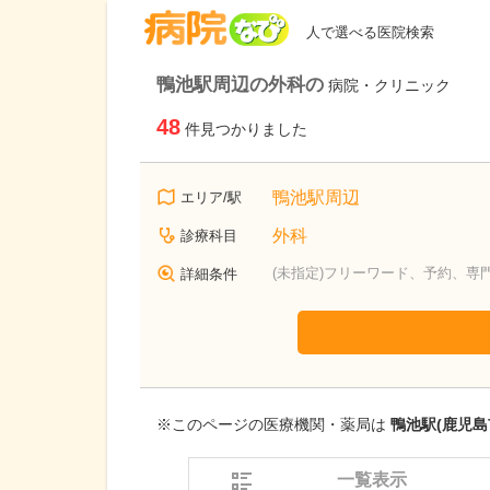
病院なび
人で選べる医院検索
鴨池駅周辺の外科の
病院・クリニック
48
件見つかりました
鴨池駅周辺
エリア/駅
外科
診療科目
(未指定)フリーワード、予約、専
詳細条件
※このページの医療機関・薬局は
鴨池駅(鹿児島
一覧表示