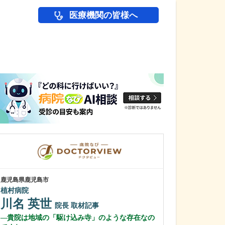
医療機関の皆様へ
医師(ドクター)の
鹿児島県鹿児島市
鹿児島県鹿児島市
植村病院
冨永内科
川名 英世
冨永 裕一
院長
取材記事
貴院は地域の「駆け込み寺」のような存在なの
外来診療につい