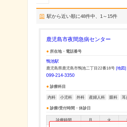
駅から近い順に
48
件中、
1～15件
鹿児島市夜間急病センター
所在地・電話番号
鴨池駅
鹿児島県鹿児島市鴨池二丁目22番18号
[地図]
099-214-3350
診療科目
内科
小児科
外科
産婦人科
眼科
耳
診療/受付時間・休診日
診療時間
月
火