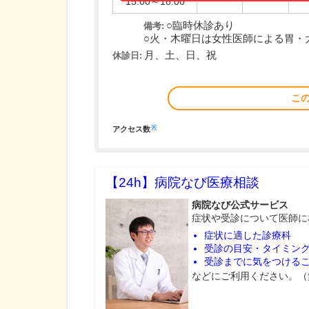
15:00～18:00
○臨時休診あり
備考:
○火・木曜日は女性医師による胃・
月、土、日、祝
休診日:
こ
※
アクセス数
【24h】
病院なび医療相談
病院なび公式サービス
症状や受診について医師に
症状に適した診療科
受診の目安・タイミン
受診までに気をつける
などにご利用ください。（