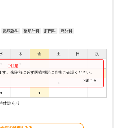
循環器科
整形外科
肛門科
麻酔科
水
木
金
土
日
祝
●
●
ります。来院前に必ず医療機関に直接ご確認ください。
●
×閉じる
●
●
●
臨時休診あり
の医院の詳細をみる