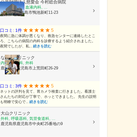
公益財団法人慈愛会
今村総合病院
内科, 救急科, 血液内科, ...
鹿児島県鹿児島市鴨池新町11-23
5
口コミ: 1件
夜間に急に体調が悪くなり、救急センターに連絡したとこ
ろ、こちらの病院の内科を診療するよう紹介されました。
夜間でしたが、私...
続きを読む
なかのクリニック
内科, 胃腸科, 外科
鹿児島県鹿児島市上荒田町26-29
5
口コミ: 3件
ネットの評判を見て、胃カメラ検査に行きました。看護士
さんたちの対応が丁寧で、ホッとできました。 先生の説明
も明瞭で安心で...
続きを読む
大山クリニック
外科, 呼吸器科, 気管食道科, ...
鹿児島県鹿児島市中央町25番地の9