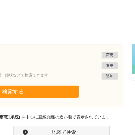
変更
変更
門、症状などで検索できます
追加
検索する
東京都品川区
伊藤クリニック
市電1系統)
を中心に直線距離の近い順で表示されています
伊藤 俊幸
副院長
取材記事
さまざまな疾患を幅広く診療されているのが貴
地図で検索