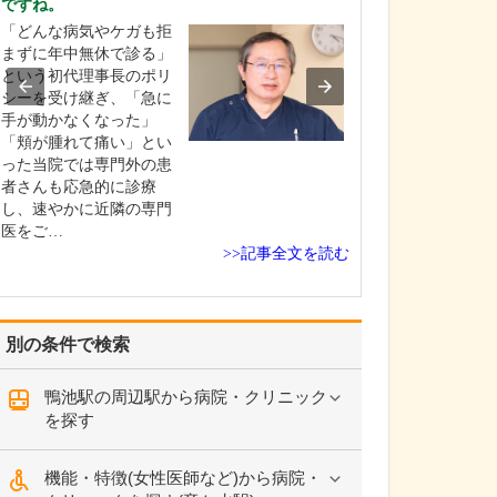
ですね。
診療されていま
ありますか?
「どんな病気やケガも拒
父の代から「地
まずに年中無休で診る」
りつけ医として
という初代理事長のポリ
うなご相談にも
シーを受け継ぎ、「急に
という姿勢で診
手が動かなくなった」
ており、その思
「頬が腫れて痛い」とい
も変わっていま
った当院では専門外の患
の専門にかかわ
者さんも応急的に診療
なかの不調や貧
し、速やかに近隣の専門
期障害による不
医をご…
>>記事全文を読む
ど…
別の条件で検索
鴨池駅の周辺駅から病院・クリニック
を探す
機能・特徴(女性医師など)から病院・