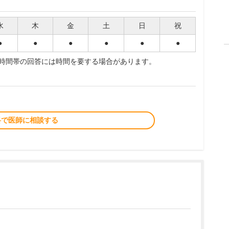
水
木
金
土
日
祝
●
●
●
●
●
●
夜時間帯の回答には時間を要する場合があります。
料で医師に相談する