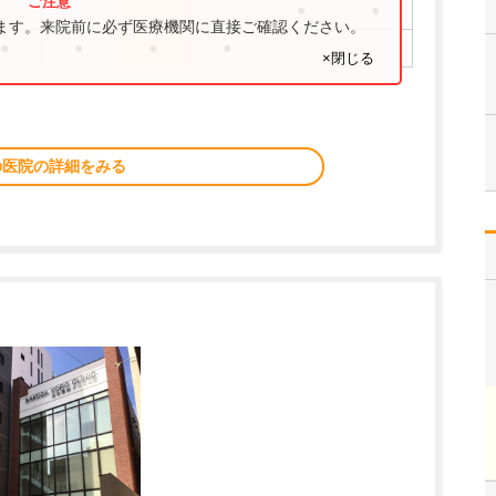
●
●
ります。来院前に必ず医療機関に直接ご確認ください。
●
●
●
●
×閉じる
の医院の詳細をみる