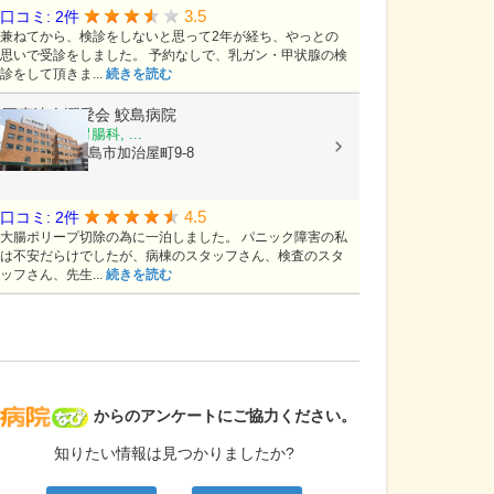
3.5
口コミ: 2件
兼ねてから、検診をしないと思って2年が経ち、やっとの
思いで受診をしました。 予約なしで、乳ガン・甲状腺の検
診をして頂きま...
続きを読む
医療法人潤愛会
鮫島病院
内科, 外科, 胃腸科, ...
鹿児島県鹿児島市加治屋町9-8
4.5
口コミ: 2件
大腸ポリープ切除の為に一泊しました。 パニック障害の私
は不安だらけでしたが、病棟のスタッフさん、検査のスタ
ッフさん、先生...
続きを読む
病院なび
からのアンケートにご協力ください。
知りたい情報は見つかりましたか?