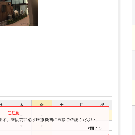
水
木
金
土
日
祝
●
●
ります。来院前に必ず医療機関に直接ご確認ください。
●
●
×閉じる