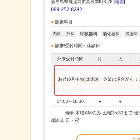
鹿児島県鹿児島市真砂本町3-78
[地図]
099-252-8282
診療科目
内科
外科
呼吸器科
消化器科
胃腸科
診療/受付時間・休診日
外来受付時間
月
火
8:30～12:30
●
●
お盆(8月中旬)は休診・休業の場合があ
8:30～13:00
8:30～15:30
14:00～18:30
●
●
木曜AMのみ 土曜15:30まで 
備考:
日・祝
休診日:
こ