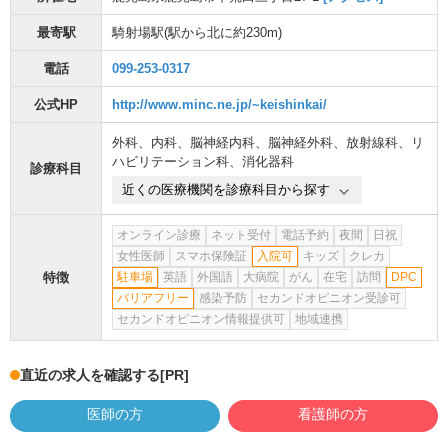
最寄駅
騎射場駅
(駅から
北に約230m
)
電話
099-253-0317
公式HP
http://www.minc.ne.jp/~keishinkai/
外科
、
内科
、
脳神経内科
、
脳神経外科
、
放射線科
、
リ
ハビリテーション科
、
消化器科
診療科目
近くの医療機関を診療科目から探す
オンライン診療
ネット受付
電話予約
夜間
日祝
女性医師
スマホ保険証
入院可
キッズ
クレカ
特徴
駐車場
英語
外国語
大病院
がん
在宅
訪問
DPC
バリアフリー
感染予防
セカンドオピニオン受診可
セカンドオピニオン情報提供可
地域連携
直近の求人を確認する
[PR]
医師の方
看護師の方