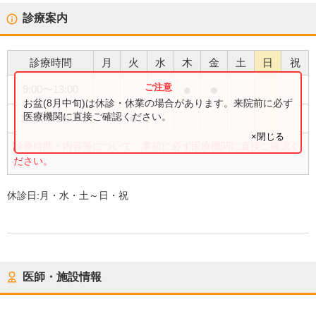
診療案内
診療時間
月
火
水
木
金
土
日
祝
●
●
9:00
〜
13:00
お盆(8月中旬)は休診・休業の場合があります。来院前に必ず
●
医療機関に直接ご確認ください。
14:00
〜
18:00
×閉じる
診療時間・内容等について、事前に必ず医療機関に直接ご確認く
ださい。
休診日:
月・水・土～日・祝
医師・施設情報