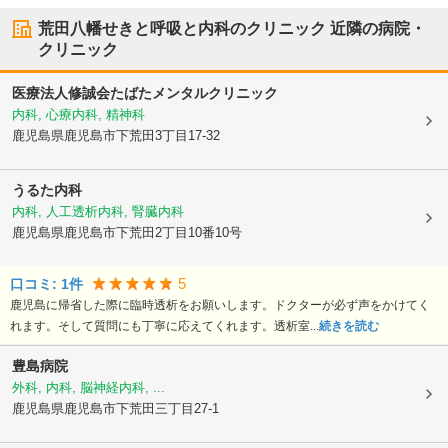
荒田八幡せきと呼吸と内科のクリニック
近隣の病院・
クリニック
医療法人修誠会
たばたメンタルクリニック
内科, 心療内科, 精神科
鹿児島県鹿児島市
下荒田3丁目17-32
うるた内科
内科, 人工透析内科, 腎臓内科
鹿児島県鹿児島市
下荒田2丁目10番10号
5
口コミ:
1
件
鹿児島に帰省した際に臨時透析をお願いします。ドクターが必ず声をかけてく
れます。そして質問にも丁寧に応えてくれます。透析室...
続きを読む
豊島病院
外科, 内科, 脳神経内科, ...
鹿児島県鹿児島市
下荒田三丁目27-1