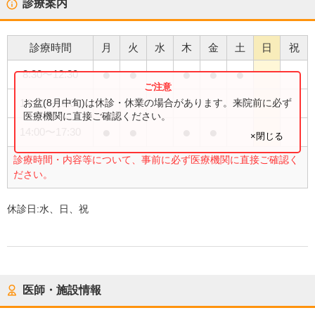
診療案内
診療時間
月
火
水
木
金
土
日
祝
●
●
●
●
●
8:30
〜
12:30
●
お盆(8月中旬)は休診・休業の場合があります。来院前に必ず
14:00
〜
16:00
医療機関に直接ご確認ください。
●
●
●
●
14:00
〜
17:30
×閉じる
診療時間・内容等について、事前に必ず医療機関に直接ご確認く
ださい。
休診日:
水、日、祝
医師・施設情報