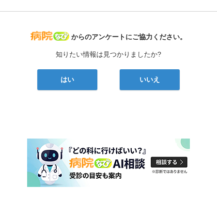
病院なび
からのアンケートにご協力ください。
知りたい情報は見つかりましたか?
はい
いいえ