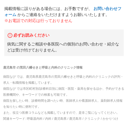
掲載情報に誤りがある場合には、お手数ですが、
お問い合わせフ
ォーム
からご連絡をいただけますようお願いいたします。
※お電話での対応は行っておりません
必ずお読みください
病気に関するご相談や各医院への個別のお問い合わせ・紹介な
どは受け付けておりません。
鹿児島市
の
荒田八幡せきと呼吸と内科のクリニック
情報
病院なび では、
鹿児島県
鹿児島市
の
荒田八幡せきと呼吸と内科のクリニック
の
評判・
求人・転職
情報を掲載しています。
病院なび では市区町村別/診療科目別に病院・医院・薬局を探せるほか、予約ができる
医療機関や、キーワードでの検索も可能です。
病院を探したい時、診療時間を調べたい時、医師求人や看護師求人、薬剤師求人情報
を知りたい時に便利です。
また、役立つ医療コラムなども掲載していますので、是非ご覧になってください。
関連キーワード:
呼吸器内科 / 内科 / 鹿児島県 / 鹿児島市 / クリニック / かかりつけ