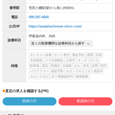
最寄駅
荒田八幡駅
(駅から
南に約60m
)
電話
099-297-4600
公式HP
https://aratahachiman-clinic.com/
呼吸器内科
、
内科
診療科目
近くの医療機関を診療科目から探す
オンライン診療
ネット受付
電話予約
夜間
日祝
女性医師
スマホ保険証
入院可
キッズ
クレカ
特徴
駐車場
英語
外国語
大病院
がん
在宅
訪問
DPC
バリアフリー
感染予防
セカンドオピニオン受診可
セカンドオピニオン情報提供可
地域連携
直近の求人を確認する
[PR]
医師の方
看護師の方