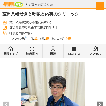
病院なび
人で選べる医院検索
荒田八幡せきと呼吸と内科のクリニック
荒田八幡駅
(駅から
南に約60m
)
鹿児島県鹿児島市下荒田3丁目16-1
呼吸器内科
内科
※
21
25
495
アクセス数
7月
:
6月
:
過去12ヶ月:
医院トップ
診療案内
医師
口コミ(
0
)
アクセス