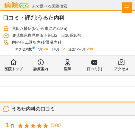
病院なび
人で選べる医院検索
口コミ・評判:
うるた内科
荒田八幡駅
(駅から
東に約230m
)
鹿児島県鹿児島市下荒田2丁目10番10号
内科
人工透析内科
腎臓内科
※
24
12
239
アクセス数
7月
:
6月
:
過去12ヶ月:
医院トップ
診療案内
医師
口コミ(
1
)
アクセス
うるた内科
の口コミ
1
5.00
件