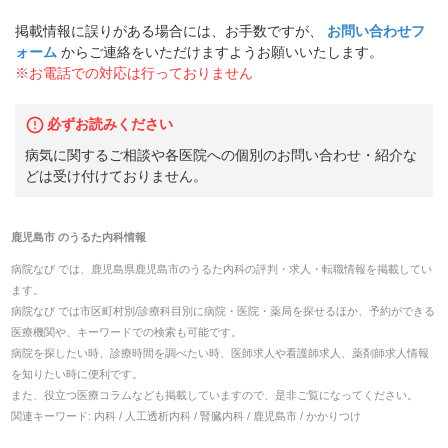
掲載情報に誤りがある場合には、お手数ですが、
お問い合わせフ
ォーム
からご連絡をいただけますようお願いいたします。
※お電話での対応は行っておりません
必ずお読みください
病気に関するご相談や各医院への個別のお問い合わせ・紹介な
どは受け付けておりません。
鹿児島市
の
うるた内科
情報
病院なび では、
鹿児島県
鹿児島市
の
うるた内科
の
評判・求人・転職
情報を掲載してい
ます。
病院なび では市区町村別/診療科目別に病院・医院・薬局を探せるほか、予約ができる
医療機関や、キーワードでの検索も可能です。
病院を探したい時、診療時間を調べたい時、医師求人や看護師求人、薬剤師求人情報
を知りたい時に便利です。
また、役立つ医療コラムなども掲載していますので、是非ご覧になってください。
関連キーワード:
内科 / 人工透析内科 / 腎臓内科 / 鹿児島市 / かかりつけ