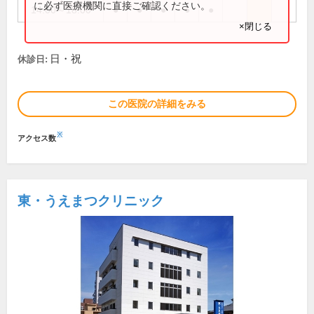
に必ず医療機関に直接ご確認ください。
14:00～18:00
●
●
●
●
●
×閉じる
日・祝
休診日:
この医院の詳細をみる
※
アクセス数
東・うえまつクリニック