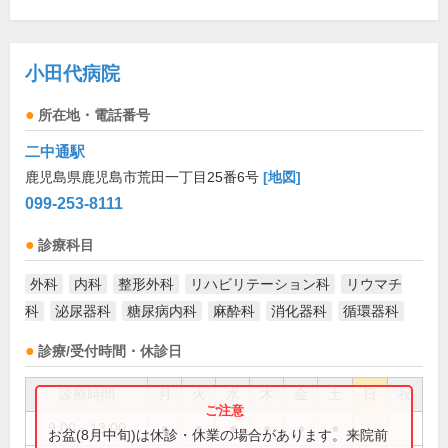
小田代病院
所在地・電話番号
二中通駅
鹿児島県鹿児島市荒田一丁目25番6号
[地図]
099-253-8111
診療科目
外科
内科
整形外科
リハビリテーション科
リウマチ
科
泌尿器科
糖尿病内科
麻酔科
消化器科
循環器科
診療/受付時間・休診日
診療時間
月
火
水
木
金
土
日
祝
9:00～13:00
●
●
●
●
●
●
お盆(8月中旬)は休診・休業の場合があります。来院前