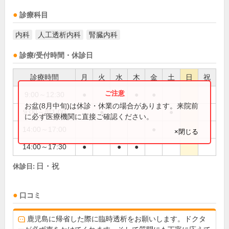
診療科目
内科
人工透析内科
腎臓内科
診療/受付時間・休診日
診療時間
月
火
水
木
金
土
日
祝
9:00～12:30
●
●
●
●
お盆(8月中旬)は休診・休業の場合があります。来院前
9:00～翌1:00
●
●
に必ず医療機関に直接ご確認ください。
14:00～17:00
●
×閉じる
14:00～17:30
●
●
●
日・祝
休診日:
口コミ
鹿児島に帰省した際に臨時透析をお願いします。ドクタ