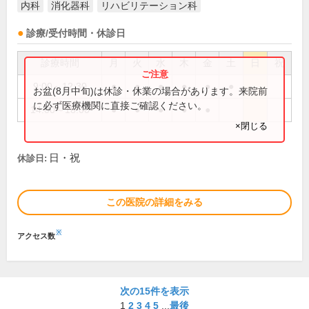
内科
消化器科
リハビリテーション科
診療/受付時間・休診日
診療時間
月
火
水
木
金
土
日
祝
9:00～12:30
●
●
●
●
●
●
お盆(8月中旬)は休診・休業の場合があります。来院前
に必ず医療機関に直接ご確認ください。
14:00～18:00
●
●
●
●
●
×閉じる
日・祝
休診日:
この医院の詳細をみる
※
アクセス数
次の15件を表示
1
2
3
4
5
...
最後