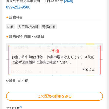
鹿児島県鹿児島市荒田二丁目43番5号
[地図]
099-252-9500
診療科目
内科
人工透析内科
腎臓内科
診療/受付時間・休診日
診療時間
月
火
水
木
金
土
日
祝
9:00～12:00
●
●
●
●
●
●
お盆(8月中旬)は休診・休業の場合があります。来院前
に必ず医療機関に直接ご確認ください。
13:00～16:00
●
×閉じる
14:00～17:30
●
●
●
日・祝
休診日:
この医院の詳細をみる
※
アクセス数