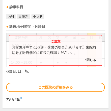
診療科目
内科
胃腸科
小児科
診療/受付時間・休診日
診療時間
月
火
水
木
金
土
日
祝
9:00～12:00
●
●
●
●
●
●
お盆(8月中旬)は休診・休業の場合があります。来院前
に必ず医療機関に直接ご確認ください。
14:00～17:00
●
●
×閉じる
14:00～18:00
●
●
●
日、祝
休診日:
この医院の詳細をみる
※
アクセス数