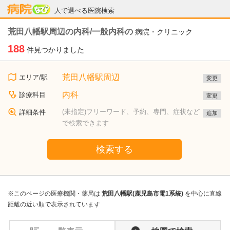
病院なび
人で選べる医院検索
荒田八幡駅周辺の内科/一般内科の
病院・クリニック
188
件見つかりました
荒田八幡駅周辺
エリア/駅
変更
内科
診療科目
変更
(未指定)フリーワード、予約、専門、症状など
詳細条件
追加
で検索できます
検索する
※このページの医療機関・薬局は
荒田八幡駅(鹿児島市電1系統)
を中心に直線
距離の近い順で表示されています