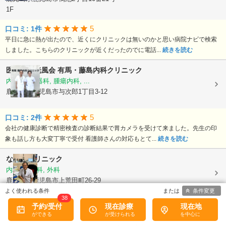
1F
5
口コミ: 1件
平日に急に熱が出たので、近くにクリニックは無いのかと思い病院ナビで検索
しました。こちらのクリニックが近くだったのでに電話...
続きを読む
医療法人光風会
有馬・藤島内科クリニック
内科, 消化器科, 腫瘍内科, ...
鹿児島県鹿児島市与次郎1丁目3-12
5
口コミ: 2件
会社の健康診断で精密検査の診断結果で胃カメラを受けて来ました。先生の印
象も話し方も大変丁寧で受付 看護師さんの対応もとて...
続きを読む
なかのクリニック
内科, 胃腸科, 外科
鹿児島県鹿児島市上荒田町26-29
条件変更
38
5
予約/受付
現在診療
現在地
口コミ: 3件
ネットの評判を見て、胃カメラ検査に行きました。看護士さんたちの対応が丁