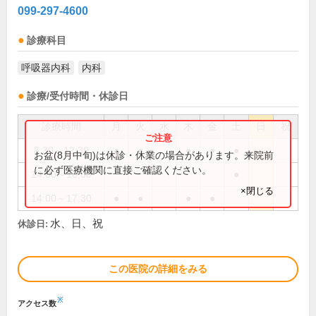
099-297-4600
診療科目
呼吸器内科
内科
診療/受付時間・休診日
診療時間
月
火
水
木
金
土
日
祝
8:30～12:30
●
●
●
●
●
お盆(8月中旬)は休診・休業の場合があります。来院前
に必ず医療機関に直接ご確認ください。
14:00～16:00
●
×閉じる
14:00～17:30
●
●
●
●
水、日、祝
休診日:
この医院の詳細をみる
※
アクセス数