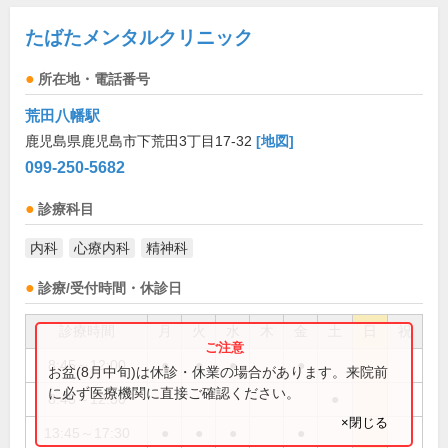
たばたメンタルクリニック
所在地・電話番号
荒田八幡駅
鹿児島県鹿児島市下荒田3丁目17-32
[地図]
099-250-5682
診療科目
内科
心療内科
精神科
診療/受付時間・休診日
診療時間
月
火
水
木
金
土
日
祝
8:45～12:00
●
●
●
●
お盆(8月中旬)は休診・休業の場合があります。来院前
に必ず医療機関に直接ご確認ください。
8:45～12:30
●
×閉じる
13:45～17:30
●
●
●
●