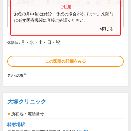
診療時間
月
火
水
木
金
土
日
祝
9:00～13:00
●
●
お盆(8月中旬)は休診・休業の場合があります。来院前
に必ず医療機関に直接ご確認ください。
14:00～18:00
●
×閉じる
月・水・土～日・祝
休診日:
この医院の詳細をみる
※
アクセス数
大塚クリニック
所在地・電話番号
騎射場駅