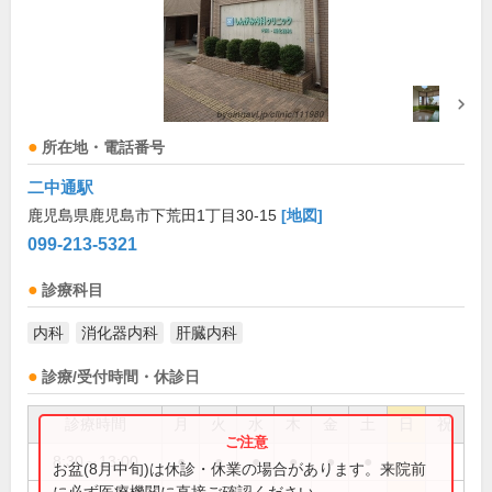
所在地・電話番号
二中通駅
鹿児島県鹿児島市下荒田1丁目30-15
[地図]
099-213-5321
診療科目
内科
消化器内科
肝臓内科
診療/受付時間・休診日
診療時間
月
火
水
木
金
土
日
祝
8:30～13:00
●
●
●
●
●
●
お盆(8月中旬)は休診・休業の場合があります。来院前
に必ず医療機関に直接ご確認ください。