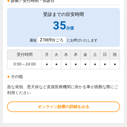
診療／受付時間・休診日
受診までの目安時間
35
分後
21
9
時
分ごろ
最短
にお呼びいたします
受付時間
月
火
水
木
金
土
日
祝
0:00～24:00
●
●
●
●
●
●
●
●
その他
急な発熱、悪天候など直接医療機関に掛かる事が困難な際にご
利用ください
オンライン診療の詳細をみる