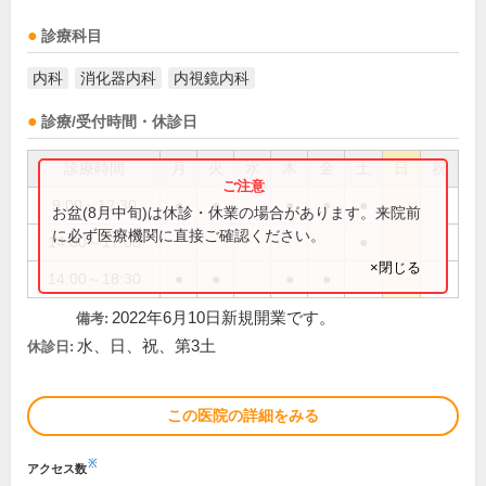
診療科目
内科
消化器内科
内視鏡内科
診療/受付時間・休診日
診療時間
月
火
水
木
金
土
日
祝
9:00～12:30
●
●
●
●
●
お盆(8月中旬)は休診・休業の場合があります。来院前
に必ず医療機関に直接ご確認ください。
14:00～17:00
●
×閉じる
14:00～18:30
●
●
●
●
2022年6月10日新規開業です。
備考:
水、日、祝、第3土
休診日:
この医院の詳細をみる
※
アクセス数