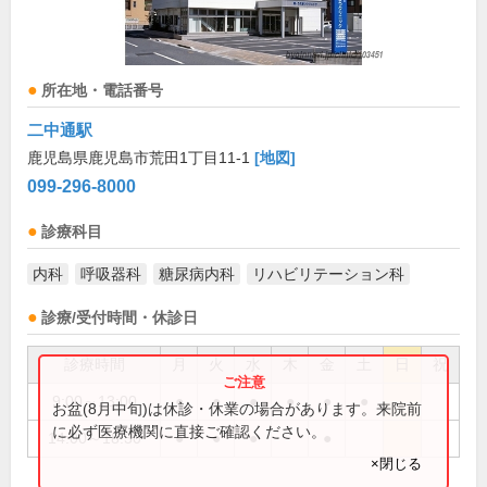
所在地・電話番号
二中通駅
鹿児島県鹿児島市荒田1丁目11-1
[地図]
099-296-8000
診療科目
内科
呼吸器科
糖尿病内科
リハビリテーション科
診療/受付時間・休診日
診療時間
月
火
水
木
金
土
日
祝
9:00～13:00
●
●
●
●
●
●
お盆(8月中旬)は休診・休業の場合があります。来院前
に必ず医療機関に直接ご確認ください。
14:00～18:30
●
●
●
●
×閉じる