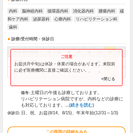
内科
脳神経内科
循環器内科
消化器内科
腫瘍内科
緩
和ケア内科
泌尿器科
心療内科
リハビリテーション科
歯科
診療/受付時間・休診日
外来受付時間
月
火
水
木
金
土
日
祝
8:30～12:00
●
●
●
●
●
●
お盆(8月中旬)は休診・休業の場合があります。来院前
に必ず医療機関に直接ご確認ください。
13:30～17:00
●
●
●
●
●
●
×閉じる
土曜日の午後も診療しております。
備考:
リハビリテーション病院ですが、内科などの診療に
も対応しております。...(
続きを読む
)
日、祝、お盆(8/14、8/15)、年末年始(12/31～1/3)
休診日:
この医院の詳細をみる