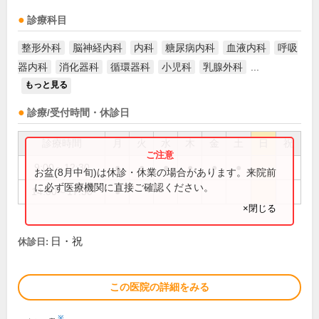
診療科目
整形外科
脳神経内科
内科
糖尿病内科
血液内科
呼吸
器内科
消化器科
循環器科
小児科
乳腺外科
...
もっと見る
診療/受付時間・休診日
診療時間
月
火
水
木
金
土
日
祝
9:00～12:30
●
●
●
●
●
●
お盆(8月中旬)は休診・休業の場合があります。来院前
に必ず医療機関に直接ご確認ください。
14:00～17:30
●
×閉じる
日・祝
休診日:
この医院の詳細をみる
※