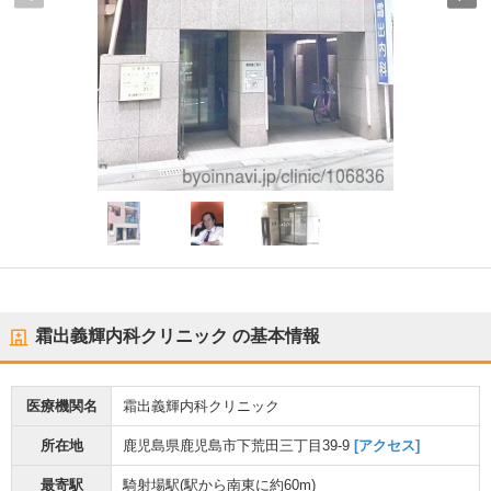
霜出義輝内科クリニック
の基本情報
医療機関名
霜出義輝内科クリニック
所在地
鹿児島県鹿児島市下荒田三丁目39-9
[アクセス]
最寄駅
騎射場駅
(駅から
南東に約60m
)