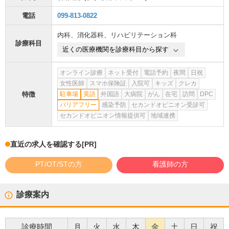
電話
099-813-0822
内科
、
消化器科
、
リハビリテーション科
診療科目
近くの医療機関を診療科目から探す
オンライン診療
ネット受付
電話予約
夜間
日祝
女性医師
スマホ保険証
入院可
キッズ
クレカ
特徴
駐車場
英語
外国語
大病院
がん
在宅
訪問
DPC
バリアフリー
感染予防
セカンドオピニオン受診可
セカンドオピニオン情報提供可
地域連携
直近の求人を確認する
[PR]
PT/OT/STの方
看護師の方
診療案内
診療時間
月
火
水
木
金
土
日
祝