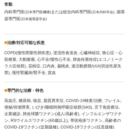
常勤
内科専門医
または総合内科専門医
循環
(日本専門医機構)
(日本内科学会)
器専門医
(日本循環器学会)
治療/対応可能な疾患
COPD(慢性閉塞性肺疾患)
逆流性食道炎
心臓神経症
狭心症・心
筋梗塞
大動脈瘤
心不全/慢性心不全
肺血栓塞栓症(エコノミーク
ラス症候群)
花粉症
口内炎
扁桃炎
過活動膀胱/UUI(切迫性尿失
禁)
慢性腎臓病/腎不全
貧血
専門的な治療・特色
高血圧
糖尿病
喘息
脂質異常症
COVID-19検査/治療
フレイル
便秘/排便障害
いびき/睡眠時無呼吸症候群(SAS)
舌下免疫療法
企業健診
肺炎球菌ワクチン(成人/高齢者)
インフルエンザワクチ
ン
RSウイルスワクチン(60歳以上)
帯状疱疹ワクチン
高齢者の
COVID-19ワクチン(定期接種)
COVID-19ワクチン(任意接種)