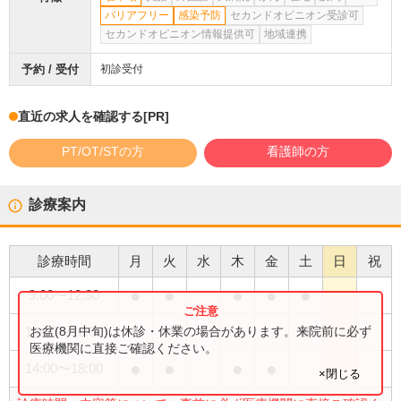
バリアフリー
感染予防
セカンドオピニオン受診可
セカンドオピニオン情報提供可
地域連携
予約 / 受付
初診受付
直近の求人を確認する
[PR]
PT/OT/STの方
看護師の方
診療案内
診療時間
月
火
水
木
金
土
日
祝
●
●
●
●
●
9:00
〜
12:30
●
お盆(8月中旬)は休診・休業の場合があります。来院前に必ず
14:00
〜
16:00
医療機関に直接ご確認ください。
●
●
●
●
14:00
〜
18:00
×閉じる