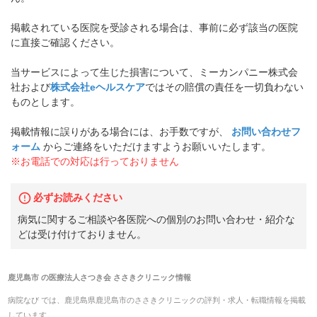
掲載されている医院を受診される場合は、事前に必ず該当の医院
に直接ご確認ください。
当サービスによって生じた損害について、ミーカンパニー株式会
社および
株式会社eヘルスケア
ではその賠償の責任を一切負わない
ものとします。
掲載情報に誤りがある場合には、お手数ですが、
お問い合わせフ
ォーム
からご連絡をいただけますようお願いいたします。
※お電話での対応は行っておりません
必ずお読みください
病気に関するご相談や各医院への個別のお問い合わせ・紹介な
どは受け付けておりません。
鹿児島市
の
医療法人さつき会 ささきクリニック
情報
病院なび では、
鹿児島県
鹿児島市
の
ささきクリニック
の
評判・求人・転職
情報を掲載
しています。