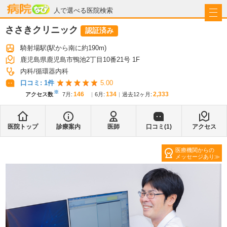
病院なび
人で選べる医院検索
ささきクリニック
認証済み
騎射場駅
(駅から
南に約190m
)
鹿児島県鹿児島市鴨池2丁目10番21号 1F
内科
循環器内科
口コミ:
1
件
5.00
※
146
134
2,333
アクセス数
7月
:
6月
:
過去12ヶ月:
医院トップ
診療案内
医師
口コミ(
1
)
アクセス
医療機関からの
メッセージあり