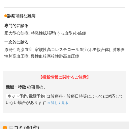
診察可能な難病
専門的に診る
肥大型心筋症
特発性拡張型(うっ血型)心筋症
一次的に診る
原発性高脂血症
家族性高コレステロール血症(ホモ接合体)
肺動脈
性肺高血圧症
慢性血栓塞栓性肺高血圧症
【掲載情報に関するご注意】
機能・特徴
の項目の、
ネット予約/電話予約
は診療科・診療日時等によっては対応して
いない場合があります
詳しく見る
口コミ (全
1
件)