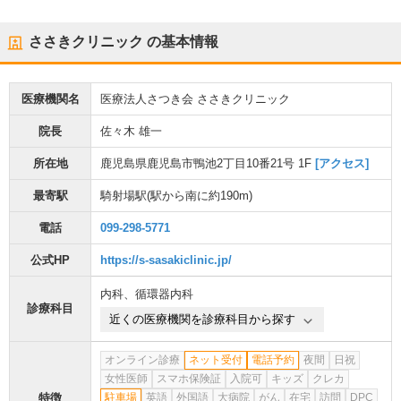
ささきクリニック
の基本情報
医療機関名
医療法人さつき会 ささきクリニック
院長
佐々木 雄一
所在地
鹿児島県鹿児島市鴨池2丁目10番21号 1F
[アクセス]
最寄駅
騎射場駅
(駅から
南に約190m
)
電話
099-298-5771
公式HP
https://s-sasakiclinic.jp/
内科
、
循環器内科
診療科目
近くの医療機関を診療科目から探す
オンライン診療
ネット受付
電話予約
夜間
日祝
女性医師
スマホ保険証
入院可
キッズ
クレカ
特徴
駐車場
英語
外国語
大病院
がん
在宅
訪問
DPC