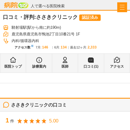
病院なび
人で選べる医院検索
口コミ・評判:
ささきクリニック
認証済み
騎射場駅
(駅から
南に約190m
)
鹿児島県鹿児島市鴨池2丁目10番21号 1F
内科
循環器内科
※
146
134
2,333
アクセス数
7月
:
6月
:
過去12ヶ月:
医院トップ
診療案内
医師
口コミ(
1
)
アクセス
ささきクリニック
の口コミ
1
5.00
件