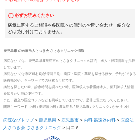
必ずお読みください
病気に関するご相談や各医院への個別のお問い合わせ・紹介な
どは受け付けておりません。
鹿児島市
の
医療法人さつき会 ささきクリニック
情報
病院なび では、
鹿児島県
鹿児島市
の
ささきクリニック
の
評判・求人・転職
情報を掲載
しています。
病院なび では市区町村別/診療科目別に病院・医院・薬局を探せるほか、予約ができる
医療機関や、キーワードでの検索も可能です。
病院を探したい時、診療時間を調べたい時、医師求人や看護師求人、薬剤師求人情報
を知りたい時に便利です。
また、役立つ医療コラムなども掲載していますので、是非ご覧になってください。
関連キーワード:
内科 / 循環器内科 / 鹿児島県 / 鹿児島市 / クリニック / かかりつけ
病院なびトップ
>
鹿児島県
>
鹿児島市
>
内科
循環器内科
>
医療法
人さつき会 ささきクリニック
>
口コミ