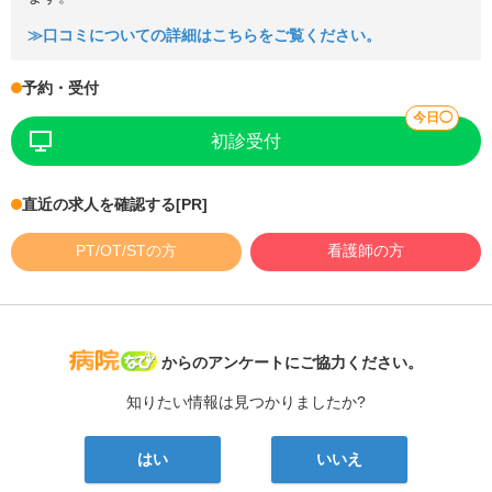
≫口コミについての詳細はこちらをご覧ください。
予約・受付
今日◯
初診受付
直近の求人を確認する
[PR]
PT/OT/STの方
看護師の方
病院なび
からのアンケートにご協力ください。
知りたい情報は見つかりましたか?
はい
いいえ