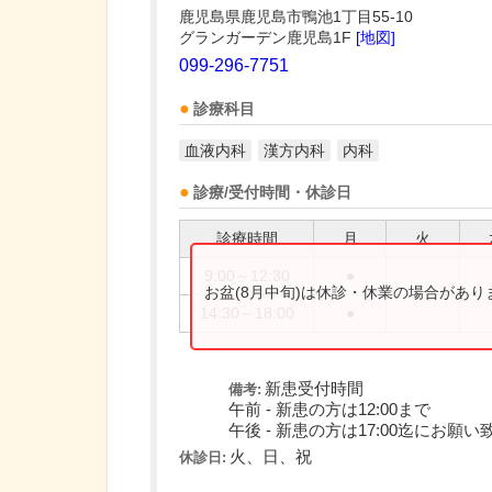
鹿児島県鹿児島市鴨池1丁目55-10
グランガーデン鹿児島1F
[地図]
099-296-7751
診療科目
血液内科
漢方内科
内科
診療/受付時間・休診日
診療時間
月
火
9:00～12:30
●
お盆(8月中旬)は休診・休業の場合があ
14:30～18:00
●
新患受付時間
備考:
午前 - 新患の方は12:00まで
午後 - 新患の方は17:00迄にお願
火、日、祝
休診日: