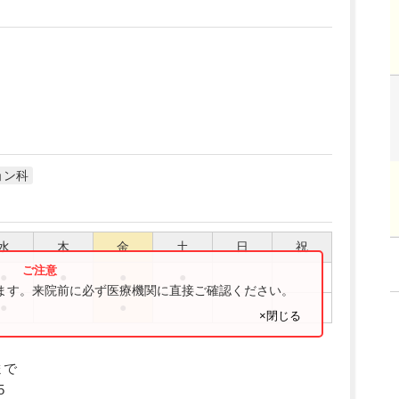
ョン科
水
木
金
土
日
祝
●
●
●
●
ります。来院前に必ず医療機関に直接ご確認ください。
●
●
×閉じる
まで
5