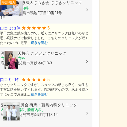
医療法人さつき会
ささきクリニック
認証済み
内科, 循環器内科
鹿児島県鹿児島市鴨池2丁目10番21号
1F
5
口コミ: 1件
平日に急に熱が出たので、近くにクリニックは無いのかと
思い病院ナビで検索しました。こちらのクリニックが近く
だったのでに電話...
続きを読む
医療法人 天桜会
ことといクリニック
内科, 血液内科
鹿児島県鹿児島市真砂本町13-3
5
口コミ: 1件
小さなクリニックですが、スタッフの感じも良く、先生も
丁寧に話を聴いてくれます。院内処方なので、あまり待た
ずにそこでお薬ま...
続きを読む
医療法人光風会
有馬・藤島内科クリニック
内科, 消化器科, 腫瘍内科, ...
鹿児島県鹿児島市与次郎1丁目3-12