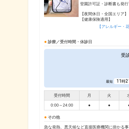
登園許可証・診断書も発行
【夜間休日・全国エリア】
【健康保険適用】
【アレルギー・
診療／受付時間・休診日
受
11
2
時
最短
受付時間
月
火
0:00～24:00
●
●
その他
急な発熱、悪天候など直接医療機関に掛かる事