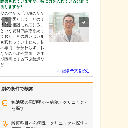
診療されていますが、特に力を入れている分野は
中学生のときに
ありますか?
女性の歯科医師
父の代から「地域のかか
ことです。幼い
りつけ医として、どのよ
科医師は男性が
うなご相談にも応じる」
事」というイメ
という姿勢で診療を続け
っていたのです
ており、その思いはいま
先生の治療を受
も変わっていません。私
で認識が変わり
の専門にかかわらず、お
子どもにとって
なかの不調や貧血、更年
は敬…
期障害による不定愁訴な
ど…
>>記事全文を読む
別の条件で検索
鴨池駅の周辺駅から病院・クリニック
を探す
診療科目から病院・クリニックを探す