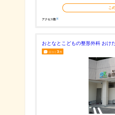
こ
※
アクセス数
おとなとこどもの整形外科 おけ
3
口コミ
件