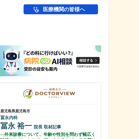
医療機関の皆様へ
医師(ドクター)の
鹿児島県鹿児島市
鹿児島県鹿児島市
冨永内科
あいろ歯科医院
冨永 裕一
小濱 文色
院長
取材記事
外来診療について、年齢や性別を問わず幅広く
歯科医師を志し