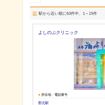
駅から近い順に
63
件中、
1～15件
よしのぶクリニック
所在地・電話番号
郡元駅