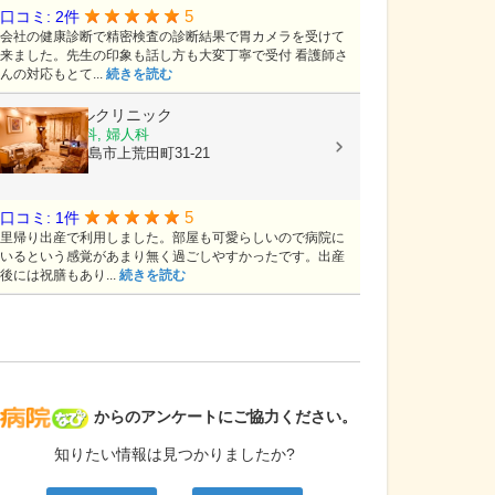
5
口コミ: 2件
会社の健康診断で精密検査の診断結果で胃カメラを受けて
来ました。先生の印象も話し方も大変丁寧で受付 看護師さ
んの対応もとて...
続きを読む
平野エンゼルクリニック
産婦人科, 産科, 婦人科
鹿児島県鹿児島市上荒田町31-21
5
口コミ: 1件
里帰り出産で利用しました。部屋も可愛らしいので病院に
いるという感覚があまり無く過ごしやすかったです。出産
後には祝膳もあり...
続きを読む
病院なび
からのアンケートにご協力ください。
知りたい情報は見つかりましたか?