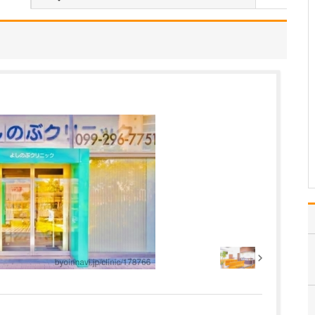
当院は“痛みと再生のクリ
ニック”をコンセプトとし
ており、脳神経外科、整
形外科、腫瘍内科、内科
の幅広い疾患に対して保
険診療を行いながら、治
りにくい症状や難治性の
疾患などに対しては、再
生医療を含めた自費診…
>>記事全文を読む