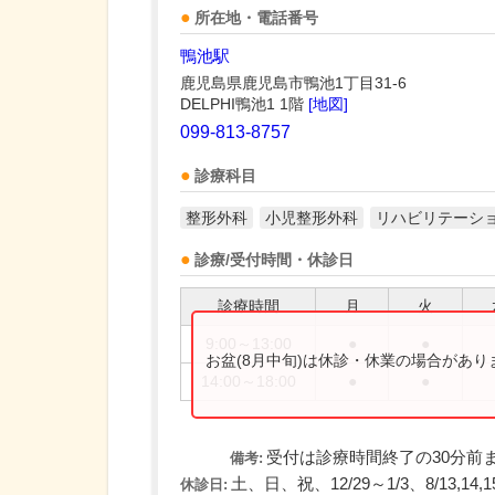
所在地・電話番号
鴨池駅
鹿児島県鹿児島市鴨池1丁目31-6
DELPHI鴨池1 1階
[地図]
099-813-8757
診療科目
整形外科
小児整形外科
リハビリテーシ
診療/受付時間・休診日
診療時間
月
火
9:00～13:00
●
●
お盆(8月中旬)は休診・休業の場合があ
14:00～18:00
●
●
受付は診療時間終了の30分前
備考:
土、日、祝、12/29～1/3、8/13,14,1
休診日: