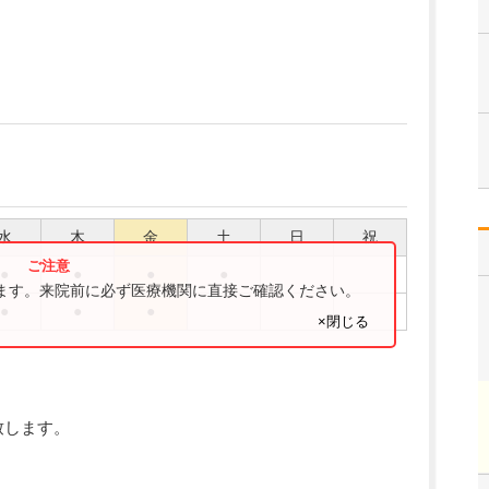
水
木
金
土
日
祝
●
●
●
●
ります。来院前に必ず医療機関に直接ご確認ください。
●
●
●
×閉じる
い致します。