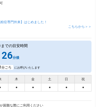
可
花粉症専門外来】はじめました！
こちらから＞＞
診までの目安時間
26
分後
1
分ごろ
にお呼びいたします
水
木
金
土
日
祝
●
●
●
●
●
●
が困難な際にご利用ください