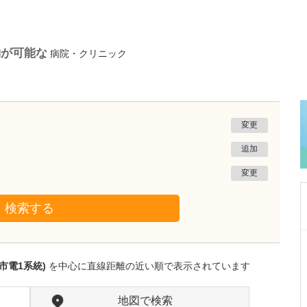
約が可能な
病院・クリニック
変更
追加
変更
検索する
東京都渋谷区
表参道総合医療クリニック
市電1系統)
を中心に直線距離の近い順で表示されています
田中 聡
院長
取材記事
貴院の特長を教えてください。
地図で検索