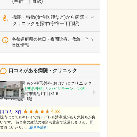
(宇宿一丁目駅)
機能・特徴(女性医師など)から病院・
クリニックを探す(宇宿一丁目駅)
各都道府県の休日・夜間診療、救急、当
番医情報
口コミがある病院・クリニック
おとなとこどもの整形外科 おけたにクリニック
整形外科, 小児整形外科, リハビリテーション科
鹿児島県鹿児島市鴨池1丁目31-6
DELPHI鴨池1 1階
4.33
口コミ: 3件
院内はとてもキレイでおトイレも清潔感があり気持ちが良
いです。 待合室の雑誌の種類も豊富で退屈しません。 開
業時にいたリハ...
続きを読む