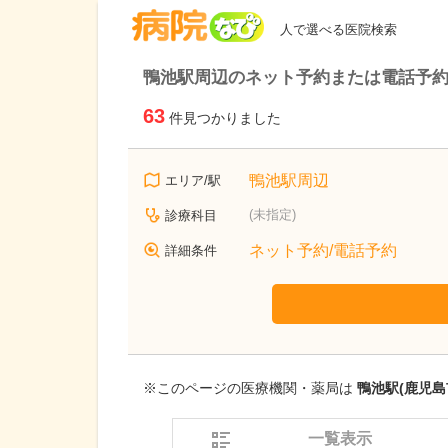
病院なび
人で選べる医院検索
鴨池駅周辺のネット予約または電話予
63
件見つかりました
鴨池駅周辺
エリア/駅
(未指定)
診療科目
ネット予約/電話予約
詳細条件
※このページの医療機関・薬局は
鴨池駅(鹿児島
一覧表示