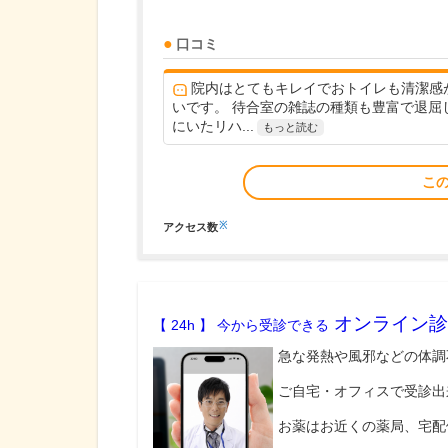
口コミ
院内はとてもキレイでおトイレも清潔感
いです。 待合室の雑誌の種類も豊富で退屈
にいたリハ...
もっと読む
こ
※
アクセス数
オンライン診
【 24h 】 今から受診できる
急な発熱や風邪などの体調
ご自宅・オフィスで受診出
お薬はお近くの薬局、宅配