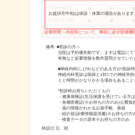
●
●
8:30
〜
12:30
お盆(8月中旬)は休診・休業の場合がありま
●
●
14:30
〜
17:30
診療時間・内容等について、事前に必ず医療機
備考:
■初診の方へ
当院は予約優先制です。まずは電話にて
有無など必要情報を数件質問させていた
■神経内科(しびれなどのある方)の初診
神経内科受診は医師と1対1での神経学
とと時間がかなりかかる場合もあること
*初診時お持ちいただくもの
・健康保険証(生活保護を受けている方
・各種医療証(※お持ちの方のみ)公費
・薬の情報がわかるお薬手帳、薬袋
・紹介状(診療情報提供書)※お持ちの方
・検査データの原本※お持ちの方のみ
休診日:
日、祝