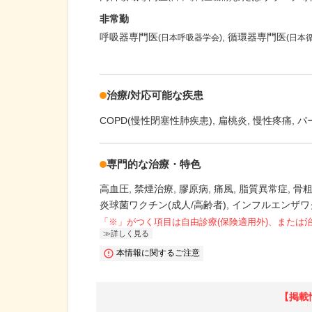
非常勤
呼吸器専門医
循環器専門医
(日本呼吸器学会)
(日本
治療/対応可能な疾患
COPD(慢性閉塞性肺疾患)
扁桃炎
慢性疼痛
パ
専門的な治療・特色
高血圧
禁煙治療
膠原病
痛風
脂質異常症
骨
炎球菌ワクチン(成人/高齢者)
インフルエンザワ
「※」がつく項目は自由診療(保険適用外)、または
詳しく見る
本情報に関するご注意
【掲載