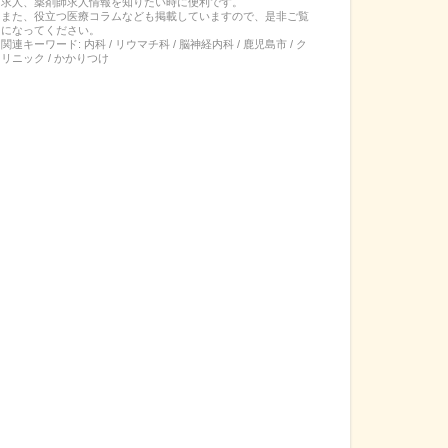
求人、薬剤師求人情報を知りたい時に便利です。
また、役立つ医療コラムなども掲載していますので、是非ご覧
になってください。
関連キーワード:
内科 / リウマチ科 / 脳神経内科 / 鹿児島市 / ク
リニック / かかりつけ