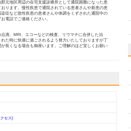
池郡元地区周辺の在宅支援診療所として通院困難になった患
ております。慢性疾患で通院されている患者さんや新患の患
感染症など急性疾患の患者さんや体調をくずされた通院中の
ずお電話でご連絡ください。
点滴、MRI、エコーなどの検査、リウマチに合併した治
された時に快適に過ごされるよう努力いたしておりますが丁
間が長くなる場合も御座います。ご理解のほど宜しくお願い
アクセス]