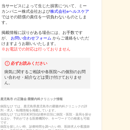
当サービスによって生じた損害について、ミー
カンパニー株式会社および
株式会社eヘルスケア
ではその賠償の責任を一切負わないものとしま
す。
掲載情報に誤りがある場合には、お手数です
が、
お問い合わせフォーム
からご連絡をいただ
けますようお願いいたします。
※お電話での対応は行っておりません
必ずお読みください
病気に関するご相談や各医院への個別のお問
い合わせ・紹介などは受け付けておりませ
ん。
鹿児島市
の
正隆会 榮樂内科クリニック
情報
病院なび では、
鹿児島県
鹿児島市
の
榮樂内科クリニック
の
評
判・求人・転職
情報を掲載しています。
病院なび では市区町村別/診療科目別に病院・医院・薬局を探せ
るほか、予約ができる医療機関や、キーワードでの検索も可能
です。
病院を探したい時、診療時間を調べたい時、医師求人や看護師