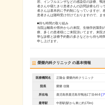
邪、インフルエンザなどの感染症の診療、鴨
者さんや寝たきり患者さんの訪問診療も行っ
者さんは基本的に予約制になっていますが、
患者さんは随時受け付けておりますので、ま
■待ち時間の取り組み
当院は離島や県外からの来院、生物学的製剤の
療、多くの患者様にご来院頂いてます。来院
寧な診察と診療予約数の多さなどから待ち時
申し上げます。
榮樂内科クリニック
の基本情報
医療機関名
正隆会 榮樂内科クリニック
院長
榮樂 信隆
所在地
鹿児島県鹿児島市鴨池1丁目44-8
[
最寄駅
中郡駅
(駅から
東に約170m
)