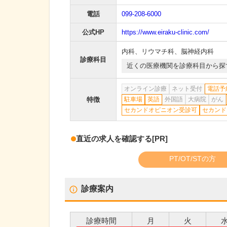
電話
099-208-6000
公式HP
https://www.eiraku-clinic.com/
内科
、
リウマチ科
、
脳神経内科
診療科目
近くの医療機関を診療科目から探
オンライン診療
ネット受付
電話予
特徴
駐車場
英語
外国語
大病院
がん
セカンドオピニオン受診可
セカンド
直近の求人を確認する
[PR]
PT/OT/STの方
診療案内
診療時間
月
火