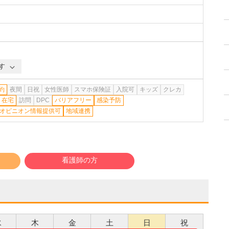
す
約
夜間
日祝
女性医師
スマホ保険証
入院可
キッズ
クレカ
在宅
訪問
DPC
バリアフリー
感染予防
オピニオン情報提供可
地域連携
看護師の方
水
木
金
土
日
祝