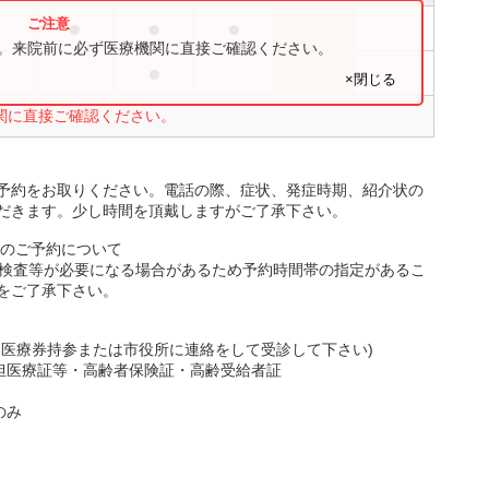
●
●
●
●
す。来院前に必ず医療機関に直接ご確認ください。
●
●
×閉じる
関に直接ご確認ください。
予約をお取りください。電話の際、症状、発症時期、紹介状の
だきます。少し時間を頂戴しますがご了承下さい。
時のご予約について
的検査等が必要になる場合があるため予約時間帯の指定があるこ
をご了承下さい。
は医療券持参または市役所に連絡をして受診して下さい)
負担医療証等・高齢者保険証・高齢受給者証
のみ