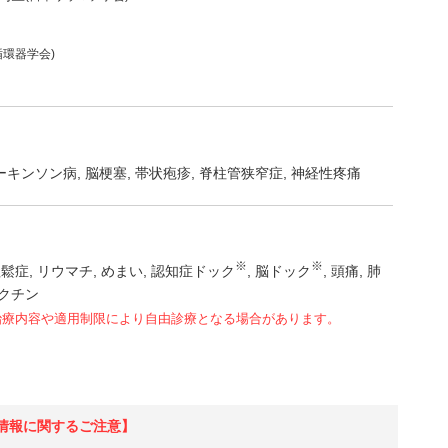
循環器学会)
ーキンソン病
脳梗塞
帯状疱疹
脊柱管狭窄症
神経性疼痛
※
※
粗鬆症
リウマチ
めまい
認知症ドック
脳ドック
頭痛
肺
クチン
治療内容や適用制限により自由診療となる場合があります。
情報に関するご注意】