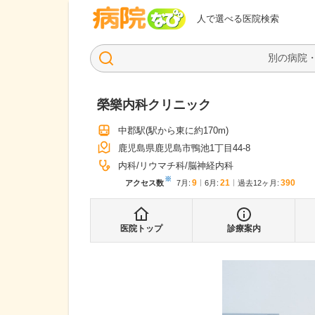
病院なび
人で選べる医院検索
榮樂内科クリニック
中郡駅
(駅から
東に約170m
)
鹿児島県鹿児島市鴨池1丁目44-8
内科
リウマチ科
脳神経内科
※
9
21
390
アクセス数
7月
:
6月
:
過去12ヶ月:
医院トップ
診療案内