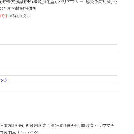
宅療養支援診療所(機能強化型)
バリアフリー
感染予防対策
セ
のための情報提供可
)です
詳しく見る
ニック
神経内科専門医
膠原病・リウマチ
(日本内科学会)
(日本神経学会)
門医
(日本リウマチ学会)