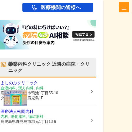
医療機関の皆様へ
榮樂内科クリニック
近隣の病院・クリ
ニック
よしのぶクリニック
血液内科, 漢方内科, 内科
鹿児島県鹿児島市
鴨池1丁目55-10
グランガーデン鹿児島1F
医療法人
松岡内科
内科, 消化器科, 循環器科
鹿児島県鹿児島市
郡元1丁目13-6