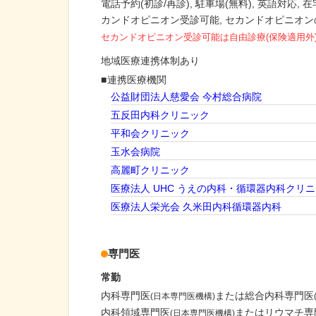
電話予約(初診/再診)
駐車場(無料)
英語対応
在
カンドオピニオン受診可能
セカンドオピニオン
セカンドオピニオン受診可能
は自由診療(保険適用外
地域医療連携体制あり
連携医療機関
公益財団法人慈愛会 今村総合病院
五反田内科クリニック
平和会クリニック
玉水会病院
高麗町クリニック
医療法人 UHC うえの内科・循環器内科クリ
医療法人栄光会 久米田内科循環器内科
専門医
常勤
内科専門医
または総合内科専門医
(日本専門医機構)
内科領域専門医
またはリウマチ専
(日本専門医機構)