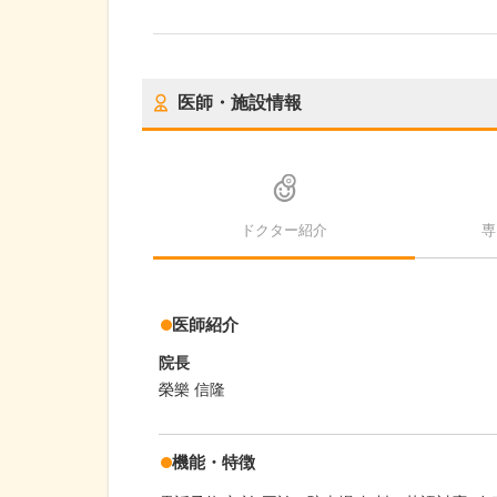
医師・施設情報
ドクター紹介
専
医師紹介
院長
榮樂 信隆
機能・特徴