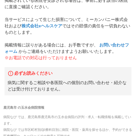
掲載されている医院を受診される場合は、事前に必ず該当の医院
に直接ご確認ください。
当サービスによって生じた損害について、ミーカンパニー株式会
社および
株式会社eヘルスケア
ではその賠償の責任を一切負わない
ものとします。
掲載情報に誤りがある場合には、お手数ですが、
お問い合わせフ
ォーム
からご連絡をいただけますようお願いいたします。
※お電話での対応は行っておりません
必ずお読みください
病気に関するご相談や各医院への個別のお問い合わせ・紹介な
どは受け付けておりません。
鹿児島市
の
玉水会病院
情報
病院なび では、
鹿児島県
鹿児島市
の
玉水会病院
の
評判・求人・転職
情報を掲載してい
ます。
病院なび では市区町村別/診療科目別に病院・医院・薬局を探せるほか、予約ができる