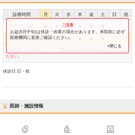
診療時間
月
火
水
木
金
土
日
祝
●
●
●
●
●
●
9:00
〜
13:00
お盆(8月中旬)は休診・休業の場合があります。来院前に必ず
●
●
●
●
●
●
医療機関に直接ご確認ください。
14:00
〜
18:00
×閉じる
診療時間・内容等について、事前に必ず医療機関に直接ご確認く
ださい。
休診日:
日・祝
医師・施設情報