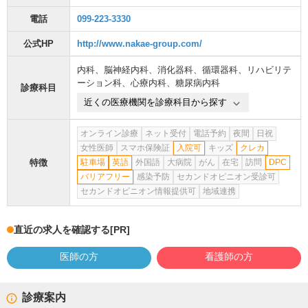
電話
099-223-3330
公式HP
http://www.nakae-group.com/
内科
、
脳神経内科
、
消化器科
、
循環器科
、
リハビリテ
ーション科
、
心療内科
、
糖尿病内科
診療科目
近くの医療機関を診療科目から探す
オンライン診療
ネット受付
電話予約
夜間
日祝
女性医師
スマホ保険証
入院可
キッズ
クレカ
特徴
駐車場
英語
外国語
大病院
がん
在宅
訪問
DPC
バリアフリー
感染予防
セカンドオピニオン受診可
セカンドオピニオン情報提供可
地域連携
直近の求人を確認する
[PR]
医師の方
看護師の方
診療案内