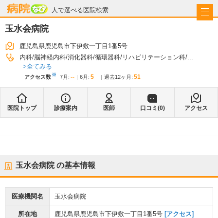
病院なび
人で選べる医院検索
玉水会病院
鹿児島県鹿児島市下伊敷一丁目1番5号
内科
脳神経内科
消化器科
循環器科
リハビリテーション科
...
全てみる
※
--
5
51
アクセス数
7月
:
6月
:
過去12ヶ月:
医院トップ
診療案内
医師
口コミ(
0
)
アクセス
玉水会病院
の基本情報
医療機関名
玉水会病院
所在地
鹿児島県鹿児島市下伊敷一丁目1番5号
[アクセス]