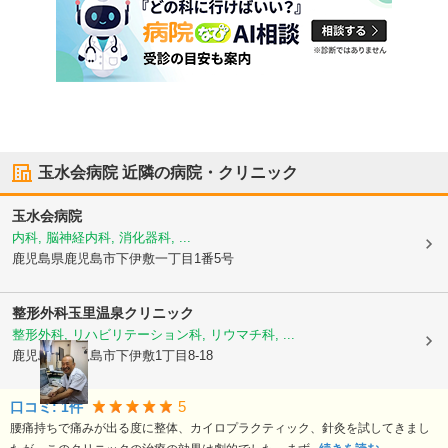
玉水会病院
近隣の病院・クリニック
玉水会病院
内科, 脳神経内科, 消化器科, ...
鹿児島県鹿児島市
下伊敷一丁目1番5号
整形外科玉里温泉クリニック
整形外科, リハビリテーション科, リウマチ科, ...
鹿児島県鹿児島市
下伊敷1丁目8-18
5
口コミ:
1
件
腰痛持ちで痛みが出る度に整体、カイロプラクティック、針灸を試してきまし