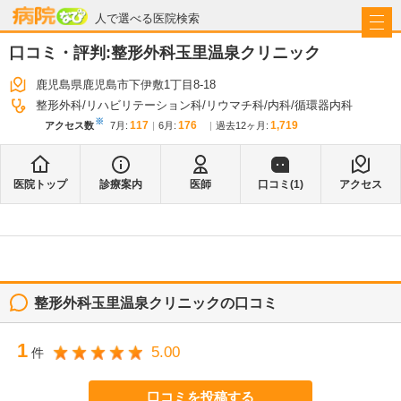
病院なび
人で選べる医院検索
口コミ・評判:
整形外科玉里温泉クリニック
鹿児島県鹿児島市下伊敷1丁目8-18
整形外科
リハビリテーション科
リウマチ科
内科
循環器内科
※
117
176
1,719
アクセス数
7月
:
6月
:
過去12ヶ月:
医院トップ
診療案内
医師
口コミ(
1
)
アクセス
整形外科玉里温泉クリニック
の口コミ
1
5.00
件
口コミを投稿する