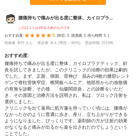
腰痛持ちで痛みが出る度に整体、カイロプラ...
この口コミは1年以上前のものです
5
おすすめ度:
[
対応:
5
清潔感:
5
待ち時間:
5
]
投稿者: 若竹 さん
受診者: 本人 (男性・ 60代)
受診時期: 2019年
おすすめ度
:
腰痛持ちで痛みが出る度に整体、カイロプラクティック、針
灸を試してきましたが、このクリニックの治療の効果は劇的
でした。まず、正面、側面、背伸び、屈みの4枚の腰部レント
ゲンで脊柱管狭窄症、椎間板ヘルニア、他部所からの放散痛
の有無を診断、その後、「仙腸関節炎」との診断をいただ
き、その原因と治療方法を説明され、私は、ブロック注射を
選択しました。
クリニックを出て薬局に処方箋を持っていく頃には、腰痛が
なかったかのように普通に歩き、座り、立ち上がりができる
ようになりました。びっくりです。薬剤師の方が注射の効果
がなくなると痛みが出るから薬を出されたのでしょうという
ことでした。