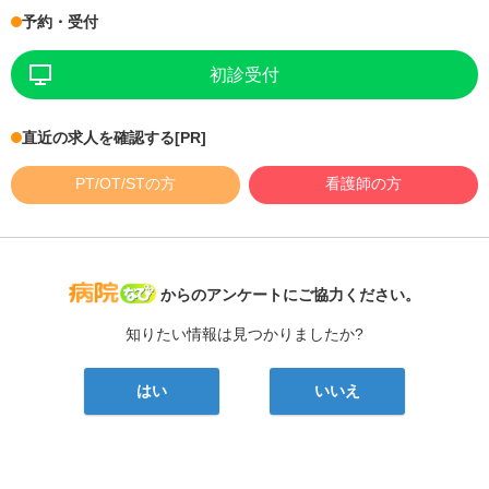
予約・受付
初診受付
直近の求人を確認する
[PR]
PT/OT/STの方
看護師の方
病院なび
からのアンケートにご協力ください。
知りたい情報は見つかりましたか?
はい
いいえ