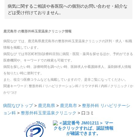
病気に関するご相談や各医院への個別のお問い合わせ・紹介な
どは受け付けておりません。
鹿児島市
の
整形外科玉里温泉クリニック
情報
病院なび では、
鹿児島県
鹿児島市
の
整形外科玉里温泉クリニック
の
評判・求人・転職
情報を掲載しています。
病院なび では市区町村別/診療科目別に病院・医院・薬局を探せるほか、予約ができる
医療機関や、キーワードでの検索も可能です。
病院を探したい時、診療時間を調べたい時、医師求人や看護師求人、薬剤師求人情報
を知りたい時に便利です。
また、役立つ医療コラムなども掲載していますので、是非ご覧になってください。
関連キーワード:
整形外科 / リハビリテーション科 / リウマチ科 / 内科 / クリニック / か
かりつけ
病院なびトップ
>
鹿児島県
>
鹿児島市
>
整形外科
リハビリテーシ
ョン科
>
整形外科玉里温泉クリニック
>
口コミ