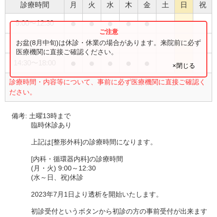
診療時間
月
火
水
木
金
土
日
祝
●
●
●
●
●
9:00
〜
12:30
●
お盆(8月中旬)は休診・休業の場合があります。来院前に必ず
9:00
〜
13:00
医療機関に直接ご確認ください。
●
●
●
●
●
14:30
〜
18:00
×閉じる
診療時間・内容等について、事前に必ず医療機関に直接ご確認く
ださい。
備考:
土曜13時まで
臨時休診あり
上記は[整形外科]の診療時間になります。
[内科・循環器内科]の診療時間
(月・火) 9:00～12:30
(水～日、祝)休診
2023年7月1日より透析を開始いたします。
初診受付というボタンから初診の方の事前受付が出来ます