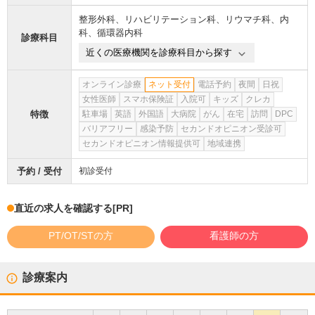
整形外科
、
リハビリテーション科
、
リウマチ科
、
内
科
、
循環器内科
診療科目
近くの医療機関を診療科目から探す
オンライン診療
ネット受付
電話予約
夜間
日祝
女性医師
スマホ保険証
入院可
キッズ
クレカ
特徴
駐車場
英語
外国語
大病院
がん
在宅
訪問
DPC
バリアフリー
感染予防
セカンドオピニオン受診可
セカンドオピニオン情報提供可
地域連携
予約 / 受付
初診受付
直近の求人を確認する
[PR]
PT/OT/STの方
看護師の方
診療案内