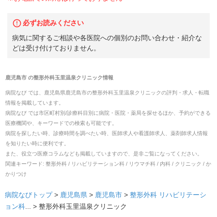
必ずお読みください
病気に関するご相談や各医院への個別のお問い合わせ・紹介な
どは受け付けておりません。
鹿児島市
の
整形外科玉里温泉クリニック
情報
病院なび では、
鹿児島県
鹿児島市
の
整形外科玉里温泉クリニック
の
評判・求人・転職
情報を掲載しています。
病院なび では市区町村別/診療科目別に病院・医院・薬局を探せるほか、予約ができる
医療機関や、キーワードでの検索も可能です。
病院を探したい時、診療時間を調べたい時、医師求人や看護師求人、薬剤師求人情報
を知りたい時に便利です。
また、役立つ医療コラムなども掲載していますので、是非ご覧になってください。
関連キーワード:
整形外科 / リハビリテーション科 / リウマチ科 / 内科 / クリニック / か
かりつけ
病院なびトップ
>
鹿児島県
>
鹿児島市
>
整形外科
リハビリテーシ
ョン科
... >
整形外科玉里温泉クリニック