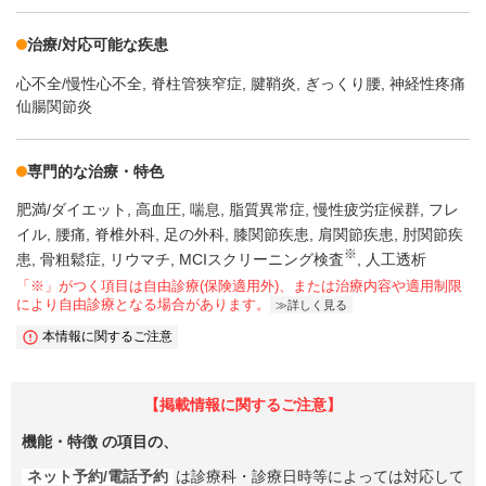
治療/対応可能な疾患
心不全/慢性心不全
脊柱管狭窄症
腱鞘炎
ぎっくり腰
神経性疼痛
仙腸関節炎
専門的な治療・特色
肥満/ダイエット
高血圧
喘息
脂質異常症
慢性疲労症候群
フレ
イル
腰痛
脊椎外科
足の外科
膝関節疾患
肩関節疾患
肘関節疾
※
患
骨粗鬆症
リウマチ
MCIスクリーニング検査
人工透析
「※」がつく項目は自由診療(保険適用外)、または治療内容や適用制限
により自由診療となる場合があります。
詳しく見る
本情報に関するご注意
【掲載情報に関するご注意】
機能・特徴
の項目の、
ネット予約/電話予約
は診療科・診療日時等によっては対応して