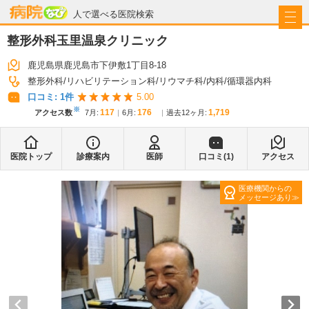
病院なび
人で選べる医院検索
整形外科玉里温泉クリニック
鹿児島県鹿児島市下伊敷1丁目8-18
整形外科
リハビリテーション科
リウマチ科
内科
循環器内科
口コミ:
1
件
5.00
※
117
176
1,719
アクセス数
7月
:
6月
:
過去12ヶ月:
医院トップ
診療案内
医師
口コミ(
1
)
アクセス
医療機関からの
メッセージあり