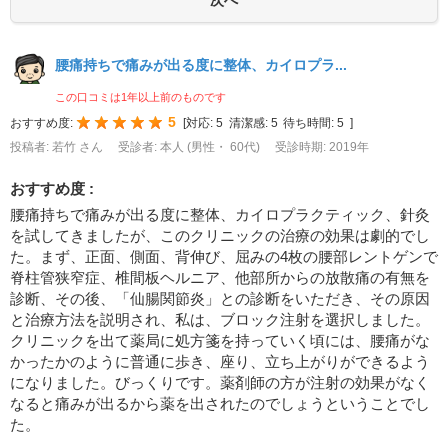
腰痛持ちで痛みが出る度に整体、カイロプラ...
この口コミは1年以上前のものです
5
おすすめ度:
[
対応:
5
清潔感:
5
待ち時間:
5
]
投稿者: 若竹 さん
受診者: 本人 (男性・ 60代)
受診時期: 2019年
おすすめ度 :
腰痛持ちで痛みが出る度に整体、カイロプラクティック、針灸
を試してきましたが、このクリニックの治療の効果は劇的でし
た。まず、正面、側面、背伸び、屈みの4枚の腰部レントゲンで
脊柱管狭窄症、椎間板ヘルニア、他部所からの放散痛の有無を
診断、その後、「仙腸関節炎」との診断をいただき、その原因
と治療方法を説明され、私は、ブロック注射を選択しました。
クリニックを出て薬局に処方箋を持っていく頃には、腰痛がな
かったかのように普通に歩き、座り、立ち上がりができるよう
になりました。びっくりです。薬剤師の方が注射の効果がなく
なると痛みが出るから薬を出されたのでしょうということでし
た。